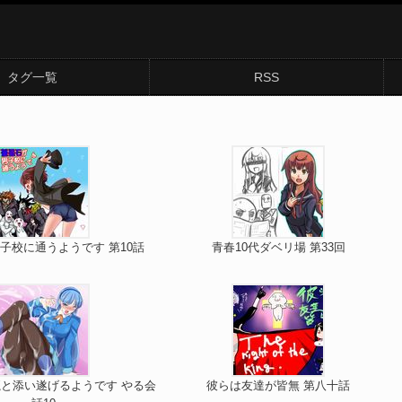
タグ一覧
RSS
子校に通うようです 第10話
青春10代ダベリ場 第33回
と添い遂げるようです やる会
彼らは友達が皆無 第八十話