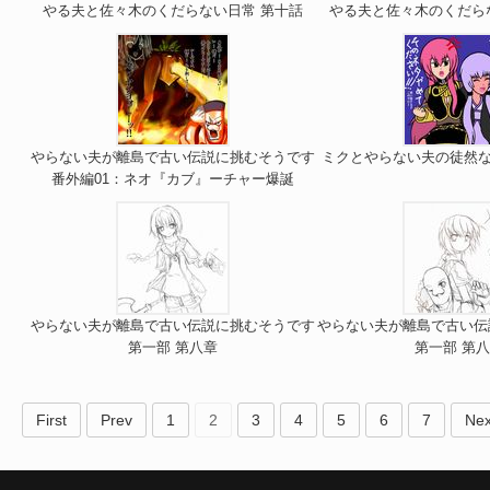
やる夫と佐々木のくだらない日常 第十話
やる夫と佐々木のくだら
やらない夫が離島で古い伝説に挑むそうです
ミクとやらない夫の徒然な
番外編01：ネオ『カブ』ーチャー爆誕
やらない夫が離島で古い伝説に挑むそうです
やらない夫が離島で古い伝
第一部 第八章
第一部 第
First
Prev
1
2
3
4
5
6
7
Nex