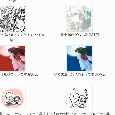
話10
と添い遂げるようです やる会
青春10代ダベリ場 第21回
話7
は無頼のようです 最終話
やる夫達は無頼のようです 最終話
暇つぶしでテンプレチート異世
やる夫は神の暇つぶしでテンプレチート異世