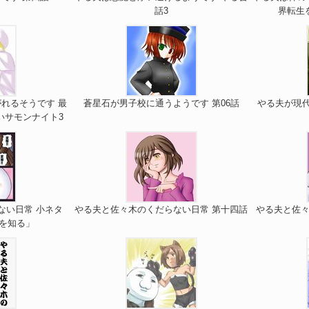
話3
界転生
れるそうです 最
蒼星石が男子校に通うようです 第06話
やる夫が現
いサモンナイト3
ない日常 小ネタ
やる夫と佐々木のくだらない日常 第十四話
やる夫と佐々
を知る」