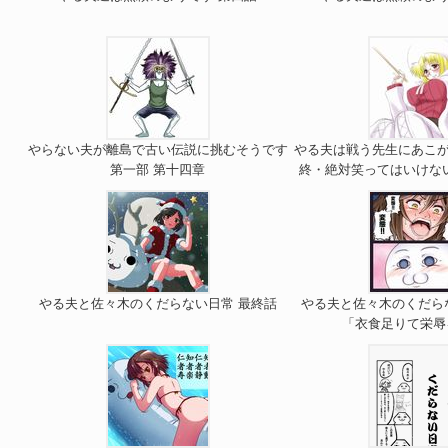
やらない夫が離島で古い伝説に挑むそうです
やる夫は戦う先生にあこが
第一部 第十四章
終・絶対笑ってはいけな
やる夫と佐々木のくだらない日常 最終話
やる夫と佐々木のくだら
「衣食足りて栄辱