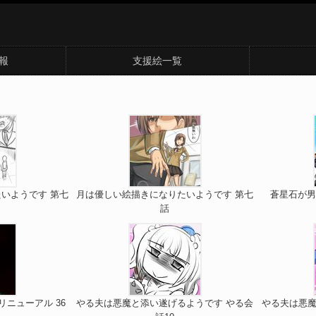
報
支援絵一覧
いようです 第七
月は優しい絵描きになりたいようです 第七
蒼星石が男
話
リニューアル 36
やる夫は悪魔と添い遂げるようです やる会
やる夫は悪魔