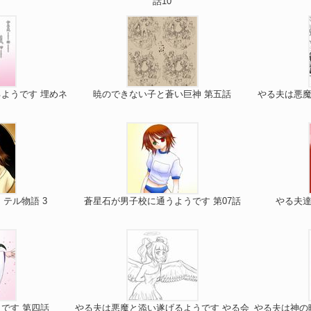
話10
ようです 埋めネ
暁のできない子と蒼い巨神 第五話
やる夫は悪魔
テル物語 3
蒼星石が男子校に通うようです 第07話
やる夫達
です 第四話
やる夫は悪魔と添い遂げるようです やる会
やる夫は神の