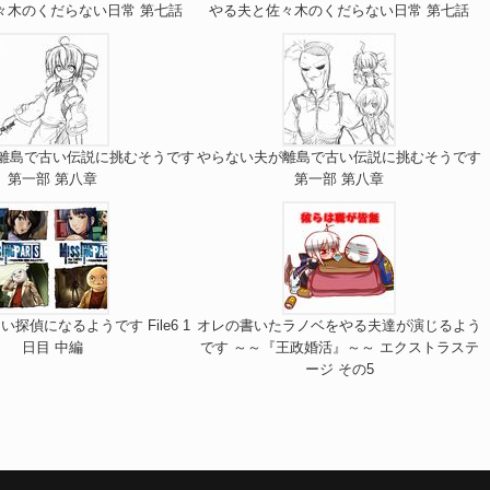
々木のくだらない日常 第七話
やる夫と佐々木のくだらない日常 第七話
離島で古い伝説に挑むそうです
やらない夫が離島で古い伝説に挑むそうです
第一部 第八章
第一部 第八章
探偵になるようです File6 1
オレの書いたラノベをやる夫達が演じるよう
日目 中編
です ～～『王政婚活』～～ エクストラステ
ージ その5