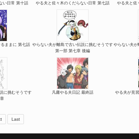
ない日常 第十話
やる夫と佐々木のくだらない日常 第七話
やる夫と佐
るままに 第七話
やらない夫が離島で古い伝説に挑むそうです
やらない夫が
第一部 第七章 後編
説に挑むそうです
凡庸やる夫日記 最終話
やる夫が見習い
八章
t
Last