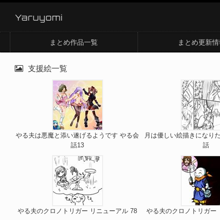
Yaruyomi
まとめ作品一覧
まとめ更新情
支援絵一覧
やる夫は悪魔と添い遂げるようです やる会
月は優しい絵描きになりた
話13
話
やる夫のクロノトリガー リニューアル 78
やる夫のクロノトリガー 