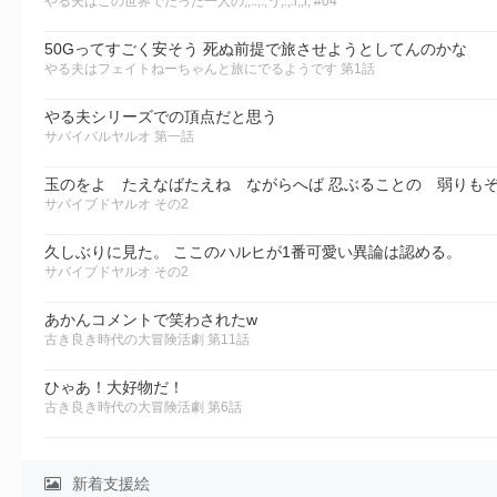
やる夫はこの世界でたった一人の,;:.;:,う,.,.i;,l; #04
50Gってすごく安そう 死ぬ前提で旅させようとしてんのかな
やる夫はフェイトねーちゃんと旅にでるようです 第1話
やる夫シリーズでの頂点だと思う
サバイバルヤルオ 第一話
玉のをよ たえなばたえね ながらへば 忍ぶることの 弱りもぞ
サバイブドヤルオ その2
久しぶりに見た。 ここのハルヒが1番可愛い異論は認める。
サバイブドヤルオ その2
あかんコメントで笑わされたw
古き良き時代の大冒険活劇 第11話
ひゃあ！大好物だ！
古き良き時代の大冒険活劇 第6話
新着支援絵