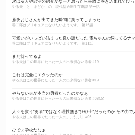
次は友人や部活の紹介かなーと思ったら事故に巻き込まれてびっ
やる夫 と まどか の 現代型過剰生存奇譚 第一話
雁夜おじさんが出てきた瞬間に笑ってしまった
善二郎はプリキュアになりたいようです。 第15話
可愛いがいっぱい詰まった良い話だった 電ちゃんの飼ってるナ
善二郎はプリキュアになりたいようです。 第11話
まだ待ってるよ
やる夫はこの世界にたった一人の出来損ない勇者 #19
これは完全にエタッたのか
やる夫はこの世界にたった一人の出来損ない勇者 #19
やらない夫が本当の勇者だったのかなぁ
やる夫はこの世界にたった一人の出来損ない勇者 #08(.5)
人々を救う"勇者"ではなく理性無き"狂戦士"だったのか その力
やる夫はこの世界でたった一人の,;:.;:,う,.,.i;,l; #05
ひでぇ学校だなぁ