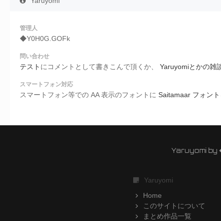
Yaruyomi
管理人
◆Y0H0G.GOFk
問い合わせ
テスト
にコメントとして書きこんで頂くか、
Yaruyomiとか
スマートフォン対応
スマートフォン等での AA 表示のフォントに
Saitamaar フォント
Yaruyomi by
Yaruyomi
Home
このサイトについて
まとめ作品一覧