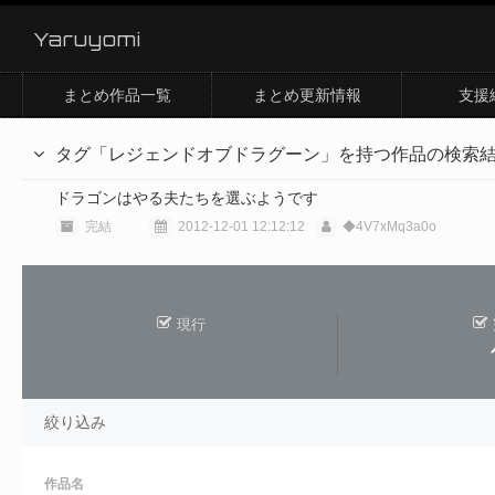
Yaruyomi
まとめ作品一覧
まとめ更新情報
支援
タグ「レジェンドオブドラグーン」を持つ作品の検索
ドラゴンはやる夫たちを選ぶようです
完結
2012-12-01 12:12:12
◆4V7xMq3a0o
現行
絞り込み
作品名