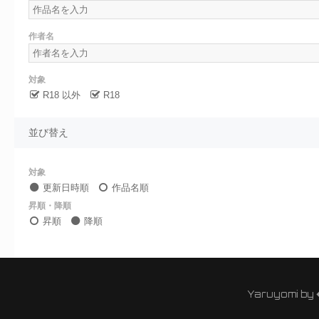
作者名
対象
R18 以外
R18
並び替え
対象
更新日時順
作品名順
昇順・降順
昇順
降順
Yaruyomi by