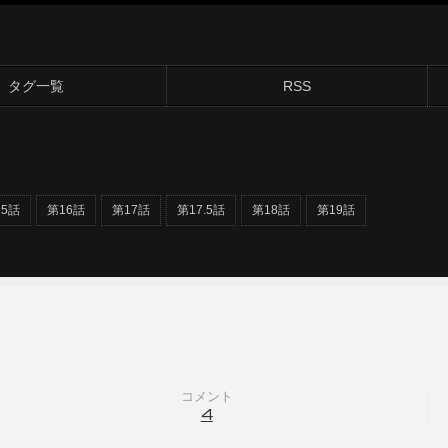
タグ一覧
RSS
15話
第16話
第17話
第17.5話
第18話
第19話
コメント
4