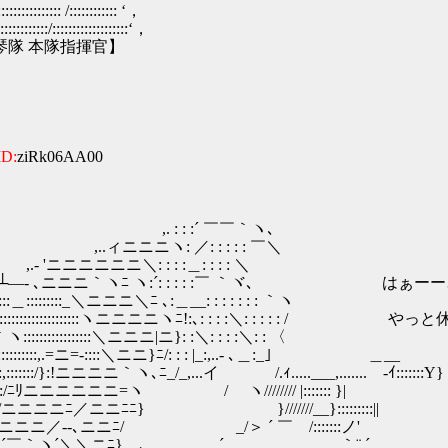
::: /:::::::::::: ‘，
/:::::::::::::::::::‘，
 本隊指揮官】
ID:
ziRk06AA00
 ￣￣｀ヽ､
: : : : ￣＼
 :＿: : : : ＼
 -‐┴―- ､ニニニ｀ヽﾆ ヽ:´: : : : :￣ ｀ヾ､ はぁー
::::::::_＼ニニニ＼ﾆ ､:＿__: : : : : : : ｀ヽ
::::::::::::::::::::ヽニニニニヽﾆ!:､: : : :＼: : : : : / や
::::::::::::::::＼ニニニ|ニ}: :＼: : : :＼: : 〈
:::::::::::::,.=ニ=-::::＼ニニ}ﾆ/: : : |_:,..- ､＿:_｣ ＿__
}::,:::::::/}:!ニニニニ｀ヽ､ﾆ_/_,...イ /.ｨ.....___,....... -ｲ:::::::Y}
:::://:::::/ﾆﾘニニニニニニ=ヽ / ヽ//////// |::::::: }|
:／::::::::/ニニニニﾆ／ニニﾆﾆ} }///////__}:::::::::||
::::::/:}_ニニニ／--､ニニﾆ/ _/＞ ´ ￣ /:::::::ノ'
,... ´/ ,ィ´￣｀ヽ´＼＼ニﾆ}ゝ､＿__..... ´ ｀¨ ´