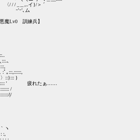
/ _＿,..イ}/＞ ´
ｰ'､ム
訓練兵】
..
:.､
:,
::::::,
}::: }
:::::: ′ 疲れたぁ……
:: /
:/|/
:｀ヽ
,
 :,