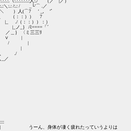
:.:.:.（:.:.:.:.:.:.:人:./ （／⌒|／）
.:＼:.: /:.: / _└'⌒ .／
）人(⌒7 ′ _, 'ﾞ
＿ （：：）） 7
 |_ ./（：：））：）
ノ_｝ /ﾐ====「´
 ／＿｝ 〈ミ三三ﾘ
彡＿} ∨ |
_ 「「＼ / |
＿,|＼ ＼ |
＞ ＼ ./
 ＼_／
:::
|::::::::::::| うーん、身体が凄く疲れたっていうよりは