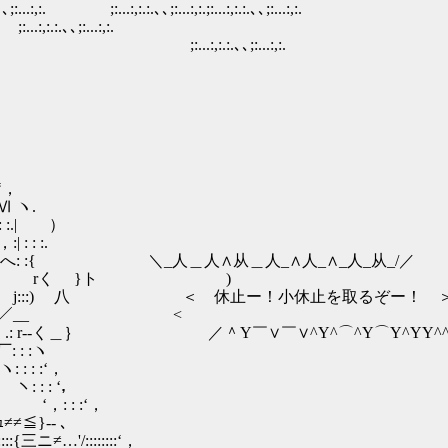
...:,:.;:...:,:.:.､､;:...:,:.
､;:...:,:.
..:,:.:.､､;:...:,:.
 ‘，
.Ⅵ ヽ.
 : :.| ）
 : :.
Ⅵへ: :{ ＼_人＿人∧从＿人_∧人_∧_人_从_/／
 ､ rく }トゝ 
::) 八 ＜ 休止ー！小休止を取るぞー！ 
､ﾍ _^_ ／__ <
＾Y￣∨￣∨^Y^⌒^Y⌒Y^YY^^Y
:ヽ
 :‘，
 : ‘，
 : :‘，
≠≦}‐‐ ､
…'/::::::::‘，