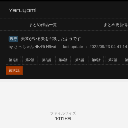
Yaruyomi
まとめ作品一覧
まとめ更新情
美琴がやる夫を召喚したようです
現行
by さっちゃん ◆zRi.H9wd.I last update ： 2022/09/23 04:41:14
第1話
第2話
第3話
第4話
第5話
第6話
第7話
第
第20話
ファイルサイズ
1411
KB