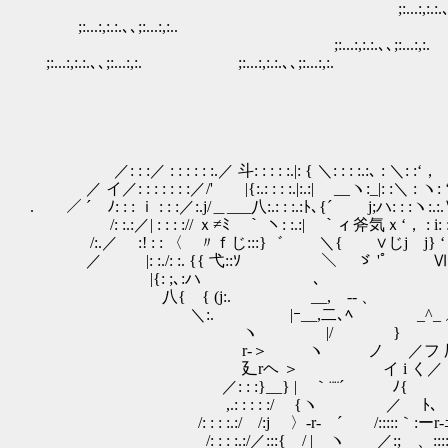
;:...:,:.:.､､;:...:,:. ;:...:,:.:.､､;:
;:...:,:.:.､､;:...:,:.. ;:...:,:.:.､
;:...:,:.:.､､;:...:,:. ;:.
;:...:,:.:.､､;:...:,:. ;:...:,:.:.､､;:...:,:.
／: : :／ : : : : : :.／ 斗: : : : :.|: { ＼: : : :.:､ : ＼: :‘，
／ イ／: : : : : : :／/' |{:.: : : :.|:.:| __ヽ:_|: :＼ : ヽ:
. ／ ´ ﾉ: : : ｉ : : :／:.j/＿___八:.: : :.:ﾄ､{´ j;ハ: : :ヽ:.:
/: :.:／| : : : :// ｘ≠ﾐ ｀ ヽ: :.:| ｀ィ斧気ｘ‘， : i:
/:.／ :! : : 〈 〃ｆじ:::}゛ ＼{ ∨じj j} ‘，:| :
／ |: :./: :. {{ 弋::ｿ ＼ ゞ 'ﾟ 
|{: ;､:ハ
八{ { (j:. __, -- 、 j:
＼:. |ｰ__,二
ヽ |/ } .: r‐‐く＿｝ ／
r‐＞ ヽ ノ ／フ 厂: : 
廴rヘ ＞ イ i く／ ヽ: : :
／: : :}__} | ｀¨¨´ ﾉ{ ヽ: :
,.: : : : :/ {ヽ ／ ﾄ､ ‘，:
/: : : :.:/ /:j 〉‐r‐ ´ /:::::｀:ーr‐ｭ≠
/: : : :.:/／:::{ / | ヽ ／:; 、:::::::{三ニ≠