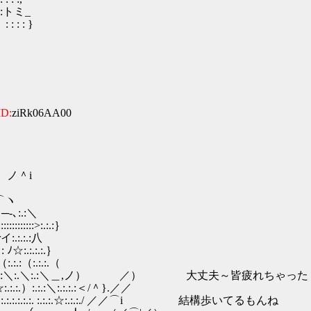
:トミ_
 : }
ID:
ziRk06AA00
＾i
⌒⌒ヽ
〉─-､:.:＼
::::::::>:.:.:｝
rイ:.:.:.:八
: ﾉ☆:.:.:.:.｝
.:.:（:.:.:.（
:.:./!:.:.:.:.:＼:.＼:.:＼＿,ノ） ／） 大丈夫～皆疲れちゃっ
:.）:.:.:＼:.:.:.:＜/＾}.／／
| .:.:.:.:.:.:.:.:. :.:.:.☆:.:.:./ ／／⌒i 結構歩いてるもんね