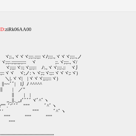
ID:
ziRk06AA00
:.;:;;:ヾﾉ;:;:.,ヾヾヾ;:;:.,ノ
.;:;;:;;:;::: ヾ ;:.ヾ;:;:.,ヾ/
;ヾ;;:;:: ﾉ:.,ヾヾ;:;:.;: ヾ丿
:ヾヾ ヾ;ノ:ヽヾ;:;ヾ:;::ヾヾヾ;:ヾ）
:;:. ＼|.ヾヾ| |ヾヾヾ;;:;:::ヾ）
~.;; ∥~~ﾞﾞ| l丿ﾉ ^^^^^
 . .∥ | ／"
| ∥ | |
_,,rﾞﾞﾞﾞヾﾞ^ﾞヽ
' .ﾞ'ﾞﾞﾞ """ ﾞ^ﾞヽ
|､ ;;'"ﾞ~' ′ """ ﾞ^ﾞヽ
"" """ """ """
"""
,,,,,,,,,,,,,,,,,,,,,,,,,,,,,,,,,,,,,,,,,,,,,