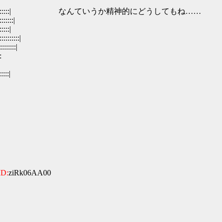
::::::|::::::::::::| なんていうか精神的にどうしてもね……
:::|
:|
:::|
::|
:
:::|
ID:
ziRk06AA00