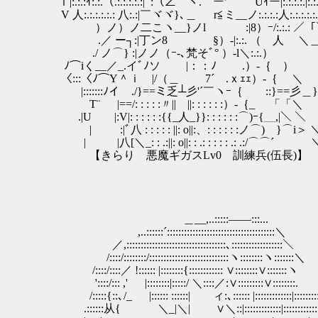
ｌ|:.:.:ｲ:.:.（.:.:.:.:.:|ﾞ:（∠⌒ヽ. ー' Uｲー|:.:.:.:.|:.:.:.
V 人:.:.:.:.:.: 八:.:|￣ヾヾ}､＿ r≦ミ__ノ:.:.:.:人:.:.:.:.:.:
）ノ）ノ二こヽ__}ノl :|8）ｰ/:.:.: ／「＼￣￣
.／ ー┐:|丁ン8 §）‐|:.:. （ 人 ＼
./ ノ⌒} :|ノノ（ｰ‐､梵そﾞ° ）‐l＼:.:.）
ﾉ⌒iく__／_.イﾞﾉソ |：：ﾉ .）‐｛ ） |_
〈:::〈ﾉ⌒Y＾ｉ |/（＿ 7´ .ｘｪｪ）‐｛ ＼
￣|:::::::ﾉイ ./}==ミ乏┴彡'´￣ヽｰ｛ ::}==
T¨ |==/: : : : :〃|| ||: : : : : :）‐｛
.|U |:V|: : : : : :{{_人_}}: : : : : :⌒)ｰ{
| :|ﾞ八 : : : : : ||: o||:、: : : : : :ノ⌒) }⌒i
| |八[＼_: : .:||: o||: : .: : : : : .: .:/⌒⌒´
【きらり 悪魔ギガスLv0 訓練兵(伍長)】
＿__,..:::::――:::...
,..::::::´::::::::::::::::::::::::::::::::::::::＼
／,:::::::::::::::::::::::::::::::::::､::::::::::::::::::＼
/::::/::::::::/::::::::::::::::::::::::::::ヽ::::::::ヽ:::::::＼
/::::/::::／ !:::::: |::::::::{:::::::::::: ∨::::::::∨:::::::ヽ
'::::/::: ,' |::::::::|:::::/ ＼::::／:∨:::::::::∨::::::::.
/:::::{::､/_ |:::::: ::::::| ィ:､:::::: |:::::::::::::|:::::::::
.::::::从{ ＼_|＼| ∨＼::|:::::::::::::