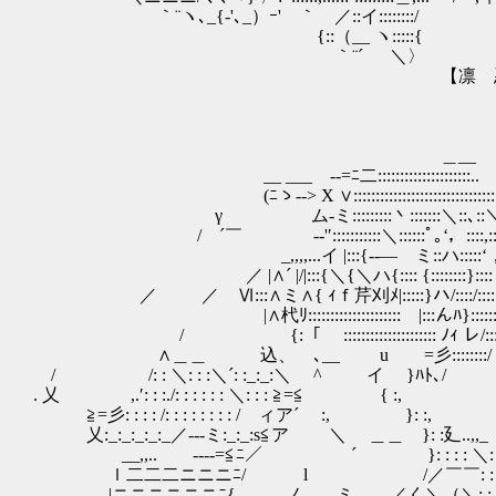
｀¨ヽ､_{-'､_）ｰ' ｀ゝ／::イ::::::::/ 〈/ / 
{::（__ ヽ:::::{ ｰ'
｀¨´ ＼〉
【凛 悪魔Lv0 
＿__
__ ___ -‐=ﾆ二:::::::::::::::::::::..
(ﾆゝ--> X ∨::::::::::::::::::::::::::::::::::
γ ゝム-ミ:::::::::丶:::::::＼::､::＼::
/ ´￣ -‐'′:::::::::::＼::::::ﾟ｡‘，::::,::::
_,,,,...イ |:::{-‐― ミ::ハ:::::‘，:ﾟ｡:::,
／ |∧´ |/|:::{＼{＼ハ{:::: {::::::::}:::: 〉::
／ ／ Ⅵ:::∧ミ∧{ ｨｆ芹刈ﾒ|:::::}ハ/::::/::
|∧杙ﾘ::::::::::::::::::::: |:::んﾊ}:::::::::::
/ {:「 ::::::::::::::::::::: ﾉｨ レ/::::::::
∧＿＿ 込、 ､__ u =彡::::::::/
/ /: : ＼: : :＼´: :_:_:＼ ゝ^ イ }ﾊﾄ､/
. 乂 ,.′: : :./: : : : : : ＼: : : ≧=≦ { :,
≧=彡: : : : /: : : : : : : : / ィア´ :, }: :,
乂:_:_:_:_:_／---ミ:_:_:s≦ア ＼ ＿＿ }: :廴..,,_
__,,.. --‐‐=≦ﾆ／ ´ }: : : : ＼
ｌ二二二ニニニﾆ/ l /／￣￣: : : :
|ニニニニニニﾆ{ ノ-‐‐ ミ ／く＼（＼: : : : :