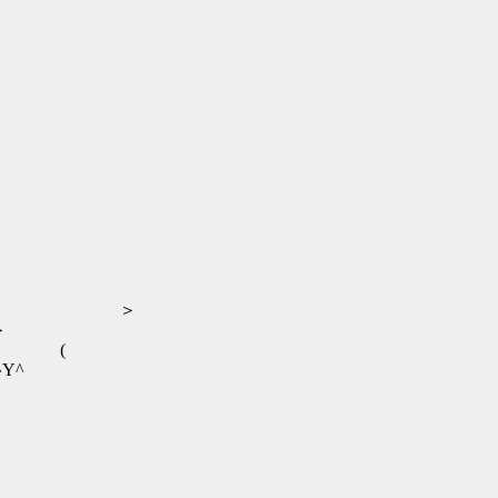
) ＞
＞
 (
^