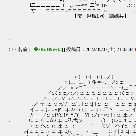
l二ニニニニニﾆ{＿,／--‐‐==ﾆ二´=（r‐ ､: : : 
寸二二ニニニニ /ニニニニニニニ（r‐ 、: : :
【雫 獣魔Lv0 訓練兵】
.
517 名前：
◆zRi.H9wd.I
[] 投稿日：2022/05/07(土) 21:03:44
（:）（:）（:）,ノ{ ノ
＞にこにこ}.斗‐=‐- .__ノ::::::::|
／／:|＝＞'"⌒:.:.:.:.:.:.:.:.:.:＼:::::}上
／:.く::::::／:／:.:.:.:.:.:./:.:.:.:.:.:.:.:.:.:.:.:く:::::
ノ:.:.:ノ.:.∨:.:/:/:.: /:.:./:.:.:.:.|ｌ:.:ｌ:.:.:.ｌ:.:.:.:.V::::::
.／ ☆:.|.:.:./.:.:/:/:.'⌒:.:/|:.ｌ:.:.:.|ｌ:.:|:.:.:.ｌ:.:.:.:.:|:::::::
.イ.:.:.:.:.}.:.:.∨|ﾊ:.|:.|:.≫=ﾐ:{ |:.|:.:.:.|ｉ.⌒ヽｌ:.:.:.:.:|-イ
ﾉ:.___ノ:.:.:.ｲV:.:}ﾊ:〃/´( Vi .:ノr:=≪:ｌ:.:.:.:.:|:.ノ:（:
. （:.:.:.（:.:.:☆ﾉ:.|:.:.:.癶.弋ソ /´(. }レ
）.:.:.:＼:.（:.:.:|:.:.:. |: : : ' 弋ソ 癶イ::.|:. ☆:.:.
.イ.:.:.:.:.:.:.:）:.:.:.:|:.:.:八 ト-､__ : : :/｜:l:.:.