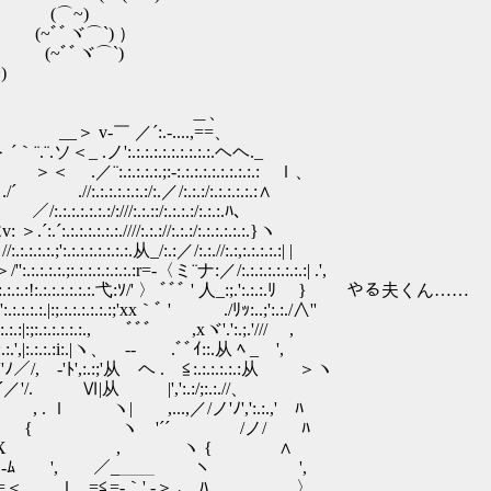
⌒~)
⌒`) ）
ﾞヾ⌒`)
)
、
....,==、
.:.:.:.:.:.ヘヘ._
:.:.:.:.:.:.:.:ゝｌ、
.:.:/:.:.:.:.:.:∧
::/:.:.:.:/:.:.:.ﾊ、
//:.:.:/:.:.:.:.:.:.}ヽ
:／/:.:.//:.:,:.:.:.:.:| |
〈ミ¨ナ:／/:.:.:.:.:.:.:.:| .',
:ｿ/' 〉 ﾞﾞﾞ ' 人_:;.':.:.:.ﾘ } やる夫くん……
'xx｀ﾞ ' ./ﾘｯ:..;':.:./∧''
, ﾞﾞﾞ ,xヾ'.':.;.'/// ,
、 ‐- .ﾞﾞｲ::.从 ﾍ _ ',
 ≦:.:.:.:.:.:从 ＞ヽ
:/;:.:.//、
ﾉ',':.:.,' ﾊ
´ /ノ/ ﾊ
 ヽ { ∧
＿＿ ヽ ',
｀' ‐＞ 、.ﾊ 〉