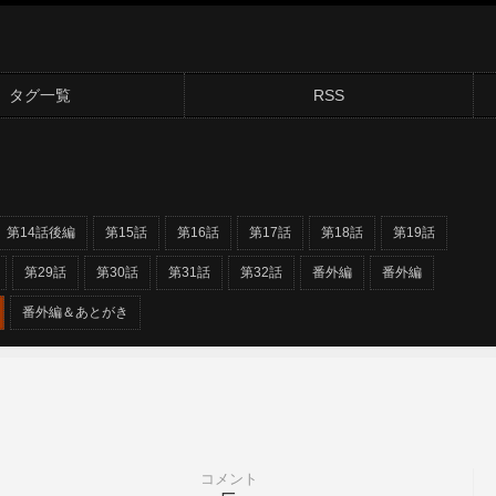
タグ一覧
RSS
第14話後編
第15話
第16話
第17話
第18話
第19話
第29話
第30話
第31話
第32話
番外編
番外編
番外編＆あとがき
コメント