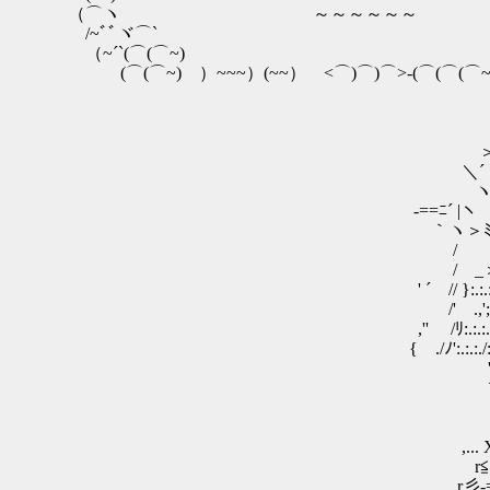
（⌒ヽ ～～～～～～ (
/~ﾞﾞヾ⌒`ゝ (~ﾞﾞヾ
（~´`(⌒(⌒~) (~ﾞ
(⌒(⌒~) ）~~~）(~~） <⌒)⌒)⌒>-(⌒(⌒(⌒~
＿
__＞ v-￣ ／´:.-
＞ ´｀¨.¨.ソ＜_ .ノ':.:.:.:.:
＼´ ＞＜ .／¨:.:.:.:.:.;:-:.:.
ヽ./´ .//:.:.:.:.:.:.:/:.／/:
-==ﾆ´ |ヽ ／/:.:.:.:.:.:.:/:///:.:.
｀ヽ＞ﾐv: ＞.´:.´:.:.:.:.:.:.:.////:.:.:
/ //:.:.:.:.:.;':.:.:.:.:.:.:.:.从_/:.
/ _＞/'':.:.:.:.:.;:.:.:.:.:.:.:.:r=-
' ´ // }:.:.:.:.:.:!:.:.:.:.:.:.:.弋
/' .,';':.:.:.:.:.|:;.:.:.:.:.:.:;
,'' /ﾘ:.:.:.:.:.:|:;:.:.:.:.:.:.
{ ./ﾉ':.:.:./:.:.',|:.:.:.:i:.|ヽ
''ﾉ／/, -'ﾄ',:.:;'从 ヘ .
´／'/. Ⅵ|从 |',':.
, . ｌ ヽ| ,...,／/ノ'
{ ゝ ヽ '´
,... X ,
r≦-ﾑ ', ／_
r彡-=＜_. ｌ _=≦=-