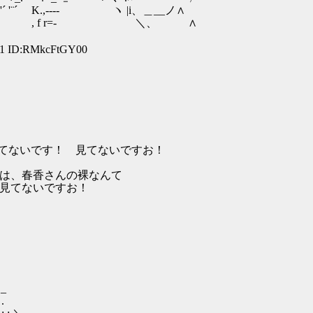
- ヽ |i、＿__ノ∧
=‐ ＼、 ∧
41 ID:RMkcFtGY00
てないです！ 見てないですお！
は、春香さんの裸なんて
たい見てないですお！
_
.