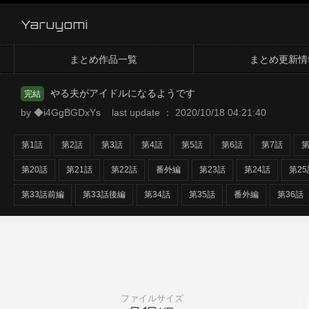
Yaruyomi
まとめ作品一覧
まとめ更新情
やる夫がアイドルになるようです
完結
by ◆i4GgBGDxYs last update ： 2020/10/18 04:21:40
第1話
第2話
第3話
第4話
第5話
第6話
第7話
第
第20話
第21話
第22話
番外編
第23話
第24話
第2
第33話前編
第33話後編
第34話
第35話
番外編
第36話
ファイルサイズ