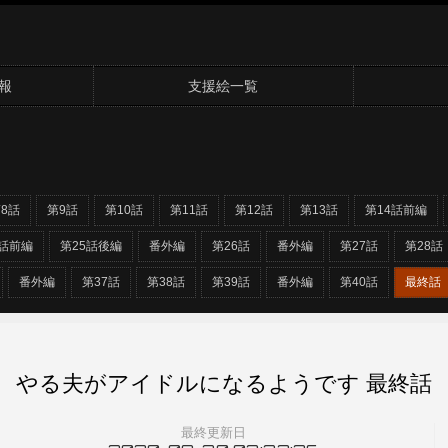
報
支援絵一覧
8話
第9話
第10話
第11話
第12話
第13話
第14話前編
5話前編
第25話後編
番外編
第26話
番外編
第27話
第28話
番外編
第37話
第38話
第39話
番外編
第40話
最終話
やる夫がアイドルになるようです 最終話
最終更新日