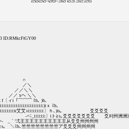
2020-08-30 03:32:26
13 ID:RMkcFtGY00
 洲
 洲
＼ 洲
 ＼＼ 洲洲
⌒⌒⌒ ﾐh､ )h､ 
i:i:i:i:i:i:i:i:i:i:i:i:i:i:)iｘ
:i:i:i:ir艾艾ｭi:i:i:i:i:i:i:〕ｈ､)is｡ 爻爻
i:i:i:i:ﾆ=‐ ￣￣ -=ﾆ_i:i:i:i:i:〕iト≧s｡爻爻爻爻爻爻爻 爻刈州洲
㌻_ -=ﾆ二二二二ﾆ=‐ _｀'弌王王王王王王王王王王从爻爻州州州州
 ｡s≦乂乂乂乂乂≧s｡ ＼ﾐh､竺竺竺竺竺竺竺竺ア爻爻爻州州州州