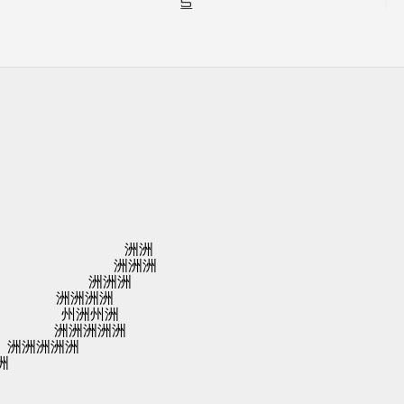
5
洲
洲洲
洲洲
洲洲
州洲州洲
 ﾐh､ 洲洲洲洲洲
爻爻 洲洲洲洲洲
洲洲