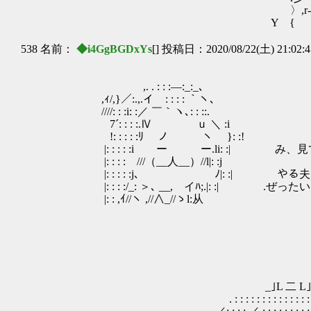
〉,r‐'´ '¨´ K.,---
Y { , f r
538 名前：
◆i4GgBGDxYs
[] 投稿日：2020/08/22(土) 21:02:
,. . : : :―:_:_､
,ｨ/,}／:.,.イ￣: : : : ｀ヽ､
////: : :i: :／ ￣｀ヽ､: : ::.
7´: : : :.Ⅳ ｕ ＼ :i
!: : : : :ﾘ ノ ヽ }: :!
|: : : : :i ー ー.li: :| み、見
|: : : : ///（__人__）//l|: :j
|: : : : :j、 ﾉ|: :| やる夫
|: : : :/_: ＞､ __, イﾊ;.|: :| .ぜっ
|: : ,ｲ//ヽ ,//∧_//ゝl:从
_｣L 二 L｣
. : : : : : : : : : : : : : : 