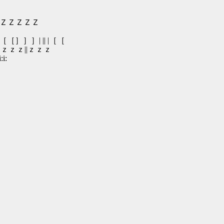
ＺＺＺＺＺＺ
［］］］| || |［［
ｚｚｚｚｚ||ｚｚｚ
:i: