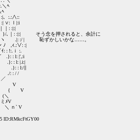
: ＼
.＼ﾍ
∧ﾍ
:.:∧::
∨: ｌ|:i
:|:|
:|:| そう念を押されると、余計に
|: :/ | 恥ずかしいかな……。
∨: :|
.ｉ :.
: |',:i
: |.i:|
 : l:/∥
/ /
 ／
 V
 V
(＼
ﾒV
` V
05 ID:RMkcFtGY00