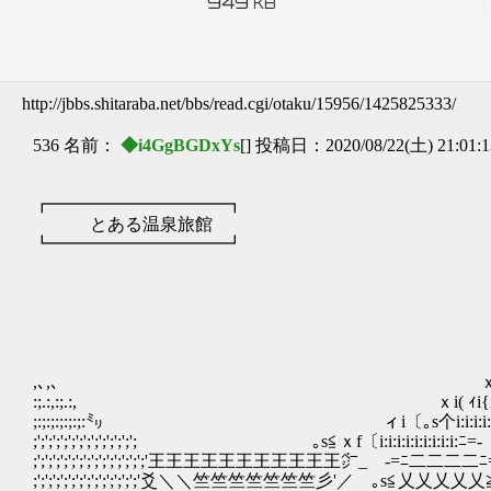
949
KB
http://jbbs.shitaraba.net/bbs/read.cgi/otaku/15956/1425825333/
536 名前：
◆i4GgBGDxYs
[] 投稿日：2020/08/22(土) 21:01:
┏━━━━━━━━━━┓
とある温泉旅館
┗━━━━━━━━━━┛
∩
／＼
／／＼
／／ xヘ
,､,､ ｘf〔ィi「
:;.:,:;.:, ｘi( ｨi{i:i:i:i:i:
;:;:;:;:;:;:㍉ ィi〔｡s个i:i:i:i:i:i:i
;';';';';';';';';';';';';'; ｡s≦ｘf〔i:i:i:i:i:
;';';';';';';';';';';';';';';'王王王王王王王王王王王
;';';';';';';';';';';';';';'爻＼＼竺竺竺竺竺竺竺彡'／