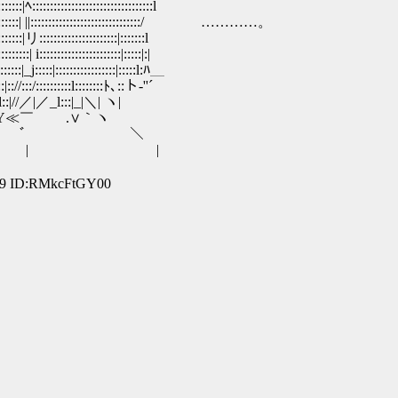
:::::::::::::::l
:::::::::::::::::/ …………。
:::::|:::::::l
::::::|:::::|:|
:::::|:::::l:ﾊ＿
::::ﾄ､::ト-''´
|＼| ヽ|
∨｀ヽ
 ＼
 |
59 ID:RMkcFtGY00