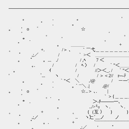
──────────────────────────────────────
｡ . ｡ ' 
ﾟ . ｡ ゜ +
｡ ' o ゜ ☆ 
゜ 。 ゜ 。 o
* . ゜ 。
ﾟ 。 ＿＿＿ +
。 +. /＞ ､ ｀￣弋＿＿＿＿
ﾟ ,;／ / ｀ >＜ ＿＿＿＿＿＿＿＿_
｡ ﾟ 。... ./ / ,ﾍ 
｡. / / ﾍ 〉 / ｀''＜＿＿
。 ｲ / //＞＜_. /
' ゜... ヽ / / ＞＜2// r─‐ﾃ /｀'
｡ . ｀''＜ ＼ ./@ / ー一′/ ｀Y===
ﾟ . ｡｀¨¨＼ .| .@
｡ ' o ゜ ☆..＞ ､
゜ 。. ｀＞{＿＿＿_
* . ゜ ＞‐ﾁ────
ﾟ 。 ../>㍉ ヽ. ヽ
。 + 。 {（互 ） } } }＞ー───
ﾟ ,;／ 。 .. ヽ辷´__ノ 
｡ ﾟ 。. + `¨¨¨¨¨¨¨¨¨¨¨¨¨¨¨¨¨¨¨¨¨¨
｡ ,;／ ' 