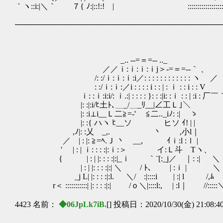
｀ヽ::i:|＼｀ ７{ ﾉ:|::!:! | ::::::::::::::::::::::::::
──────────────────────────────────────
_.. -‐=＝=‐- .._
／／ｉ:ｉ:ｉ:ｉj＞‐=＝=‐-｀ 、
/: :/ｉ:ｉ:ｉ:i／: : : : : : : : : : : : ヽ ／
: :/ｉ:ｉ:／i : : : : i : : | : ｉ : : i : : V
ｉ: :ｉ:i:i/: ｉ.:| : : : : }: : :|i: :ｉ : : | :i : 厂￣
|: :|:i/ﾋ土ﾄ､＿_/＿_ﾘ__|∠工Ｌ｣＼
|: :i⊥i__Ｌ二≧=‐' ≦二.._iﾉ: :| ゝ
|: :{ ハヽ ﾋ__ソ ヒソ ｲ! | |
,ﾉ|: :乂 _,. 丶 ,小l｜ また
／ | : |: ≧=ﾍ.Ｊ 丶 __, ｲｉ:l :ｌ |
′ | : | ｉ: : : :|:ｉ:＞ イ:Ｌ斗 Tヽ、
{ | : | |: : : :|:|_ｉ ｀¨[:_j／ ｜: :| ＼
| : | |: : : :|:| ＼ / ﾄ､ | :ｉ | ＼
_j L| |: : : :|:l. ＼/ :|::::i | :| l /,ﾑ
r＜ :::::::::::| |: : : :|:| /ｏ＼|::::l:, | :l｜ //:::::
4423 名前：
◆06JpLk7iB.
[] 投稿日：2020/10/30(金) 21:08:4