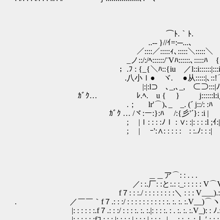
⌒ﾄ.｀ﾄ.
..-‐ }//ｲ=:─...、
／::::／:::::ｨ､:::::＼:::::＼
_ノ::/:/ﾍ::::::/¨Vﾊ::::::､:::::ﾊ {
； .ﾌ : {_{＼ﾊ::{iu ／l::i::::::|:::i
.八小ｌ● ヾ. ●从:::::|､::!⌒
|:|:l⊃ ､_,､_, ⊂⊃:::|ﾉ::!
ｶﾞｸ… ﾚ.ﾍ. u { } j::::::l
.； lr'⌒)､_￣_. (´ j::/: :ﾊ 
ｶﾞｸ … /ヾ:ー:}:ﾊ /:{彡'´}: :i | 
; |ｌ: : : :ﾉｌ : ∨: :|: : : :l ;ｲ:|
; | ゝｰ':∧: : : : :ゝ: :.ﾉ: : :| 
＿＿ア⌒: : . . .
／: :.厂: :と:.: :_: : : : : V⌒
f７: : :./ : : : : : : : :＼ : : : V___).: : : : 
. ／￣￣｀f７.: : :/ : : : : : : : : : : :. :. :. :.V__)⌒ヽ: :
|: : : : : :.f７.: : :/ : : : :. :. :.|: : : :. : . :. :. :.V_): : ﾉ.
|: : : : : :fｺ.: : : |: : : : |.: : :.|.: : :._|__.: :. :. :.し′.: : : 