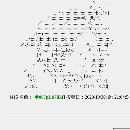
＼ .､
＿ ＿ ヾ:､ .ﾄ､
,..イ:::::::::::::::::::::::::::=|:ﾄ､}::}
／:::::::::;:::::::::;:::=-=ﾐ､::ﾘ:/:ｲ､
／:::::::::／:::::／:::::::::::::::::/ｲ:::::::‘，
/::::::::::::/::::::::::::::/::::::::::::/::Yヽ:::::::ハ
./ｲ::;ｨ::::::|:::/:::::::::|::::::::::::/⌒ ´∨:::::::.
,.ｲ::::|/::l::::::l:::{::::::::/|::::::/:/ l::::::::::ﾄ､
／.八:::l:;:ｲ:l::::|::|::::_/_.|:::/|:{ ｰ =_'_|::::::::::|ヾ、
∨::::_|::::|::|:::/＿|/八| ｒ,≦ |/}::::ﾘ
}:l:::| ゞ{::ﾚ'l乂::ツ ヾ ゞ< ﾊ::|
＿从八 |:::::八. ー ' .u.:::|:|/
＞ ヽ:::ヽ::::::∧ ,. - ､ ／:::
,≦ ィ＼::∨::∧ _ゝ - '.／|::|:::::: ト､
ｲ/}/ , ヾﾄ､::::|ーｧY:¨:＼ j:八:::::|: :
/:{/_ | ヾl:::/.人: : / ヾ{: : |
./: : :/,､ .Y:ヽ 〉:{ｨ /} /: /: :|
4415 名前：
◆06JpLk7iB.
[] 投稿日：2020/10/30(金) 21:04:5
──────────────────────────────────────
┏━━━━━━━━━━