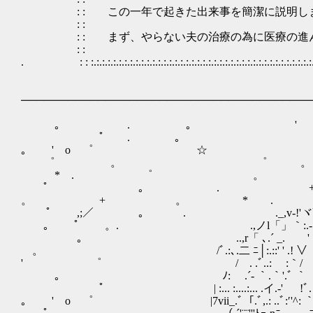
: : この一年で起きた出来事を簡潔
: : 
: : まず、やらない夫の治療の為に医療の進んだ星に行く
: : 
. : : :.:.:.:.:.:.:.:.:.:.:.:.:.:.:.:.:.:.:.:.:.:.:.:.:.:.:.:.:.:.:.:.:.:.:.:.:.:.:.:.:.:.:.:.
──────────────────────────────────────
｡ . ｡ ' 
ﾟ . ｡ ゜ +
｡ ' o ゜ ☆ 
゜ 。 ゜ 。 o
* . ゜ 。
ﾟ 。 . + 
。 + 。 * 
ﾟ ,;／ 。 . ._,v-!'ヾﾞ「厂¨^^
｡ ﾟ 。. .,ノl「」｀:.‐ .!.'｀.､
｡ ..,r「 ､.´ _. ' .ﾞ..- ' _
。 /ﾞ.:､.二 ﾆ│:.::' ' .
' ゜ / . .ﾞ..: :｀/ .｀:'
｡ ﾉ: .´- ｀.｀'.ﾞ ｀ _'「 
ﾟ | :... :....:... .イ.‐' 
｡ ' o ゜ |7vii_.ﾞ「.ﾞ,.: ..ﾞ:′