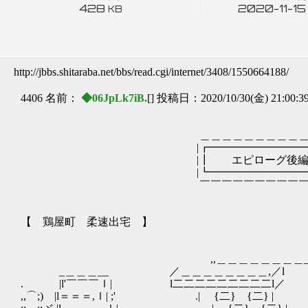
428
2020-11-15
KB
http://jbbs.shitaraba.net/bbs/read.cgi/internet/3408/1550664188/
4406 名前：
◆06JpLk7iB.
[] 投稿日：2020/10/30(金) 21:00:3
＿＿＿＿＿＿＿＿＿＿＿＿＿＿
|┏━━━━━━━━━━━━━━
|┃ エピローグ後編 【 やる夫
|┗━━━━━━━━━━━━━━
￣￣￣￣￣￣￣￣￣￣￣￣￣￣
【 鶏屋町 柔速出宅 】
,,＿＿＿＿＿＿＿＿_,
_＿＿＿__ ／＿＿＿＿＿＿＿＿
. |l'￣￣￣ｌ| l二二二二二二二二
,,⌒;) |l＝＝＝,ｌ| ;' .| {二} {二}