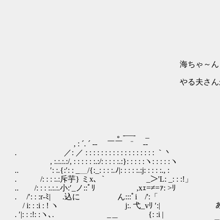
-― --
／ >_
// / i i
// /| | |
海ちゃ～ん ゛ ¨| ￣
ﾉ'"＼ / 
やる夫さんから手紙が届きましたよ～
ヽ ` ﾉ/ 
￣ ﾑ|/､ 
,-}
!/`
.|/`
｡ -―- _
, : ´. ´ -‐ ￣￣ ¨ ‐-
. ／: ／ : : : : : : : : : : : : : : : : : : ｀丶
, :.:.:.:/, : : : : : :.:/: : : : :.:}: : : : :ヽ: : : : :ヽ
.. ′: :.{:′: : _＿/{:_: : : :.ﾉ|: : : : :.:j: : : : :., :
. /: : : :.:斥芋} ミx､ ｀ ￣ ￣_＞'L: _: : :!」
.. /: : : :.:.:.小:′_ノ::ﾟﾘ ,xｪ=≠=ｧ: >ﾘ
. /′: : :r‐ﾐ| .込に ん:::ﾟi /':「
/ i: : :i : ! ヽ j:. 弋_vﾘ ′:|
. ′|: : :!: :ヽ､. _＿ {: :i |