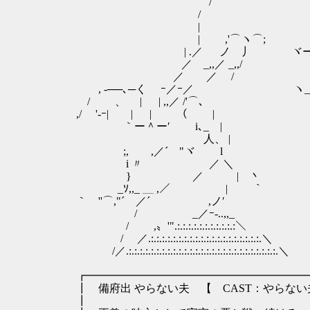
/ ,ﾉ ヽ、
/ --─'"´ 
| ,ィぅ､ ヽ ,
| ,'⌒ヽ⌒; l0躑o 
| .／ ノ 丿 ヾー° ノ 
／ _,,／ _,,/
／ ／ / l 
, -──､─く ｰ／ｰ／ ヽ_＿＿_,
/ 、 | | ,,／ /'⌒､ ｀`ヽ､
,/ '-ｰ| | |
｀ー＾ー′ i､_ |
人、 |
;, ,／´ "
i 〃 ／ 
} ／ | 
_ｿ,,_ ＿ ,／ |
｀ ''⌒,"´ ／´ ,ノ′
/ _／ｰ-..,,
/ ,〟'".:.:.:.:.:.:.:.:.:.:
/ ／.:.:.:.:.:.:.:.:.:.:.:.:.:.:.:.:.:.:.
/／.:.:.:.:.:.:.:.:.:.:.:.:.:.:.:.:.:.:.:.:.:.:.:.:.:.:.:
┏━━━━━━━━━━━━━━━━━━━━━
┃ 備府出 やらない夫 【 CAST：
┃