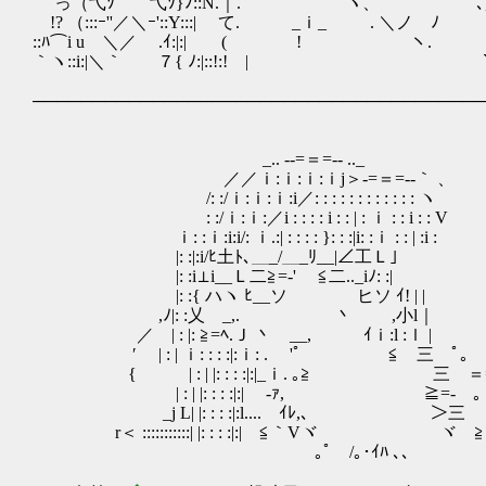
っ（弋ｿ 弋ｿ}ﾉ::N.｜. ヽ、 ｀` ､,_
!? （:::ｰ''／＼ｰ'::Y:::| て. _ｉ_ . ＼ノ 
::ﾊ⌒i u ＼／ .ｲ:|:| ( ! ヽ. ヽ::〈； 
｀ヽ::i:|＼｀ ７{ ﾉ:|::!:! | `ｰ 
──────────────────────────────────────
_.. -‐=＝=‐- .._
／／ｉ:ｉ:ｉ:ｉj＞‐=＝=‐-｀ 、
/: :/ｉ:ｉ:ｉ:i／: : : : : : : : : : : : ヽ
: :/ｉ:ｉ:／i : : : : i : : | : ｉ : : i : : V
ｉ: :ｉ:i:i/: ｉ.:| : : : : }: : :|i: :ｉ : : | :i :
|: :|:i/ﾋ土ﾄ､＿_/＿_ﾘ__|∠工Ｌ｣
|: :i⊥i__Ｌ二≧=‐' ≦二.._iﾉ: :|
|: :{ ハヽ ﾋ__ソ ヒソ ｲ! | |
,ﾉ|: :乂 _,. 丶 ,小l｜
／ | : |: ≧=ﾍ.Ｊ 丶 __, ｲｉ:l 
′ | : | ｉ: : : :|:ｉ: . ゝ'ﾟ ≦ 三 ﾟ｡ 
{ | : | |: : : :|:|_ｉ. ｡≧ 三 ＝
| : | |: : : :|:| -ｧ, ≧=- 
_j L| |: : : :|:l.... ｲﾚ,､ ＞三 
r＜ :::::::::::| |: : : :|:| ≦｀Vヾ ヾ ≧::
｡ﾟ /｡･ｲﾊ ､､ ｀ミ ｡ 