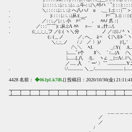
|.: : : : :. :.|.: :. :.|.:. .;.斗-: :.|＼ﾊﾘハ｀ﾟ|: : : |: : : :
. ＼: : : : :.|.: :. :.|: へ八ハﾉ u .__ }.:|: : : |￣＞: 
. ): : : : |.: :. :.|从:( __, ｧ^⌒}.:|:
. ／: : :.／|.: :. 小 ｧ^⌒ , ﾊﾊﾉ 爪 : | 
. ／: : :￣￣): :从:|:Λ ﾊﾊ r― u .
. (:_:_:_:_フ ／(: ( ヽ＼分 ノ ／::|:|:./＾ヽ
(:. (＿ノ ／, へ_ ≧= く|＼l|:ﾚ＾ヽ
＼:_:_ノ / ./ ／ 〉)ﾉ |/し' /..
/＼＼ ﾍJ. _/.Y( Λ.. 
|.......ﾞr个 ｶ＼ ´ /....|Λ /＼
|.......[.八 /||.. ヽ∠ ＿|:::Λ/. //＼
／..... 入 ｀ー' 〉￣................Yニニノ.
. 〈/............. ＼＿/........................ |..............
4428 名前：
◆06JpLk7iB.
[] 投稿日：2020/10/30(金) 21:11:4
┳━┳━┳━┳━┳━┳━┳━┳━┳━┳━┳━┳━┳━
┻━┻━┻━┻━┻━┻━┻━┻━┻━┻━┻━┻━┻━
_＿＿＿＿＿＿
／ 
／ 
/ ＼ 