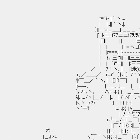
, ノ ､ 
r=''i~||｀ヽ... l（⑪ 
| |..||｀ヽ.|. | （_人_）
〔||―'-i....___|.._＿＿.ヽ ノ ､＿＿,.......
|`ｰﾚニﾆi77ニニi7ｦ/ｦ/フ´ニニニ| | .
|冂| | | |三三| | | .
|| | | |＝=､_|三三|__,.=＝＝＝|
|| |r===,| |- - - - - - - - - - - -'､
|| ﾄ､ 三`'i||￣||三三三||￣￣||￣`Y`､
|| | `i''ｰ-|| |:三三三|| || :| .￣￣l
／￣￣ﾌ｀ヽ, || |'(米)三/| || .目| |.| |:
r､／＿＿／ r‐‐i'´〔ﾄ､|〕7｀'r'´￣￣￣|￣￣i , -
/|/￣__／｀ヽ, | []|`i´￣| | |￣] .| r
|r―--､ |＿_.._l__ | |＿.￣＿＿|__|l,_
`y'ﾌｰ､ヽ, ∧r-..|:{ | ＿ﾞ__`ｰr‐‐‐‐r‐
λ|.....ﾉヽ|__ノ |.. |:{ ﾚｨ⌒､ヽ.-_.
ﾄ､ヽ_ﾉﾌﾉ .| |:{ |::{ } } |
ヽ`ーｦ |.....|:{ |∧___ノﾘ |::|/.
￣ |. ﾉ_{弋ﾆｱ彡'.│
r‐┴.|_,ﾉ::|l ＿￣| |::|ﾞ―‐┴
| |￣.ﾞ|:|{: :||＿ﾞ(.ﾞ:ﾄﾉﾘ. |￣￣￣~
癶 | |_. _|:|{: :|＿￣ :|¨′.ﾄ､＿＿_
. |＿≧zｭ γ´￣｀ヽ|:|{: :|＿￣｀|´. |`ヽr―