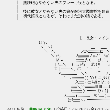
┃ 無鉄砲なやらない夫のブレ
┃
┃ 後に彼女とやらない夫の娘が銀河大
┃ 初代館長となるが、それはまた
┗━━━━━━━━━━━━━━━━━━━━━━━
【 長女・マイン 
ξﾐ`y､ ,
ヾ ﾊ 》 __.....,__
＼ ﾍ、 ,ｨ;;^;;;;;;;;;;;;)
＼ ﾉﾍ,、 ﾉ;;;;;;;;;;;ノ;;ノ´｀ﾍ;;
Ⅳ ∧ |;;;;;;;;彡く 彡,｀ﾘ ／
∥ /::::＼ };;;;;/ t芍 芯ﾐ ﾘ ノ.:::
U ∥:::::::::ヽ」(G ｀~ ｀ ﾄ》 ノ::::
V::::::::::::::::｀＼ﾍ_ '⌒ ノ;;;;V´::::
｀ゝ､:::::::::::: }} Yrミニ彡ﾅ{{:::::::
｀入:::::}}:::└ⅧYⅣ:: {{::::
/;;;;;＼}}::::::::::ⅢⅢ::::::{
ﾉ;;;;;;;;;; 〉:::::::::《ﾋUﾀ》::: { ;
ﾉ;;;;;;;;; ( ::::::::::::｀ｷﾁ´::::: ) ;;;;;
{;;ｲ;;;;;;;ヽ､ ::::::::::::::::::::::::ノ ;
4431 名前：
◆06JpLk7iB.
[] 投稿日：2020/10/30(金) 21:13:2