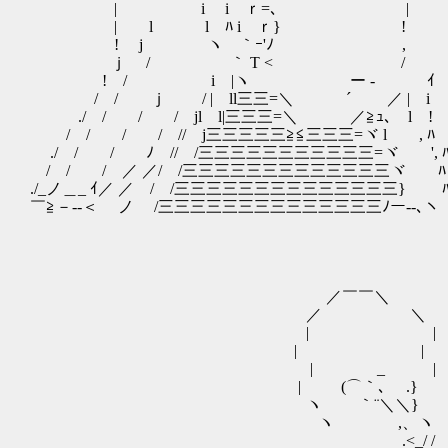
| i i ｒ=､ | / l
| l l ﾊ i ｒ} ! , -'‐
! j ヽ ｀ｰ'ﾉ , {/T
ｊ / ｀ T < / /｀＝'
! / i |ヽ ゝ ー ‐ ｲ | !
/ / ｊ / | ll三三=＼ ´ ／ | i l
./ / / / jl l|三三三=＼ ／≧ｭ､ l ! 
/ / / / // j三三三三三≧≦三三三=ヾ l , ﾊ
./ / / ﾉ // /三三三三三三三三三三三=ヾ ', 
/ / / ／ ／/ /三三三三三三三三三三三三三ヾ ﾊ
./_ノ＿_ ｲ／ ／ / /三三三三三三三三三三三三三三} 
￣≧－--＜ ノ /三三三三三三三三三三三三三三ﾉー--､ヽ
／￣￣＼
／ ＼
| | ？
| | ／ 
| _ | ／─ ─
| (⌒｀､ .} ／ （●） 
ヽ ｀¨＼＼} | （_
ヽ ,、ヽ ＼ 
ゝ .<_/ / | 