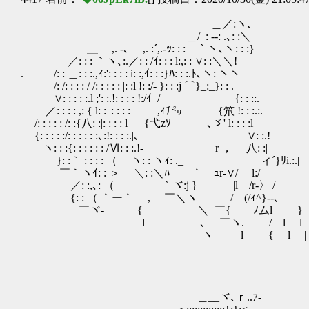
＿／:ヽ､
＿/_: --: .､: :＼__
＿ ,. -､ ,. :´,.-ｯ: : :￣｀ヽ､ヽ: : :}
／: : : ｀ヽ､:.／: : /ｲ: : : l:,: : ∨: :＼＼!
. /: : ＿: : :.,ｨ:': : : : i: :,ｲ: : :}ﾊ: : :.ﾄ､ヽ: ヽヽ
/: /: : : : / /: : : : : |: :l !: :/- }: : :j ⌒}_:_}: : .
∨: : : : :.l ;': :.!: : : : !:/ｲ_/ ￣ {: : ::.
／: : : : ,: { l: : |: : : : | ,ｨﾁ㍉ {笊
/: : : : : /: :{八: :|: : : : l {弋zｿ ､ゞ' l: : : :l
{: : : : :/: : : : : :､:!: : : :.|､ ∨
ヽ: : :{: : : : : : /Ⅵ: : :.!- r ， 八: :|
}: :｀ : : : : （ ヽ: : ヽｨ: ._ ィ´}ﾘi.:.|
￣｀ヽｲ: : ＞ ＼: :＼ﾊ ｀ ｭr-∨/ l:/
／: :,､: （ ｀ヾ:j }_ |l /r-〉 /
{: : （ ｀ー｀ , ￣＼ヽ / (/ｨ^}--､
￣ヾ- { ＼_￣{ ﾉムl }
l ､ ￣ヽ. / l l
| ヽ l { l |
＿__ヾ､ｒ..ｧ-