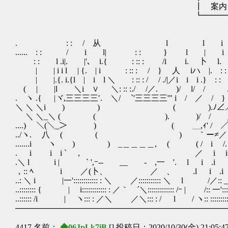
┃ 案内したニャル子さ
┗━━━━━━━━━━
. : : / 从 l l i 
...... : : / i l| : : } 
: : l .i|. |'､ i.{ : :: : /i i. 卜
| | i i l | {. | i : :: : / } 人 i
| |.{. i.{l | i l ＼ : :: : / / ./|／i 
( | |l ゞ＼i ∨ ＼: :: :./ /／. )/ l/ 
. ヽ .{ |ヾ,三三三三′. ＼/ `'三三三三'" i / 
＼ ＼ ＼i ) ) ( ).ﾉ∠
＼ ＼_＼ ( ( ). )/ /
....) ＼(＼_＞ ) ( ＿,ｨ' / ／
../ヽ. 八 ( ( ) ｀ー≠／ 
.......i ヽゝ ) ) _＿＿＿＿, (
. i i i ` ， ／ 
.＼ l i | ` ',ｰ-- __ - ,一 '
，:: ﾍ i ／(卜、 ／ゝ、 .l i 
..: ＼ i |一':::::::::::: : ＼ ／::::::::::: ＼ l /／:: 
..:::::::: { | i:::::::::::: : ／｀ ´＼::::::::::::: /ｰ | /:: 一'::::::::
..:::::: /i | ヽ::: : ／＼ ／＼::: : / l / ヽ:: :::::
──────────────────────────────────────
4417 名前：
◆06JpLk7iB.
[] 投稿日：2020/10/30(金) 21:05:4