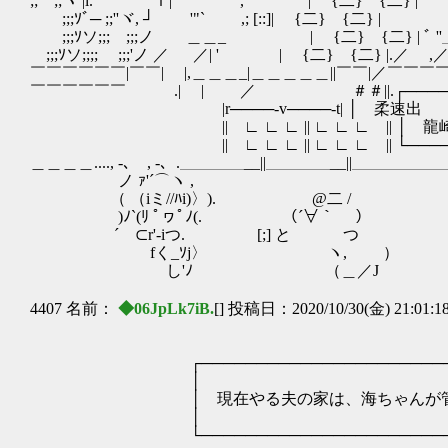
;;ゝ;;ヾ |l. ｌ| , | {二} {二} | ﾉ
ゞゞ;;;ｿﾞ─ ;;''ヾ, ┘ '"` ,; [::]| {二} {二
ゞ;;;ｿソ;;;ゝ;;;ノ ＿＿_ | {二} {二} | ﾞ ''＿＿_ ﾉ;;
ゞ;;;ｿソ;;;; ゝ;;;'ノ ／ ／| ' | {二} {二} |.／ ,／| ゞ;;ミ;
￣￣￣￣￣￣|￣￣| |,＿＿＿_|＿＿＿＿＿||￣￣|／￣￣￣￣￣
￣￣￣￣￣￣ .| | ／ ＃＃||.┌─────┐￣￣￣|
|r────‐v────‐t| │ 柔速出 │ .|l 
|| ∟ ∟ ∟ || ∟ ∟ ∟ || │ 龍崎 │ |l
|| ∟ ∟ ∟ || ∟ ∟ ∟ || └─────┘ .|
＿＿＿＿...., ‐､ , ‐、.＿＿＿＿__||＿＿＿＿__||＿＿＿＿＿＿＿＿＿
ノ ｧ'´⌒ヽ , ./ /,[;
（ （iミ//ﾊi)〉). ゝ@二 / .／￣￣￣￣
)ﾉ`(ﾘ ﾟヮﾟﾉ(. （´∀｀ ） l二i l===l i二l]..
´ ⊂r'-iつ. [;] と つ |-- ≡≡
fく_ｿj〉 ヽ, ） l::::::::[二]::::::
し'ﾉ （＿／J ￣ゞ三ノ￣
4407 名前：
◆06JpLk7iB.
[] 投稿日：2020/10/30(金) 21:01:1
┌────────────────────────
│
│ 現在やる夫の家は、海ちゃんが管理を
│
└────────────────────────