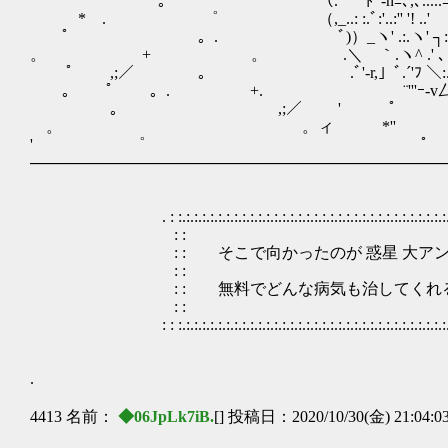
゜ 。 （.´'¨¨'''ﾄｰ-nﾆ､,､.....ﾆ
* . ゜ （,_..: :.ﾞ:'..:'' '! ..
ﾟ 。. ﾞ)）_ヽ' .:.ヽ' ┐:､ ‐ ,
。 + 。 .＼ ｀.ヽ^ .' ､ .´′.,
ﾟ ,;／ 。 .ﾞ'‐r,」ﾞ.´'ﾌ ＼:. .丿:､:
｡ ﾟ 。. +. ¨'''ｰ-v厶vﾆ-
｡ ,;／ ' 
。 。ィ *''
' ゜ ﾟ ゜
──────────────────────────────────────
. : :.:.:.:.:.:.:.:.:.:.:.:.:.:.:.:.:.:.:.:.:.:.:.:.:.:.:.:.:.:.:.:.:.:.:.:.:.:.:.:
: : :
: : そこで向かったのが 惑星 大アン
: : :
: : 無料でどんな病気も治してくれると評判
: : :
: : :.:.:.:.:.:.:.:.:.:.:.:.:.:.:.:.:.:.:.:.:.:.:.:.:.:.:.:.:.:.:.:.:.:.:.:.:.:.:.:
.
4413 名前：
◆06JpLk7iB.
[] 投稿日：2020/10/30(金) 21:04:0