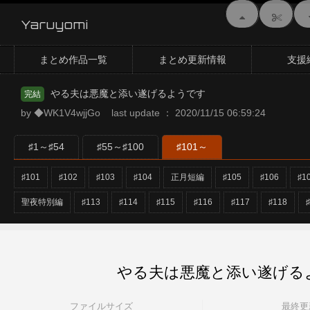
Yaruyomi
まとめ作品一覧
まとめ更新情報
支援
やる夫は悪魔と添い遂げるようです
完結
by ◆WK1V4wjjGo last update ： 2020/11/15 06:59:24
♯1～♯54
♯55～♯100
♯101～
♯101
♯102
♯103
♯104
正月短編
♯105
♯106
♯1
聖夜特別編
♯113
♯114
♯115
♯116
♯117
♯118
やる夫は悪魔と添い遂げるよ
ファイルサイズ
最終更