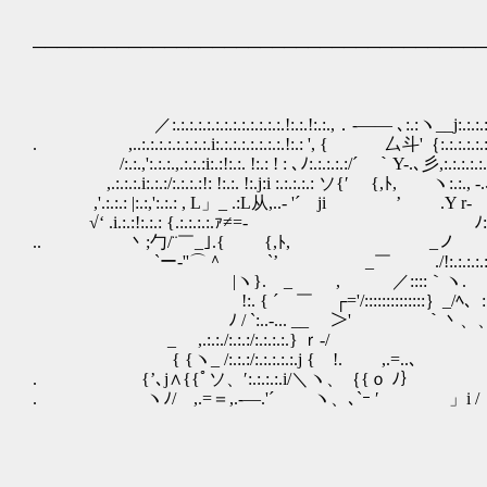
ゝ
──────────────────────────────────────
／:.:.:.:.:.:.:.:.:.:.:.:.:.!:.:.!:.:.,．-―― ､:.:ヽ__j:.:.:.:.:
. ,..:.:.:.:.:.:.:.:.i:.:.:.:.:.:.:.:.!:.: ', { 厶斗'｛:.:.:.:.:.:.:.
/:.:.,':.:.:.,.:.:.:i:.:!:.:. !:.: ! : ､ﾉ:.:.:.:.:/´￣｀Y-.､彡,:.:.:.:.:
,.:.:.:.i:.:.:/:.:.:.:!: !:.:. !:.j:i :.:.:.:.: ソ{′ {,ﾄ, ヽ:.:., -.､:.
,'.:.:.: |:.:,':.:.: , L」_ .:L从,..- '´ ji ゞ’ .Y r‐ !:.
√‘ .i.:.:!:.:.: {.:.:.:.:.ｧ≠=- 
.. 丶;勹/¨￣_｣.{ {,ﾄ, _ノ r:¨:.:.:.:
`ー-''⌒＾ `’ _￣ ./!:.:.:.:.:.:.:.:
|ヽ}. _ , ／::::｀ヽ. /!:|:.:.{:.:.:
!:. { ´ ￣ ┌='/::::::::::::::｝_/ﾍ、:.:.:＼:
ﾉ / `:..-... __ ＞' ￣￣￣￣｀丶、、:.
_ ,.:.:./:.:.:/:.:.:.:.} ｒ‐/ ヽゝ
{ {ヽ_ /:.:.:/:.:.:.:.:.j { !. ,.=.
. {’､j∧{{ﾟソ、′:.:.:.:.i/＼ヽ、｛{ｏ ﾉ｝
. ヽﾉ/ ,.=＝,.-―.'´ ヽ、､`ｰ ′ 」i /