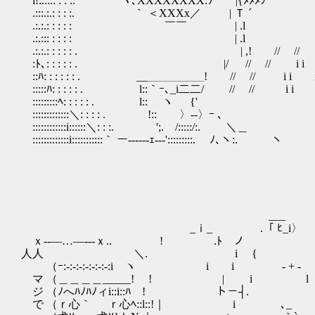
i!:.::.: : : :. ｀ヽ､XXXXXXXX:ｿ |{
.:::.:.: : : :. ｀ ＜XXXx／ | 
.:.:.: : : : : ￣￣ | .l
.:.::: : : : : | .l
.:.:.: : : : : . | ,! // // i
:ﾄ､: : : : : . |/ // // i i
::ﾊ: : : : : : . __＿＿＿＿＿! // // i 
:::::ﾊ: : : : : . l::｀ｰ､_i二二/ // // i i i
:::::::::ﾍ: : : : : . l:: ヽ {'
:::::::::::::＼: : : : . !:: 〉--〉ｰ ､
::::::::::::i::::::＼: : :. ';. /:::::/:. ＼＿
:::::::::::::i:::::::::::｀ ー------ｪ--‐':::::::::. ﾉ､ヽ:.￣￣￣ヽ
_ｉ
! ,.
___ 
_ｉ_ .「 ﾋ_i
ｘ‐‐―…―‐--ｘ.. ! .ﾄ
人人 ＼. i { l .| （
（ｰ:‐:‐:‐:‐:‐:‐:‐:i ヽ i i
マ （＿＿＿＿_____! ! | i
ジ （ﾉへﾊﾉﾊﾉィi::i::ﾊ !
で （ｒ心｀ ｒ心ﾍ::l::!｜ i