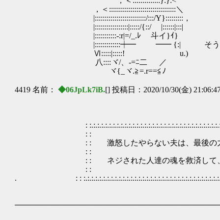
，＜::::::::::::::}:}:<
，＜::::::::::::::::::::::::::::::::::＼
|::::::::::::::::::::::::::/:::/Y}:::::::::，
|:::::::::::::::::|:::::/{::/ |::::::|:::|
|:::::::::::‐:r|=/_.ﾚ 斗イ}ｲ}
|:::::::::::::┿━ ━━ {:| そう
Ⅵ:::::|:::::! u.)
八::::ヾ/、-=ﾆ二 ／
ヾ{_ヾ.≧=.r==≦ﾉ
4419 名前：
◆06JpLk7iB.
[] 投稿日：2020/10/30(金) 21:06:4
: :.:.:.:.:.:.:.:.:.:.:.:.:.:.:.:.:.:.:.:.:.:.:.:.:.:.:.:.:.:.:.:.:.:.:.:.:.:.:.:.:.:.
: : 
: : 激怒したやらない夫は、最後の力
: : 
: : ネジされた人達の魂を救済して、大アンドロ
: : 
. : : :.:.:.:.:.:.:.:.:.:.:.:.:.:.:.:.:.:.:.:.:.:.:.:.:.:.:.:.:.:.:.:.:.:.:.:.:.:.:.:.:.:
──────────────────────────────────────