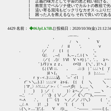
┃ 正義の味方として宇宙の
┃ 救世主でペルソナ使いでカルトの教祖で光の国の人
┃ 這い寄る混沌もビックリなカオスっぷりだ
┃ 困った人を救えるなら そ
┗━━━━━━━━━━━━━━━━━━━━━
4429 名前：
◆06JpLk7iB.
[] 投稿日：2020/10/30(金) 21:12:3
, ¨￣￣¨ ､
/ ヽ V
,' / il ', ∨
. /／ / { l :| '.,
〈(/. , -‐/| ﾄ､‐- ､:', i {ヽ '.､
/／{ ./}/ !/Ⅵ Vヽﾊ} |. '， '.， ≧=-
´ }ﾉﾘ |/ｘｚｚ､ ｨ≠ﾐ|l {＼'，}!ヽ.}
{.| {Ⅵ :::. , .::: |i |｀:.:.:ヽ{ )′
|ilヽ{､ ＿_ |i |:.:.:..... ｀ 
. ｒｙ-＜.}:.:.:.:.込 `‐‐ ′ ィl | _＿_
r'¨ヽ＼,.}.}〉:.:.:.:∨ ≧r-≦. {:|
| マ_〉/-'/:.:.:.／＞-〈｀―‐=彡| |､_＿ ＼ 
| } ｝:／〈 }〉≧=-.／ ′ ___ヽ ー
-‐.', ´ ¨´ /｀¨/》 { ∨ .／ ／《＼/⌒´ﾄ､‐―
=-∧ .'， ｛⌒《/} ヽ／／／ ./ !
._/. ∧ }! _} ∨ ′{ { 
:.{＼＞…¨}|’,{. V /{i＿ ｀ｰ‐――