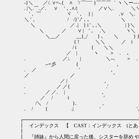
-}＼ ／/. ∨=-.{ ∧ゞ'/ ￣¨¨¨¨ }￣￣￣ ｀ヽ 
. |＼.￣.／. ∨ '，.∧/| ／∨＼. ＼
'， ￣ ヾ '， } | .∨ 
＼ '， / /}’./'，､ 
＼ ／ .| } i '，,＼ | }＼
＼ ／ ∨ | '， .＼ ヽ＼
＼__／ __}_/ } ､ ＼ }
{ ! ＼＼ ／ 
/ i { ＼＼
／ | ヽ ＞ . ､ 
. ／:. | ＼-‐. ＞ . ､_
--=彡 { , ＞､{ 
. ／ ′ , } .{
／ ／ ′ | ＼､＿_
／ | , / .＼
. ／ ／{ .′ /
. ／ ／. | ,
／ / i ′ 
/＼ / }. , '
. / { .| ′ ',
┏━━━━━━━━━━━━━━━━━━━━━━━
┃ インデックス 【 CAST：インデックス (
┃
┃ 『姉妹』から人間に戻った後、シスターを辞め 