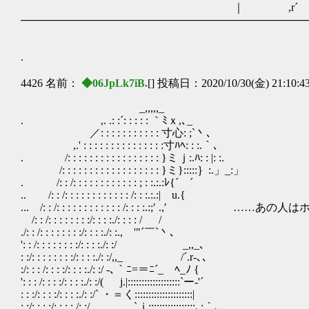
｜ ,r´ | |
──────────────────────────────────────
.
4426 名前：
◆06JpLk7iB.
[] 投稿日：2020/10/30(金) 21:10:4
_,,,,,_
. ,. .: :´: : : : : ｀ﾐｘ,､_
／: : : : : : : : : : : 寸心: ;`丶､
,.' : : : : : : : : : : : : : : :寸ﾊﾍ: : :.｀､
. /: : : : : : : : : : : : : : : : : }ミｊ:.ﾊ: : |: :.
/: : : : : : : : : : : : : : : : : : }ミ}:::::｝:.」_:」
. /: : /: : : : : : : : : : : : ; : :.:.:ﾚ{´￣´
.. /: : /: : : : : : : : : : : : /: : :.:.:| u.{
... /: : /: : : : : : : : : : : : /: : : :.:;
/: : /: : : : : : : :/: : : :./: : : : / /
./: : /: : : : : : : :/: : : :./: :., '"´￣`丶､
': : /: : : : : : : :/: : : :./: :/ _,,_､
: :/: : : : : : : :/: : : :./: :/,,_ /´.r‐､､
:/: : : /: : : :/: : : :./: :/ -､｀ﾆ=＝ﾆ´_ ﾍ_ﾉ {
': : : /: : : :/: : : :./: :/( j.|:::::::::::::::::::`ー‐'´
: : :/: : : :/: : : :./: :/` ・＝く:::::::::::::::::::::|
: :/: : : :/: : : :./: :/ `ｊ:::::::::::::::::､:｀､