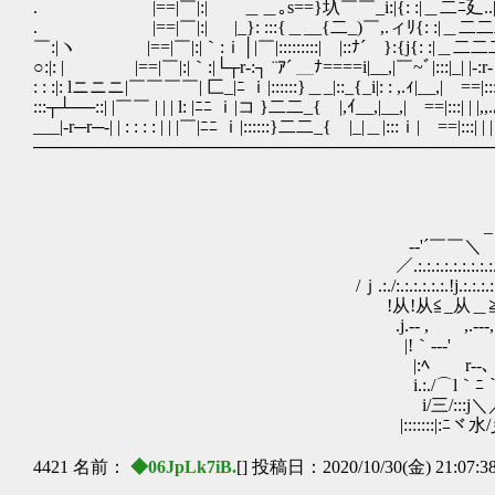
. |==|￣|:| ＿＿｡s==}圦￣￣_i:|{: :|＿二ﾆ廴..|....ﾄ
. |==|￣|:| |_}: :::{＿__{二_)￣,.ィﾘ{: :|＿二二二Ｙ.|_|＿
￣:|ヽ |==|￣|:|｀:ｉ│|￣|:::::::::| |::ﾅ´ }:{j{: :|＿二二二ｉ| | |
○:|: | |==|￣|:|｀:|└┬r‐:┐ ¨ｱ´ ＿ﾅ====i|__,|￣~ﾞ|:::|_| |‐:r‐ｉ
: : :|: lニニニ|￣￣￣￣| 匚_|ﾆ ｉ|::::::}＿_|::_{_i|: : ,.ｨ|__,| ==
:::┬┴──::| |￣￣ | | | l: |ﾆﾆ ｉ|コ }二二_{ |,ｲ__,|__,| ==|::
___|‐r─r─‐| | : : : : | | |￣|ﾆﾆ ｉ|::::::}二二_{ |_|＿|::
──────────────────────────────────────
_ ___＿_
-‐'´￣￣＼ ﾍ
／.:.:.:.:.:.:.:.:.:.:.:.:.:.:ﾍ.
/ｊ.:./:.:.:.:.:.:.!j.:.:.:.:.:.:.:.ﾍ 
!从!从≦_从＿≧从ﾍ|..
ゝ.j.-- , ,.-‐‐, ﾚ !
|!｀‐-‐' ｀‐-‐' .|ﾉ.:
|:ﾍ r‐-､ |||!／.:.:.:.
i.:./⌒l｀ﾆ｀ イァ-‐ ‐
i/三/:::j＼／/:
|:::::::|:ﾆヾ水/彡＠≧
4421 名前：
◆06JpLk7iB.
[] 投稿日：2020/10/30(金) 21:07:3