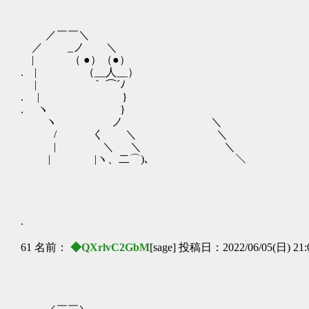
／￣￣＼
／ _ノ ＼
| （ ●）（●）
. | （__人__）
| ｀ ⌒´ﾉ
. | }
. ヽ }
ヽ ノ ＼
/ く ＼ ＼
| ＼ ＼ ＼
| |ヽ、二⌒)､ ＼
.
61 名前：
◆QXrlvC2GbM
[sage] 投稿日：2022/06/05(日) 21: