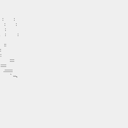
: :
: :
 :
: :
::
:
:
::::
::
:::
-､