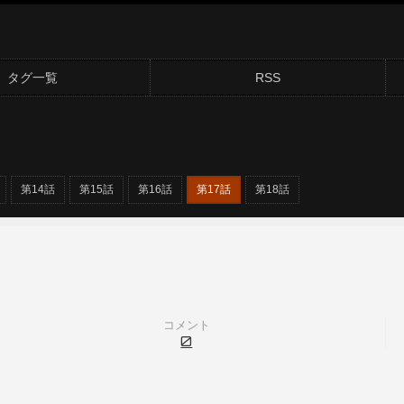
タグ一覧
RSS
第14話
第15話
第16話
第17話
第18話
コメント
0