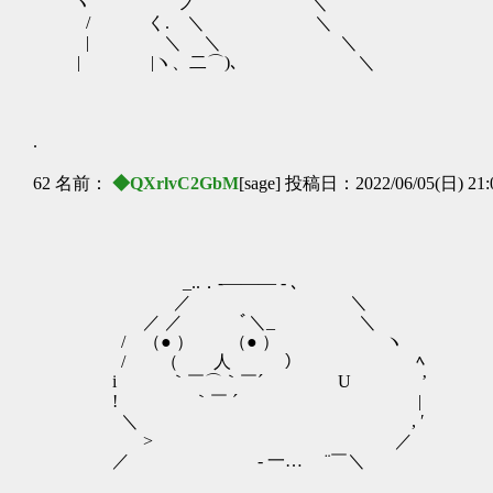
ヽ ノ ＼
/ く. ＼ ＼
| ＼ ＼ ＼
| |ヽ、二⌒)､ ＼
.
62 名前：
◆QXrlvC2GbM
[sage] 投稿日：2022/06/05(日) 21:
_..．-――― - ､
／ ＼
／ ／ ﾞ＼_ ＼
/ （● ） （● ） ヽ
/ （ 人 ） ﾍ
i ｀￣⌒｀￣´ U ’
! ｀￣ ´ | は
＼ , ′
> ／
／ - 一… ¨￣＼