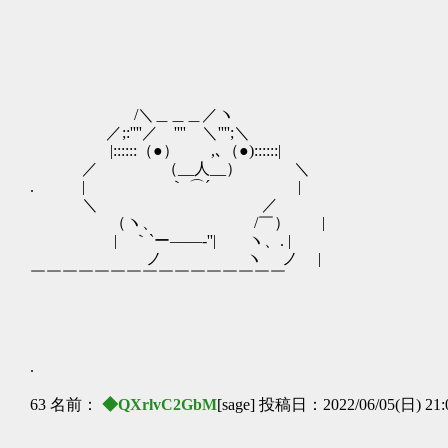
/＼＿＿＿／ヽ
／;:''''／ '''' ＼'''';＼
|::::::（●） ,､（●)::::::|
／ （__人__） ＼
. | ｀ ⌒´ | いきな
＼ ／
（ヽ、 /￣） |
| ｀`ー――‐''| ヽ、. |
ゝ ノ ヽ ノ |
￣￣￣￣￣￣￣￣￣￣￣￣￣￣￣￣
.
63 名前：
◆QXrlvC2GbM
[sage] 投稿日：2022/06/05(日) 21: