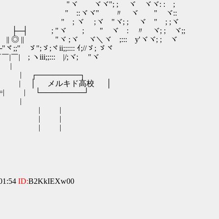
ゞヾヾ"; ; ゞヾ ヾヾ: :ゞ;
ゞ::ヾヾ"ゞ 〃ゞヾ ゞ"ゞヾ::
; ヾ ;ヾゞ"ヾ; ; ゞヾ "ゞ; ;ヾ
"ヾゞ ;ゞ "ゞヾ :ゞ〃ゞヾ; ;ゞヾ;;
| "ヾ ;ヾ ヾ＼ヾゞ;::: y'ヾヾ; ;ゞヾ
ヾ;;" ゞ";ゞ;ヾii;;:::: ｲ;//ゞ; ゞヾ
|￣|ゞ; ヽiii;;::: |/;ヾ;ゞ "ヾ
|ﾞ=| | ￣￣￣￣￣￣￣￣￣￣￣
| ┌────────┐
:::| | │ メルキド高校 │
| | └────────┘
| |
| |
| |
| |
01:54
ID:
B2KkIEXw00