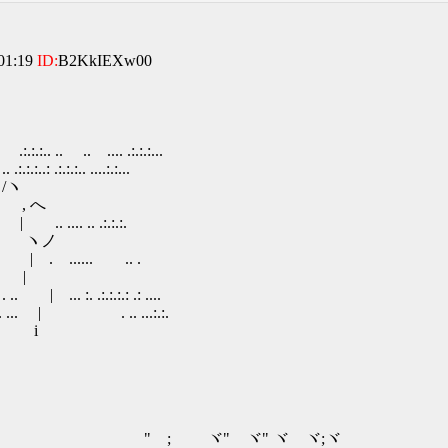
01:19
ID:
B2KkIEXw00
. .. .. .... .:.:.:...
 ....:.:...
/ヽ
 へ
 .. .... .. .:.:.:.
ヽノ
| . ...... .. .
 |
 .:.:.:.: .: ....
. ... | . .. ...:.:.
 .. i
; ゞヾ" ヾ" ヾゞヾ;ヾ