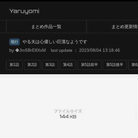
Yaruyomi
まとめ作品一覧
まとめ更新情
やる夫は心優しい巨漢なようです
現行
by ◆Jm5BrE8XxM last update ： 2023/08/04 13:18:46
第1話
第2話
第3話
第4話
第5話前半
第5話後半
第6
ファイルサイズ
144
KB