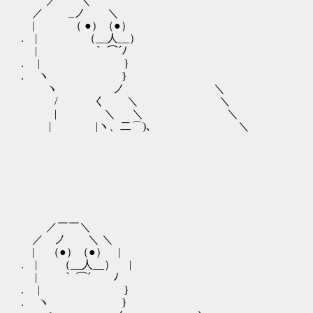
／￣￣＼
／ _ノ ＼
| （ ●）（●）
. | （__人__）
| ｀ ⌒´ﾉ
. | }
. ヽ }
ヽ ノ ＼
/ く ＼ ＼
| ＼ ＼ ＼
| |ヽ、二⌒)､ ＼
／￣￣＼
／ ノ ＼ ＼
| （●）（●） |
. | （__人__） |
| ｀ ⌒´ ﾉ
. | } 彼女が欲
. ヽ }