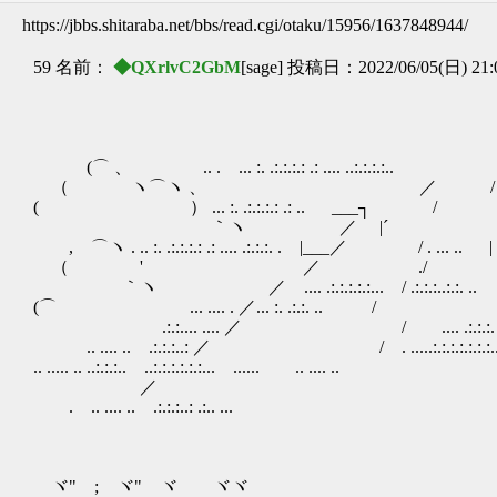
https://jbbs.shitaraba.net/bbs/read.cgi/otaku/15956/1637848944/
59 名前：
◆QXrlvC2GbM
[sage] 投稿日：2022/06/05(日) 21:
(⌒ 、 .. . ... :. .:.:.:.: .: .... ..:.:.:.:.. .:.:.:.
（ ヽ⌒ヽ 、 ／ / .. .:.:.:..: .:.:.:..
( ） ... :. .:.:.:.: .: .. ___┐ / 
｀ヽ ／ |´ ,
, ⌒ヽ . .. :. .:.:.:.: .: .... .:.:.:. . |___／ / . ... .. | |
（ ' ／ ./ 
ゝ ｀ヽ ／ .... .:.:.:.:.:... / .:.:.:..:.:. .. 
(⌒ ... .... . ／... :. .:.:. .. /
.:.:.... .... ／ / .... .:.:.:. . .. | ... :.
.. .... .. .:.:.:..: ／ / . .....:.:.:.:.:.:.:.
.. ..... .. ..:.:.:.. ..:.:.:.:.:.:... ...... .. ....
／
. .. .... .. .:.:.:..: .:.. ...
ヾ" ;ゞヾ"ゞヾ ゞヾヾ "ゞ