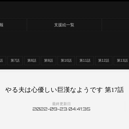
報
支援絵一覧
話
第7話
第8話
第9話
第10話
第11話
第12話
第13話
やる夫は心優しい巨漢なようです 第17話
最終更新日
2022-09-23 04:41:35