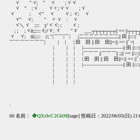
ゞヾ "ヾ;ゞ"ゞヾ ゞ;ヾヾ "ヾ 
ヾゞ"ゞ;ヾ ゞヾ〃;ヾヾ ゞ;ヾ "
ヾ ゞ; ゞヾ"ゞヾ ゞヾ ; ヾ;ゞヾ "ゞ
ゞヾ"ゞヾ; ゞゞ"ゞ〃ヾ :ゞヾ ├─┤ ; 
ヾ＼ヾゞ;::: y'ヾヾ; ;ゞ ヾ ; || ◎ |
ゞ; ; ゞ;ヾii;;:::: ｲ;//ゞ; ヾ "ゞ ___┬┬┬┬┬┬┬|| == ||┬┬┬┬"
ヾ ヾ;ゞiii;;::: |/; "|￣￣|￣| |二二二二二二二二|| 田 ||::::|￣￣
￣￣￣￣￣￣￣| | | | 田 田 || 田 田||=:|| == |
| | | |――――――――|| 田 ||::::| 
| | | |￣￣￣ ||￣￣￣|| ;;|| == ||:
| | | | 田 田 || 田 田||=:|| == ||ﾞ=
| | | |――――――――|| 田 ||::::
| | | 
| | | 
| | | 
.
60 名前：
◆QXrlvC2GbM
[sage] 投稿日：2022/06/05(日) 21: