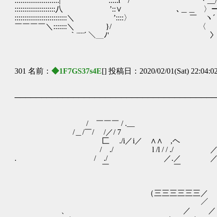
:::::::::::::::::::::::| ':::::i / ｀丶__/ i:::::
:::::::::::::::::::::八 ’::∨ ､＿＿ 〉ー 〉:::::::
:::::::::::::::::::::::::::＼ ’::::〉 ￣ ヽ´ {:::::::::
￣￣￣￣＼:::::::＼ }/ 〈 〈:::::::::::::::::::::
｀¨¨¨´ ＼＿ﾉ' 〉 〉:::::::::::::::::::
301 名前：
◆1F7GS37s4E
[] 投稿日：2020/02/01(Sat) 22:04:0
──────────────────────────────────────
／￣
／ 
/ ￣￣￣ / .__ 
/＿/￣/ /／/ 7 | 
匚 ./i／i／ ∧∧
/ ./ l /l / / ./
. / ./ ／.／ ／
￣ ￣ | /
ヽ / i .
／ ,. ゝ
（三三三三三三／ , ｲ!j[
／ ／ ￣ 
、 ／ ／ 