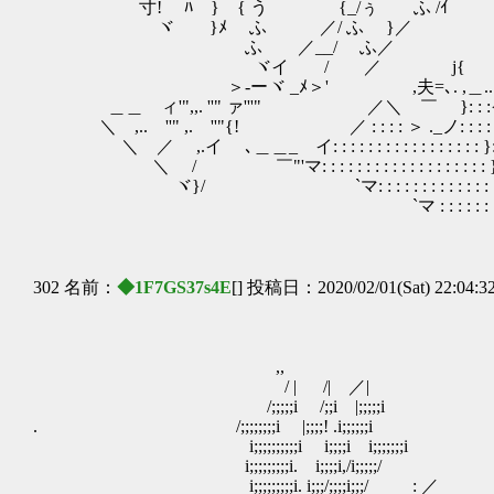
寸! ﾊ } { う {_/ぅ ふ /ｲ 
ヾ }ﾒ ふ ／/ ふ 
ふ ／__/ ふ／ 
ヾイ / ／ j{ メ 
＞-ーヾ _ﾒ＞' ,夫=､. ,＿
＿＿ ィ'",,. ''" ァ'''" ／＼ ￣ }: : :{,ｨ
＼ ,.. ''" ,. ''"{! ／ : : : : ＞ ._ノ: : : : {: 
＼ ／ ,.イ ゝ､＿＿_ イ: : : : : : : : : : : : : : : : : }: : : : : : 
＼ / ￣"'マ: : : : : : : : : : : : : : : : : : : } : : : : : : 
ヾ}/ `マ: : : : : : : : : : : : : : : : | : : : : : : 
`マ : : : : : : : : : : : : /: : : : : : : : :
302 名前：
◆1F7GS37s4E
[] 投稿日：2020/02/01(Sat) 22:04:3
,, 
/ | /| ／| _
/;;;;;i /;;i |;;;;;
. /;;;;;;;;i |;;;;! .i;
i;;;;;;;;;;i i;;;;i i;;
i;;;;;;;;;i. i;;;;i,/i;;;;;/ ,
i;;;;;;;;;i. i;;;/;;;;i;;;/ : ／ .,i