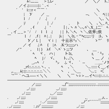
ﾑﾆ二二￣ ＞:|,レ ／ ＼／ ﾄ､::／:::::::::::::::
／イ.|::::::::::|::｀.＜ ｀ ＼/| lﾄ､;;:::::::
´ ' i::::r＜￣￣｀ ＼ ヽ. | 
| У ／ ＿ ‐-､ ＼ ﾍ| |
l / / .| / ＼､ ＼ ヾ | ’ 
|/ / ｜ ./ 、 ト ＼ ､＼_ ﾊ_ ﾊ,､| ' ﾍ l
. ／ , ｲ .| ' ｜| ､ヽ ﾊ ＼-､ﾊ＼X_｣二´ ﾍヽ |
, イ＿_＞ ' / / l l .| |｜ ﾄ､＼ﾍ、ヽ＼,佐斧;;
￣ l / ,ｲ | ﾊ | . | |λ | ＼ﾐt､ｰ '"ﾍc
У ／ l.｜ ヾｉ | 十云示㍉＼｀ ゝ'"´ ﾘ
／ イ .| ﾊ { |∧ .Kつ;;;;;;ハ l
／" , l | } λｲ ＼ﾍ` ゝ;;;ツ ､ __ 
ﾍ ヾ , ハ | トﾐt､ r, ´ ㍉ /|ﾍ 
ﾍ j / ヾ､ ﾄ､､|＼ ヽ __ ノ /:::
_,-‐ﾍ / ㌧ .|､ヾ､ ｀ ‐- ＿__'ノｸ:::|:
_rｲ::.::.::.::.ヽ、､ ﾍ ､＼ ＼､::::::く__
,､_＿ﾑ|::|::.::.::.::.::.::.＼＼ ヽ , ＼__ ＼､:; ＜ ＞イ
`"￣｀へユ-‐‐--＜＼＼ ＼ ＼￣ヽ○＞....イﾍ:::::|::.::.::.
──────────────────────────────────────
／;;;;;: .,,广;;;;;:;:;:;:;:;:;:;:;:;:;:;:..;:;:;:;:;:;:;
,./ ;;;;: .,./ ;;;;;: ;
,./ ;;;;: ,_／;;;;;: ;
. ,./ ;;;;: _./ ;;;;;; ,、 ＿,r､.. . _-
,./ ;;;;; : .／;;;;;;;;;;: ,,ﾉ'ﾞ"ﾞﾞﾞﾞﾞ´;;;;;;;;
. ,./ ;;;;;;;: : ,rﾉﾞ;;;;;;;;;;;: ,./ 