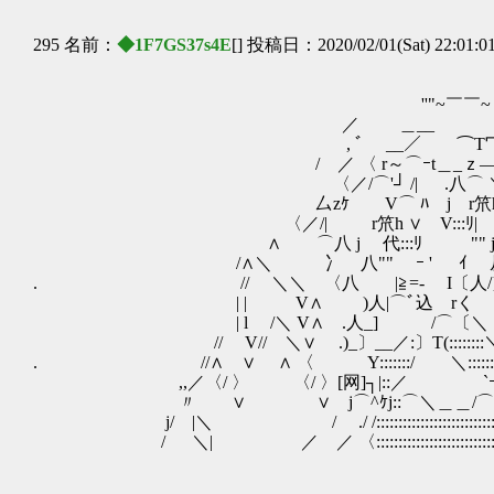
295 名前：
◆1F7GS37s4E
[] 投稿日：2020/02/01(Sat) 22:01:0
''"~￣￣~｀`丶、 
／ ＿__ У///|
, ﾞ __／ ⌒T冖￢く////
/ ／ 〈 r～⌒ｰt＿_ｚ―┐(/
〈／/⌒'┘ /| .八⌒ 
厶zｹ V⌒ ﾊ j r笊h ∨ 
〈／/| r笊h ∨ V:::ﾘ| |
∧ ⌒八 j 代:::ﾘ "" j从j 
/∧＼ 冫 八"" ｰ ' ｲ 从厂〔
. // ＼＼ 〈八 |≧=- I〔人/}∧八 
| | V∧ )人|⌒ﾞ込 rく ∨}
| l /＼ V∧ .人_] /⌒〔＼
// V// ＼∨ .)_〕__／:〕T(::::::::＼)
. //∧ ∨ ∧ 〈 Y:::::::/ ＼:::::::
,,／〈/ 〉 〈/ 〉[网]┐|::／ `ｰ┐r
〃 ∨ ∨ j⌒^ｹj::⌒＼＿＿/⌒厂
j/ |＼ / ./ /::::::::::::::::::::
/ ＼| ／ ／ 〈::::::::::::::::::::::