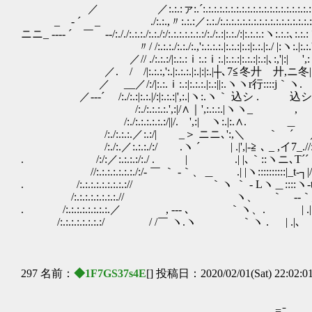
／ ／:.:.:ァ:.´:.:.:.:.:.:.:.:.:.:.:.:.:.:.:.:.:.:.
_ ‐ ´ _ ./:.:.,〃:.:.:／:.:./:.:.:.:.:.:.:.:.:.:.:.:.:.:.:.:.:
ニニ_ --‐‐ ´ ￣ ‐‐/:././:.:.:./:.:./:/:.:.:.:.:.:.:/:./:.:|:.:./:|:.:
〃/ /:.:.:./:.:./:.,':.:.:.:.|:.:.:|:.:|:.:.|:.
／// ./:.:.:/|:.:.:ｉ:.:ｉ:.|:.:.:|:.:.:|:.:|､:,'|:| ',:ヽヽ
／. / /|:.:.:,':.|:.:.:.|:.|:|:.|┼､7≦冬廾 廾,ニ冬|:
／ __／/:/|:.:.ｉ:.:|:.:.:.|:.:||:.ヽヽr行::::j｀ヽ. ´{:
／-‐‐´ /:./:.:|:.:.|/:|:.:.:|',:.|ヽ:.ヽ｀ 込シ . 込シ,´
/:./:.:.:.:.',:|/∧｜',:.:.:.|ヽヽ_ 
/:./:.:.:.:.:.:/||/. ',:| ヽ:.|:.∧. ＿ u .∧:.
/:./:.:.:.／:.:/| _＞ ニニ､':,＼ ｀ ´ ／|:.
/:./:.／:.:.:./:/ .ヽ ´ | .|',|-≧ ､ _ ,イ7_.//:./
. /:/:／:.:.:.:/:./ . | .| |､｀::ヽニ､T´´ｌ､
//:.:.:.:.:.:.:./:/‐ ￣ ｀ ‐｀、＿ .| |ヽ::::::::::
. /:.:.:.:.:.:.:.:.:// ｀ヽ ｀ ‐ Lヽ＿::::ヽ-tヒ::
/:.:.:.:.:.:.:.:.// ヽ、 ｀ ‐-｀_ヽ､､ヽ
. /:.:.:.:.:.:.:.:.／ , --- ､ ｀ヽ、. | .| 
/:.:.:.:.:.:.:.:/ / /￣ ヽ.ヽ ｀ヽ . | .|､ ヽヽ
297 名前：
◆1F7GS37s4E
[] 投稿日：2020/02/01(Sat) 22:02:0
-=ﾆ ￣ ﾆ=