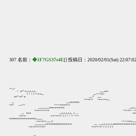
│ 
│ 
│ 
│ 
│ 
│ 
└──
307 名前：
◆1F7GS37s4E
[] 投稿日：2020/02/01(Sat) 22:07:0
.._.
｀"ﾞ";':':';':.,.,_ _...:;;:''"
'"ﾞ''ﾞ" .,.,;:;゛:;:,.,.,_ ,,,
.,;: _... .....,,,,,;:;'''"'''" ....,
,.,;:;:;:;:;'''"""""" ..,.,;:':';',,,..;:.;:;
.,;:,.'"" ,.,..,.;:';';':':':.':.:. ""'''''''::::;:
"''''''""""""''"'";:;:;,.,＿,. .....,,,,__...,,;:;'
.,,.,;:;:;:;;:'""''''''''''''''"""" .,:;:.