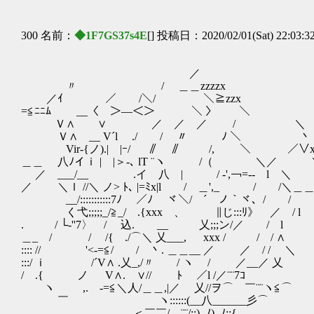
300 名前：
◆1F7GS37s4E
[] 投稿日：2020/02/01(Sat) 22:03:3
／ 
〃 / ＿＿zzzzx 
／ｲ ／￣￣/＼/ ￣＼≧zzx 
=≦ﾆﾆﾑ __〈 ＞―＜＞ ￣￣￣＼
Ｖ∧ ∨ ／ ／ ／ / ＼ 
Ｖ∧ __ V´l ./ / 〃 ﾉ ＼ 丶 
Vir‐{ノ).| |ｰ/ ∥ ∥ /, ＼ ／∨x__／////
＿＿ 八ﾉイｉ | |＞‐､ lT ¨ヽ /（ ＼／ ＼///////
／ ___/__ .イ 八 | / ‐',￢=‐- l ＼ ∨
／ ＼ｌ //＼ ノ> ﾄ､ |=ﾐx|l / ＿',_ / /＼＿＿|
__/:::::::::::7ﾉ ／ﾉ ヾ＼/ ´ ノ｀ヾ、/
く弋;;;;;_/≧_/ .{xxx 、 ∥じ:::ﾘ》 ／ / l
. / └‐''7〉 / 込. __ 乂;;;ン/／ / l |_
＿_ / / /{ ./⌒＼ 乂___, xxx / / / 
:::: // '<-=≦/ / 丶. ＿＿__ ／ ／ 
:::/ ｉ /´V∧ .乂_,/〃 / ヽ / ／_
/ .{ ノ V∧. ∨// ﾄ ／l /／¨¨7ｺ ノ/
ヽ ,. -=≦＼人/＿＿,|／ 乂//ヲ⌒ ￣¨¨ヽ≦⌒ _, 
￣ ヽ::::::(__八______彡⌒ }＿＿＿,
＜￣￣/ ¨¨/::)_ﾉ)_ﾉ::{ }┐:::ｨ≦:::::::