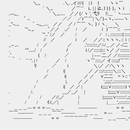
＼,, .＼. ,イ////{ | l l ヽヽ￣ ／/
｀＼,, ／￣¨¨ i､ | | ≧､l }} }､ヽｉ ／///
..‐-,,_ ｀＼,,..... ／／{/ ヽ ', 弋ﾘ !/__｀ヽ――
. ﾞ ‐. ／／ ／r￣￣| ＼/´}--ヽ､――ヽ /／
_''‐､,, ﾞ ‐-,,_.... ／／ ／ / ￣￣ ヽ､ } / ヽ、
. ゛''‐､,, ﾞ／／ .／ / ／ ｉ }￣￣::ゝ―┐rヽ
. ゛''..ﾞ/／ ／ / / / ､::::::::::{:::::::/‐
// ／ ｉ ／ ／／::ヽヽヽ､::ｉ::::/‐7／x 
_‐- ,.. / ／ ／ ,':::::::::／/‐/＿／ ／-/二 
. "''...../ / ﾉ i /／::::::|:::ヽ／ ／::::::
.ﾞ_ { / ／ | -― 二.／ ／/:::::::::
｀゛¨ ''. | / ／ / ヽ￣:::::／ イ::::;;!
ﾘ ／ ｉ ＼:／ ／/＼ヽヽ ヽヽ、..､ ｌ lj| ヾ
/ i| ／ ／:::/::::::::＼:::＼ ヽ ヽﾞ|! |ﾊ...._,ｨ
／ i| ／ ／ ∨二二ゞ=ヽ::ヽ ＼ﾞ| i! ! ≪＿,ｨzrf'
/ |. ／ ／ ',;;;;;',:::::::::::::::',::::ヽ. , ｨ
/ i| ／ ／ | i;;;;;∨::::::::::::iヽ:::ヽ..ﾞ
. /. __／_／ | |;;;;;;∨::::::::::!;;ヽ
/ / ／//,／ | |;;;;;;;;∨::::
. / / ｲ//,／| | |＿＿',::::::
＿＿＿―＝＝＝―＿＿＿ ―――― ＝＝ ￣￣￣ ――＿―
￣￣―‐―― ＿＿＿￣￣――― ＿＿＿ ＝― ￣￣＿＿＿
―――― ＝＝ ￣￣￣￣￣ ―― ＿＿――_━￣￣ ―
,rf
‘'