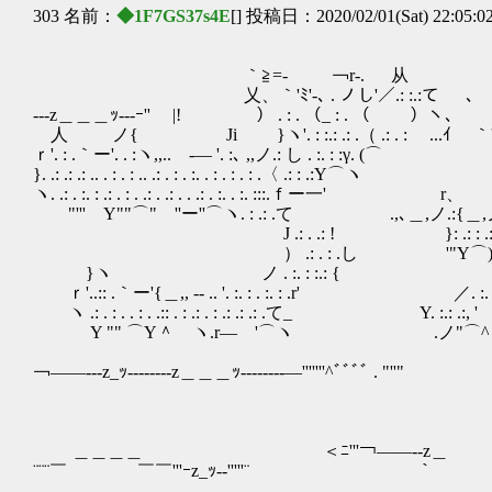
303 名前：
◆1F7GS37s4E
[] 投稿日：2020/02/01(Sat) 22:05:0
｀≧=- ￢r-. 从
乂、｀'ﾐ'-､ . ノし'／.: :.:て 
---z＿＿＿ｯ---ｰ'' |! ） . : . （_ : . （ ）ヽ
人 ノ{ Ji }ヽ'. : :.: .: .（ .: . : ゞ...ｲ ｀
ｒ'. : .｀ー'. . :ヽ,,.. -― '. :､ ,,ノ.: し
}. .: .: .: .. . : . : .. .: . : . :. . : . : . : .〈 
ヽ. .: . :. : .: . : . .: . .: . . .: . :. . :. ::
"''' Y""⌒" ''ー''⌒ヽ. : .: .て .,､＿,ノ.:{＿,ノ 
J .: . .: ! }: .: : .: : : .:. :
） .: . : .し '"Y⌒)ノ"''⌒!. 
}ヽ ノ . :. : :.: {
ｒ'..:: .｀ー'{＿,, -‐ .. '. :. : .
ヽ .: . : . . : . .:: . : .: . : .: .: .
Y "" ⌒Y＾ ヽ.r― '⌒ヽ .ノ
＜.. : . : ノﾞ＿ｯ--
￢――---z_ｯ--------z＿＿＿ｯ-------
仁¨¨゛ ._;;彡
仁二＿＿
て￣￣¨¨¨￢―二ニﾆ＝
＿＿＿＿ ＜ﾆ'''￢――--z＿ ｀''-､, ＿r
¨¨¨￣ ￣￣'''ｰz_ｯ-‐'''''¨￣￣ ｀￣￣￣
/ 