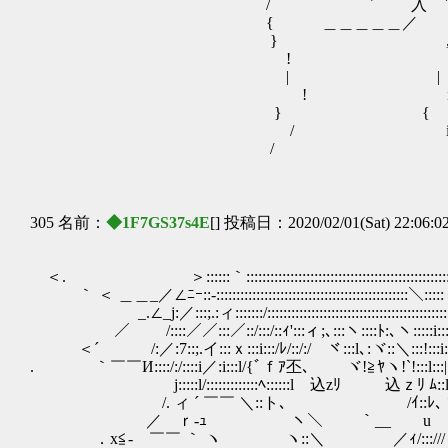
/ ￣￣￣￣´ 入 ` ´
{ ＿＿＿＿＿／ / （ 言葉
} ,.＿__
! .
| |
! 
} { ｻﾞｻ
/ i
/ 
305 名前：
◆1F7GS37s4E
[] 投稿日：2020/02/01(Sat) 22:06:0
＜. ＞::::::｀::::::::::::::::::::::::::::::::::::::::
｀ ＜ ＿＿_／∠ﾆｰ::-:::::::::::::::::::::::::::::::::::::::::::::::
_.∠_j:／:::;.:ィ:::::::/::::::::::::::::::::::::::::::::::::::::::::::
／ /::::／／:::／::/:::/::ｨ':::ィ;､:::ヽ::::ﾄ:､ヽ:::::
＜´ /:／:7::;.イ:::ｘ:::i:::/ﾚ/::/:/ ヾ:::l､:ヾ::＼:::!:::i
. ｀￣￣И::::/:/::::i／:i:::l/{ﾞｆｱ丕､ ヾ!≧ﾔヽ!`!:::l:::|
j:::::l/:::::::::::::ﾍ::::::lゝ込zﾘ 込ｚﾘ 
/. ィ ´ ￣￣ ＼::ト､ /ｲ::ﾚ､ヾ! ! 
／ ｒ‐ｭ ヽ＼ ｀__ u .ｲ/:::/〉〉
．x≦‐ ￣￣ ｀ ヽ ヽ::＼ ／ｨ/::://