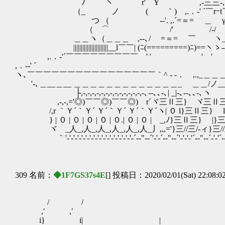
ﾉ ヽ r'⌒Y ,-三三-,､二二ヽ
（_ ノ ( ｀) ,.．‐' ´￣rｰt￣ﾍ￣
つ （ ゝ-‐'. ,.´=＝= ＿ γ ,r⌒ヽ ,‐‐
（ ⌒ /' /-/ | | f'´｀
＿＿ヽ（＿＿＿ ,--､/ =＝= ￣ ヽ_ヽ___,ﾉゞ
|||||||||||||||||||||||__l￣￣| (ﾆ(=========)ﾆ)==ヽゝ
,.．‐'´￣￣￣￣￣￣￣￣￣ ' ' ' ' ''￣ヽrｭ ,
,．-‐' ´ (（○） ￣
ヽ､￣￣￣￣￣￣￣￣￣￣￣￣￣￣￣￣｀^ ‐ -． ,.,_＿＿＿＿＿
'‐､＿__＿__ ＿＿＿＿＿＿＿＿＿＿＿＿＿_ ＿＿/ノ__ _
├,-,-,-,-,-,-,-,-,-,-,-,-,-,-､--､､-､| _|-､--､､-､
,-,-,='◎)￣￣◎)￣￣◎) r´ヾ三Ⅱ三} ヾ三
/,r ｀Ｙ´｀Ｙ´ Ｙ´｀Ｙ´ Ｙ´｀Ｙ´ヽ| ０ l}三Ⅱ三} 
} | ０ | ０ | ０ | ０ | ０.| ０ | ０ |ゝ_,ﾉ}三Ⅱ三
ヾゝ_人_,人_,人_,人_,人_,人_丿,,,='}三//三/-ィ}三//三/_ﾉ
｀'‐'‐'‐'‐'‐'‐'‐'‐'‐'‐'‐'‐'‐'‐'-'‐'‐´‐‐"--´'‐'‐´‐‐"--´'‐'‐'‐'´‐‐"--´‐'‐'´‐
309 名前：
◆1F7GS37s4E
[] 投稿日：2020/02/01(Sat) 22:08:0
/ / ヽ
,′ ,′
i} i| | |