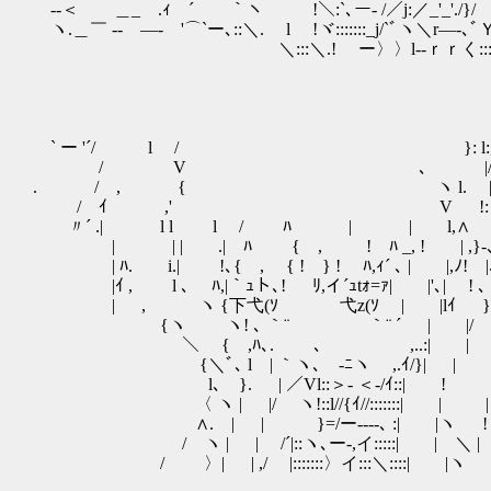
--＜ ＿_ .ｨ ´￣￣｀ヽ !＼:`､ー‐ /／j:／_'_'./}/ 
ヽ.＿￣ -- ―‐ '⌒`ー､::＼. l !ヾ:::::::_j/`ﾞヽ＼r―‐､
＼:::＼.! ー〉〉l--ｒｒく:::::::＼
` ー '´/ l / }: l:,- ､―､― 
/ V ､ |/: }///
. / , { ヽ l. |/: l､//
/ ｲ ,' V !: ｲ: ＼//
〃´ .| l l l / ﾊ | | l,∧ ｀ヽ
| | | .| ﾊ { , ! ﾊ _, ! | ,}-
| ﾊ. i.| !､{ , { ! } ! ﾊ,ｨ´ ､ | 
|ｲ , l ､ ﾊ,|｀ｭト､! ﾘ,イ´ｭtｫ=ｧ| |'
| , ヽ {下弋(ｿ 弋z(ｿ | |lｲ }
{ヽ ヽ! ､ ｀¨ ｀¨ ´ | |/ 
＼ { ,ﾊ､. ､ ,..:| |
{＼ﾞ､ l | ｀ヽ､ -ﾆヽ ,.ｲ/}
l､ }. | ／Vl::＞- ＜-/ｲ::|
〈 ヽ | |/ ヽ!::l//{ｲ//:::
∧. | | }=/ー----､ :| 
/ ヽ | | /´|::ヽ､ー‐,イ:::::|
/ 〉| | ,/ |:::::::〉イ:::＼:::