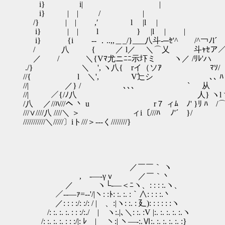
i} i| | | 
i} | | / | 
/} | | ,′ l |l
i} | | l } |l | | ｌ _,,
i} {i ‐- ．..,,＿_/}___八斗-─ｾ'^ /^￢ﾉl´ /
/ 八 { ／ l／ ＼⌒乂 斗ｬｾア／
／ / ＼{Vﾏ尤ニﾆﾆ示圷ミ ヽ／ /ﾘﾚ'ハ
./} ＼ ', ヽ八{ rイ（ソｱ 
//{ l ＼', V辷シ ､､ ﾊ 
//| ／} / ､､､ ` 从
//| ／{/ﾉ八ゝ 人} ヽ
/八 ／//ﾊ///ヘ 丶 u r７ ィﾑ ﾉ' }ﾘ ﾊ /
///∨////八 ////＼ ＞ ィi〔///ﾊ ﾉ'´ }/
///////////＼/////〕iト///＞---く////////}
／￣￣｀ ヽ
, -―‐γｖ ／￣｀丶
／ ヽ└‐―＜ﾆヽ、: : : :.ヽ、
／-‐―ｧ=-‐'/|ヽ: :ﾄ: :. :. :｀∧: : : :.丶
／: : : :/: :/: / | 、:|ヽ: :. : 廴): : : : : :ヽ
/: :. :. :. : : :/:./ | ヽ:.|､＼: :. :V |:. :. :. :. :.ヽ
/: :. :. :. : : :/|: ﾚ | ヽ:| ヽ―-:.Ⅵ:. :. :. :. :. :}