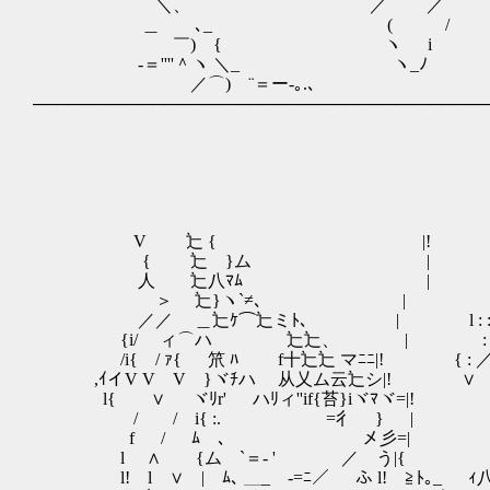
＼、 ／ ／ （
＿ ゞ､_ ( /
￣) { ヽ i 
-＝''''＾ヽ ＼_ ヽ_ﾉ
／⌒) ¨＝ー-｡.､
──────────────────────────────────────
V 辷 { |! i| : : 
{ 辷 }ム | l: : : : | 
人 辷八ﾏﾑ | : : : : :l ／
＞ 辷}ヽ`≠､ | | : : : ﾘ／ 
／／ ＿辷ｹ⌒辷ミﾄ､ | l : : : / : :
{i/ ィ⌒ハ 辷辷、 | : : : : { :
/i{ / ｧ{ 笊 ﾊ f十辷辷 マﾆﾆ
,ｲイV V V }ヾﾁハ 从乂ム云辷シ
l{ ∨ ヾﾘr' ハﾘィ''if{苔}iヾﾏヾ=|
/ / i{ :. ゞ=彳 
f / ﾑ ､ メ彡=| 
l ∧ {ム `＝- ' ／ う
l! l ∨ | ﾑ､ ＿_ -=ﾆ／ ふ 