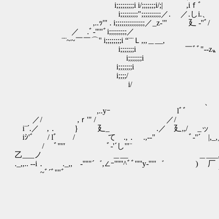
i;;;;;;;;;i i/;;;;;;;i/;| ,iｆ
i;;;;;;;;;";;;;;;;;;;／. ／.し
,..ｯ'" . i;;;;;;;;;;;;;;;／_z-'" 廴 
／ .ﾞ‐'''"ﾞi;;;;;;
¨¨~~￣￣⌒'' i;;;;;;;;i “¨¨
i;;;;;;;i ￣ﾞﾞ"--z〟___
i;;;;;;;i ⌒￣゛ ￣ﾞ＝z
i;;;;;;;i ｀＼ 
i;;;;/ ‘圦/ 
i/ ,,./ l,r'.廴_
ノて .／│ ´ /,./ ,し
、 │ ./ / ! / ,;;;
,..yｰ lﾞﾞ |./ ＜_ て /ﾚ'. /;;;
／/ ,ｒ'" / ／/ 〉 廴__／. /;;;;;;
i¨´.／ ,． ｝ 廴_ .／ 廴,,/ _ッ ／ ´ i;;;
iｼ'゛ / lﾞ / て .,． .,-‐" ﾞ‐''´ |,_,／´ l;
/ ﾞ'''″ ﾞ‐'´し'"¨ ＿__z---‐'''ﾞl;;;;
乙___ノ ＿__ ＿___,,,､ .＿._,,.z-‐'"
._,,.. --i． ._,, -''''"´゛,∠ｰ''''''^ﾞﾞ'''''y
~ﾞ´ﾞ''"゛ ｀⌒
';
l