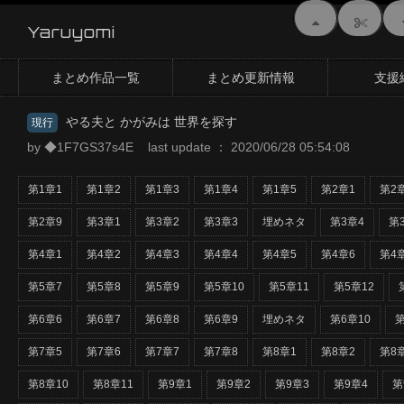
Yaruyomi
まとめ作品一覧
まとめ更新情報
支援
やる夫と かがみは 世界を探す
現行
by ◆1F7GS37s4E last update ： 2020/06/28 05:54:08
第1章1
第1章2
第1章3
第1章4
第1章5
第2章1
第2
第2章9
第3章1
第3章2
第3章3
埋めネタ
第3章4
第
第4章1
第4章2
第4章3
第4章4
第4章5
第4章6
第4
第5章7
第5章8
第5章9
第5章10
第5章11
第5章12
第6章6
第6章7
第6章8
第6章9
埋めネタ
第6章10
第
第7章5
第7章6
第7章7
第7章8
第8章1
第8章2
第8
第8章10
第8章11
第9章1
第9章2
第9章3
第9章4
第