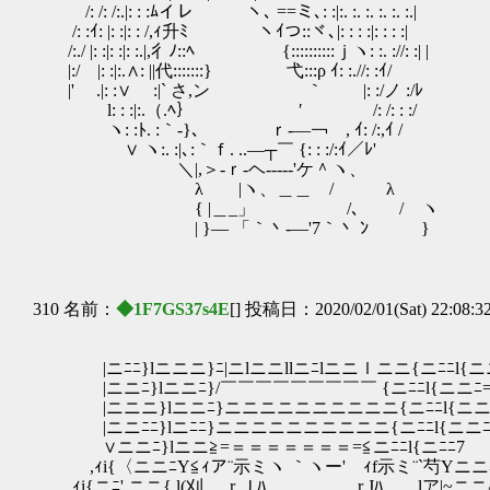
/: /: /:.|: : :ﾑイレ ヽ､ ==ミ､: :|:. :. :. :. :. :.|
/: :ｲ: |: :|: : /,ｨ升ﾐ ヽｲつ::ヾ､|: : : :
/:./ |: :|: :|: :.|,彳ﾉ::ﾍ {::::::::::ｊヽ: :. ://: :| |
|:/ |: :|:.∧: ||代:::::::} 弋:::ρ ｲ: :.//: :ｲ/
|' .|: :∨ ゝ:|` さ,ン ｀ |: :/ノ 
l: : :|:.（.ﾍ｝ ′ /: /: : :/
ヽ: :ﾄ. :｀‐}､ ｒ-―￢ , ｲ: /:,
∨ ヽ:. :|､:｀ｆ. ..―┬￣ {: : :/:ｲ／ﾚ'
＼|,＞‐ｒ‐ヘ----‐'ケ＾ヽ、
λ |ヽ、＿＿ / λ
{ |＿_」 /､ / ヽ
| }― 「｀丶-―'7｀丶 ﾝ }
310 名前：
◆1F7GS37s4E
[] 投稿日：2020/02/01(Sat) 22:08:3
|ニﾆﾆ}lニニニ}ﾆ|ニlニニllニﾆlニニｌニニ{ニﾆﾆl{ニ
|ニニﾆ}lニニﾆ}/￣￣￣￣￣￣￣￣￣ {ニﾆﾆl{ニニﾆ=
|ニニニ}lニニﾆ}ニニニニニニニニニニ{ニﾆﾆl{ニニ
|ニニﾆﾆ}lニﾆﾆ}ニニニニニニニニニニ{ニﾆﾆl{ニニﾆ
∨ニニﾆ}lニニ≧=＝＝＝＝＝＝＝=≦ニﾆﾆl{ニﾆﾆ7
,ｨi{〈ニニﾆY≦ｨア¨示ミヽ ｀ヽー' ｨf示ミ¨`芍Yニニ
,ｨi{ニﾆ',ニニ{ l(刈 r Ｊﾊ r Jﾊ lア|~ニニ/ﾆ