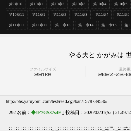
第9章10
第10章1
第10章2
第10章3
第10章4
第10章5
第10章11
第11章1
第11章2
第11章3
第11章4
第11章5
第11章11
第11章12
第11章13
第11章14
第11章15
第1
やる夫と かがみは 世
ファイルサイズ
最終更
381
2020-03-08
KB
http://bbs.yaruyomi.com/test/read.cgi/ban/1578739536/
292 名前：
◆1F7GS37s4E
[] 投稿日：2020/02/01(Sat) 21:49:1
: : : : : : : : : : : : : : : : : ; ;_:_; : : : : : : : : : : : : : : : : : :._:.;