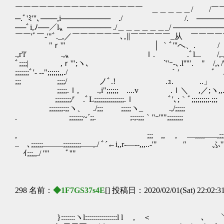
/ /
￣￣￣￣￣￣￣￣￣￣￣￣￣￣￣￣ ＿＿＿＿＿/ /￣
─.ﾞ'ﾐ'''､───,i───────── ./ /. ───
──ﾞi,ﾉ──／l〟──────── ./＿＿＿＿＿＿_/ ──────
￣￣'ﾞ￣-'"ﾞ._,／￣￣￣￣￣￣､,∥￣￣￣￣￣_从 
"ｒ'" │ ｀ﾞ'''へ、
.,r'l′ .,〟 ｌ. .ﾞl... 
ﾞ;;;;| ,ｒ'";ヽ､ `''ｰ-､.l''''
;;;;;;;ﾞ'- -‐";;;;;;,,.
;;; ;;;;/ ノﾞ.! .ｭ. ..」 .
;;;;;.ｌ, .,i";;;;;;ゝ....v .ｌ＼ ,／;ヽ
;;;;;;;;/′ .ﾞL;;;;;;;;;;;;;;;.ｌ ﾞ'､;｀ﾞ;;;;
;;;;;;;:;;ヽ、 ./;;; ;;;;;ヽ_ .,/;;;;;
. ;;;;;;;~´;;. ;:;:;;;｀''ｰ
;;;;;
, ;;; ,, , ....,,,,,......,;;;_,,..vv.._,;;;;;;;;;;_,
.. ､;;;;;;..........;;;;;;;;;......,./ ﾞ´←
ｲ;;;,,./ ''"￣￣ﾞ''"
298 名前：
◆1F7GS37s4E
[] 投稿日：2020/02/01(Sat) 22:02:3
}:::::::ヽl::::::::::::::::l l , ＜ ､ ＼|;::::::::::::