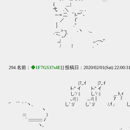
{ ＿| l＿,'" |
弋 .＼ ...． {_,lﾞ..
─＝二 ﾞl-''''ﾞ‐ ｀
／ lﾞ .{
│ ." .｀' 
__＞┐ .ヽ
｀''ｰ ,
,,| ,,-￢‐″ .,.
/ ! .゛ ￣゛ ..
294 名前：
◆1F7GS37s4E
[] 投稿日：2020/02/01(Sat) 22:00:3
|7,.ｲ |7,.ｲ
ﾄ-'' イ ﾄ-'' イ
し'/ :| し'/ :| ＿ﾄ
､//| | .､//|｜ ７ 「 ﾄイ ,ﾍ
'´ ⌒｀`ヽ、 し' :|/ し' :|/ /
ヽ ノ｀...
::: ） ｒ‐‐‐
｀:::::::::::: ﾉ -‐''''''´ ヽ
ヽ, ／ ｀`-､. く.