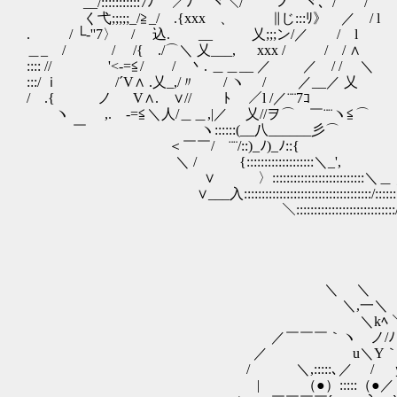
__/:::::::::::7ﾉ ／ﾉ ヾ＼/ ´ ノ｀ヾ、/
く弋;;;;;_/≧_/ .{xxx 、 ∥じ:::ﾘ》 ／ / l
. / └‐''7〉 / 込. __ 乂;;;ン/／ / l |_
＿_ / / /{ ./⌒＼ 乂___, xxx / / / 
:::: // '<-=≦/ / 丶. ＿＿__ ／ ／ 
:::/ ｉ /´V∧ .乂_,/〃 / ヽ / ／_
/ .{ ノ V∧. ∨// ﾄ ／l /／¨¨7ｺ ノ/
ヽ ,. -=≦＼人/＿＿,|／ 乂//ヲ⌒ ￣¨¨ヽ≦⌒ _, 
￣ ヽ::::::(__八______彡⌒ }＿＿＿,
＜￣￣/ ¨¨/::)_ﾉ)_ﾉ::{ }┐:::ｨ≦:::::::
＼ / {:::::::::::::::::::＼_', / /¨ｰ-=､::::::
∨ 〉::::::::::::::::::::::::::＼＿ ／／ 丶
∨___入::::::::::::::::::::::::::::::::::::/:::::::::
＼::::::::::::::::::::::::::::/:::::::::::::|::
＼ ＼
＼,一＼ .
＼kﾍ ＼|、
／￣￣￣｀ヽ ノ/ﾉ （
／ u＼Y｀ｰ
/ ＼,:::::､／ / ｙ夂,-、
| （●）:::::（●／ / ｀