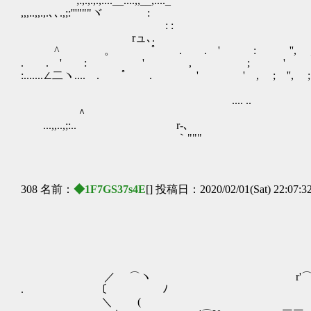
;:,.,.,.,....__....,,__,...
,,,..,,.,.､､.,;:'''"""ヾ : '""""''''
: :
rュ､. . . ..。.
^ 。 ﾟ . . ' : '', ; ' 
. . ' : ' , ; 
:.......∠二ヽ.... . ﾟ . ' ' , ; ''
＿
.... .. ／ヽ
＾ / ..:::'l ::.: .
...,,..,;:.. r‐､ '"'"''"'
｀"""
308 名前：
◆1F7GS37s4E
[] 投稿日：2020/02/01(Sat) 22:07:3
） 
／ ⌒ヽ r'⌒Y （
. 〔 ﾉ ( 
＼ ( ゝ-‐' 