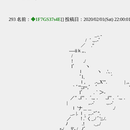
293 名前：
◆1F7GS37s4E
[] 投稿日：2020/02/01(Sat) 22:00:0
_.. - ,.
/゛ .,..
／ .″ ｬ――z.
----iiｋ,,、 
/ lｰ ''''"￣￣
! ./ ∠,,､ -z ,
lﾞ ヽ ､ '"´,､ィ /
ｌ ヽ .'､. ､ '" 
ﾞl、 ´ゝ ､-' ,､ '´ 
ｌ, .‐,,X'". | ,､ '´ / 
｀ﾞ''';;r=,ﾞ￣゛ '´ / ／l/ .,／
lﾞ .｀＞‐ /／ l＿,'"
／″ .,i'" .゛.,,． .,i'" .゛.,,． .
| ,..-′ .,..-′ ｌ
ｌ 'ナ＿＿ ./ 〈/!
_,. |. ｌ、,..-"
／ ! .ﾞく_./ ﾞ';;./. lﾆ ﾆ
ﾉ .! ._,./ 〈/!_
r-/ .ﾘ'-./ . ﾉ゛