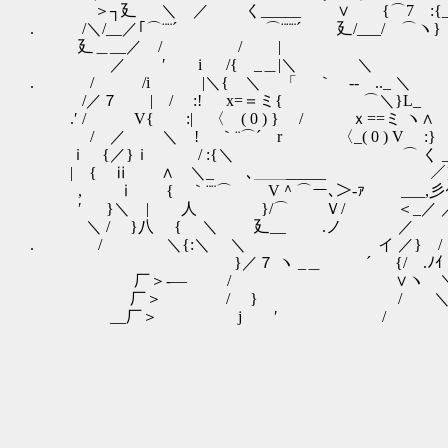
＞┐廴 ＼ ／ く_____ ∨ {⌒7 :{___ V 
. /＼/__／｢⌒¨¨´ ⌒¨¨¨´ 廴/___/ ⌒ヽ} 
廴＿__／ / / | く/ ∧⌒＼/:. 
／ ′ i /{ _＿|＼ ＼ し' ∧/⌒‘，
. / /i |＼{ ＼ 「 ｀ ‐- .._ ＼ :/ 
/／７ | / :! x=＝ミ{ ⌒＼}L_ / 〉:.
.′ / V{ :| 〈 ( 0 ) } / ｘ==ミ ヽ
/ ／ ＼ ! ｀¨⌒´ r 〈_( 0 )
ｉ {／}ｉ / :{＼ ⌒ く 
| { ⅱ ∧ ＼_ ､＿＿_____
, ⅰ { ｀¨¨⌒ V＾⌒ー､＞‐ｧ ___
′ }＼ | 人 }/⌒ Ｖ/ ＜_
＼ / }八 { ＼ 廴__ .ノ ／ 
. / ＼{:＼ ＼ イ ／} / {
}／７ ヽ _＿ ´ {/ .ﾉｲ /
厂＞-― / ∨ヽ ＼′/ ″
厂＞ / } / ＼ 
__厂＞ j ′ / 