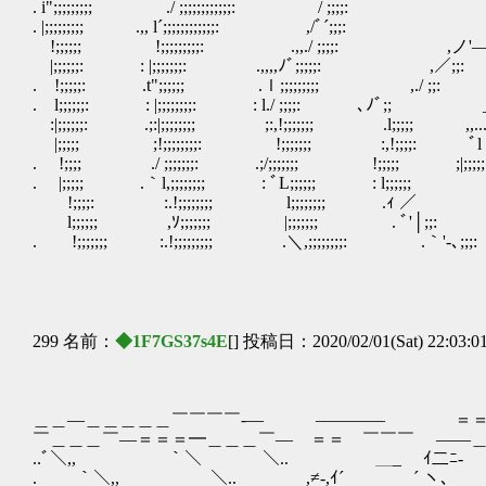
. i";;;;;;;;; ./ ;;;;;;;;;;;;: / ;
. |;;;;;;;;; .,, l´;;;;;;;;;;;;: ,
!;;;;;; !;;;;;;;;;: .,,./ ;;;;: ,ノ'―ｰ''''''
|;;;;;;: : |;;;;;;;: .,,,,ﾉﾞ;;;;;:
. !;;;;;: .t";;;;;; .ｌ;;;;;;;;; ,./
. l;;;;;;: : |;;;;;;;;: : l./ ;;;;: ､ﾉﾞ;; _v-
:|;;;;;;: .;:|;;;;;;;; ;:,!;;;;;;; .l;;;;; ,,....
|;;;;; ;!;;;;;;;;: !;;;;;;; :,!;;;;: ﾞl丶;: .;:;
. !;;;; ./ ;;;;;;;: .;/;;;;;;; !;;;;; ;|;;
. |;;;;; .｀l,;;;;;;;; : ﾞL;;;;;; : l;;;;;; ｌ､;;;;:
!;;;;: :.!;;;;;;;; l;;;;;;;; .ｨ ／ ﾞ'!.....
l;;;;;; ,ｿ;;;;;;; |;;;;;;; . ﾞ'│;;: 
. !;;;;;;; :.!;;;;;;;;; .＼,;;;;;;;;: .｀
<
299 名前：
◆1F7GS37s4E
[] 投稿日：2020/02/01(Sat) 22:03:0
＿＿―＿＿＿＿＿￣￣￣￣‐― ―――― ＝＝ ￣
￣＿＿＿￣―＝＝＝━＿＿＿￣― ＝＝ ￣￣￣ ――＿――＿ . / _z
..ﾞ＼,, ｀＼ ＼.. ＿_ ｲ二ﾆ‐ Y ｿ
. ｀＼,, ＼.. ,≠‐,ｲ´ ´ ヽ、 ﾉ ´