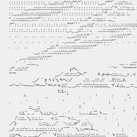
: : : : : : : : : : : : : : :_ :,.,.;::.:.;:'':':';:''":"´: :: : : : : :_,..:''""`..:.
: : : : : : :_,.,.,;::;::.:::.:::;;:;:;:;:;':':':'"´: : : : : : : : : : : :..,;,:.:ﾞ'"
: :_,.,.,;::;::.:::.:::;;:;:;:;:;':':':'"´: : : : : : : : : : : : :..,;,:.:ﾞ'"..:.:'.
"..:.:::;:;:::;';':::':'"´ : . : : . : : . : : . : : . : :...:.:'"..:.:;;:;.:. ..,._' ....:
:'''´: : . : : : . : : . : : . : : . : : . : : .''""ﾞﾞ´_,.,.::;;;' : : .: : . :..:.:.:..::.::::::;;:
. : : . : : . : : . : : . : : . : : . : : . : :_.:_ _;::': . : :. ....::.:::;;;:';':'':'"´: : ｀_,
. . . . . . . . . . . . . .__,.,:::;':;';'"｀ .. . ..:.:.:;:;;':':'"´ . _.,..:''
. . . . . . . . ._..,...;'"´...:.:.:::.:::;;:;:';':':':'"´. . . 
. . . . . _,;::."'..:.:.:::.:::;;:;:;:;';::':':'"´ ｀´ . .
._,. :.':"...:.:::;:;';':':::':'"´ ,, ,
_.....:;;:;:;::';::':':'"´ .,_.,::;:':''"ﾞ"ﾞﾞ'..
｀ ´ ...:.,.._ .., . . .,;:;':"...:::::.;:;:';'
::'".,:::;:':;'' ┌へ、 ｀ﾞ"´ ´""''''""´ 
"´'" _,／.::/.:::::;＞‐''ﾞ￣￣ﾊ .r─r--::;:-.:.､_:: ,＜´_,::":/
_／｀yヽ√＼ﾍヘ:／ ..:::. ...::/ ,::' ..ｿ;:::;..i:. . ::...`
─'ｰ─´ｰ─----‐'ー-─'´ー-=＝;;:;'＿_,:::".::;';';:;';;;;;;;;;;;_ヾ.∠;;,,＿:::＿_＼:"
rュ､. . . ..。.
^ 。 ﾟ . . ' : '', ; ' 
. . ' : ' , ; 
::;__;; ^ . :. 
:;∠´... ..￣＼;,;,;::._; . ' :.......∠二ヽ.... .
/´.::;:..＼::.:､:... ＜::.´￣`ヽ::..＿ . ' : . ;
／〉 ::.:ﾆ;;.. ,／￣＼:::..ﾊ''´ .::::＼. ; . ' . ... 
,ノ.::.:::':::.:.:..;;.;;:;::.:./.::､:／´￣｀＼:-:ー:┴- ､ . ; . ;
:.:;:べ､＿＿_,,／￣｀ヾ;:::.:..:;.:...::.:::;:.::/.:::.::......｀ヽ::::::::.