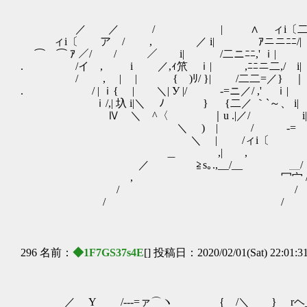
／ ／ / | ∧ ィi〔
ィi〔 ア / , ／ i| ｱニニﾆﾆ/|
⌒￣⌒ ｱ ／/ / ／ i| /二ニﾆ
. /イ , i ／,ｨ笊 ｉ| ,ﾆﾆ
/ , | | { )ﾘ/ }| /二
. / | ｉ{ | ＼| У |/ ‐=ニ／
ｉ/,| 圦 i|＼ ﾉ } {二／ 
Ⅳ ＼ ^〈 ｜u .|／
＼ ) | / ‐
＼ | /ィi〔 i
＿ ゝ,| ,
／ ≧s｡.,__/_
, 冖宀 
/ /
/ /
296 名前：
◆1F7GS37s4E
[] 投稿日：2020/02/01(Sat) 22:01:3
／ Y /--‐=ァ⌒ヽ ｛ /＼ } rヘ___＼__