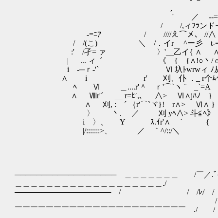
,
' ／ -‐= ＝=－ミ 
/ /,ィﾌﾗンドール 、 ヽ }:::
-=ﾆｱ / ////え⌒メ、 //∧ ∨::::/
/ /(こ) ＼ /．イr ^ー彡ゝt‐=∨ }:::
:' /孑= ァ 〉'__乙イ{ ∧ ∧ !:.| ゝ
| _... ィ_´ 《 { {∧!○丶/ oi l !
i -─ｒ-'` ゝ Ⅵ 圦ﾄwrwィ
∧ i r' 刈、仆 ．
ﾍ Ⅵ ＿....r'＾ ｒ'⌒`ヽ ¨ゝ
∧ Ⅷr'´ __ r=ﾋ′,、
∧ 刈, : ´ ｛r'⌒`ヾ}! r∧> Ⅵ∧ 
〉 丶. ／ 刈 yﾍ∧> 斗≦ﾍ》 ノ::,ｨ
i 〉、 Υ ｽ.ｲr'∧ ´ { `v'´::, イ i
|/:::::::>、 ／ ｀^/::/＼ ゞ ,:Ⅳ´i:;:|;
─────────────────── ＿＿＿＿＿＿＿ /￣／.ﾞ
＿＿＿＿＿＿＿＿＿＿＿＿＿＿＿＿＿＿＿./ /
────────────────── / / /ﾚ/ /￣／ 
/＿＿＿＿＿ / 
￣￣￣￣￣￣￣￣￣￣￣￣￣￣￣￣￣￣￣￣￣￣ ./ 