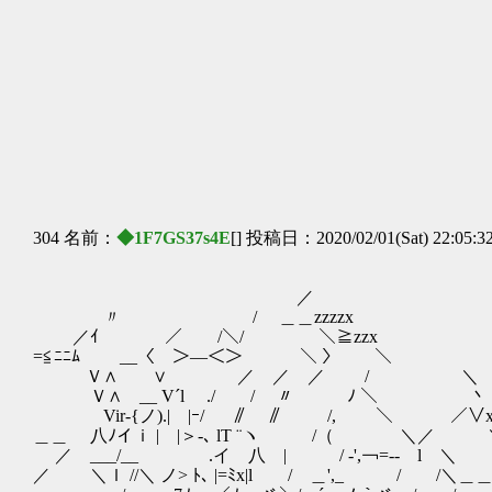
/ /i
,,-‐< /
(, ＿＿
/
/
/
／
（__
304 名前：
◆1F7GS37s4E
[] 投稿日：2020/02/01(Sat) 22:05:3
／ 
〃 / ＿＿zzzzx 
／ｲ ／￣￣/＼/ ￣＼≧zzx 
=≦ﾆﾆﾑ __〈 ＞―＜＞ ￣￣￣＼ 〉￣￣＼
Ｖ∧ ∨ ／ ／ ／ / ＼ 
Ｖ∧ __ V´l ./ / 〃 ﾉ ＼ 丶 
Vir‐{ノ).| |ｰ/ ∥ ∥ /, ＼ ／∨x__／////
＿＿ 八ﾉイｉ | |＞‐､ lT ¨ヽ /（ ＼／ ＼//
／ ___/__ .イ 八 | / ‐',￢=‐- l ＼ ∨
／ ＼ｌ //＼ ノ> ﾄ､ |=ﾐx|l / ＿',_ / /＼＿＿|