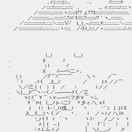
,ィ|:::::::|:::.､ - ､ //::::::::ﾊ
／:::::!::::::::,:::::::ゝ､ ,.. ィ:/::::::::/:::::ヽ
／:::::::::::,:::::::::ヽ:::::::l77 ュ77/l:::::/::::::::/:::::::::::::..
／::::::::::::::,-､:::::::::',7//// T////,7::::::::/7｀ヽ､:::::::::..
／::::::::::::::::/:.:.:.:＼::::::∨/´ {_}_--,/:::::::,ｲ:.:.:.:.:.:.:.＼-,:::::
／:::::::::::::::::::/:.:.:.:.:.:.:.:ヽ:::::. ／//l l_/::::／＞:.:.:.:.:.:.:.:.:/:./:
（_） （__）
. |l //
. |ｌ //
|l. //--─=ﾆ二＞､
（ ） ／|｢￣//￣￣￣ ＼ヽ ／￣
「ｌ ,.ｨく _|l__// ／ }∧ ／／￣
＼／/三 {（ ） } ／ / i ／／
. ＼l___ﾚ'⌒ヽｰ‐く／----───‐ｧく／三
. ∨{ i'⌒Ｙ⌒ヽ∨----─=ﾆフ彡Ｖ⌒ヽﾆ､
. Ｙ⌒iﾍ{ ｛__ﾉ |r‐ ﾆ二ﾌ ヾ彡ィ /＼ ∨
{ ｌ| ﾄ- -'_ﾉｨ伐__ﾉ ヽ '＾i } .}ﾐミ
人__ﾘ,__{ヽくノ´￣ 丶、 ｉ ／ヽﾉノ /＼ﾐﾊ
〈_rｔﾗ i ｀ヽ ヽ l / ノ_／ヽ ヽ
∧│ { -､} ｉ ｆ´ | | }
/ ∧Ｌ厶ィノ │ ＼l＿_,ノ ,ﾊ