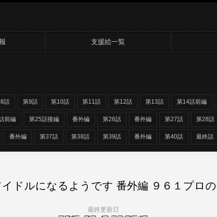
報
支援絵一覧
8話
第9話
第10話
第11話
第12話
第13話
第14話前編
5話前編
第25話後編
番外編
第26話
番外編
第27話
第28話
番外編
第37話
第38話
第39話
番外編
第40話
最終話
イドルになるようです 番外編 ９６１プロ
最終更新日