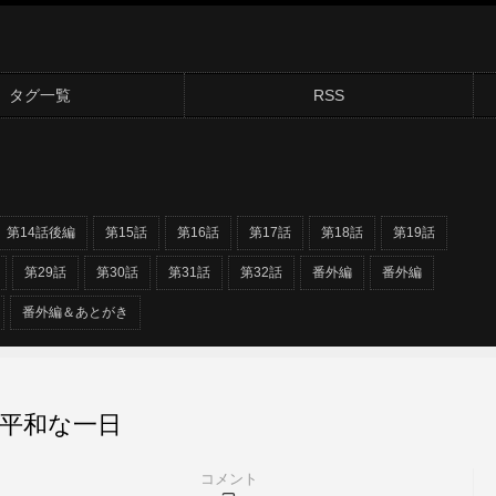
タグ一覧
RSS
第14話後編
第15話
第16話
第17話
第18話
第19話
第29話
第30話
第31話
第32話
番外編
番外編
番外編＆あとがき
の平和な一日
コメント