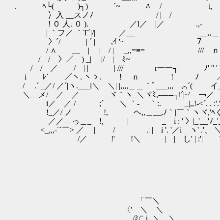
. ﾍ└( )┐) ´~ ﾊ / i,
冫入 __スノﾉ / | / i,
! ０ 人. ０ ). ／l／ |／ .,- 
| ｀フ／ ｀T´|/| ／__ __,,＿ j'
〉´/ | ´ | ,ｲ '~ ７￣￣ 
/ ∧ __ | | / | _,,=≡= /// 
/ / 〉／ ) _| |/ | ﾐ~ | |
/ / ／ / | | | /// r一一┐ ﾉ'
i ﾚ´ ／ヽ. ヽゝ. ! ｎ !
/ .´ _／/ ／´|ヽ.___i＼ ＼| |,,,,＿＿｀ﾞ___
＼__メ/ ／ ／ _ヾ｀ヽ_＼ヾﾐ,-―--┐i´|~
i／ ／ / ;´ ＼ ｀-ゝ ｀:. _|,,!-<´. 
!_／/ ノ !, ヘ,,＿__,ﾉ｀|￣｀ヽヾ,'ﾍく.'. '.ヾ. ＼ .
／／―っ＿_ !, | _ i : ' 〉|_'__'ﾉ_'_'_
<_,,,-¨´￣> ／ | / .| | i '. '／i ヽ'
/／ !' !＼ | | し' | :'| ＼'.'
「￣＼
〈' ＼ ＼
/ﾐ/¨ｉ ＼ ＼＿