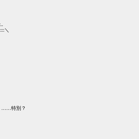
..
:::::＼
ﾐ ……特別？