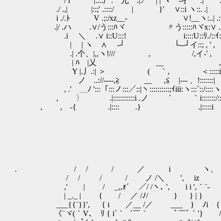
/ i |::::厂:｀允 .|./ | | ヽ -孑 ' .| .| |
./ .,| |::;' .::::/ | }' ∨::i ヽ::. .| :
i ./.ﾄ V .;:/xz__- ∨!__ヽ:..| .:
.|/ .ハ .∨/う:::ﾊヾ 〃う:::::ﾊヾx:∨ .::::/ ﾊ
.i ＼ .∨ i::U:::! i::::U::ﾘ./::
| | ヽ ∧ ゝ-┘ └‐‐┘イ::; , '
.| .个、|,,ヽ!/// , /,イ-' ,
| ﾊ |乂 __ ,イ-.'::
Y |.丿.:| ＞ ( ｀, ＜:::::i:::::::
ノ ..://‐‐‐‐,≧ __ ,≦ |--‐ 、!:::::::|
, .' ＿ﾉ ':::「:::ノ:::／::|ヽ::::::::::;ｲiii:ヽ:::`::/::::ヽ:
, 〉 .|:::::::::::i .ノ ｀ ゝ｀i:::::::/::::::::
, , -{ .|:::: .} .|:::::i .:::
. / / / ／ i ヽ、
/ / / / ノ /＼ ', iz
,' | / _,,ｫ´ ／/ /ヽ､ ', i i ',｀¨-
| _._ | { / ／ /ﾉ/ } } | }
___{{¨}}', { i ／__ /／ __
《¨ヾ(｀V､ ﾘ { i´｀゛￣｀ ﾞ￣ﾞ｀'} /ﾞﾞ