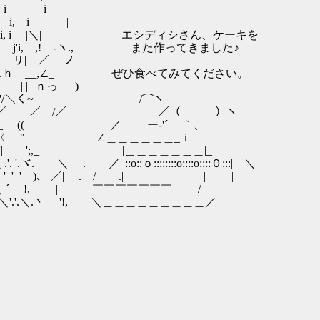
 i i
 i |
i, i |＼| エシディシさん、ケーキを
i, ,!―-ヽ., また作ってきました♪
リ| ／ ノ
ｎ.ｈ __,∠_ ぜひ食べてみてください。
| |ｎっ )
 '' ' '/＼く~ /⌒ヽ
 ﾉ ／ ／ /／ ／（ ）ヽ
,,, ,-,´( イ_ (( ／ ー‐'´ ｀、
'ゝ￢／ 〈 " ∠＿＿＿＿＿＿_ｉ
. :'.'| ';,_ |＿＿＿＿＿＿＿|_
 ／ |::o::ｏ::::::::o::::o::::０:::| ＼
'_'__)、 ／| . / .|￣￣￣￣￣￣￣| |
 .'、 ＼ ´ !, | ￣￣￣￣￣￣￣ /
.＼.丶 '!, ＼＿＿＿＿＿＿＿＿＿／