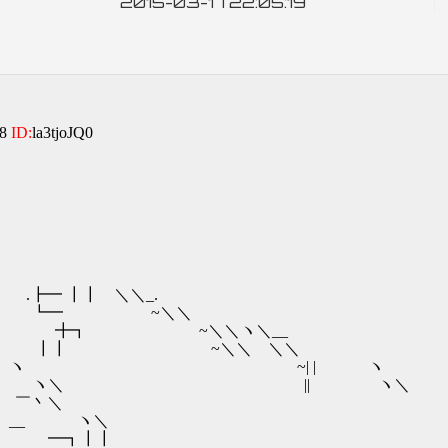
2015-03-17 22:05:19
08
ID:
la3tjoJQ0
┃ ＼＼_.
━ ~＼＼
┓ ~＼＼ヽ＼__
┃ ~＼＼ ＼＼
 ~| | ヽ
 || ヽ＼
、 ￣丶＼
i;;l __ ヽ＼
;| ━┓┃┃