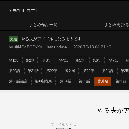
Yaruyomi
まとめ作品一覧
まとめ更新情
やる夫がアイドルになるようです
完結
by ◆i4GgBGDxYs last update ： 2020/10/18 04:21:40
第1話
第2話
第3話
第4話
第5話
第6話
第7話
第
第20話
第21話
第22話
番外編
第23話
第24話
第2
第33話前編
第33話後編
第34話
第35話
番外編
第36話
やる夫がア
ファイルサイズ