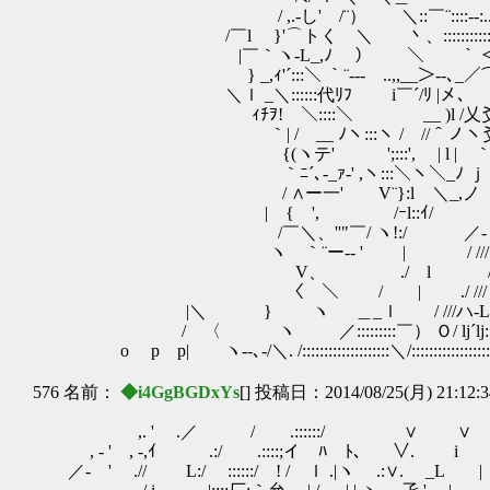
/ ,.-し' /¨） ＼::￣¨::::
/￣l }'⌒トく ＼ 丶、:::::::::
|￣｀ヽ-L_,ﾉ ） ＼ ｀ ＜:__
} _,ｨ'´:::＼ ｀¨‐-- ..,,__＞--､_／
＼ｌ _＼::::::代ﾘﾌ i￣´/ﾘ 
ｨﾁｦ! ＼::::＼ __ )l /乂爻乂
｀| / __ ﾉヽ:::ヽ / //＾ノヽ爻爻爻
{(ヽテ' ';:::', | l | ｀} |爻爻乂テ‐' __
｀ﾆ´､-_ｧ‐' ,ヽ:::＼ヽ＼_ﾉ ｊ ＼￣~´ /o) }::::
/ ∧ー一' V¨}:l ＼_,ノ ＼.＿ _| / !:::
| { ', /ｰl::ｲ/ __ ヽ / }
/￣＼、''"￣/ ヽ!:/ ／- ） / ﾚ'
ヽ ｀¨ー-- ' | / /// 
V、 ./ l / ///
〈 ＼ / | ./ /// /7ｧ 
|＼ } ヽ ＿_ｌ / ///ハ‐Lﾚヽ!
/ 〈 ヽ ／:::::::::￣） Ｏ/ lj´lj:::::::::
o p p| ヽ--､‐/＼. /::::::::::::::::::::＼/:::::::::::::::::::
576 名前：
◆i4GgBGDxYs
[] 投稿日：2014/08/25(月) 21:12:
,. ' .／ / .::::::/ ∨ ∨ ヽ
, - ' , -,ｲ .:/ .::::;イ ﾊ ﾄ、 ∨. i 
／- ' .// L:/ ::::::/ ! / ｌ .|ヽ .:∨. _L | 