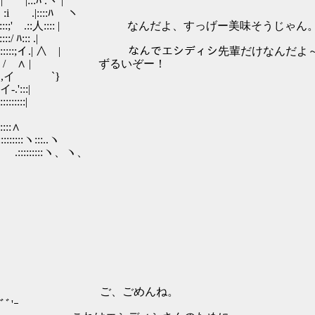
:::ﾊ .ヽ |
i .|::::ﾊ ヽ
:::;' .::人:::: | なんだよ、すっげー美味そうじゃん
::: .|
ｲ::::::;イ.| ∧ | なんでエシディシ先輩だけなんだよ
 , / ∧ | ずるいぞー！
 ,イ `}
:|
::|
:::∧
::ヽ:::..ヽ
::::::ヽ、ヽ、
_ } ﾉi { ご、ごめんね。
'ｰ