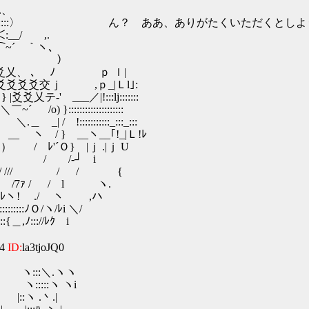
‐-:..、
:::::〉 ん？ ああ、ありがたくいただくとしよ
/ ,.
⌒~´ ｀ヽ、
|メ、 ）
、 ､ ﾉ ｐ ｌ|
爻交ｊ ,ｐ_|Ｌl｣:
_／|!:::lj:::::::
::::::::::::::::
::::::::_:::_:::
 __ヽ__｢!_|Ｌ!ﾚ
´Ｏ} |ｊ .|ｊ U
/ /‐┘ i
 / / {
/ / l ヽ.
 ./ ヽ ,ハ
:ﾉＯ/ヽ/ﾚi ＼/
:{＿,ﾉ::://ﾚｸ i
34
ID:
la3tjoJQ0
:::＼.ヽヽ
ヽ:::::ヽ ヽi
|::ヽ .丶.|