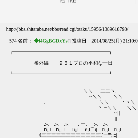
157
KB
http://jbbs.shitaraba.net/bbs/read.cgi/otaku/15956/1389618798/
574 名前：
◆i4GgBGDxYs
[] 投稿日：2014/08/25(月) 21:10:
┏━━━━━━━━━━━━━━━━━━━┓
番外編 ９６１プロの平和な一日
┗━━━━━━━━━━━━━━━━━━━┛
＼＼_＿二二ヽ. .┣━ ┃
~＼＼ ＼＼ ┗
. ＼＼_ ~ヽ＼ ╋
丶 ~＼＼ ＼＼ ┃
~| | ヽ
|| ヽ＼
,;-、 ,;-、 ,;-、 , ー､ ;-、 ,;-
l'i;;l l'i;;ｌ l'i;;l i!;l⌒i| l'i;;l l'
/l三三三三三三三三三三三三l`ー'";:;