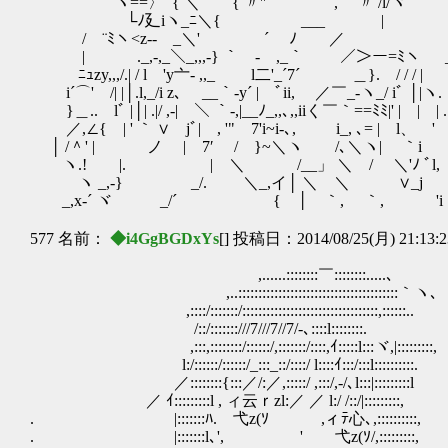
ヽ==〉ﾟ{ ＼ { 〃'' , 〃 /l/
└ﾉ廴iヽ_ﾆ＼{ ___ | 
/￣¨ﾐヽ<z--ゝ_＼' ´ ﾉ ／
| ._,-,_＼_,,,-} ｀ ‐ ,_｀ ／＞ー=ﾐヽ __.
ﾆｭzy,,,/.| / l 'y亠- ,,_ l二'_´7´ ＿}. / / / |
i´⌒' /| |│.l,_/i z､ __｀-y´ | ﾞii, ／￣_-ヽ_/ iﾞ │|ヽ.
}＿.. lﾞ |│| .|/ ,-| ＼ ｀-,|__ﾉ_,,､,,iiく￣｀==ﾐﾐ|' | | | .
／,∠{ | ' ｀ ∨ jﾞ| , '"￣7'i~i-､, ￣i_, ､= | l、 
│ /＾' | ノ | 7′ / }~＼ヽ /､＼ヽ| ｀i
ヽ.! |. | ＼ /__」 ＼ / ＼'ﾉ ﾞl
ヽ _,-} _/. ＼_,イ│ ＼ ＼ ∨_j
_,x-´ ヾ _/´ { │ ｀, ｀, 'i 
577 名前：
◆i4GgBGDxYs
[] 投稿日：2014/08/25(月) 21:13:
,......::::::::￣::::::::.....､
,..::::::::::::::::::::::::::::::::::::::::｀ヽ､
,::::/:::::::/::::::::::::::::::::::::::::::::::,::::::..
/::/:::::::///7///7//7/-､::::l::::::::.
,:::,::::::::/::::::/,:::::::/::::,ｲ:::::l:::ヾ,|:::::::::,
l:/::::::/::::::/_:::_::/::::/ l::::ｲ:::/:::l::::::::::.
／::::::::{:::／/:／,:::::/ ,:::/,-/､l:::|:::
／ ｲ:::::::::l , ィ云ｒzl:／ ／ l:/ /::/|:::::::::,
. |:::::::ﾊ. 弋z(ｿ ,ィﾃ心､,::::::::::,
. |:::::::l､', ' 弋z(ｿ/,:::::::::,