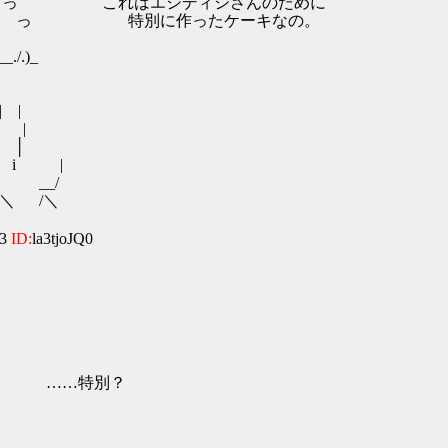
ヾ っ これはエシディシさんのために
っ 特別に作ったケーキなの。
/.)_
| |
' |
 │
, i |
 __/
＼ /＼
23
ID:
la3tjoJQ0
::::::l ……特別？