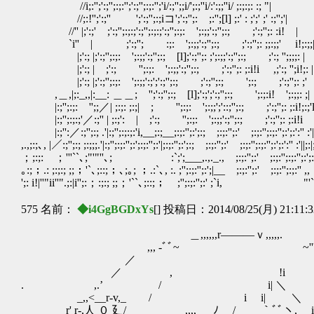
//i;:'';':;'';:;:'';':;'';:;:'';'i/:;'';;i/';:;''i/:':;;''i/ 
//;:!'';':;'' ';':;'';:;iコ';':;'';: ;:'';
//'' |;':;' ;':;'';:;:;':;'';:;:;':;'';:;: ';:;
`i'' | ;':;''; :;: ';:;;':;'';:; ;':;'';:
|;':; |;':;'';:;: ';:;;':;'';:; [l];':;'';: ;';:;;':;'';:; ;':; '';;;;:
|;':; | ;':; '';:;: ';:;;':;'';:; ;':;'';: ;:i!i ,;':
|;':; |;':;'';:;: ';:;;':;';':;'';:; ;':;'';:; ';:; ;':;'
,＿,|;:_,,|:__: ＿＿; '';':;'';:; [l];':;';':;'';:; ';:;:i! ';:;;: ;
|:;'';:;: '';;／| ;:;: ;:;| ; '';:;: ';:;;';'::;'';:; ;':;''
|:;'';:;:;'／:;'' | ;:;': | ;':; '';:;: ';:;;':;'';:; ;':;''
|:;'':／:;'';:; .'|:;'';:;:;:'i,__;:;__;:;:'';:';:; ;:;:'';:' ;:;:'';:;:'';:';:':'' :'| _
,.,;:;､, |／:;'';:; ;:;;;.'|:;'';:;:'';:';:;:'';:'|;:;:'';:';:; ;:;:'';:' ;:;:'';:;:'';
；;:;: ；'''``､;"'"''､; :`;';___,.,._., ;:;:'';:' ;:;:'';:;:'';:'
｡:;；.: ;:;:; ;;；'`､;::;；､;｡; ；.:`､, :. ;'';:;:'';:';|__ ;:;
';: i!|''"ii''".;:|i'';:；:;:; ;;；'``､;::;； ;'';:
575 名前：
◆i4GgBGDxYs
[] 投稿日：2014/08/25(月) 21:11:
＿,,,,,,r―――ｖ,,,,,.
,,, -ﾞﾞ~ ￣~'''
／ 
／ , !i
. ,.’ / i| 
_,,<__r-v,_ / i i|
r' r-,人 ０ 廴/ __,,,, ﾉ / ￣｀ﾞﾞヽ,