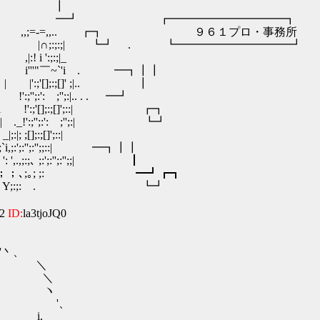
;:;:;: :; "| ┃
[l] ;:' : ;';' ;' :;'';'| ━┛ ┏━━━━━━━━━━┓
;':;'';:; ;':;'';: :i! | ,,;=‐=,,.. ┏┓ ９６１プロ・事務所
 ;;:;;' i!;:;;| |∩;:;:;| ┗┛ . ┗━━━━━━━━━━┛
 | ,|:! i ':;:;|_
; '';i!;: | i'''"￣~`'i . ━┓┃┃
';: ;' | |':;'[];:;[]' ;|.. ┃
| !':;'';:': ;'';:|.. . . ━┛
;: ;:i!;:;'l !':;'[];:;[]';::| ┏┓
;: ;:i!i | ._!':;'';:': ;'';:| ┗┛
|;:|; ;[];:;[]';::|
:';:':'' :'||;:|;`i,;:';:'';:'';;::| ━┓┃┃
;: ': ',.,;:;､ ;:';:'';:'';;| ┃
:'';:' ;:;:'';:;:'' ,,；；､;｡; ;: ━┛┏┓
;:'';:' ;`i, "'` Y;:;: . ┗┛
32
ID:
la3tjoJQ0
丶、
＼
 ＼
＼ ヽ
 ＼ '、
 i i,