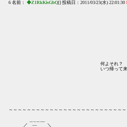
6 名前：
◆Z1RkKisGbQ
[] 投稿日：2011/03/23(水) 22:01:30
_.､-' ,
,:ｰ ､'´ 
/ ｀ヽ､/
／ | 〉 
/ .ト ハ l
. / i | lﾆ'＾
| | | ｜ | l | 
| | | ｜ | | ｣
| ､´l￣j.ﾆト ´ ﾍ
何よそれ？ ヽ!､ |ヽゝf
いつ帰って来るの？ .ー＼|
| ', ' |
| ヽ - ,.
|｜ ｀ト,､._
､ﾄ. ﾊ.| l／ 
ハ | ∨ /／
rｲ/ ヽ| / /'
. ／ | }′ .l,
～～～～～～～～～～～～～～～～～～～～～～～～～～
＿_＿__
／ ― ＼