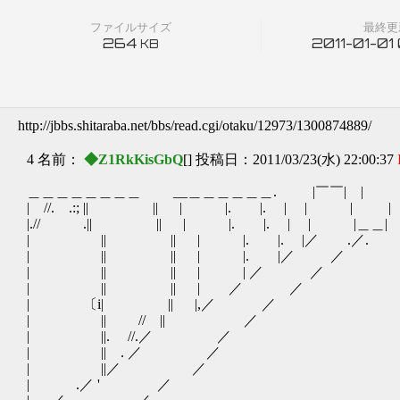
ファイルサイズ
最終更
264
2011-01-01
KB
http://jbbs.shitaraba.net/bbs/read.cgi/otaku/12973/1300874889/
4 名前：
◆Z1RkKisGbQ
[] 投稿日：2011/03/23(水) 22:00:37
＿＿＿＿＿＿＿＿ __＿＿＿＿＿＿. |￣￣| |
| //. .:; || || | |. |. | | | | |.
|.// .|| || | |. |. | | |＿＿
| || || | |. |. |／ .／
| || || | |. |／ ／ ＼. 
| || || | | ／ ／ .
| || || | ／ ／ ＼
| 〔i| || |,／ ／
| || // || 
| ||. //.／ 
| || . 
| ||／ ／
| .／ ' ／