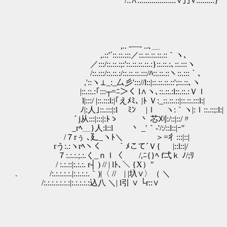
/::∧:::::::::::::::::::∨｣｣V:::::::::}
,.. -―- ..､＿
,.::'´::.::.:::／::.::.::.::.::｀ヽ､
／:::/::.::.:;:'::.::.::.::.:}::.::.:､::.:::ヽ
/::.:::/::.::.:/::.::.::.:::/ﾊ::.::.::ヽ::.:::｀、
,'::ヽ⊥_:_厶彡'::://l::|::.::.::.::';::.::､ヽ
|::.::.:｢:::┬=ﾆ＞く l∧ヽ､::.::.:l::.::.:Ｖｌ
l|:::/ |::.:::l:|｢えﾒﾐ､ |ﾄ Ｖ:_::.::.::|::.::.:::l:|
ﾉ|:人｣::.:::|:l ゞﾐﾝ |ｌ ヽ:｀ヽ|:ｌ::.::;:l:|
´ j从:::|:::|:ﾄゝ 丶 芯刈:/::|::/
_rﾍ＿}人:l::l 丶 _′｀‐'/:/::l::|ｰ'
/７rぅ ､廴_ヽﾄ＼ ＞=彳:::|::|
rう:.:ヽrﾍヽく ｀ﾒこて´Ｖ{ |::l::|/
７:.:.:.;.:.く_ｎｌ〈 /,ﾆ{}ﾍ f弌ｋ ﾉ/;ﾘ
/ :.:.::|:.:.:. r┤ ) // | lﾄ､＼ {X）″
. /:.:.:.:.:.|:.:.:.:.｀)|〈 // | |圦∨〉（ ＼
/:.:.:.:.:.:.:|:.:.:.:.:込八 ＼| l引 ∨ └r::∨