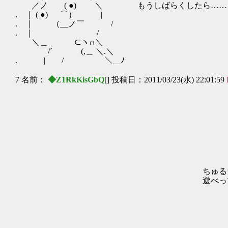
／ノ ( ●) ＼ もうしばらくしたら……
. ｜ ( ●) ⌒） |
. ｜ （__ノ￣ /
. ｜ /
＼＿ ⊂ヽ∩＼
/´ (,＿ ＼.＼
. | / ＼＿ﾉ
7 名前：
◆Z1RkKisGbQ
[] 投稿日：2011/03/23(水) 22:01:59
,、-:―:
,.:＜: : :/:
//: :ﾑ: :l: : 
／:´ : : i:ﾑ:l: { :
/: : : :i: : :iヾ:i!:
,': : : : i: : :iｌ゛¨ 
,'/: : : :i : : iゞ
l|i: : :i: :i;:-:
ちゅるちゃんが、退屈だから .i.i: i :i
遊べってうるさいのよぉ i:{.i:l:
i| .|ヾ: : ﾑ、 
l:ヾﾑ:{ｘ个ｭ..._´ 
,l:.,ィ´ヾ j : : 
,}ﾚ′ / : : 人.
/ |i .ｙ :_ノ{|.