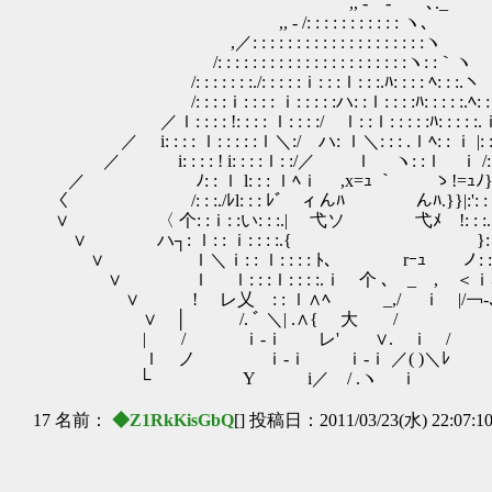
,, - - ､._
,, - /: : : : : : : : : : : ヽ､
,／: : : : : : : : : : : : : : : : : : : :ヽ
/: : : : : : : : : : : : : : : : : : : : : :ヽ: :｀ヽ
/: : : : : : :./: : : : :ｉ: : :ｌ: : :.ﾊ: : : : ﾍ: : :.ヽ
/: : : :ｉ: : : : ｉ: : : : :ハ: :ｌ: : : :ﾊ: : : : :.ﾍ: :
／ｌ: : : : !: : : : ｌ: : : :/ ｌ: :ｌ: : : : :ﾊ: : : : :.ｉ:
／ i: : : : ｌ: : : : :ｌ＼:/ ハ: ｌ＼: : : .ｌﾍ: : ｉ |:
／ i: : : : ! i: : : :ｌ: :/／ ゝｌ ヽ: :ｌ ｉ /: :
／ ゝﾉ: : ｌ l: : : ｌﾍｉ ,x=ｭ ｀ ゝ!=ｭﾉ}: ﾉ:
〈 /: : :./ﾚl: : : ﾚﾞ ィんﾊ んﾊ.}}
∨ 〈 个: :ｉ: :い: : :.| 弋ソ 弋ﾒ !
∨ ハ┐: ｌ: : ｉ: : : :.{ }: : :.ｌ
∨ ｌ＼ｉ: : ｌ: : : : ﾄ､ rｰｭ ノ: : :.
∨ ｌ ｌ: : :ｌ: : : :.ｉ 个 ､ _ , ＜ｉﾊ: 
∨ ! レ乂ゝ: : ｌ∧ﾍ _,/ ｉ |/￢-､
∨ │ /. ﾞ ＼| .∧{ 大 / ｉ
| ゝ/ ｉ‐ｉ レ' ∨. ｉ /
ｌ ノ ｉ‐ｉ ｉ‐ｉ ／( )＼ﾚ 
└ ゝ Y i／ / .ヽ ｉ 
17 名前：
◆Z1RkKisGbQ
[] 投稿日：2011/03/23(水) 22:07:1
＿＿／ ヽ
__/