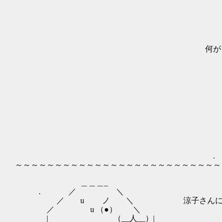
／:.:.:/:.:./:.:.:.ゞﾉム! !l:.:.
／:.:. /: |:.:/:.／ l:.|:!:.:乂
/:/:.:.:/:.:.:|/:./ イﾊ才
i:/i:.:./!:.:.:.|:./≠、 ｲ云冬イ
|ﾊ|:.:.!:|:.:.:.|:j ,ｨ;ミ 
何が？ ∨ |:.:.:.|ﾘｲ刈ｊ 厶斗
|:.:.:从}ゞソ !:.:
ヾj.:.:.:i ` j /.:
|:.i八 っ //:.:.:
|.:|:.:.:ヽr 、 イ:/:.
|:.|:.:.:.: | i /:.:/
ﾘハ:.:.:j j 、_＿ ノｲ/:.:
从:.:.,' !:.:.:./:.| ∠:
//:.:∨ ｜ /／! ／:.:.
//:.:У ‐┴┴ﾚｰ...、 ／:.
,ｲ:i:. / ヽ ノ /ｰ､::
,ｲ:ハ:/ 、￣〉／/:.:.
. / |_|_:/ ｀ヾ′:/:
～～～～～～～～～～～～～～～～～～～～～～～～～～
＿＿＿_
. ／ ＼
／ u ノ ＼ 涼子さんに言ったん
／ u （●） ＼
| （__人__）|