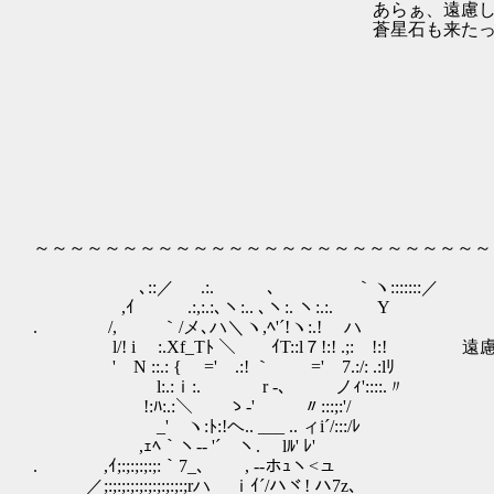
あらぁ、遠慮しないで、 | ﾍ_ﾊ
蒼星石も来たっていいのよぉ？ | （ i 
| /│ | ',;;
| | i! 
│ | ! |ヽ 
| | │ ! >
| | ヽ |-‐ri
. │ | | ヘ
| | | 
,r‐┴.| | ! !
/ ∨ ヾ| | | 
| ∨ | ! 
～～～～～～～～～～～～～～～～～～～～～～～～～～
､::／ .:. ､ ｀ヽ:::::::／
,ｲ .:,:.:､ヽ:.. ､ヽ:. ヽ:.:. Y
. /, ｀/メ､ハ＼ヽ,ﾍ'´!ヽ:.! ハ
l/! i :.Xf_Tﾄ ＼ ｲT::l７!:! .;: !:!
' N ::.: { ゞ=' .:! ｀ ゞ=' 7.:/: .:lﾘ
l:.:ｉ:.ゝ r -､ ノｨ'::::.〃
!:ﾊ:.:＼ ゝ-' 〃:::;:'/
_' ヽ:ﾄ:!ヘ.. ___ .. ィi´/:::/ﾚ
,ｪﾍ｀ヽ-‐ '´￣ヽ. lﾙ' ﾚ'
. ,ｲ;:;:;:;:;:｀7_､ , -‐ホｭヽ<ュ
／;:;:;:;:;:;:;:;:;:;rハ ｉｲ´/ハヾ! ハ7z､