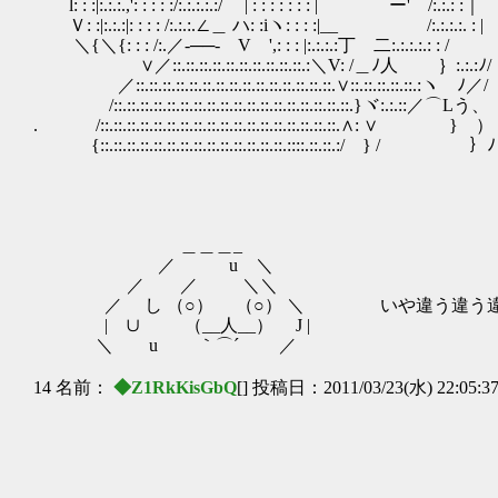
l: : :|:.:.:.,': : : : :/:.:.:.:.:/ | : : : : : : : | ー' /:.:.: :｜
Ｖ: :|:.:.:|: : : : /:.:.:.∠＿ ハ: :iヽ: : : :|__ /:.:.:.:. : |
＼{＼{: : : /:.／-──- V ',: : : |:.:.:.:丁 二:.:.:.:.: : /
∨／::.::.::.::.::.::.::.::.::.::.:＼V: /＿ﾉ人 ｝:.:.:ﾉ/
／::.::.::.::.::.::.::.::.::.::.::.::.::.::.::.∨::.::.::.::.::.:ヽ ﾉ／/
/::.::.::.::.::.::.::.::.::.::.::.::.::.::.::.::.::.::.}ヾ:.:.::／⌒Lう、
. /::.::.::.::.::.::.::.::.::.::.::.::.::.::.::.::.::.::.∧: ∨ } ）
{::.::.::.::.::.::.::.::.::.::.::.::.::.::.::::.::.::.:/ } / ｝ﾉ
＿＿＿_
／ u ＼
／ ／ ＼＼
／ し （○） （○） ＼ いや違う違う違う
| ∪ （__人__） J |
＼ u ｀⌒´ ／
14 名前：
◆Z1RkKisGbQ
[] 投稿日：2011/03/23(水) 22:05:3
,.r:.:
/:ヽ. /:.:.:.:.:.
/:.:.:.:.＼/:.:ﾍ:.:.:.
／:.:.:.:./ヽ:.:.:∧i:.|i:.: