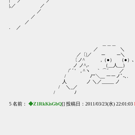
| ／ ／
|,／ ／
／
／
／
. ／
＿＿＿
／ ＼
／〔|／ ─ ─＼
〔ノ^ゝ ,（●） （●）､＼
ノ ノ^,- （__人__） |
/´ ´ ' , ^ヽ ｀ ⌒´ ／
/ ﾉ'"＼__ ーーノﾞ-､.
人 ノ ＼／_____ ノ 
/ ＼_／ 
/ ﾉ 
5 名前：
◆Z1RkKisGbQ
[] 投稿日：2011/03/23(水) 22:01:03
＿ 
_,､-ｰ''´:
／:.:.:,､-'´:.:.:.:
,/:.:/:.:.:.:.:.:.:.:.:.:;