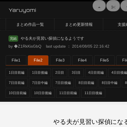
Yaruyomi
まとめ作品一覧
まとめ更新情報
支援
やる夫が見習い探偵になるようです
完結
by ◆Z1RkKisGbQ last update ： 2014/08/05 22:16:42
File1
File2
File3
File4
File5
Fi
1日目前編
1日目後編
2日目
3日目
4日目前編
4日目後編
7日目前編
7日目中編
7日目後編
8日目前編
8日目中編
10日目前編
10日目後編
11日目前編
11日目後編
やる夫が見習い探偵になるよう