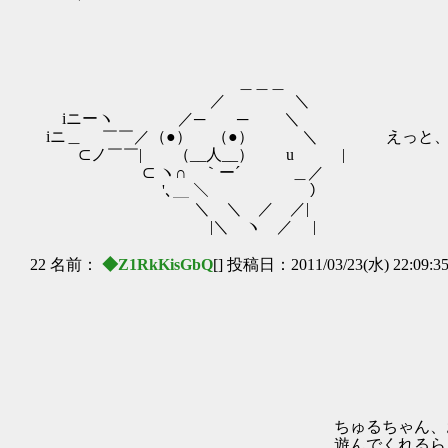
＿＿＿
／ ＼
iニーヽ ／─ ─ ＼
iニ＿ ￣￣／（●） （●） ＼ えっと、じ
⊂ノ￣￣| （__人__） u |
⊂ ヽ∩ ｀ー´ ＿／
'､＿ ＼ ）
＼ ＼ ／ ／|
|＼ ヽ ／ |
22 名前：
◆Z1RkKisGbQ
[] 投稿日：2011/03/23(水) 22:09:3
＿＿／ ヽ
__/ 
/ , / ,
/ / | | | 
| | | | | |,,,
,'| | | | |
. | ! ! ∧_! -
ちゅるちゃん、お客さんだって。 .| ヽ
遊んでくれるらしいわよ | 