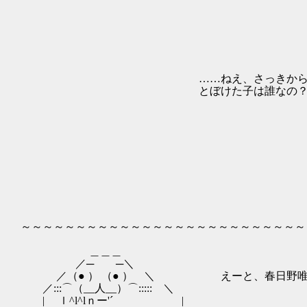
/ , / 
/ / | | | 
| | | | | |,,
,'| | | | |
. | ! ! ∧_! -
| ヽ i| !tﾆﾑ
……ねえ、さっきから横で喋ってる | ﾍ
とぼけた子は誰なの？ .| （ i |
| /│ | ',;;
| | i! 
│ | ! |ヽ 
| | │ ! >
| | ヽ |-‐ri
. │ | | ヘ
| | | 
,r‐┴.| | ! !
/ ∨ ヾ| | | 
| ∨ | ! 
～～～～～～～～～～～～～～～～～～～～～～～～～～
＿＿＿
／─ ─＼
／（● ） （● ） ＼ えーと、春日野唯ち
／:::⌒（__人__）⌒::::: ＼
| ｌ^l^lｎー'´ |