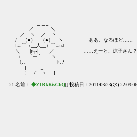
＿＿_
／ ＼
／ ヽ ／ 丶
/ （●） （●） ヽ ああ、なるほど……
l::::⌒（__人__）⌒:::u:l
＼ |r┬-| ／ ……えーと、涼子さん
/ `ー'´ ヽ
し､ ﾄ､ﾉ
| _ l
!___/´ ヽ___l
21 名前：
◆Z1RkKisGbQ
[] 投稿日：2011/03/23(水) 22:09:0
＿＿／ ヽ
__/
/ , / 
/ / | | | 
| | | | | |,,
,'| | | | |
. | ! ! ∧_! -
| ヽ i| !tﾆﾑ