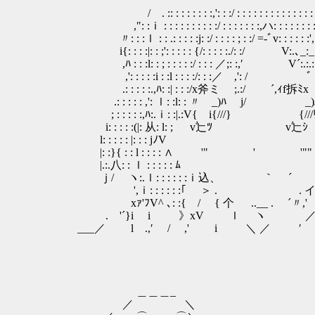
/ . :: : : : : : : :,': : :/ : : : : : : : : : : : : : : : : 
,″: :ｉ : : : : : : : : : :/ : : : : : : :,ハ: : : : : : : : : .:.
〃: : :ｌ : : .: : : : :j: :/ : : : : ; : :/ =-ﾞv: : : : : :',.:.:.:
i{: : : :|: : ;': : : : : {/: : : : :./: :/ V:.､_:_:_:_!.:.
,ﾊ : : :l: : ; : : : : :/ : : : ／;: :,′ V´:.:.:.:.l.:.:.:
,': : : : :i : :l : : : :/: : :／ ,': / ﾞ ,:_:.:.｣.:.:
.: : : : :.,ﾊ: :| : : :/x斧ミ ;.:/ ´,ｨf拆ﾐx f-‐｢.:.:.
.: : : : : ,': ｌ: :l: : 〃 _)ﾊ j/ _)ハ ﾞy'
; : : : : :,ﾊ:.ｉ: :|.:V{ i{///} {///ﾘ } !:.:ｉ.:.
i: : : : :(|: 从: l: ; v辷ﾂ v辷ｼ i: :;.:.:.:l.
l: : : : : |: : : jﾉV j/.:.:.:.i.:.
|: :}{ : : l : : : : ∧ '" ' '"" ん.:.:.:.:;
|.:.八: : ｌ : : : : : ﾑ ,小.:.:.:.;'.
ｊ/ ヽ:.ｌ: : : : : :ｉ込、 ｀ ´ , ^ﾒ.:.:.:
',ｉ: : : : : :｢ ＞ . . イ^ヽ}:.:.:/
xｧ'ﾌV^ ､: :{ / { 个 ..__ . ´〃,' 
. '´}i i 》xV ｌ ヽ 
___／ l .,′ / ,' i ＼ ／ 
＿＿＿_
／ ＼