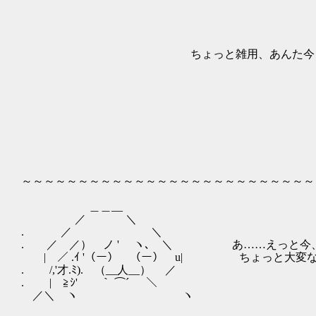
∧∨:./:.:.:./:.:.:;':.:
∧:.|!:.:.!:.:.:.:.!:.:./.:.:
｝:.::.|i:.:.|:.:.:i"＞
{:.:.:.:|:|:.:|:.:.:|
ちょっと雑用、あんた今どこにいるの？ 
,'i:.ﾍ（|:.:.:.:
,':i:.:.:.:ｌ|
,':.:|:.:.:.:l!:l
/:.:.:!:.:.:.:.!:l!:
/:.:./|:.:.:.:.:!:.i
/:.:/:.:|:.:.:.:.:.:.:i
＜￣｀ヾﾊ:.:.:.:.:.:.:
/´ ヽ : : ∧:.:.:.:.:.:.:.:.
/ i、: : ::ﾍ:.:.:.:.:.:.:.:
～～～～～～～～～～～～～～～～～～～～～～～～～～
＿＿__
／ ＼
. ／ ＼
. ／ ／） ノ ' ヽ､ ＼ あ……えっと今、
| ／ .ｲ '（ー） （ー） u| ちょっと大変
. /,'才.ﾐ). （__人__） ／
. | ≧ｼ' ｀ ⌒´ ＼
／＼ ヽ ヽ