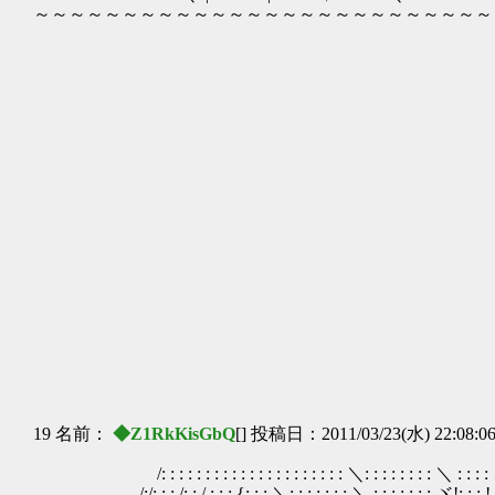
～～～～～～～～～～～～～～～～～～～～～～～～～～
／ , - '
／ ／ , '
/ヽ / / / 
〉 / ! 〈 { 
〈 ヾ| ｉ ヽ_l
/｀ﾊﾚレ|,,r
……面白い子ぉ //,' r
// | ヽ|│!.
// │ ヽ!
// ! ｀､!>
// !! ! ｀
ｒヾ ￣ || lr‐ 
,',ﾍ ヾヽ|| ／
/! ヽ | |||／
,' 〉 ヽ !_/ 
! / / | ィ´
| ! ,,.ｲヾ ＼
! | / ヽヾ ´/ 
19 名前：
◆Z1RkKisGbQ
[] 投稿日：2011/03/23(水) 22:08:0
/: : : : : : : : : : : : : : : : : : : : : ＼: : : : : : : : ＼ : : : 
/:/: : : /: : / : : : {: : :.＼: : : : : : : ＼ : : : : : : : ヾ!: : : !