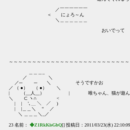
| （ i |z=
／￣￣￣￣￣￣ | 
＜ にょろ～ん .| 
＼＿＿＿＿＿＿ │ | !
| | │ ! >
おいでって | | ヽ |-‐
. │ | | ヘ
| | | 
,r‐┴.| | ! !,
/ ∨ ヾ| | | 
| ∨ | ! 
～～～～～～～～～～～～～～～～～～～～～～～～～～
＿＿＿_
／ ＼
／─ ─ ＼ そうですかお
／ （ ●） （ ●） ＼
| （__人__） | 唯ちゃん、猫が遊んで
＼ ⊂ ヽ∩ <
| | '､＿ ＼ ／ )
| |＿＿＼ “ ／
＼ ＿＿＿＼_／
23 名前：
◆Z1RkKisGbQ
[] 投稿日：2011/03/23(水) 22:10:0