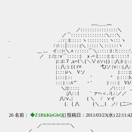
-―……─-
／: : : : : : : : : : : : : : : :＼
／⌒: : : : : : : : : : : : : : :＼: : :＼
. . : / : :l: : : : : ヽ : : : : : : : : : ヽ: : : ヽ
/ :/: : :│: : : : : :|＼ : : : : : ＼ : : : : : :ヽ
__ .... イ: : |<＼∧ : : : : : :⌒＼: : : : : :l : !: : : : : :'.
. ／ |: /:|: :∨⌒: : : : : :| ｘ-=ミ: : : :|: :|
|/: :lﾆ７ ,x=ﾐ＼{＼∨ r:'ハ}} : :八:ﾄ :
| : 八: |: {{ r'ﾊ 弋iソ |∨: : :|.八: : :
| : : : iハ. Vソ |: : : : :|: : :ヽ:
| : : : |: : : ' " |: : : : :ﾄ､: : 
: : : |: : :∧'" ｰ ' |: : : : :| Vl
＼|:|: : : : ;ゝ ／| : : : / 
|八: : /| ｀ァ=‐＜. /{.: :／
八/∨､| { ＼ / ∨イ 〈
｛. ｛ 八 ｛＼＿{ ／/｛二ﾆ=--=ﾆ)
26 名前：
◆Z1RkKisGbQ
[] 投稿日：2011/03/23(水) 22:11:4
／￣￣￣￣￣￣＼
／ ＼