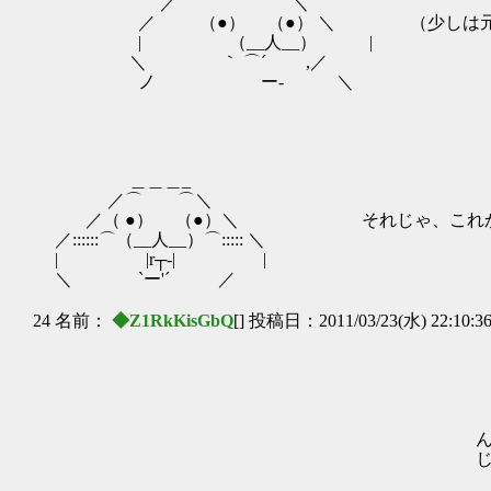
／ ⌒ ⌒＼
／ （●） （●） ＼ （少しは元気にな
| （__人__） |
＼ ｀ ⌒´ ,／
ノ ー‐ ＼
＿＿＿_
／⌒ ⌒＼
／（ ●） （●）＼ それじゃ、これから
／::::::⌒（__人__）⌒::::: ＼
| |r┬-| |
＼ `ー'´ ／
24 名前：
◆Z1RkKisGbQ
[] 投稿日：2011/03/23(水) 22:10:3
/:i:.:.:.:.:|:.:.:.i:.:.:.| }
|:.:!:.:|:.:.|:.:.:.|∨
|:.:!:.:|:.:.ﾄ;.斗升ﾍ 
ヾﾄ;:∨∨Vj _ﾘハ ィ
ん、待ってるから。 ∨Vﾍ. ,ｨ＝ミ
じゃーねー ＼!:.ﾍ. , |:
|:.:..ﾍ ` __ ハ: