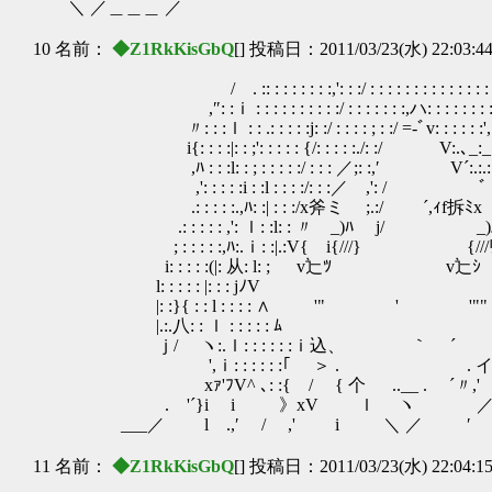
＼ ／＿＿＿ ／
10 名前：
◆Z1RkKisGbQ
[] 投稿日：2011/03/23(水) 22:03:4
/ . :: : : : : : : :,': : :/ : : : : : : : : : : : : : : : : 
,″: :ｉ : : : : : : : : : :/ : : : : : : :,ハ: : : : : : : : : .:.
〃: : :ｌ : : .: : : : :j: :/ : : : : ; : :/ =-ﾞv: : : : : :',.:.:.:
i{: : : :|: : ;': : : : : {/: : : : :./: :/ V:.､_:_:_:_!.:.
,ﾊ : : :l: : ; : : : : :/ : : : ／;: :,′ V´:.:.:.:.l.:.:.:
,': : : : :i : :l : : : :/: : :／ ,': / ﾞ ,:_:.:.｣.:.:
.: : : : :.,ﾊ: :| : : :/x斧ミ ;.:/ ´,ｨf拆ﾐx f-‐｢.:.:.
.: : : : : ,': ｌ: :l: : 〃 _)ﾊ j/ _)ハ ﾞy
; : : : : :,ﾊ:.ｉ: :|.:V{ i{///} {///ﾘ } !:.:ｉ.:.
i: : : : :(|: 从: l: ; v辷ﾂ v辷ｼ i: :;.:.:.:l.
l: : : : : |: : : jﾉV j/.:.:.:.i.:.
|: :}{ : : l : : : : ∧ '" ' '"" ん.:.:.:.:;
|.:.八: : ｌ : : : : : ﾑ ,小.:.:.:.;'.
ｊ/ ヽ:.ｌ: : : : : :ｉ込、 ｀ ´ , ^ﾒ.:.:.:
',ｉ: : : : : :｢ ＞ . . イ^ヽ}:.:.:/
xｧ'ﾌV^ ､: :{ / { 个 ..__ . ´〃,' 
. '´}i i 》xV ｌ ヽ 
___／ l .,′ / ,' i ＼ ／ 
11 名前：
◆Z1RkKisGbQ
[] 投稿日：2011/03/23(水) 22:04:1