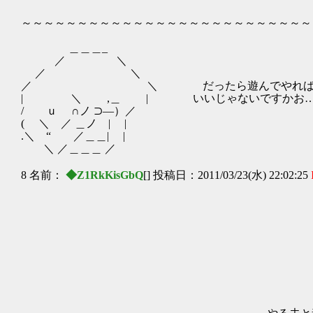
/ .}. ,.彳´ ,
～～～～～～～～～～～～～～～～～～～～～～～～～～
＿＿＿_
／ ＼
／ ＼
／ ＼ だったら遊んでやれ
| ＼ ,＿ | いいじゃないですかお…
/ ｕ ∩ノ ⊃―）／
( ＼ ／ ＿ノ | |
.＼ “ ／＿＿| |
＼ ／＿＿＿ ／
8 名前：
◆Z1RkKisGbQ
[] 投稿日：2011/03/23(水) 22:02:25
＿＿／ ヽ
__/
/ , / 
/ / | | | 
| | | | | |,,
,'| | | | |
. | ! ! ∧_! -
| ヽ i| !tﾆﾑ
| ﾍ_ﾊ__|