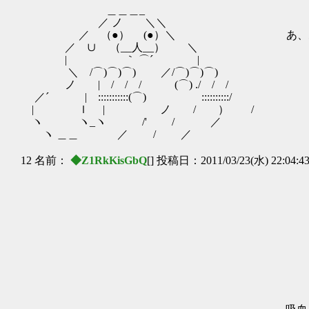
＿＿＿_
／ ノ ＼＼
／ （●） (●）＼ あ、あの蒼
／ ∪ （__人__） ＼
| ｀ ⌒´ |
＼ /⌒)⌒)⌒) ／/⌒)⌒)⌒)
ノ | / / / (⌒) ./ / /
／´ | :::::::::::(⌒) ゝ ::::::::::/
| ｌ | ノ / ） /
ヽ ヽ_ヽ /' / ／
ヽ ＿＿ ／ / ／
12 名前：
◆Z1RkKisGbQ
[] 投稿日：2011/03/23(水) 22:04:4
_.､-' ,
,:ｰ ､'´ 
/ ｀ヽ､/
／ | 〉 
/ .ト ハ l
. / i | lﾆ'＾
| | | ｜ | l | 
| | | ｜ | | ｣
| ､´l￣j.ﾆト ´ ﾍ