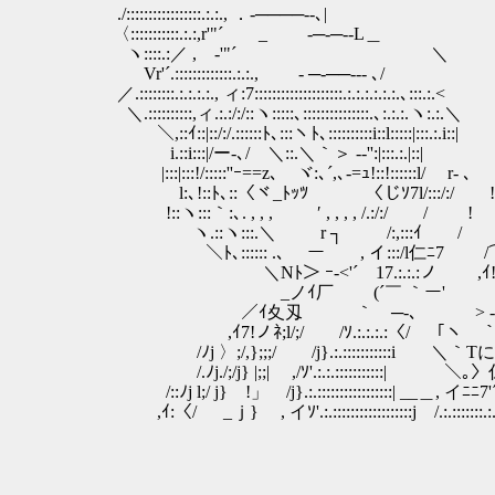
./:::::::::::::::::.:.:., ．-────‐-､|
〈:::::::::::.:.:,r'"´ _ -─‐─‐-L＿
ヽ::::.:／ , -'"´ ＼
Vr'´.:::::::::::::.:.:., - ─‐──‐‐- ､/
／.::::::::.:.:.:.:., ィ:7::::::::::::::::::::.:.:.:.:.:.:.､:::.:.<
＼.::::::::::,ィ.:.:/:/::ヽ:::::､:::::::::::::::.､:.:.:.ヽ:.:.＼
＼,::ｲ::|::/:/.::::::ﾄ､:::ヽﾄ､::::::::::i::l:::::|:::.:.i::|
i.::i:::|/ー-､/ ＼::.＼｀＞ -‐'':|:::.:.|::|
|:::|:::!/:::::''ｰ==z､ ヾ:､´,､-=ｭ!::!:
l:､!::ﾄ､::〈ヾ_ﾄｯﾂ 〈じｿ7l/:::
!::ヽ:::｀:､. , , , ′ , , , , /.:/:/ / !
ヽ.::ヽ:::.＼ r ┐ /:,:::ｲ / 
＼ﾄ､:::::: .､ ー , イ:::/l仁ﾆ7 /
＼Nﾄ＞ ｰ‐<'´￣17.:.:.:ノ ,ｲ!
_ノｲ厂 (´￣ ｀ー' ｲソ 
／ｲ夊刄 ｀ゝ─-､ > -‐< _
,ｲ7!ノﾈ;l/;/ /ｿ.:.:.:.:〈/ 「ヽ￣｀
/ﾉj 〉;/,};;;/ /j}.:.:::::::::::i ＼｀Tにｺ
/.ﾉj./;/j} |;;| ,/ｿ'.:.:.:::::::::::| ＼
/::ﾉj l;/ j} !」 /j}.:.:::::::::::::::::| __＿, イﾆﾆ7
,ｲ:〈/ _ｊ} , イｿ'.:.::::::::::::::::::j /.:.:::::::.:.: