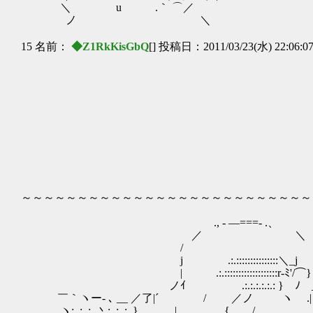
＼ u .｀ ⌒／
ノ ＼
15 名前：
◆Z1RkKisGbQ
[] 投稿日：2011/03/23(水) 22:06:0
ｒ￣`-‐ 
ｼ~ ／" ｀
//, '
〃 {_{ 
ﾚ!小ｌ'´
にょろ～ん ヽ|
|l⊃ ､_,
| l＞, __
rｨ| |/ ヾ:
イ || | ヾ
～～～～～～～～～～～～～～～～～～～～～～～～～～
., - ―===- .、
／ ＼
/ 
j .:.:::::::::::::::＼_
| .:.:::::::::::::::::::r‐ﾐ'/⌒
ノｲ .:.:.:.:.:.: } ﾉ _ 
￣｀ヽー- ､ __ ／了|´ / ／ノ ヽゝ
.ヽ:..:..:..丶:..:..:..} | {____