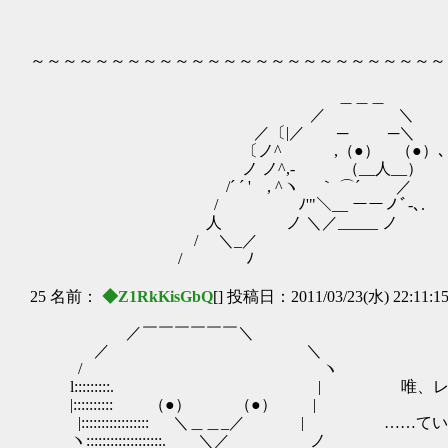
|:.:|:ハ ヽ ノ ｲ:./
|!:.!:.:.:.:.:..､ ／
|リ!､:.:.:.:.i!:.:.＞.. 
～～～～～～～～～～～～～～～～～～～～～～～～～～
＿＿＿
／ ＼
／〔|／ ─ ─＼
〔ノ^ゝ ,（●） （●）､＼ 
ノ ノ^,- （__人__） 
/´ ´ ' , ^ヽ ｀ ⌒´ ／
/ ﾉ'"＼__ ーーノﾞ-､.
人 ノ ＼／_____ ノ 
/ ＼_／ 
/ ﾉ 
25 名前：
◆Z1RkKisGbQ
[] 投稿日：2011/03/23(水) 22:11:1
／￣￣￣￣￣￣＼
／ ＼
/ ヽ
l:::::::::. | 唯、レッス
|:::::::::: （●） （●） |
|::::::::::::::::: ＼＿＿_／ | …
ヽ:::::::::::::::::::. ＼／ ノ