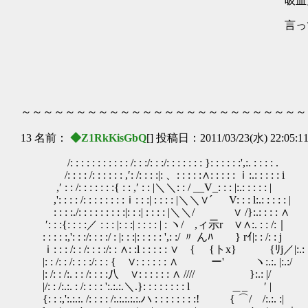
吸血鬼って…… ヽ!､ |ヽゝ
ー＼|ヽ. 込} 
言ってくれるわね .| '
| ヽ - ,.
|｜ ｀ト,､._
､ﾄ. ﾊ.| l／ 
ハ | ∨ /／
rｲ/ ヽ| / /'
. ／ | }′ .l,
～～～～～～～～～～～～～～～～～～～～～～～～～～
13 名前：
◆Z1RkKisGbQ
[] 投稿日：2011/03/23(水) 22:05:1
/: : : : : : : : : : : /: : :/: : :/: : : : : : : }: : : : : :',:. : : : : .
/: : : : /: : : : : : ,′: /: : : :|: 、: : : : :∧: : : : : ｉ:.: : : : : i
,′ : : /: : : : : : :{ : : ,′ : : |＼＼: : / __V_: : : |:.: : : : : |
,': : : : /: : : : : : : :ｉ: : :| : : : : |＼＼∨´ V: : : l:.: : : : : |
: : : :./: : : : : : : : :|: : :| : : : : |＼＼/ ∨ /}:.: : : : ∧
′: : :{: : : :／ : : : |: : :| : : : : | : ヽ/ ,ィ示r ∨∧:. : : /:｜
: : : : :,': : :/: : : :/ : |: : :|: : : : : ',: :/ 〃 んﾊ 
ｉ: : : /: : /: : : :/: : ∧: :l : : : : : ∨ { {トx} {ﾘj／|:.: 
|: : /: : /: : : :/: : : { ∨: : : : : : 
|: /: : /:. : : /: : : :八 ∨: : : : : : ∧ //// }:.: |/
|/: : /:.:. : /: : : : ':.:.:.＼.}: : : : : : : : l ＿_ ′ |
{: : :,':.:.:. /: : : : /:.:.:.:.:.ハ : : : : : : : :! { ⌒/ /:.:. :|