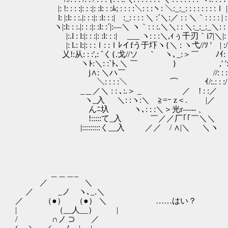
|: !: : : :|: : :|: :l: : :ﾑ; : : : :＼: : :ヽ: ＼:_:_: : : : : : : :ｌ |:
l: |:l: : :.|: : :|: :l: : :| :_: : : : ＼ :´＼:／ : : ＼｀: : : : | : 
ヽ|:l: : :.|: : :|: :l: :´|:―＼ ヽ｀: : :.＼＼: : ＼:_:_:_＼: : :|:
|:.l : l:|: : :|: :l: : :| ___ ヽ: : :＼,ｨぅ
|: l.: l:|: : :ｌ: :ｌﾚイfう于圷ヽ{＼ : ヽ弋/
乂!:从: : :',: `く{.戈//ソ ｀ ヽ､_
ヽﾄ:＼: :`ﾄ､＼ ￣ } ,' ': : : 
j∧: ＼ハ￣ //: : : /
＼: : : :＼ ⌒ ｲ/:.: : :/ 
_＿／＼ : : ､:.＞ _ ／ ! : :／
ヽ_入 ＼: :ヽ:＼ ≧=ｰ z＜. |／ 
んﾆ圦 ヽ､: : :＼＞光r―‐- 、 /∨::::
!:::::て_入 ￣／／厂｢｢￣＼＼ んく:::::
|:::::::::く__入 ／／ / ∧|＼ ＼ヽ ∧ r'::::::
＿＿＿_
／ ＼
／ _ノ ヽ､_.＼
／ （●） （●） ＼ ……はい？
| （__人__） |
/ ∩ノ ⊃ ／