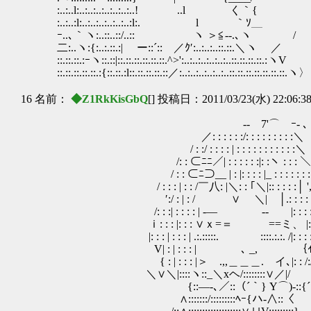
:..:..l:..:..:..:..:..:..:..! ..l く｀
:..:..:l:..:..:..:..:..:..:l:. l ｀ｿ
ｰ..､｀ヽ:..::..::/..:: ヽ ＞≦--.､ヽ /
二:..ヽ:{:..:.::.:| ー::´:: ／ｸ′:..:..:..::.::.＼ヽ ／
::.::.::.:ｰヽ::.::|::.::.::.::.::.::.^>':..:..:..:..:..:..::.::.::.::.:ヽV
::.::.::.::.::.:{::.::.:l::.::.::.::.::／:..:..:..:..:..:..::.::.::.::.::.::.::.ヽ〉
16 名前：
◆Z1RkKisGbQ
[] 投稿日：2011/03/23(水) 22:06:3
-‐ 7'⌒ ｰ- ､
／: : : : : :/: : : : : : : : :＼
/ : :/ : : : : | : : : : : : : : : : :＼
/: : ⊂ﾆﾆ／| : : : : : :|: :ヽ : : : ＼
/ : : ⊂ﾆ⊃__ | : |: : : : |_ : : : : : : :
/ : : : | : : /￣八: |＼: : ｢＼|:: : : : :│ '
′:/ : | : / ∨ ＼| │.: : : : :
/: : :| : : : : | -― -- |: : : : :|
ｉ: : : |: : : ∨ｘ=＝ ==ミ、 |: : :
|: : : | : : : | .:.:::::. ::::.:.:. /|: : : : 
V| : | : : : | ､ _, ｛ｲ: : : :
{ : | : : : |＞ .,,＿＿＿. イ､|: : /:
＼∨＼|::::ヽ::_＼xヘ/::::::::∨／|/
{::―-､／::（´｀} Y⌒)-::{´
∧:::::::/:::::::::ﾍｰ{ハ-∧::〈