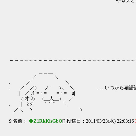
やる夫と遊びたいんだって | 
| /│ |
| | i! 
│ | ! |ヽ 
| | │ ! >
| | ヽ |-‐ri
. │ | | ヘ
| | | 
,r‐┴.| | ! !
/ ∨ ヾ| | | 
| ∨ | ! 
～～～～～～～～～～～～～～～～～～～～～～～～～～
＿＿__
／ ＼
. ／ ＼
. ／ ／） ノ ' ヽ､ ＼ ……いつから猫語話
| ／ .ｲ '=・= =・= u|
/,'才.ﾐ) （__人__） ／
. | ≧ｼ' ｀ ⌒´ ＼
／＼ ヽ ヽ
9 名前：
◆Z1RkKisGbQ
[] 投稿日：2011/03/23(水) 22:03:16
／｀:ｰ＝､