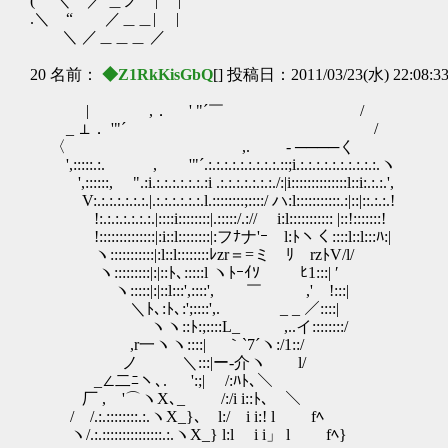
( ＼ ／ ＿ノ | |
.＼ “ ／＿＿| |
＼ ／＿＿＿ ／
20 名前：
◆Z1RkKisGbQ
[] 投稿日：2011/03/23(水) 22:08:3
| ,． ' "´￣ /
_ ⊥． '"´ /
〈 ,. - ────く
',:::::.:. , '"´.:.:.:.:.:.:.:.:.:.::;i.:.:.:.:.:.:.:.:.:.:.ヽ
',::::::, ".:i.:.:.:.:.:.:.:i .:.:.:.:.:.:.:./:|i::::::::::::::l::i:.:.:.',
V:.:.:.:.:.:.:.|.:.:.:.:.:.:.l.::::::::;::::/ ハ:l:::::::::::.:|::|::.:.:.!
!:.:.:.:.:.:.:.|::::i::::::::|.:::::/.:// i:l::::::::::: |::!:::::::!
!::::::::::::::|:i::l::::::::|:フﾅナ'ｰ l:ﾄヽく::::l::l:::ﾊ:|
ヽ:::::::::::|:l::l::::::::ﾚzr＝=ミ ﾘ r
ヽ:::::::::|:|::ﾄ､:::::l ヽﾄｰｲｿ ﾋ1:::| ′
ヽ:::::|:|::l:::',::::', ￣ ,' !:::|
＼ﾄ､:ﾄ､:';::::',. _ _ ／::::|
ヽヽ::ﾄ:;::::L_ ,..イ::::::::/
,r一ヽヽ::::| ｀`7´ヽ:/1::/
ノ ＼:::|ー‐介ヽ l/
_∠二ﾆヽ､. ':;| /:ﾊﾄ､＼
厂 , '⌒ヽX､_ /:/i i::ﾄ､ ＼
/ /.:.::::::::.:.ヽX_}､ l:/ i i:! l fﾍ
ヽ/.:.:::::::::::::::.:.ヽX_} l:l i i」 l fﾍ}