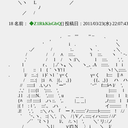
＼ヽ L ／
ゝ ﾉ
／ /
18 名前：
◆Z1RkKisGbQ
[] 投稿日：2011/03/23(水) 22:07:4
_ ,,, ,, _
, ´ ｀ ､
' i . 、 ＼
.／ / :.. ヽ . ､＼
/ / / ∧ ::::.. 'i :::. ヽ ` ｰ- 
,' / l / ヽ :l＼ l ::::. ', ',
. l r ､ | ./`ヽ〟＼ ヽ_､ .A ::::::. l i
| :: l {｀ヽY! l ｀ ヽ! ＼;:::::. 
. l/ ::..:| iドヽl ｀γ=く γ=く l:
/ :::.:| |:i ﾊ. |{、 ,}} {{、,
// ::::::l .い,ハ ﾞー'’ ゛ｰ'’ f::::ﾚ
,'.,' | ::::{l ';::::. ', |:::::: ｌ 
.l l .:| ::::N. ',::::: ', u ＿＿ l:::::: l l:
{ﾊ :::! ::::::l .ハ ::. ',. |＿＿| ,ﾉ:::::: l l
|{ ! :ｌ', :::'., .ハ , イ:::::::::: !
.l! ゝ ', ', ::＼ ハ. ｢ ー ｧ､::::::::´ﾉ::::::::ﾄ::::::::: ! /./
｀ `ｰ､ヽ、 ::| ＼', |＼ / | V／､::::;ィハ::::::: / /ﾉ′
／´ `ﾐ ヽ} l/､ /:.ヽ| ', ＼′ リ: /ノ
/ ＼l | ∨|f'l N 〉 i ＼ l/