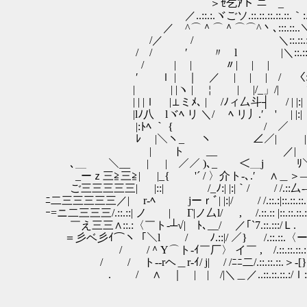
＞ｾ乞ｱト ニ _
／..::.:.ヾごソ.::.::.::.::.::.｀:.
／ ^⌒＾⌒＾⌒⌒^丶､:::.::..
/／ / ＼::.::.:.
/ / ′ 〃 l |＼::.::.l
/ | | 〃| | | ／ｨ
′ ｌ | ｜ ／ | | | / 〈:{_
| | |ヽ | ￤ | |/_」/| ヾｲ|:
| | |ｌ |⊥ミﾒ､ | /ﾉィ厶斗┤ / | |
|lﾉ八 lヾﾍ リ ＼/ ﾍ リ丿.′ ' | |:| 
|:ﾄﾍ ｀ { ￣ ￣ / ／ | |:| 
ﾚ |＼ヽ_ ヽ ∠／| || 
| ト __ ／| |
､＿ ＼__ | | ／／ )､_ ＜＿j ﾘ＼
_ーｚ三≧三≧| |_{ '´ / 〉介ト-､.′ ∧＿
ご三三三三三| |::| /_ﾉ:| |:|｀/ / /.::
ﾆ二三三三三三／| r‐ﾍ jーｒﾞ| |:|/ / /.::.:|::.::.::.:
ｰ=ニ二三三三/.::.::| ノ | Г|ノ厶l/ , /.::.:: |::.::.::.:
￣え三三∧::.:〈￣ト‐┴√| ﾄ､__/ ／｢`7.::.:::/
＝彡ベ彡ｲ⌒ヽ「＼l / ﾉ.::|/ ／} /.::.::.〈ー―::.::￣
/ /＾Y⌒ト-ｲ￣厂〉 イ￣ , /.::.::.::.::〉::.::.::.
/ / ト--rヘ＿r-ｲ/ j| / /ﾆﾆ二/.::.::.::.＞‐
. / ∧ ｜ | | /|＼＿／..::.::.::.:/ｌ::.: