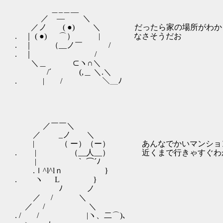
＿_＿__
／ ― ＼
／ノ ( ●) ＼ だったら家の場所がわから
. ｜ ( ●) ⌒） | なさそうだお
. ｜ （__ノ￣ /
. ｜ /
＼＿ ⊂ヽ∩＼
/´ (,＿ ＼.＼
. | / ＼＿ﾉ
／￣￣＼
／ _ノ ＼
| （ ー）（ー） あんなでかいマンショ
. | （__人__） 近くまで行きゃすぐわ
| ｀ ⌒´ﾉ
.ｌ^l^lｎ }
. ヽ L }
ゝ ﾉ ノ
／ / ＼
／ / ＼
. / / |ヽ、二⌒)､