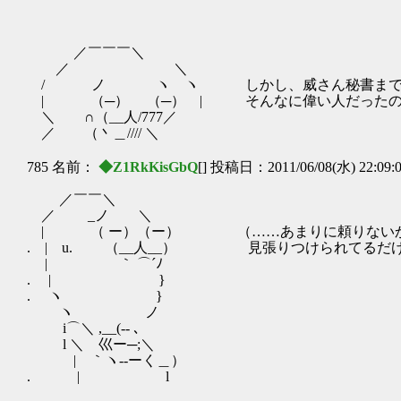
／￣￣￣＼
／ ＼
/ ノ ヽ ヽ しかし、威さん秘書までい
| （─） （─） | そんなに偉い人だったの
＼ ∩（__人/777／
／ （丶＿//// ＼
785 名前：
◆Z1RkKisGbQ
[] 投稿日：2011/06/08(水) 22:09:
／￣￣＼
／ _ノ ＼
| （ ー）（ー） （……あまりに頼りない
. | u. （__人__） 見張りつけられてるだ
| ｀ ⌒´ﾉ
. | }
. ヽ }
ヽ ノ
i⌒＼ ,__(‐- ､
l ＼ 巛ー─;＼
| ｀ヽ-‐ーく＿）
. | l