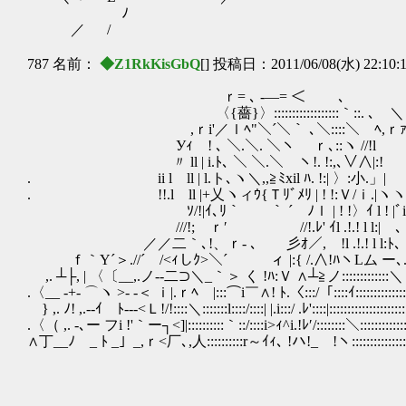
ゝ ﾉ
／ /
787 名前：
◆Z1RkKisGbQ
[] 投稿日：2011/06/08(水) 22:10:
ｒ= ､ -―= ＜ ￣ ､
〈{薔}〉::::::::::::::::::｀::. ､ ＼
,ｒi'／ｌﾍ"＼´＼｀ ､＼::::＼ ﾍ,ｒｧ
Уｨ ! ､ ＼.＼. ＼ヽ ｒ､::ヽ //!l
〃 ll | i.ﾄ､ ＼ ＼.＼ ヽ!. !:,､∨∧|:!
. ii l ll | l.ト､ヽ＼,,≧ﾐxil ﾊ. !:
. !!.l ll |+乂ヽィｳ{Ｔﾘﾞﾒﾘ | ! !:
ｿ/!|ｲ､ﾘ｀ ｀ ´ ﾉｌ | ! !〉ｲ l !
///!; ｒ′ //!.ﾚ' ｲl .!.! l l:| ､
／／二｀､!、ｒ‐ ､ 彡ｵ／, !l .!.! l l:ﾄ
ｆ｀Y´＞.//´ /<ｨしｸ>＼´ ィ |:{ /.∧!ﾊヽLム ー､
,. ┴├, | 〈〔__,.ノ-‐二⊃＼_｀＞ く !ﾊ:Ｖ ∧┴≧ノ:::::::::::::＼
.〈__ -+- ⌒ヽ >- -＜ ｉ|.ｒﾍ |:::⌒i￣∧! ﾄ.〈:::/「::::ｲ::::::::::::::::
} ,. ﾉ! ,.--ｲ ﾄ---<Ｌ!/!::::＼:::::::l::::/::::| |.i:::/ .ﾚ'::::|:::::::::::::::::::::
.〈（ ,. -､ー フi !'｀ー┐<]|::::::::::｀::/::::i>ｨ^i.!ﾚ′/::::::::＼::::::::::::::
∧丁__ﾉ _ ﾄ _」_,ｒ<厂､,人::::::::::r～ｲｨ､ !ハ!_ !ヽ:::::::::::::::::::