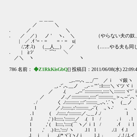
＿＿__
／ ＼
. ／ ＼
. ／ ／） ノ ' ヽ､ ＼ （やらない夫の奴、
| ／ .ｲ '=・= =・= u|
/,'才.ﾐ) （__人__） ／ （……やる夫も同
. | ≧ｼ' ｀ ⌒´ ＼
／＼ ヽ ヽ
786 名前：
◆Z1RkKisGbQ
[] 投稿日：2011/06/08(水) 22:09:
_,..--‐,-､＿_/￣ゝ／ｉゞヾ銀ヽ
_, ‐'´,-､__ノ _,-－'"´::l::::::＼ヾツヾｉ
／ .( _,-‐'´::::::::::::::,:::::＼:::::::::ヾ"
／ ノ.／::::::::::::::,:::::'´::::::::::::_＞‐､‐‐'´,-
. / く ./:::::::::::,:::'´:::::::::_.,-､'.´ヽ (＿ノ .(
l ／./:::::::,::'::::::::::_,-'´( .,ヽ-' .
. l ( ./::::::,:'::::::::::／._＿ﾉ ./ l
.l ,' ) l::::::,'::::::::／ .( l / .ｉ . 
l ,' ( l:::::,':::::(⌒ヽ／ｉ l / .ｲ ｉ 
l ,' .) l:::,'::::/ ヽ .l l l ./.l ｲ .l
.l ｉ ｉ .(/*ヾ´(ヽﾉｉ l .l 」_＿__./ .! /.l,イ / ﾚ