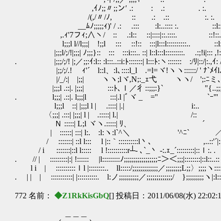
,ｲﾉ;;〃;;ン′ .: : .: . :
/(,/〃/ﾉ, :: .: .:: :. :. 
__ﾑﾉ;;;;;ｨ)' / .: .::: :l:..:::: :. ::l:
,.ｨ'7フｨ;∧ヽ/ :: .:l:: ::|::::|::.::::. ::!
l;;;l l//l;;;| !;;l ::: ::!:: :::|l:::l::::::::::.. ::l
|;;;l/;/!|;;;| ﾉ;;;}:: ::: :::i:::.. ::| l::l:::l:::::::::. .:;!i|::: 
. |;;;/;/! |;／;;:ｲ:l:: :l:::..::i:ﾄ:::::::| l:::ﾄ:ヽ::::::: :/ﾘ|::/|:.,ｲ: /:
|;;/;/.! ゞｨ'´ l::l、:l､::::l_lゝ.=l=ヾ!ヽヽ::::::/ ' ﾅ`ﾒｲl､/l::
|/_/:| |;;| ヽヽ;lヾ,N;:_ｪ弋 ヽヽ/ ';:ﾆミ､/ﾍ/:::/l
|;;;l .::|. |;;;| :::ﾄ､ｌ／彳::;;;:}` "{.
. l;;;| .::|. l;;;|l :::|.l |ﾞヾ _ゞ='' `ｰ''' 'ｲ::
l;;;l ::| |;;;l l | .::::| |.| i
〈;;;| .:::| |;;;| l | .:::::| l.| /:: ノｲ:::
Ｎ :::::| L;l ヾヽ.:::::| ﾘ、 ´ ﾉ |:
| ::::::| :::| l:. :l:ヽ:l`^＼ '^ﾆ` ／ﾚ |:
/ :::::::| ::l l::: l |::｀::::::::::l丶､ ,..::'´|
/ i :::::::|::l l::::: l !::::::::::r┴- ､`_丶 -:.ｪ_´:::::::::|::ｌ:.
. // | :::::::::|:| !:::::: |l:::::::::ﾉ;;;;;;;;;;;;;;;;;ﾆ＞＜;;;|::::::::|:
l i | ::::::::::ｌl |::::::::.. ll:::::/;;;;;;;;;;;;;／;;;;;;;;L;;〉;;;;ヽ:
. | | | :::::::::::| |::::::::::. l:ノ;;;;;;;;;;／;;;;;;;;;;;;;/ };;;;;;;;;ヽ|:l:
772 名前：
◆Z1RkKisGbQ
[] 投稿日：2011/06/08(水) 22:02:
＿＿＿