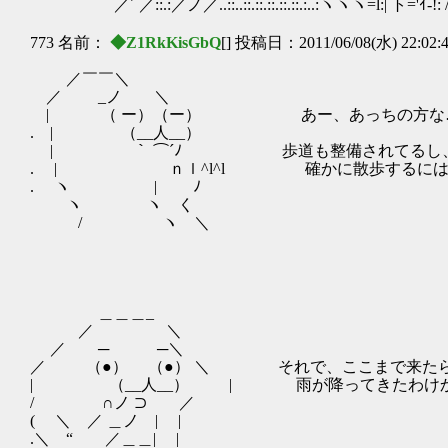
／´ ／::.:／ノ／..::..::.::.::.::.::.:..:ヽヽヽ=l:| ト='ｲ-!: /
773 名前：
◆Z1RkKisGbQ
[] 投稿日：2011/06/08(水) 22:02:
／￣￣＼
／ _ノ ＼
| （ ー）（ー） あー、あっちの方な
. | （__人__）
| ｀ ⌒´ﾉ 歩道も整備されてるし
. | ｎｌ^l^l 確かに散歩するには
. ヽ | ﾉ
ヽ ヽ く
/ ヽ ＼
＿＿＿_
／ ＼
／ ─ ─＼
／ （●） （●） ＼ それで、ここまで来た
| （__人__） | 雨が降ってきたわけ
/ ∩ノ ⊃ ／
( ＼ ／ ＿ノ | |
.＼ “ ／＿＿| |