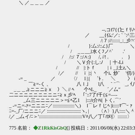
＼ ／＿＿＿ ／
-‐,コf7{{辷ｆﾘﾉﾍ
／ __{仏:'／:｀¨:^三≧
/:７://:::::::_:_彡'^¨
/ }:厶:/::∠}厂 ＼
/ _＿__｣水くﾌノ^´ .′ 丶
/ /::/ ７::/∧:} /, //! . . ｝ l
/ ＼Ｖ介{:し:ﾉ ｜十-Li j/ }
/ // |:トｆ |ｉ_｣土z,＼ ァｨ/
/／ // ｉ |:| 丶 个i､ 炒` '仞
‐= _ ／ 〈/ l |:| `ﾄ . ＼ 〉ｉ{
￣≧=-く 、 八ｌ｣ l八 ｀¨⌒ _, ｲ
_＿＿,≧ニニニ≧ｘ ）＼ // ﾍ 个ﾍL_ ´
二ニニニニニニニニニﾆ≧ｘ彡'ﾍ ｢¨::7了f千{≦=―-
_厶三ニニニニニ＞=≦ﾍ乙1 |:::/r介ﾊi| トく,⌒´
_ -=ニ=‐ｧ=ニニニﾆ／::::::::::::::::::＼) l⌒レｆじﾍ |i:::::ﾏ⌒ｰ ｧ
ﾆ=-_厂/ニニニﾆ／ ::::::::::::::::::::::::::::ヽ, | 〈∧〉}八:::::＼＾
/／ _,厶イ/ﾆ＞'::::::::::::::::::::::::::::::::::::Vﾊ八／丁｢/f刈〉::::::::〉
775 名前：
◆Z1RkKisGbQ
[] 投稿日：2011/06/08(水) 22:03: