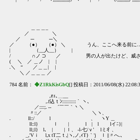
＿＿＿_
／ ＼
／ ─ ─＼
／ （●） （●） ＼ うん、ここへ来る前に
| （__人__） |
/ ∩ノ ⊃ ／ 男の人が出たけど、威さん
( ＼ ／ ＿ノ | |
.＼ “ ／＿＿| |
＼ ／＿＿＿ ／
784 名前：
◆Z1RkKisGbQ
[] 投稿日：2011/06/08(水) 22:08:
,ｫｪ､＿__
,.f込ｔﾝ:::::::::::｀ ヽ、
／::::;. -‐ ´￣￣｀丶＼
〃::／ ＼ヽ、
. ll::/ l 、 ヽY ＿
ll::l} ｌ | l | l lイﾆ}|
ll;;l} l､ | | ｌ、 -l‐七/ｖ' lミ彳、
. _,'Vｉ l,x tT二ｔ,|ヽ,ノ,ｨT}｀'j ｌ ||