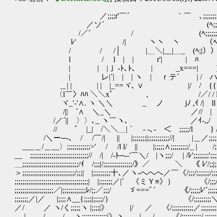
／;;;;r'￣´ ｀￣ゝ､;;;;;;;;;
／ソ´ (ﾍ;;;;;;;ﾊ
/／´ / (ﾍ;;;;;;;|）
ﾚ' /| ヽヽ ヽ （ﾍ;;;;|
/ / /│ |＿＼|__|＿_ (ﾍ;|））
l / l | | r'| | ﾊ ｀ ((!
| | | 」-ﾄ､ﾄ､ | _x===| }
| レ|´| | | ヽ | ｒテ´ | / ハヽ
＿| | | | |_==ヾ､ ∨ |/ / {{￣
〈l￣〉ﾊﾊ ＼＼xﾞ , /／/ / llヾ〉
ヾ_'-'∧. ヽ ＼＼ _ ノ jﾉ ,ｲ /| ll
/||ゞ´∧ ＼_＼ゝ ／// | {{| |
/／´|| 〉〉､_ ヽ￣ヽ､ ／ｲ‐,,/ ﾞ| | |
// ﾞ |_| /＼＼＿|｀ - -､- ＜￣;;;;;/l } /｀│＿;;
/＼ー─-､ / /￣/| || |;;;;;;;|;;;;;;;;;;;//| |＿／;;;;;;;;| 
___＿/＿__〉;;;;;;;;;;;;>' / /l l/ || |;;;;;∧;;;;;;;;;/_ | /;;;;;;;;;;
__ゝ;;;;;;;;;;;;;;;;;;;;;;;;;;;;;;// /| /-ﾄ─--'￣＼/ |ヽ;;;/ | /ﾚ';;;;;;;;';;;;;;;
＿;;;;;;;;;;;;;;;;;;;;;;;;;;;;;/ｲ /;;;|/;;;;;;;;;;;;;;;/》／ ＼ 《 ﾚ'/;;|;;;/;;;;
＞;;;;;;;;;;;;;;;;;;;;;;;;;;;/;;;| |;;;;;;;;;十､／ヽ-へへへ／￣《/;;;/;;;;;;;/;;;;;
;;;;;;;;;;;;;;;;;;;;;;;;;;;;;;;;;;;;;;| |;;;;;;;／|´ 《ミＹ≡》） 《/;;;/;;
;;;;;;;;;;;;;;;;;;;;／|;;;;;;;;;;;;ﾚ/;;／;;;/ ゞ===ﾞ´ 《/;;;;;ﾚ'´;;;;;;;;;;
;;;;;;;／|／ |;;;;∧__{;;;;|;;;;;/） 《/;;;;;;;;;＼;;;;;;;;;;;
／/ ／ ヽ/く;;;;;ヽ |;;;;|》 |/ ／ 《/;;;;;;;;;;;／;;;;;;;;;;;;;;;;
| / / ヽ;;;;;;;;;;;;;|》ヽ | / 《/;;;;;;;;;;/ ;;;;;;;;;;;;;;