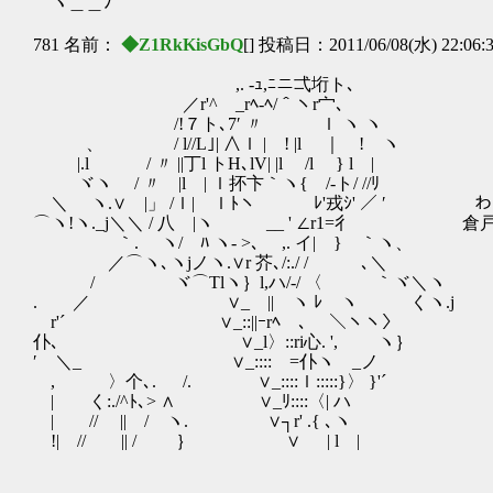
ヽ＿＿ﾉ
781 名前：
◆Z1RkKisGbQ
[] 投稿日：2011/06/08(水) 22:06:
,. -ｭ,ﾆニ弌垳ト､
／r'^ _rﾍ-ﾍ/＾ヽr宀､
/!７ト､7′ 〃 ｌ ヽ ヽ
、 / l//L｣| ∧ｌ | ! |l ｜ ! ヽ
|.l / 〃 ||丁l トH､lV| |l /l } l |
ヾヽ / 〃 |l | ｌ抔卞｀ヽ{ /-ト/ //ﾘ
＼ ヽ.∨ |」 /ｌ| ｌﾄヽ￣ ﾚ'戎ｼ' ／ ′
⌒ヽ!ヽ._j＼＼ / 八 |ヽ __ ' ∠r1=彳 
｀. ヽ/ ﾊ ヽ‐ >､ ,. イ| } ｀ヽ、
／⌒ヽ､ヽjノヽ.∨r 芥､/:./ / ､＼
/ ヾ⌒Tlヽ｝l,ハ/-/ 〈 ｀ヾ＼ヽ
. ／ ∨_ || ヽ ﾚ ヽ くヽ.j
r'´ ∨_::||ｰrﾍ ､ ＼ヽヽ〉
仆､ ∨_l〉::ri心. ', ヽ｝
′ ＼_ ∨_::::ゞ=仆ヽ _ノ
, 〉个､. /. ∨_::::ｌ:::::}〉 }'´
| く:./^ﾄ､> ∧ ∨_ﾘ::::〈| ハ
| // || / ヽ. ∨┐r' .{ ､ヽ
!| // || / ｝ ∨ | l |