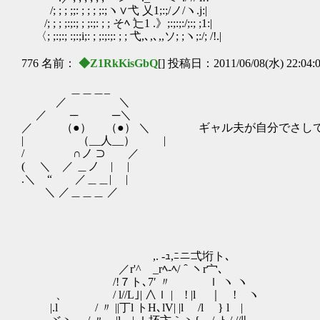
/; ; ; ;;: ; ; ; ;:;ヽ∨弋 乂1;:;/ノ/ヽ.j:|
/; ; ; ;:;:; ; ;:;: ; ; そﾍ 辷1 .》;:;:;:/;:; ;1:|
〈; ;:;:; :;:;i;: ; ;:;:;: ; ; 弋,､,､,,ソ; ;ヽ;:/; /!.|
776 名前：
◆Z1RkKisGbQ
[] 投稿日：2011/06/08(水) 22:04:
＿＿＿_
／ ＼
／ ─ ─＼
／ （●） （●） ＼ ギャル夫が自分でさして
| （__人__） |
/ ∩ノ ⊃ ／
( ＼ ／ ＿ノ | |
.＼ “ ／＿＿| |
＼ ／＿＿＿ ／
,. -ｭ,ﾆニ弌垳ト､
／r'^ _rﾍ-ﾍ/＾ヽr宀､
/!７ト､7′ 〃 ｌ ヽ ヽ
、 / l//L｣| ∧ｌ | ! |l ｜ ! ヽ
|.l / 〃 ||丁l トH､lV| |l /l } l |