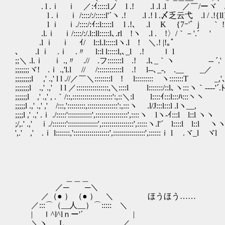
. l .ｉ ｉ ／:ｲ:::::lノ l .! .l .l .l ／￣/ーヾ / 
l .ｉ ｉ /::::/:/:::::l'´ヽ .! .l .! l .〆乏云弋 
l ｉ ｉ./::::/:ｲ::l:::::l l .!､ .l K {7ｰ'
.l.ｉ ｉ/::::/:/.l::ll:::::l､.rl !ヽ .l . !〉/｀－'.´
.l ｉ ｉゝ ｲ/ l::l.l:::::lヽ.l ! ＼
､ .l ｉ .ｉ .〃 l::l l:::::l,､_l .! ｌ l 
;;＼ .l.ｉ ｉ .,〃 .// .フ:::::::l .! 
;;;;;;;ヾ! .ｉ .,'l.l // /::::::::::::l 
;;;;;;;;l ,' .,' l l .//／￣＼::::::::l ! l:
;;;;;;;l .,' .,' l l ／::::::::::::::::,＼::::l l:::::::/::l､ヽ:::ヽ｀‐--‐'´.
;;;;;;l ,' .,' , .｀/::,::::::::::::::::::::':,::＼:l l::::ｲ:::l:::
;;;;;l .,' .,' ,' /:::,':::::::::,:::::::::::::::':,:::ヽ .l/J:::l:::l .lヽ_
;;;;l ,' .,' .ｉ ./:::::'::::::::::::',::::::::::::::::',::::ヽ lヽ-ｲ:::l
;/,.' .,' ｉ./:::::::':::::::::::::::',::::::::::::::::',:::::ヽ.l
',.' ,' .ｉ l:::::::,'::::::::::::::::::',::::::::::::::::',::
＿＿＿
／─ ─＼
／（● ） （● ） ＼ ほうほう……
／:::⌒（__人__）⌒::::: ＼
| ｌ^l^lｎー'´ |
＼ヽ L ／