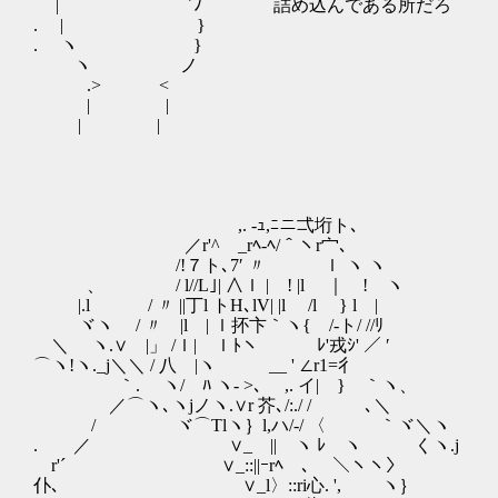
| ｀ ⌒´ﾉ 詰め込んである所だろ
. | }
. ヽ }
ヽ ノ
.> <
| |
| |
,. -ｭ,ﾆニ弌垳ト､
／r'^ _rﾍ-ﾍ/＾ヽr宀､
/!７ト､7′ 〃 ｌ ヽ ヽ
、 / l//L｣| ∧ｌ | ! |l ｜ ! ヽ
|.l / 〃 ||丁l トH､lV| |l /l } l |
ヾヽ / 〃 |l | ｌ抔卞｀ヽ{ /-ト/ //ﾘ
＼ ヽ.∨ |」 /ｌ| ｌﾄヽ￣ ﾚ'戎ｼ' ／ ′
⌒ヽ!ヽ._j＼＼ / 八 |ヽ __ ' ∠r1=彳
｀. ヽ/ ﾊ ヽ‐ >､ ,. イ| } ｀ヽ、
／⌒ヽ､ヽjノヽ.∨r 芥､/:./ / ､＼
/ ヾ⌒Tlヽ｝l,ハ/-/ 〈 ｀ヾ＼ヽ
. ／ ∨_ || ヽ ﾚ ヽ くヽ.j
r'´ ∨_::||ｰrﾍ ､ ＼ヽヽ〉
仆､ ∨_l〉::ri心. ', ヽ｝