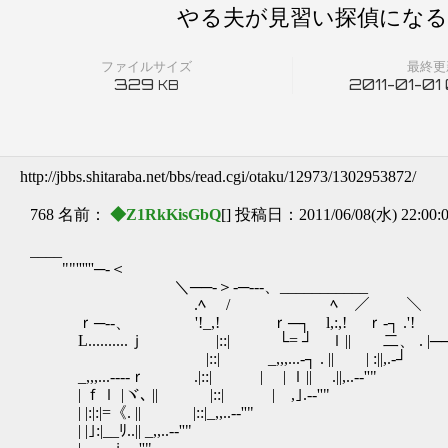
やる夫が見習い探偵になるよう
ファイルサイズ
最終更
329
2011-01-01
KB
http://jbbs.shitaraba.net/bbs/read.cgi/otaku/12973/1302953872/
768 名前：
◆Z1RkKisGbQ
[] 投稿日：2011/06/08(水) 22:00:
____
""''''''─-＜
＼──-＞-─---、___________
.ﾍ / ﾍ ／ ＼
ｒ─--、 '!_,! ｒ─┐ l,:,! ｒ‐┐ .'!
L..........ｊ |::| └= ┘ ｌ|| 二、 . |─────┐:............:::::
|::| _,,,...-┐ . || | :||,.-┘ /ｒﾚ:::..:.............::
_,,,...--‐‐ｒ .|::| | | ｌ|| .||,..-‐''" . / ,.>:::..:...
| ｆｌ |ヾ､ || |::| | ,｣.-‐''" / ｆ:+"..
| |:|:|=《. || |::|_,,..-‐''" ./ ｖ'... ::
| |｣:|__ﾘ..|| _,,..-‐''" ,/__ｒ*... ... :::..:.......