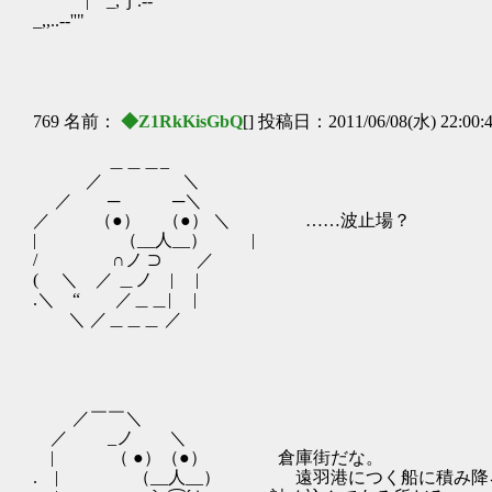
| _,ｊ.-‐''" ￣￣￣￣
_,,..-‐''" ＿＿＿＿＿
/ｌ_,、..、*ｒ、.～`－
/ ｖ~ ｀＾... ... :::..:......⌒～'~... .
,/ｒ'＾:::..:.............:::::.:.::.::.::::::: .
769 名前：
◆Z1RkKisGbQ
[] 投稿日：2011/06/08(水) 22:00:
＿＿＿_
／ ＼
／ ─ ─＼
／ （●） （●） ＼ ……波止場？
| （__人__） |
/ ∩ノ ⊃ ／
( ＼ ／ ＿ノ | |
.＼ “ ／＿＿| |
＼ ／＿＿＿ ／
／￣￣＼
／ _ノ ＼
| （ ●）（●） 倉庫街だな。
. | （__人__） 遠羽港につく船に積み降