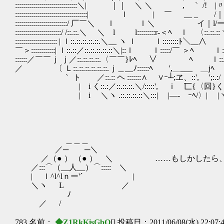
:::::::::::::::::::::::::::::::＼| ｜｜ ＼ ＼ , ｀ /! 
::::::::::::::::::::::::::::::::::::| ｌ | ￣ __ _ /｜/″／::::
::::::::::::::::::::::::::/ 厂￣＼ ｌ ｌ＼ イ｜l/ーく:
:::::::::::::::::::::::/ /::.::.＼ ＼ l l:::::::::r‐＜ﾍ ｌ 〈::.::.::
::::::::::::::::::::: | ｌ::.::.::.::.::.＼__ ヽ ｌ ｌ::::::::ﾄ＼__∧
￣＞::::::::::::| ｌ::.::／::.::.::.::.::＼|::ｌ ｌ:::::/￣ ＞ﾍ ｌ::.::
::::::／￣￣ｊ ｊ／::.::.::.::.〈￣￣}ﾚﾍ ∨ ﾍ ｌ::.l::.::.
／ 〔 Ｌ::.::.::.::.::.::.ｊ＿__ﾉ::::::ﾍ ',＿___ ＿jﾍ V
｀ ト ／::.:: ヘ :::::::∧ ∨ｰ┴;ヱ、::', ';:.:/
| i く::.:／::.::.::.＼/:::::', ｉ 匸{〈回}く
| i ＼ヽ .::.::.::.::＼:::| |―-ゞｰﾍ/〉| |ヽ
＿＿＿
／─ ─＼
／（● ） （● ） ＼ ……もしかしたら、さ
／:::⌒（__人__）⌒::::: ＼
| ｌ^l^lｎー'´ |
＼ヽ L ／
ゝ ﾉ
／ /
783 名前：
◆Z1RkKisGbQ
[] 投稿日：2011/06/08(水) 22:07: