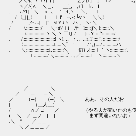
／<//l､ ヽヽｨf_lｊ` ¨ ∠ノlﾉ.|| l ヽ>
ヽ／/{∧ ＼＿. __'_, ,ｨ′l ﾚ. l
. / //'l | ＼__＜. ､ __`_´.ｲ,ヽ ＼,__ l
/ l_| |_! ｌ ｌ l'ー--,＜└vヽ ＼＼!
. / ,ｨｰ-.‐| |'′ //lＹﾐヽ|l ハ 、 ヽ:.＼
/ /.::::::::::::{ ＼ｰtfﾉｌi 斤 l:::::|j＼ l:::::::.＼
/.:::::::::::::::ヽi＼ ヽ ￣l｣ |/ |::.Ｙ :::`'::::::::::/
. /.::::::::::::::::::::::|:::l ヽl_,､_ｒ､,_,､r､l'|:::::', :::::::::::::/
〈:::::::::::::::::::::::::l:::::＼ﾞ ' | l / ' ,}::::/ :::::::::::ハ
. ＼:::::::::::::::::::i､:::::::::＼ 仍} ,/:::::ｌ｀ヽ:::::::::::::',
T :::::::::::/ ＼:::::::::::` - ､／::::::::l ヽ:::::::::..ヽ
＿＿＿_
／ ＼
／ ─ ─ ＼
／ （─） （─） ＼ ああ、その人だお
| （__人__） |
/ ∩ノ ⊃ ／ （やる夫が聞いたのも低い
( ＼ ／ ＿ノ | | まず間違いないお）
.＼ “ ／＿＿| |
＼ ／＿＿＿ ／