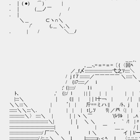
. ｜ ( ●) ⌒） |
. ｜ （__ノ￣ /
. ｜ /
＼＿ ⊂ヽ∩＼
/´ (,＿ ＼.＼
. | / ＼＿ﾉ
_＿,、
, __-,=＝=＝=〔{〈回ﾍ
／_f〆::::::::::::::::::::::弋之ｿ::::＼
/ ｊf７::::::::／￣￣￣￣￣ ＼:::::＼
/ {i7:::::／ i ＼:::
;′ {|::::/ l i | ヽ:::
ﾄ、 ,′ {|:/ ｌ | |｜ | | | | Ｙ
|:::＼ ｜ {|| | |｜l十￢ | /｜ 
＼＼:::＼ | ﾞ| | 斤==ミハ || /ﾄ､ｊ |
::::::＼＼:::＼. | | | | tしｿ ﾘ|
::::::::::::＼〉 ::::＼ | ｜ | ヽ ＼￣ '(ﾚﾘﾙ | ,
:::::::::::::::::::::::::::::::＼| ｜｜ ＼ 
::::::::::::::::::::::::::::::::::::| ｌ | ￣ __
::::::::::::::::::::::::::/ 厂￣＼ ｌ ｌ＼ イ｜l/ーく:
:::::::::::::::::::::::/ /::.::.＼ ＼ l l:::::::::r‐＜ﾍ ｌ 〈::.::.::