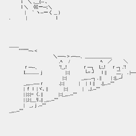
i⌒＼ ,__(‐- ､
l ＼ 巛ー─;＼
| ｀ヽ-‐ーく＿）
. | l
____
""''''''─-＜
＼──-＞-─---、___________
.ﾍ / ﾍ ／ ＼
ｒ─--、 '!_,! ｒ─┐ l,:,! ｒ‐┐ .'!
L..........ｊ |::| └= ┘ ｌ|| 二、 . |─────┐:............:::::
|::| _,,,...-┐ . || | :||,.-┘ /ｒﾚ:::..:.............::
_,,,...--‐‐ｒ .|::| | | ｌ|| .||,..-‐''" . / ,.>:::..:...
| ｆｌ |ヾ､ || |::| | ,｣.-‐''" / ｆ:+"..
| |:|:|=《. || |::|_,,..-‐''" ./ ｖ'... ::
| |｣:|__ﾘ..|| _,,..-‐''" ,/__ｒ*... ... :::..:.......
| _,ｊ.-‐''" ￣￣￣￣
_,,..-‐''" ＿＿＿＿＿
/ｌ_,、..、*ｒ、.～`－
/ ｖ~ ｀＾... ... :::..:......⌒～'~... .
,/ｒ'＾:::..:.............:::::.:.::.::.::::::: .