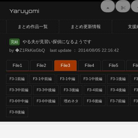
Yaruyomi
まとめ作品一覧
まとめ更新情報
支援
やる夫が見習い探偵になるようです
完結
by ◆Z1RkKisGbQ last update ： 2014/08/05 22:16:42
File1
File2
File3
File4
File5
Fi
F3-1前編
F3-1中前編
F3-1中編
F3-1中後編
F3-1後編
F
F3-3中前編
F3-3中後編
F3-3後編
F3-4前編
F3-4後編
F
F3-6中中編
F3-6中後編
埋めネタ
F3-6後編
F3-7前編
F
F3-8後編