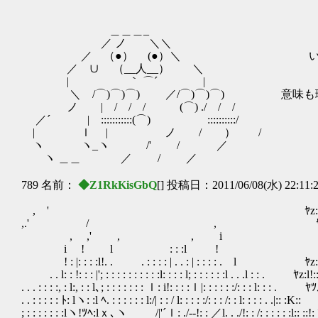
＿＿＿_
／ ノ ＼＼
／ （●） (●）＼ いやいやい
／ ∪ （__人__） ＼
| ｀ ⌒´ | （でもなんとな
＼ /⌒)⌒)⌒) ／/⌒)⌒)⌒) 意味も理
ノ | / / / (⌒) ./ / /
／´ | :::::::::::(⌒) ゝ ::::::::::/
| ｌ | ノ / ） /
ヽ ヽ_ヽ /' / ／
ヽ ＿＿ ／ / ／
789 名前：
◆Z1RkKisGbQ
[] 投稿日：2011/06/08(水) 22:11:
, ' ﾔz:. :. :. :. l!:
,.' / , ﾔz:: :: :. :l
, ,' , , i ﾔz:: :: ::
i ! l : : :l ! ﾔz: ::
! : |: : : :l!. . . : : : : | . . : | : : : : . l ﾔz:: 
. . l: : !: : : |'; : : : : : : : : : :l: : : : l; : : : : : :l . . .l : : . ﾔz:l!:
. . . : : : :, : l:, : : l､; : : : : : : : ｌ: i!: : : :ｌ|: : : : : :/: : : l: : : . 
. . : : : : : ﾄ: lヽ: :l ﾍ. : : : : : : l:/| : : / l: : : : :/: : : /: : l: : : : . .|:: :K::
; : : : : : : :lヽ!ﾂﾍ:lｘ､ヽ /|'´ｌ: ./‐-!: : ／l. . ./!: : /: : : : : :l:: ::!