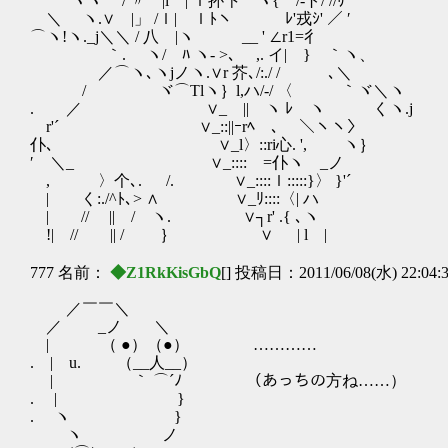
ヾヽ / 〃 |l | ｌ抔卞｀ヽ{ /-ト/ //ﾘ
＼ ヽ.∨ |」 /ｌ| ｌﾄヽ￣ ﾚ'戎ｼ' ／ ′
⌒ヽ!ヽ._j＼＼ / 八 |ヽ __ ' ∠r1=彳
｀. ヽ/ ﾊ ヽ‐ >､ ,. イ| } ｀ヽ、
／⌒ヽ､ヽjノヽ.∨r 芥､/:./ / ､＼
/ ヾ⌒Tlヽ｝l,ハ/-/ 〈 ｀ヾ＼ヽ
. ／ ∨_ || ヽ ﾚ ヽ くヽ.j
r'´ ∨_::||ｰrﾍ ､ ＼ヽヽ〉
仆､ ∨_l〉::ri心. ', ヽ｝
′ ＼_ ∨_::::ゞ=仆ヽ _ノ
, 〉个､. /. ∨_::::ｌ:::::}〉 }'´
| く:./^ﾄ､> ∧ ∨_ﾘ::::〈| ハ
| // || / ヽ. ∨┐r' .{ ､ヽ
!| // || / ｝ ∨ | l |
777 名前：
◆Z1RkKisGbQ
[] 投稿日：2011/06/08(水) 22:04:
／￣￣＼
／ _ノ ＼
| （ ●）（●） …………
. | u. （__人__）
| ｀ ⌒´ﾉ （あっちの方ね……）
. | }
. ヽ }
ヽ ノ