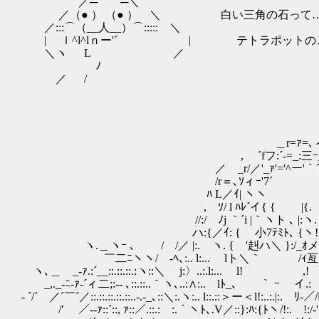
／─ ─＼
／（● ） （● ） ＼ 白い三角の石って
／:::⌒（__人__）⌒::::: ＼
| ｌ^l^lｎー'´ | テトラポットのこ
＼ヽ L ／
ゝ ﾉ
／ /
＿r=ｧ=､ィfZｧ､
, ´fフ:´-=_:三ｰ_ｰ
／ _r/／'_ｧ'='^ー'｀´｀ 
/r＝､ｿィｰ'7
ﾊ L／ｲ| ヽヽ 
, ｿ/ l ﾊﾚ´イ{ { |{. 
//:/ ﾉj ｀´i |｀ヽト ､ |:ヽ. }
ハ:{／ｲ: { 小7ﾃﾐﾄ､ {ヽ!: / / 
ヽ.＿ヽｰ ､ / /／ |:. ヽ. { '赳ハ＼ }:/_ｵメ
￣二ﾆヽヽ/ -ﾍ､:.. l:... lト＼｀ /ｨ
ヽ､＿ _-ｧ.:´__::.::.::.:ヽ::＼ j:〉..:.l:... l! 
_,._-ﾆ-ｧ‐´ィ二;:-- ､::.::..｀ヽ､..:∧:.. lﾄ_､ ｀ ｰ イ.: 
‐ ´/´ ／´￣´／::.::.::.::.::..‐.-_､::＼:.ヽ:.. l::.::＞ー＜l!:..:.|:. ﾘ‐／/
/′ ／-‐ｧ::´::, ｧ::／.::.:￣:.｀ヽﾄ､.V／::}:ﾊ:{ﾄヽ/!:. !:/‐':