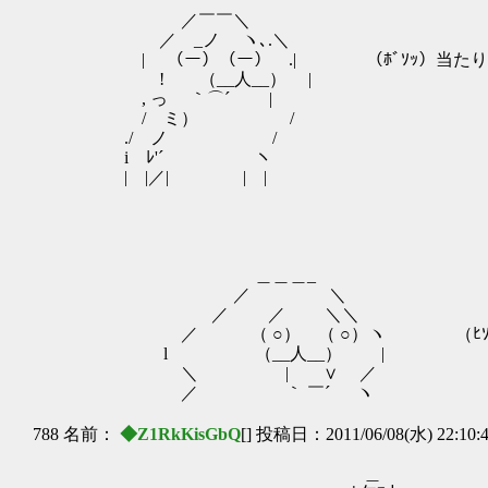
／￣￣＼
／ _ノ ヽ､.＼
| （ー）（ー） .| （ﾎﾞｿｯ）当たり
! （__人__） |
, っ ｀⌒´ |
/ ミ） /
./ ノゝ /
i ﾚ'´ ヽ
| |／| | |
＿＿＿_
／ ＼
／ ／ ＼＼
／ （ ○） （ ○）ヽ （ﾋｿﾋｿ）お
l （__人__） |
＼ | ∨ ／
／ ｀ ￣´ ヽ
788 名前：
◆Z1RkKisGbQ
[] 投稿日：2011/06/08(水) 22:10:
＿