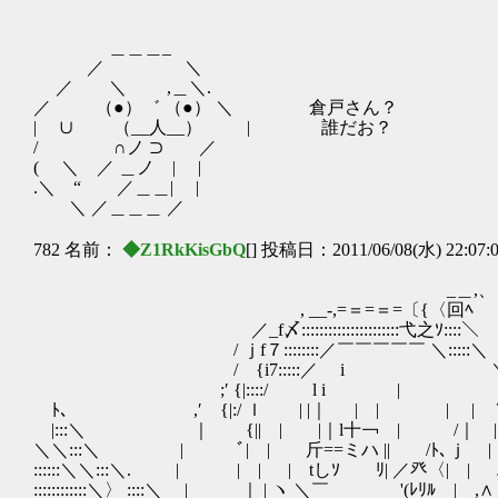
＿＿＿_
／ ＼
／ ＼ ,＿＼.
／ （●）゛ （●） ＼ 倉戸さん？
| ∪ （__人__） | 誰だお？
/ ∩ノ ⊃ ／
( ＼ ／ ＿ノ | |
.＼ “ ／＿＿| |
＼ ／＿＿＿ ／
782 名前：
◆Z1RkKisGbQ
[] 投稿日：2011/06/08(水) 22:07:
_＿,、
, __-,=＝=＝=〔{〈回ﾍ
／_f〆::::::::::::::::::::::弋之ｿ::::＼
/ ｊf７::::::::／￣￣￣￣￣ ＼:::::＼
/ {i7:::::／ i ＼:::
;′ {|::::/ l i | ヽ:::
ﾄ、 ,′ {|:/ ｌ | |｜ | | | | Ｙ
|:::＼ ｜ {|| | |｜l十￢ | /｜ 
＼＼:::＼ | ﾞ| | 斤==ミハ || /ﾄ､ｊ |
::::::＼＼:::＼. | | | | tしｿ ﾘ
::::::::::::＼〉 ::::＼ | ｜ | ヽ ＼