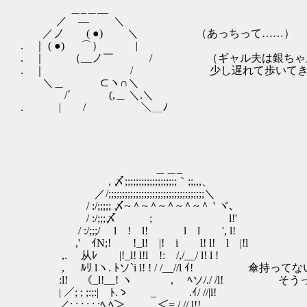
＿_＿__
／ ― ＼
／ノ ( ●) ＼ （あっちって……）
. ｜ ( ●) ⌒） |
. ｜ （__ノ￣ / （ギャル夫は銀ちゃん
. ｜ / 少し遅れて歩いてきた
＼＿ ⊂ヽ∩＼
/´ (,＿ ＼.＼
. | / ＼＿ﾉ
＿＿_
, 〆;;;;;;;;;;;;;;;;;;;｀;;,,,、
／/;;;;;;;;;;;;;;;;;;;;;;;;;;;;;;;;;;;＼
/ :/;;;;; 〆~＾~＾~＾~＾~＾ ' ヾ､
/ :/;;;〆 ; l!'
/ :/;;;/ l ! l! l l ', l!
,' ｲN;! !_l! |! i l! l! l |!l
,. 从ﾚ |!_l! l!l !: /,/__/ l! l !
, ﾙﾘ lヽ. ﾄソ`i l! ! / /__//l ｲ! 傘持
:l! 《_l!__! ヽ ゝ , ﾍソ/./ /l! 
| ／; ; ;:;:| ﾄ.ゝ _ .ｲ/ //|l!
.／; ; ; ; ; ;ﾍ ﾍ＞ ._ ＜=./ // l!!