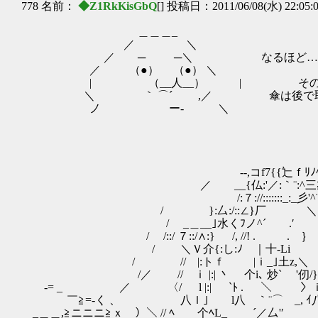
778 名前：
◆Z1RkKisGbQ
[] 投稿日：2011/06/08(水) 22:05:
＿＿＿_
／ ＼
／ ─ ─＼ なるほど…
／ （●） （●） ＼
| （__人__） | そのとき
＼ ｀ ⌒´ ,／ 傘は後で取りに行
ノ ー‐ ＼
-‐,コf7{{辷ｆﾘﾉﾍ
／ __{仏:'／:｀¨:^三≧
/:７://:::::::_:_彡'^¨
/ }:厶:/::∠}厂 ＼
/ _＿__｣水くﾌノ^´ .′ 丶
/ /::/ ７::/∧:} /, //! . . ｝ l
/ ＼Ｖ介{:し:ﾉ ｜十-Li j/ }
/ // |:トｆ |ｉ_｣土z,＼ ァｨ/
/／ // ｉ |:| 丶 个i､ 炒` '仞
‐= _ ／ 〈/ l |:| `ﾄ . ＼ 〉ｉ{
￣≧=-く 、 八ｌ｣ l八 ｀¨⌒ _, ｲ八}
_＿＿,≧ニニニ≧ｘ ）＼ // ﾍ 个ﾍL_ ´／厶'′