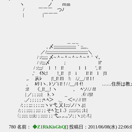
ヽ ノ ｍm
/ ￣￣￣ つﾉ
| |￣￣￣
＿＿_
, 〆;;;;;;;;;;;;;;;;;;;｀;;,,,、
／/;;;;;;;;;;;;;;;;;;;;;;;;;;;;;;;;;;;＼
/ :/;;;;; 〆~＾~＾~＾~＾~＾ ' ヾ､
/ :/;;;〆 ; l!'
/ :/;;;/ l ! l! l l ', l!
,' ｲN;! !_l! |! i l! l! l |!l
,. 从ﾚ |!_l! l!l !: /,/__/ l! l !
, ﾙﾘ lヽ. ﾄソ`i l! ! / /__//l ｲ! ……住所は
:l! 《_l!__! ヽ ゝ , ﾍソ/./ /l!
| ／; ; ;:;:| ﾄ.ゝ _ .ｲ/ //|l!
.／; ; ; ; ; ;ﾍ ﾍ＞ ._ ＜=./ // l!!
/; ; ; ;;: ; ; ; ;:;ヽ∨弋 乂1;:;/ノ/ヽ.j:|
/; ; ; ;:;:; ; ;:;: ; ; そﾍ 辷1 .》;:;:;:/;:; ;1:|
〈; ;:;:; :;:;i;: ; ;:;:;: ; ; 弋,､,､,,ソ; ;ヽ;:/; /!.|
780 名前：
◆Z1RkKisGbQ
[] 投稿日：2011/06/08(水) 22:06: