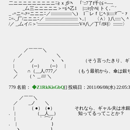
二ニニニニニニニニニﾆ≧ｘ彡'ﾍ ｢¨::7了f千{≦=―-
_厶三ニニニニニ＞=≦ﾍ乙1 |:::/r介ﾊi| トく,⌒´
_ -=ニ=‐ｧ=ニニニﾆ／::::::::::::::::::＼) l⌒レｆじﾍ |i:::::ﾏ⌒ｰ ｧ
ﾆ=-_厂/ニニニﾆ／ ::::::::::::::::::::::::::::ヽ, | 〈∧〉}八:::::＼＾
/／ _,厶イ/ﾆ＞'::::::::::::::::::::::::::::::::::::Vﾊ八／丁｢/f刈〉::::::::〉
／￣￣￣＼
／ ＼
/ ノ ヽ ヽ （そう言ったきり、ギャル夫
| （─） （─） |
＼ ∩（__人/777／ （もう最初から、傘は銀ち
／ （丶＿//// ＼
779 名前：
◆Z1RkKisGbQ
[] 投稿日：2011/06/08(水) 22:05:
／￣￣＼
／ _ノ ＼
| （ ●）（●） それなら、ギャル夫は水銀
. | （__人__） 知ってるってことか？
| ｀ ⌒´ﾉ
. | }
. ヽ }