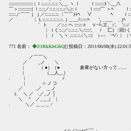
::::::::::::::::::::: | ｌ::.::.::.::.::.＼__ ヽ ｌ ｌ::::::::ﾄ＼__∧
￣＞::::::::::::| ｌ::.::／::.::.::.::.::＼|::ｌ ｌ:::::/￣ ＞ﾍ ｌ::.::
::::::／￣￣ｊ ｊ／::.::.::.::.〈￣￣}ﾚﾍ ∨ ﾍ ｌ::.l::.::.
／ 〔 Ｌ::.::.::.::.::.::.ｊ＿__ﾉ::::::ﾍ ',＿___ ＿jﾍ V
｀ ト ／::.:: ヘ :::::::∧ ∨ｰ┴;ヱ、::', ';:.:/
| i く::.:／::.::.::.＼/:::::', ｉ 匸{〈回}く
| i ＼ヽ .::.::.::.::＼:::| |―-ゞｰﾍ/〉| |ヽ
771 名前：
◆Z1RkKisGbQ
[] 投稿日：2011/06/08(水) 22:01:
／￣￣＼
／ _ノ ＼
| （ ●）（● 倉庫がない方って……
| （__人__）
. | ﾉ
| ∩ ノ ⊃
／ .／ ＿ノ
(. ＼ ／ .／_ノ │
＼ “ ／_＿_| |
. ＼／ ＿＿＿ /
,ィ/;;／';;;;ｨ=''´￣ .: . ｀