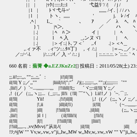
| | | |ｯｸ{:::::J;::l ｀ 弋益ﾘ '/ /| / j /
| l | ﾄヾ弋斗=' ,,,,,, /イ.｜/
| l | トヽ、,,,,, ' j. ﾚ 
,ﾍ | L_ ｀ ､ ｱ ／ λ ﾍ、 ﾊ
} '| |ﾍ＞, ／ ハ ヽ. ﾊ 
| .| | ﾍ ﾊ ＞ イ | | ﾍ
| .| l ﾍ 入 _,ンヌヾl | ﾍ.
| .| |＞イ:.| ﾄ､フ＜´ ,.ｲ .|＞＜ﾍ＿ 
,.ィァ不 .ィ'ツ:.:.ﾀﾊ丁} , ィ /:.| |＝‐-､_／＞.
／::/ｰ'‐l. |/:.:.:/ｲ／ 入 ｰ' /:.: j ｜::.::.::.::.＞´::.::.｀ﾍ
660 名前：
蕪菁 ◆a.EZJKuZr2
[] 投稿日：2011/05/28(土) 23:
;;.ii!;;::,,､"";;,,;;,゛: |i!|il|!ll
il|!ll| Y ;;／,,"" |liiil|!i!|";"゛ﾉ)|;;.;;;;;::,,､"";;(;;;;;::::゛"" 
.|lii!|ノ ）`~...,,,,,,.....,,, |!!ilill|!l;; ゛ヾ;;::il|!ll| 
,!（(／（;;,,ヽ;;;...（_;;::,, |ll!i（!ll| ￣"＼）l.ii!!ノ ）`~.⌒;
il|!ll| Yii! .|!i!|il|ll| |,!（(／（;;,,ヽノ ;
il|!ll| |!,ii |ill|il|!l） |i|!ll| `（~...,,,,
.|lii!| |ill| |!!iill|!li .|il|lil| （;;,,ヽ;;;...（
.|lii!| |ilｌ| （il|!llli!i| ||
il|!ll| |l|!| |!!iill|!ll| ||liii!| |
|!!iil|,,,,.., ,vv|Mvv(/"从ll|ﾉ( |il|!ll| |ill| vv|Mv 
!ｿ;ﾊj|W "" Vv,w,.vw,.v"ji,,Iw,,MW w,,Mv,w,.vw,.vW "" V"ji,,I