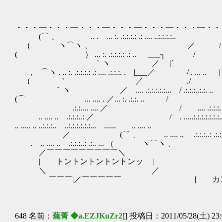
・・・━・・・━・・・━・・・━・・・━・・・━・・
(⌒ 、 .. . ... :. .:.:.:.: .: .... ..:.:.:.:.. .:.:.:.
（ ヽ⌒ヽ 、 ／ / .. .:.:.:..: .:.:.:..
( ） ... :. .:.:.:.: .: .. ___┐ / 
｀ヽ ／ |´ ,
, ⌒ヽ . .. :. .:.:.:.: .: .... .:.:.:. . |___／ / . ... .. | |
（ ' ／ ./ 
ゝ ｀ヽ ／ .... .:.:.:.:.:... / .:.:.:..:.:. .. 
(⌒ ... .... . ／... :. .:.:. .. /
.:.:.... .... ／ / .... .:.:.:. . .. | ... :.
.. .... .. .:.:.:..: ／ / . .....:.:.:.:.:.:.:.
.. ..... .. ..:.:.:.. ..:.:.:.:.:.:... ...... .. ....
／ (⌒ 、 .. .... .. .:.:.:..: .:.:... , ⌒ヽ
. .. .... .. .:.:.:..: .:.. ... （
／￣￣￣￣￣￣￣￣￣＼
| トントントントントンッ |
＼ ／ ／￣￣￣￣￣
￣￣￣|／￣￣￣￣￣ | カンカ
＼
￣￣￣|／
648 名前：
蕪菁 ◆a.EZJKuZr2
[] 投稿日：2011/05/28(土) 23: