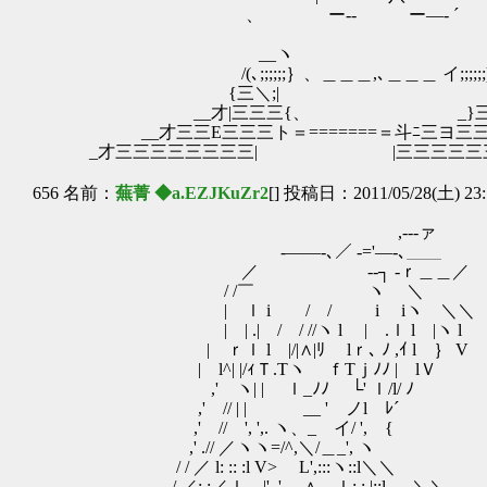
、 ー‐‐ ー―‐ ´ 
__ヽ ∠
/(､;;;;;;｝、＿＿＿,､＿＿＿ イ;;;;;;)
{三＼;| |;／
__才|三三三{、 _}三三|下
__才三三E三三三ト＝=======＝斗ﾆ三ヨ三三三
_才三三三三三三三三| |三三三三三三三
656 名前：
蕪菁 ◆a.EZJKuZr2
[] 投稿日：2011/05/28(土) 23:
,--‐ァ
-――-､／ -='―-､＿＿
／ -‐┐ -ｒ＿＿／
/ /￣ ヽ ＼
| ｌ i / / i iヽ ＼＼
| | .| / / //ヽ l | .ｌ l |ヽ l
| ｒｌ l |/|∧|ﾘ lｒ､ ﾉ ,ｲ l ｝ V
| l^| |/ｨＴ.Tヽ ｆTｊﾉﾉ | lＶ
,' ヽ| | ゝｌ_ﾉﾉ └' ｌ/l/ ﾉ 
,' // | | __ ' ノl ﾚ´
,' // ', ',. ヽ、_ イ/ ', {
,' .// ／ヽヽ=/^,＼/＿_', ヽ
/ / ／ l: :: :l V> L',:::ヽ::l＼＼
/ ／: :／ｌ＿|', ',__∧__ｌ: : |::l_ ＼＼