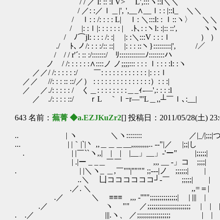
/ / ／ l: :: :l V> L',:::ヽ::l＼＼
/ ／: :／ｌ＿|', ',__∧__ｌ: : |::l_ ＼＼
/ ｌ: : /: : : : L| ｌ: ＼:::l
/ |: :ｌ|: : : : : : | .ﾄ､: :ヽl:
/ ﾉ⌒jl: : : : /: :| |: :＼:::V : : :ｌ ） ）
./ ﾄ､ノ/: : : :/:: ::| |: : : ::ヽ}
/ / / r'´: :: :/:::::::/ ﾘ:::::::::
ノ / /: : : : : :∧::::ノ ノ;;;;::: : : : ｌ: : : :l: :ヽ
／／/ /: : : : : :/ ゝ￣: : : : : : : : : : : : |: : :ｌ
／／ //: : : :: ::/／） : : : : : : : : : : : : : : :）: : :|
／ ／./: : : : : / く＿: : : : : : : :＿_ｨ-―',: : : :l
／ ./: : : : ::/ ｒL ｀ｌｰr―'''L＿,,┴￣ｌ､:__|
643 名前：
蕪菁 ◆a.EZJKuZr2
[] 投稿日：2011/05/28(土) 23:
.. | ヽ ＼ヽ:::::::: ／|_/|;;;|つ∥ 
... | |｀|`|丶 ,,＿＿＿__,,,,,,,,,.. --"|／ |;;|し 
. | |￣``ヽ,,| | | |__」__」-'ー" |;;;;;|
| .|ー _ _＿￣￣ ,,, __ -」コ ;;
. | |＼ヽ_ ＿,￣"''|''""" ;;---|ノ ;;;;;;|
..＼ ゝ凵ココココココ┘-￣ ;;;;;| 
.／. ＼ ,,=＝| || ￣
.／ ＼ ≡≡≡ ,,, ‐''''";;;;;;;;;;;;;;| | ||| |
.／ ヽ "" ／;;;;;;;;;;;;;;;;;;;;;; | | ||||
. .／ |||.ヽ、 ／;;;;;;;;;;;;;;;;; | | |||