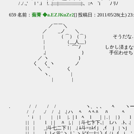
/ ./ .,' ｌ' .i !. .|::::|:::::::::::::::::::|:、::ﾍ `i ﾉ ﾘﾉ
659 名前：
蕪菁 ◆a.EZJKuZr2
[] 投稿日：2011/05/28(土) 23:
／￣￣＼
／ _ノ ＼
| （ ⌒）（⌒） そうだな…
| （__人__）
| ｀ ⌒´ﾉ しかし済まないな、細
,| } 手伝わせちま
／ ヽ }
く く ヽ ノ
＼ `' く
ヽ、 |
| |
. / / / / ヽ、 ､ ､ ﾍ ヽー―=--
/ / ./ / .| .| ハ ﾍ ﾍ ﾍ ﾊ ﾊ ﾍ
' ｉ | | | l |. ｜l ﾍ l ｜ | . | | } l
| | | l |｜ ﾊ |, | | 斗七卞下､| l.ハ .ﾄ､ .|
| | | _|斗七二下 l | .| ﾑ斗=ｪﾑｲ j ,ｲ j | ヽj
| | | l､ lィ示ﾆゝ､l｀ヽ.ﾚ''ｲ::::J::| 〉ｲ. / j. ,ｲ j '