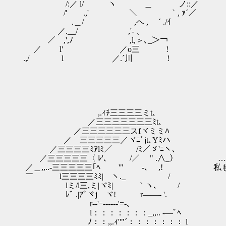
/:／ l/ ヽ ＿ ノ::／
/' .,' ＼ ｀, ｧ´／
.＿/ ,ヘ , ´ ./ｲ
／.__/ ,'- 、
／ ,',ﾉ ,l,＞､_＞￢
／ l' ／o三 ! ﾀ
.,/ l ／.´川 !
,.ｨﾁ三三三三ミt､
／三三三三三三三ﾐt､
／三三三三三三スfヾミミﾊ
／ 三三三三三／ヾﾆﾞjt､Yﾐハ
／三三三三ﾐｱlﾐ／ /ﾐ／ゞ'ﾆヽ、
／三三三三三〈 ﾚ'､ /／ " .∧_） …
／＿,,..-三三三三三｢ﾍ '" -､ ,! 私
￣ l三三三三ﾐﾐ| ヽ._ /
lミ/l三,ミ|ヾﾐ| ｀ヽ､ /
ﾚﾞ .|ｱﾞヾj ヾ! r――‐ '.
r-‐'ｰ------'=-､
l：：：：：：：_,,.. -―ﾞﾍ
ﾉ：：,,.ｨ''"´：：：：：：： l