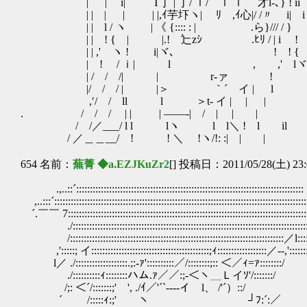
| | i| T丁 | 丁/ ｌ/｀ｌ ｌ 才l-､} ! ii 
| | | | | |,ｲ芋圷ヽ| ﾘ ,ｲ心|/ /〃
| | l / ヽ | 《 {:::: : | .ら}/// 
| | ! { | |.! 辷zｼ .ﾋﾘ / | i ! 
| | ,' ヽ ! i|ヾ､ ! ! {
| ! / ｉ| l , ,' lヾ､
| / / /| | r‐ァ !
|/ / / | |＞ ｀´ イ | l
,′/ / ll l ＞t- イ | | |
. / / / | | | ――-|ゝ/ | | |
/ /／___/ l l lヽ l l＼ ! l il
/ ／＿＿__/ ! ! ＼ !ヽ/!: :| | |
654 名前：
蕪菁 ◆a.EZJKuZr2
[] 投稿日：2011/05/28(土) 23:
.,..::´:::::::::::::::::::::::::::::::::::::::::::::::::::::::::::::::::::::::::::::::::
,..:::´::::::::::::::::::::::::::::::::::::::::::::::::::::::::::::::::::::::::::::::::::::::::::::
´.￣￣ 7:::::::::::::::::::::::::::::::::::::::::::::::::::::::::::::::::::::::::::::::::::::::
./::::::::::::::::::::::::::::::::::::::::::::::::::::::::::::::::::::::::::::::::::::::
/::::::::::::::::::::::::::::::::::::::::::::::::::::::::::::::::::::::::::::::／l::::
,':::::; イ:::::::::::::::::::::::::::::::::::::::::::;ｨ::::::::::::::::::／-‐,':::::::
l／ ./:::::::::::::::::::.;:-ｧ'::::::::::／/::::::::;:: ＜／ｨ=ｧ::::::::/
./::::::::::ｨ::::::::ハム.ｧ／／:;-＜ヽ＿Ｌイｿ'/:::::::/
/;: ＜´/:::::::;' ', ./ｲ／'´`‐---イ l、
´ /:::::ｨ:;' ヽ ┘ﾌ:´:／