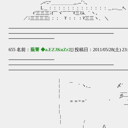
,-='ﾆ"＿＿＿＿＿,,..--ﾞ'-､
L＿：：：：：：：：：：：：：＿,....__ﾍ
ｨ'三三三ﾆf￣ヾ￣￣´ﾏ三ﾐﾑ. ｀ヽ、
／ﾆ三三三三| ：： ﾏ ：： ：ﾏ三三ヽ、 ＼
━━━━━━━━━━━━━━━━━━━━━━━━━━
━━━━━━━━━━━━━━━━━━━━━━━
━━━━━━━━━━
655 名前：
蕪菁 ◆a.EZJKuZr2
[] 投稿日：2011/05/28(土) 23:
━━━━━━━━━━
━━━━━━━━━━━━━━━━━━━━━━━
━━━━━━━━━━━━━━━━━━━━━━━━━━
| ＿ ＿＿__
| ｀ヽ､_ 〆´
| ___
| 彡―┬‐┬‐ｧ
＝＝=＝' ' ヽ＿
| ￣￣
| 
| ! ……
| / ヽ 先生は本当
| 八 ﾉ ,' 思