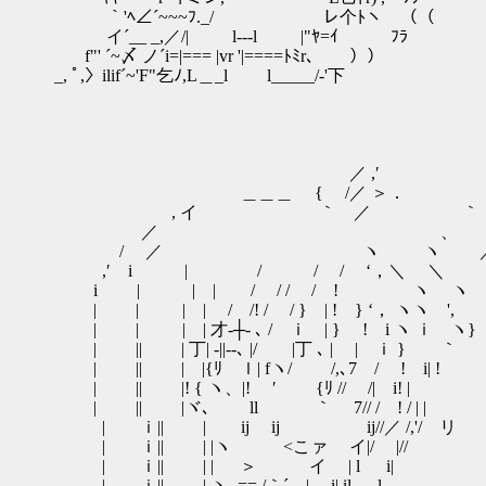
｀'ﾍ∠´~~~ﾌ._/ レ个ﾄヽ （（
イ´__ _,／/| l---l |"ﾔ=ｲ ﾌﾗ
f"' ´~〆 ノ´i=|=== |vr '|====ﾄﾐr､ ））
_, ﾟ,〉ilif´~'F"乞ﾉ,L＿_l l_____/-'下
／ ,′
＿＿＿ { /／ ＞．
, イ ｀ ／ ｀ ￣￣
／ 、 
/ ／ ヽ ヽ 
,′ i | / / / ‘，＼ ＼
i | | | / / / / ! ヽ
| | | | / /! / / } | ! } ‘， ヽ
| | | | 才-┼- ､ / ｉ | } ! i ヽ 
| || | 丁| -||--､ |/ |丁 ､ | | ｉ } ｀
| || | |{ﾘ ｌ| fヽ/ /,､7 / ! i| !
| || |! { ヽ、|! ゞ′ {ﾘ // /| i! |
| || |ヾ､ ll ｀ 7// / ! / | 
| ｉ|| | ij ij ij//／ /,'/ リ
| ｉ|| | |ヽ <こァ イ|/ |//
| ｉ|| | | ＞ イ | l i|
| ｉ|| | ヽ- == /｀´__| i| il l