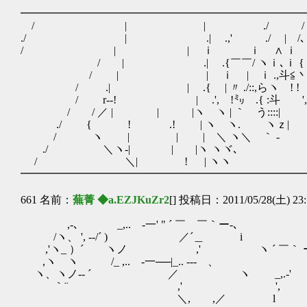
━━━━━━━━━━━━━━━━━━━━━━━━━━
/ | | ./ /
./ | .| .,' ./ | /
/ | | ｉ ｉ ∧ ｉ ',
/ | .| .{￣￣/ ヽｉ､ｉ { .'
/ | | ｉ | ｉ .,斗≦丶 ﾄ .}ヽ. 
/ .| | .{ | 〃 ./::,らヽ ! ! .
/ r‐‐! | .', !㍉ .{ :斗 ', 
/ / ／ | | |ヽ ヽ | ｀ う::::| ヽ |/ 
./ { ! .! | ヽ ヽ. ヽｚ| ヽ
/ ヽ | | | ＼ ヽ＼ ｀ ‐ 
./ ＼ヽ-| | |ヽ ヽヾ､ ／
/ ＼| ! | ヽヽ / .
━━━━━━━━━━━━━━━━━━━━━━━━━━
661 名前：
蕪菁 ◆a.EZJKuZr2
[] 投稿日：2011/05/28(土) 23:
,-､ _,.. -一' " ´ ￣ ￣｀ー-､
/ヽ、 ', -‐/´ ) ／´＿ i
,'ヽ_ ）´ ヽノ ,' ヽ ´ ￣｀ ー
,ヽ ヽ /_ ,.. -一──|_.. -‐- 、
ヽ、ヽノ-‐ ´ ／ ヽ _,.-'
｀¨ ,' '
＼, ,／ l ', おい