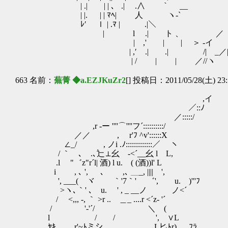
| .| | | 、 .| .∧ ｀ _
| |. | | ﾏﾍ| 人 ヽ-` 
ﾚ′ ｌ | .ﾏ | .|＼ | 
| ゝ l .| ト 、 ／ | ,′
| ,' | | ＞ -イ | ,' | /:
| ,′ .| .| /| _／| ,' |/:.
| / | | ／//ヽ | / |:.:.:./::::::::
663 名前：
蕪菁 ◆a.EZJKuZr2
[] 投稿日：2011/05/28(土) 23:
,イ
／::ﾉ
／:::::/
,r -ー ''''⌒''''フ´::::::::::/
／／ , r'ﾌ ^v'::::::Χ
∠_/ , ノi .ﾉ:::::::::::::／ ヽ
/ ｀ゝ､ .､辷⊥幺ゝ-<´__幺 l L,
.l "゛z"r´l| 酒) l u. ( (酒))l' Lゞ
i , ､ ', ､ ,､ ＿_, |||| ',
', ___( ヾ ｀'7｀' ゛', u. )'''
>ヽ､｀' ､ u. ' , _ __ノ ノ<´
/ <,,, -, ｀ >r .. ＿_ ....r <´z- '´
/ '-'´/ ＼ (
l / / ', ∨L
ﾔｷ r'~ﾄミシ, L匕ﾄr) , ﾌﾗ