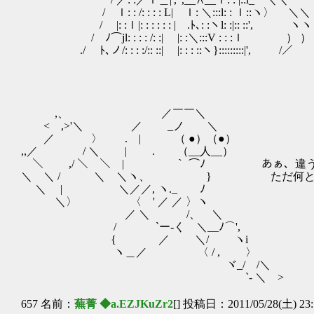
/ ｌ: : /: : : : L| ｌ: ＼:::l: : ｌ::ヽ〉 ＼＼
/ |: :ｌ|: : : : : : | .ﾄ､: :ヽl: :|:: ::', ヽヽ
/ ﾉ⌒jl: : : : /: :| |: :＼:::V : : :ｌ ） ）
./ ﾄ､ノ/: : : :/:: ::| |: : : ::ヽ}:::::::::|', /／
,、 ／￣￣＼
< ,>'＼ ／ _ノ ＼
／ 〉 . | （ ●）（●）
,,／ / ＼ | . （__人__）
＼ ,/ ＼ ＼ | ｀ ⌒ﾉ あぁ、違う違
＼ ＼ / ＼ ＼ヽ、 } ただ何とい
＼ | ＼／／, ヽ._ ﾉ
＼〉 〈 ' ／ ／ 〉ヽ
／ ＼ /、 ＼
/ `ー‐く ＼__ﾉ⌒',
{ ／ ＼/ ヽi
ヽ＿／ 〈 / , 〉
ヾ_/ /＼
`‐ ＼ >
657 名前：
蕪菁 ◆a.EZJKuZr2
[] 投稿日：2011/05/28(土) 23: