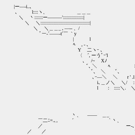
|ー―-i..､
､ l::::ヽ、 ＿＿＿
＼ 丶:::::::ー―――'::::::::::::::
＼ ＼:::::::::::::::::::::::::::::::::::
＼ ＼＿＿_ , ―‐- 、/ | （
ﾞー‐´――-t´￣ ｀y | （_
| l | ｀ ⌒´ }
ﾍ , - ､ | 
Y 二ヽｰ ､ ヽ 
〈 ´, ーうﾞｰ'l _,,.. .ヽ ノ:::::
､ /~ Xﾉ ／ / ｀v::: /::::::
ﾞ､ ＼ ﾍ l / ／λ 〈＼::::::
ﾞ､ ＼ ﾞ、 l､ '´::::i::| ー l:
､ｰ―＼ ＼ r ' .l :::i |: : | i 
i､＿ノ＼ ＼/ : :ll i |: : : |
l : :::::＼. ＼ :|:l i |: : : |'i 
丶、 ―― ＿_
￣二ﾆ=.､, ´ ｀丶、
／ ー-
／ ／ 