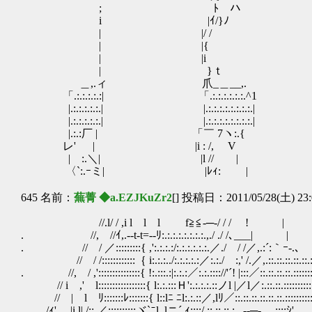
; ﾄ ハ
i |ｲ/}ﾉ 暴力が生
| |/ / 対話から生ま
| |{
| |i 私は、そ
| }ｔ
＿,.ィ 爪_＿__,.
「.:.:.:.:.:| 「.:.:.:.:.:.:.^1
|.:.:.:.:.:.| |.:.:.:.:.:.:.:.:.|
|.:.:.:.:.:.| |.:.:.:.:.:.:.:.:.|
|.:.:厂 | 「￣ 7ヽ:.{
レ' | |i : /, V
| :.＼| |l // |
〈`:.ｰミ| |ﾚｨ: |
645 名前：
蕪菁 ◆a.EZJKuZr2
[] 投稿日：2011/05/28(土) 23:
//.l/ / ,i l l l f≧≦-─‐/ / / ! |
. //, //ｲ,.-‐t-t=-‐ﾘ:.:.:.:.:.:.:.:.,./ ./ /､___| |
. // / ／:::::::::{ ,':.:.:.:/:.:.:.:.:.:.／./ / /／,.:´:｀ｰ-.､
// / /::::::::::::｛ i:.:.:../:.:.:.:.:／:.:./ :,' /.／,.::.::.::.::.::
. //, / ,':::::::::::::::{ !:.:::.:|:.:.:／:.:.:::://'´! |:::／::.::.::.::.::::::
// i ,' l:::::::::::::::::{ l:.:.:::Ｈ':.:.:.:.::ノl |／l／:.::.::.:::::::::::::
// | l ﾘ:::::::ﾚ:::::::{ l::lﾆ ﾆl:.:.::／,lﾘ／::.::.
/ｨ' |i l| /::.／::::::::::ヾ`ﾆl_lニ´ ｨ::::/.::.::