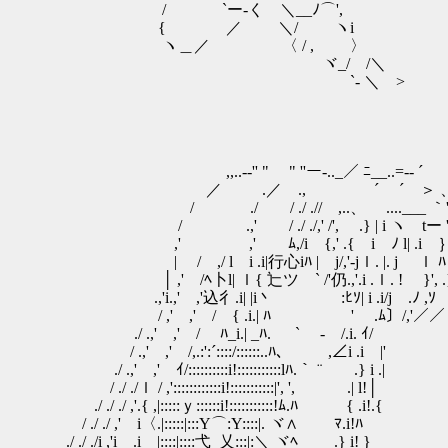
/ `ー‐く ＼__ﾉ⌒',
{ ／ ＼/ ヽi
ヽ＿／ 〈 / , 〉
ヾ_/ /＼
`‐ ＼ >
,,..-‐'' "￣ " ''ー-.._／ ﾆ__..=-‐ ´
／ .／ ., ´ ´ ＞ 
/ ./ / ./ .// ,..、 ....___ ｀''ｰ--
/ .,' / ./ ./,' /', .} | i ヽ tー '
,' ,' ﾑ,/i {,' .{ i ﾉ l| .i ｝ 
| / ,/ l i .i|行心iﾊ | j/,'-jｌ. |. j ｌ ﾊ
│ ,' /ﾍ卜l| ｌ{ 辷ツ ` /'仍.,'.i .ｌ.
.,'i.,' ,'込彳.i| |i丶 :ﾋｿ| i .i/j
/ ,' ,' / { .i.| ﾊ ' .ﾑ〕/,'／／
./ .,' ,' / ﾊ_i.| _ﾊ. ` - /.
/ .,' ,' /,.:':´::::/::::::..ﾊ、 ,∠i .i |'
./ .,' ,' ｲ/::::::::::i!:::::::::::lﾊ.｀ ¨ .} i .|
/ ./ ./ｌ / ,'::::::::::::i!:::::::::::|', ', .| l!│
./ ./ ./ ,'.{ ,|:::::ｙ::::::i!:::::::::::!ﾑ.ﾊ { .i!.{
/ ./ ./ ,' i〈.|:::::|:::Y⌒:Y::::|. ヾ∧ ﾏ.i!ﾊ
./ ./ ./i ,'i .i |::::|::::弋_乂:::|:＼ ヾﾍ .} i! }