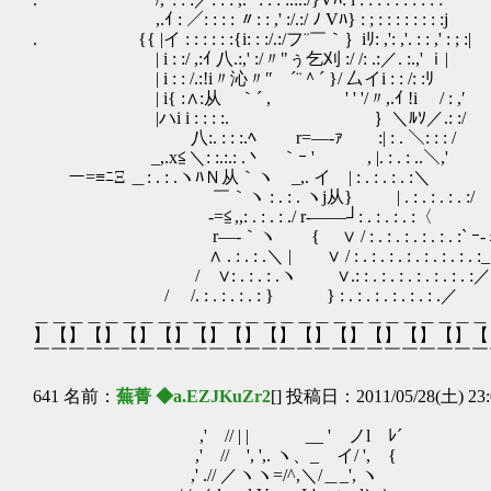
,.ｲ : ／: : : : 〃: : ,' :/.:/ ﾉ Vﾊ} : ; : : : : : : : :j
. {{ |イ : : : : : :{i: : :/.:/フ¨￣｀｝iﾘ
| i : :/ ,:ｲ 八.:,' :/〃"ぅ乞刈 :/ /:
| i : : /.:!i〃沁〃″ ´¨＾´ }/ 厶イi : : /: :ﾘ
| i{ :∧:从 ｀´ , ' ' '/〃,.ｲ !i / : ,′
|ハi i : : : :. ゝ ｝＼ﾙｿ／.: :/
八:. : : :.ﾍ r=―‐ｧ :| : . ＼: : : /
_,.x≦＼: :.:.: .丶 ｀ｰ ' , |. : . : ..＼,'
ー=≡ﾆΞ ＿: . : .ヽﾊＮ从｀ヽ _,. イ | : . : . : . :＼
￣｀ヽ : . : . ヽj从} | . : . : . : . :/
-=≦,,: . : . : ./ r‐――┘: . : . : . :〈
r―‐｀ヽ { ∨ / : . : . : . : . : . :` ｰ-
∧ . : . : .＼ | ∨ / : . : . : . : . : . : . : . :_
/ ∨: . : . : .ヽ ∨.: : . : . : . : . : . : . :
/ /. : . : . : . : } } : . : . : . : . : . : 
＿＿＿＿＿＿＿＿＿＿＿＿＿＿＿＿＿＿＿＿＿＿＿＿＿＿
】【】【】【】【】【】【】【】【】【】【】【】【】【
￣￣￣￣￣￣￣￣￣￣￣￣￣￣￣￣￣￣￣￣￣￣￣￣￣￣
641 名前：
蕪菁 ◆a.EZJKuZr2
[] 投稿日：2011/05/28(土) 23:
,' // | | __ ' ノl ﾚ´
,' // ', ',. ヽ、_ イ/ ', {
,' .// ／ヽヽ=/^,＼/＿_', ヽ