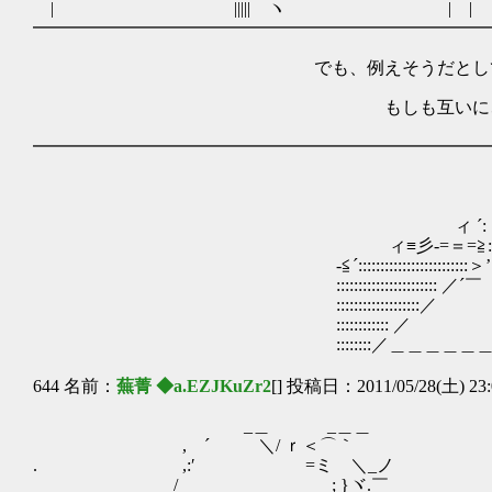
| ||||| ヽ | | |||||
━━━━━━━━━━━━━━━━━━━━━━━━━━
でも、例えそうだとして
もしも互いに、言葉を交わす余
━━━━━━━━━━━━━━━━━━━━━━━━━━
ｰ──‐‐l! ｀ｰ‐‐ ..::::
＿ ∧￣￣｀:. .:::::
ィ ´: : : :..｀＞＜ ﾄ､ / :.x==x 
ィ ´: : : : : : : : : : : : : :｀ヾ∧ /--
ィ≡彡-=＝=≧: : : : : : : : : : :.:.:.∧ ./:ｌ:l:
-≦´:::::::::::::::::::::::::＞’｀ ＜: : : : : : :
::::::::::::::::::::::: ／´￣ ｀ヽ ｀ヽ` ＜: :
:::::::::::::::::::／ ＼ ￣'
:::::::::::: ／ 
::::::::／＿＿＿＿＿＿ 
644 名前：
蕪菁 ◆a.EZJKuZr2
[] 投稿日：2011/05/28(土) 23:
_＿ _＿＿
, ´ ＼/ ｒ＜⌒｀
. ,:′ =ミ ＼_ノ
/ ; }ヾ.￣