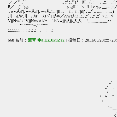
|／.／'".,ﾞ'" ., ;:' ;.,'")ﾉ |i!l|_/､;.
l!／ (⌒;.,;. ;､.,;ll! l|.ヽ|i!l| lｖ/;.,､__,.､.;
|､wv从/l'|､wv从/l'|､wv从/l';.,'|l! l|. |i!l| |i!|.'|i!|' ､.,;'ﾞ:､.,;., ,.;_..;')
川 /|ﾉﾙ'川 /|ﾉﾙ' ﾉﾙﾊﾞl 彡ﾊ/／/vw彡|i!|,,;.､,:'ﾞ､,:' ,:;ﾞヽ,;.,ヾ
VjjNw/〃lVjjNw/〃ﾚ'ﾍ lﾙ'/vwjj/从jj/彡彡,..|i!|,,,,,,＿＿__ハ
---――''"""""´´~.""""""￣￣￣ ￣￣￣￣｀｀｀ﾞ
:.:.:.:.:.:.:.: .: .: .: .: . : .:
668 名前：
蕪菁 ◆a.EZJKuZr2
[] 投稿日：2011/05/28(土) 23:
,r
,.' '
/ 
,.' ∧ 
,.' ､ｰ' .└
/ /くま┌|
/ ﾍ '´￣｀ﾞ .ﾄ
/ ｀¨´ゞ
ゝ､_ _,
￣)｀¨¨¨¨)
く 