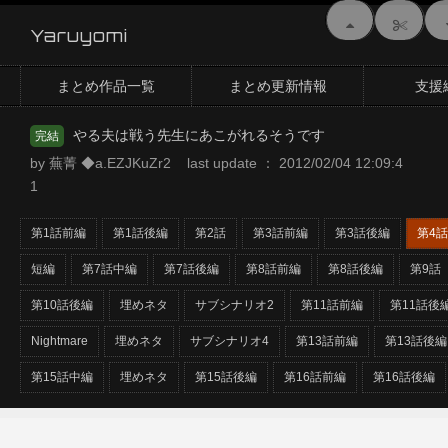
Yaruyomi
まとめ作品一覧
まとめ更新情報
支援
やる夫は戦う先生にあこがれるそうです
完結
by 蕪菁 ◆a.EZJKuZr2 last update ： 2012/02/04 12:09:4
1
第1話前編
第1話後編
第2話
第3話前編
第3話後編
第4話
短編
第7話中編
第7話後編
第8話前編
第8話後編
第9話
第10話後編
埋めネタ
サブシナリオ2
第11話前編
第11話後
Nightmare
埋めネタ
サブシナリオ4
第13話前編
第13話後編
第15話中編
埋めネタ
第15話後編
第16話前編
第16話後編