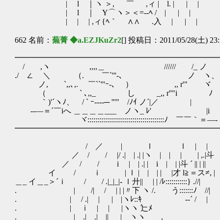
| l ｜ヽ ＞, ￣ ,ィ | l. | | |
| l ｜ Y⌒ヽ＞＜=-‐ﾍ / | | |
| | | ,ィ{ﾍ｀ ∧∧ .入 | | |
662 名前：
蕪菁 ◆a.EZJKuZr2
[] 投稿日：2011/05/28(土) 23:
━━━━━━━━━━━━━━━━━━━━━━━━━━
/ ,ヽ ,,,,＿ ////// /_ 
./ ∠ ＼ （. ￣`'''-､ ノ
ノ, `,,､,. ￣``'''ｰ-､ ） ,, r'
（ ` ､,,_ し _,, r''"
｀)'´ヽﾉ、 / ` ｰ----─ '''" /ﾉｲ ノ´|／ | 
--―＝´￣iへ ＿＿＿＿___ ノヽ_ ﾚ' |i 
ヾ:::::::::::::::::::::::::::::::::::::::ﾉ ￣￣
━━━━━━━━━━━━━━━━━━━━━━━━━━
/ ／ | ｌ ｌ | | | 
／ / / |/ .| | .| |ヽ | | | |
／ / / i | | .| | i | | |斗 ´ ||
イ / ｉ | ｌ | | | | |才 l≧＝ス≠,
＿_ イ＿_＞´ｉ / / .|_|_|- ｌ廾|| | | /ﾚ:::::::::::} .
. | /| / | | |〃下 ヽ /. う:::::::ﾉ /
. | / .| | | |ヽﾚ::ｷ ゝ‐‐´ 
. | ｉ | | |ヽヽ 辷ﾒ |
. | .| .| || | ヽヽ , 