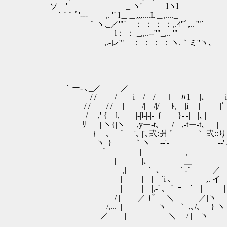
ソゝ' _ ヽ' lヽl
｀¨｀ﾞ'-‐- ,. '´ l＿＿,,,....L＿,...._
｀ヽ._／'"´ ： ： ： ：,.ｨ''ﾞ,.. '"´
l： ： _,,..-‐''"_,.. '"
,.-レ'" ： ： ： ：ヽ.｀ミ''ヽ､
｀ー- ､_／ |／ 
/ / / i / / ｌ ﾊ l |､ | i 
/ / / / | | /| /|/ | ﾄ, |i | | |ﾞ
| / ,' { l, |-|l‐|‐|-| { }-|‐| |ｰ|､|| |
ﾘ | | ヽ{|ヽ |,yー-t､ ゝ / ,-tー-t､| |
} |､ ｀ '､ |'､弐:爿 ´ ｀ 弐::り,
ヽ| } | ｀ヽ ゞ-‐'- ゞ‐-' /| 
｀ | | | , | |
| | |､ ＿ | | 
ゝ,| | ｀ ､ ` -` ／| | |
| | | | `i ､ ,. イ | | 
| | | |,-´|､ ｀ ｰ ´ | | | |
/ | |／ {ﾞ ＼ ／|ヽ | |
/,..._| | ヽ ｀ ,､/､ } ヽ_ | 
_／ __| | ＼ / | ヽ | | | |