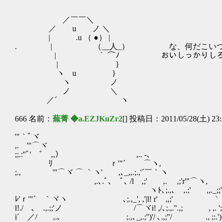
／￣￣＼
／ u ノ ＼
| .u （ ●） |
. | （__人_） な、何だこいつ…
| ｀ ⌒ﾉ おいしっかりしろアンタ
| }
ヽ u }
ヽ ノ
ノ ＼
／´ ヽ
666 名前：
蕪菁 ◆a.EZJKuZr2
[] 投稿日：2011/05/28(土) 23:
'"｀ﾞヾ
,. '"⌒ヾ
;;.:''ﾞ' ﾞ ,,） ,.. -､
ﾘ ｒ'"´ ⌒ヽ,
;., '"⌒ヾ ⌒ ｀ヽ' ,､_,,.;
,.､.ﾞ､ ﾞ､ /l ,;' ,. ,;'r'"⌒
ヽﾄ､;.,､ ,.;'
ﾚ'ｒ'"´ ｀ヾヽ ､;.,_', ,'|l! r
l!./ゞ､ .,.;;'ノ /⌒ヾi! ,/､
i´ ／/ ,.､ ;.,､_,.;'')'/ ､.,;''/ ., 