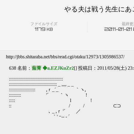
やる夫は戦う先生にあ
ファイルサイズ
最終更
1179
2011-01-01
KB
http://jbbs.shitaraba.net/bbs/read.cgi/otaku/12973/1305986537/
638 名前：
蕪菁 ◆a.EZJKuZr2
[] 投稿日：2011/05/28(土) 23:
:::::::::::::::::::::::::::::::::::::::::::::
:::::::::::::::::::::::::::::::::::::::: _ ,,,, _ _
:::::::::::::::::::::: ,ｒ_´_ ｀ヽ,
:::::::::: '´ ｀ヽ !
::::: l !
:: / / ⊂⊃
､ _ ,ｒ '´ ／
｀' ｰ-- ‐ ´