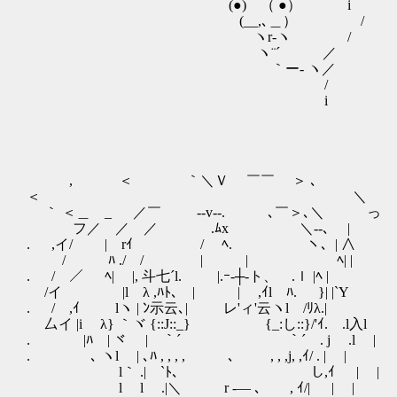
(●) （ ●） i
(__,､＿） / ヽ、 rt
ヽr-ヽ / ! i i
ヽ¨´ ／ l' i
｀ー‐ ヽ／ ｀ｰ､ i' ,' 
/ ヽ i/ 
i
, ＜ ｀＼Ｖ ￣￣ ＞ ､
＜ ＼
｀ ＜＿ _ ／￣ -‐v‐-. ､￣＞､＼ っ
フ／ ／ ／ .ﾑx ＼‐-､ |
. ,イ/ | rｲ / ﾍ. ヽ、| ∧
/ ﾊ ./ / | | ﾍ| |
. / ／ ﾍ| |, 斗七´l. |.ｰ‐┼‐ト、 .ｌ |ﾍ |
/イ |l λ ,ﾊﾄ､ | | ,ｲl ﾊ. }| |`Y
. / ,ｲ lヽ | ﾝ示云､| レ'ィ'云ヽl /ﾘλ.|
厶イ |i λ} ｀ヾ {::J::_} {_:し::}/'ｲ.
. |ﾊ | ヾ | ｀´ ｀´ . j .l |
. ､ ヽl | ､ﾊ , , , , ､ , , ,j, ,ｲ/ . | |
l｀ .| `ﾄ､ し,ｲ | |
l l .|＼ r ‐― ､ , ｲ/| | |