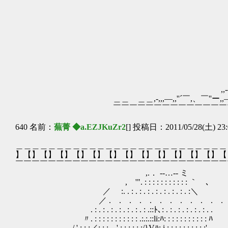
『はぐれ者達
.,
,,-―''´｀ー,
＿＿ ＿＿,-,,,―,,''´￣,、￣''ー,,―-｀ー-,,,＿
￣￣￣￣￣￣￣￣￣￣￣￣￣￣￣￣ ￣
640 名前：
蕪菁 ◆a.EZJKuZr2
[] 投稿日：2011/05/28(土) 23:
＿＿＿＿＿＿＿＿＿＿＿＿＿＿＿＿＿＿＿＿＿＿＿＿＿＿
】【】【】【】【】【】【】【】【】【】【】【】【】【
￣￣￣￣￣￣￣￣￣￣￣￣￣￣￣￣￣￣￣￣￣￣￣￣￣￣
,.． -‐…‐- ミ
, '". : : : : : : : : : : : ｀ ､
／ :. . : . : . : . : . : . : . : . :＼
／ . . . . . . . . . . . . 
. : . : . : . : . : . : . : .::ﾄ､: . : . : . : . : . : . .
〃. : : : : : : : : : : : .:.:.::li:ﾊ: : : : : : : : : : : ﾊ
. /,' : : :／: : : ,. ' : : : :.:.:/}Vﾊ: i : : : : : : : : : :'