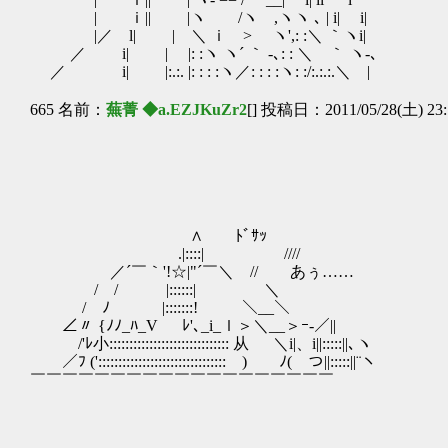
| ｉ|| |ヽ /ヽ ,ヽヽ ､ | i| i|
|／ l| | ＼ ｉ > ヽ',: :＼ ｀ヽi|
／ i| | |: :ヽ ヽ´ ｀ -､: : ＼ ｀ ヽ-､
／ i| |:.:. |: : : :ヽ／: : : :ヽ: :/:.:.:.＼ |
665 名前：
蕪菁 ◆a.EZJKuZr2
[] 投稿日：2011/05/28(土) 23:
∧ ﾄﾞｻｯ
.|::::| ////
／´￣｀'!☆|"´￣＼ // あぅ……
/ / |::::::| ＼
/ ﾉ |:::::::! ＼__＼
∠〃 {ﾉﾉ_ﾊ_V ﾚ'､_i_ｌ＞＼__＞ｰ-／||
/'ﾚ小:::::::::::::::::::::::::::::: 从 ＼i|、i||:::::||､ヽ
／ﾌ (':::::::::::::::::::::::::::::::: ) ﾉ(￣つ||:::::||¨ヽ
￣￣￣￣￣￣￣￣￣￣￣￣￣￣￣￣￣￣￣