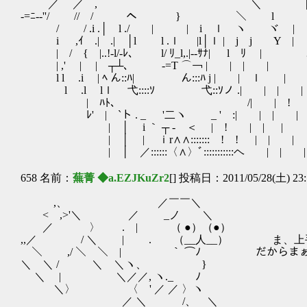
／ ／ , ＼ 
-=ﾆ-‐''/ // / ヘ } ＼ l
/ / .i .│ l ./ | | i ｌ ヽ ヾ |
i ,ｲ .| .| │l l .ｌ |l│ｌ | j j Y |
| / { |..!-l/‐ﾚ、 l/ ﾘ_l,.|-‐ｻﾅ| l ﾘ
| ,' | |ゝ┬┴､ -=T ⌒￢ | | | |
l l .i | ﾍ ん::ﾊ| ん:::ﾊ j | | ｌ |
l .l lｌ 弋::::ｿ 弋::ｿノ .| | | |
| ﾊﾄ､ /| | ! 
ﾚ' | `ト . _ '二ヽ _ ' :| | | |
| │ i ｀ ┬ ‐ ＜ | ! | | |
| │ | ｉr∧∧:::::::ゝ! ! | | |
| │ ／::::::〈∧〉ﾞ:::::::::::ヘ | | |
658 名前：
蕪菁 ◆a.EZJKuZr2
[] 投稿日：2011/05/28(土) 23:
,、 ／￣￣＼
< ,>'＼ ／ _ノ ＼
／ 〉 . | （ ●）（●）
,,／ / ＼ | . （__人__） ま、上手
＼ ,/ ＼ ＼ | ｀ ⌒ﾉ だからまぁ、
＼ ＼ / ＼ ＼ヽ、 }
＼ | ＼／／, ヽ._ ﾉ
＼〉 〈 ' ／ ／ 〉ヽ
／ ＼ /、 ＼