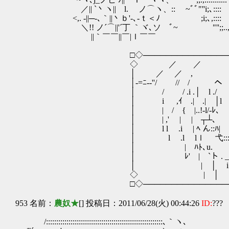
／|| `丶ヽ|| l. ノ⌒ヽ、:: ~ﾞﾞ"''i;､:::
<,. -||─-､｀||丶ｂ'-､‐ｔ＜ﾉ ;i;､,:::: ii
＼!! ノ´⌒||'´丁 ｀ヾ､ソ ﾞ~ "''
||｀￣￣||￣|ｌ￣￣
□◇─────────────────
◇ ／ 
│ ／ ／ ,
│-=ﾆ-‐''/ // / 
│ / / .i .│ l ./ | 
│ i ,ｲ .| .| │l l .ｌ |l
│ | / { |..!-l/‐ﾚ、 l/ ﾘ_l
│ | ,' | |ゝ┬┴､ -=T ⌒
│ l l .i | ﾍ ん::ﾊ| ん::
│ l .l lｌ 弋::::ｿ 弋::
│ | ﾊﾄ､u. /
│ ﾚ' | `ト . _ '二ヽ _
│ | │ i ｀ ┬ ‐ ＜ 
◇ | │ | ｉr∧∧::::::
□◇─────────────────
953 名前：
農奴★
[] 投稿日：2011/06/28(火) 00:44:26
ID:
???
/:::::::::::::::::::::::::::::::::::::::::::::::::::::::::､｀ヽ､