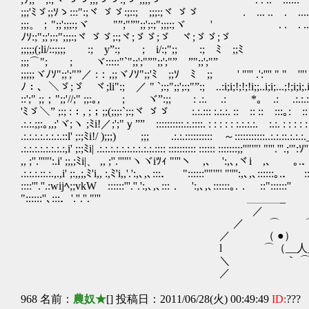
;;;'ﾐゞ;;ｿゝ:::":;ヾ ゞゞ:;::; ;;;:;ヾ ゞゞ . ... .. .
;;;。；";;';;;:;ヾ ゞゞ"”;"”";;';:;";;;:;ヾ ゞゞ' . . . .. . 
ﾉｿ:;";;';:;";;;:;ヾ ゞゞ;:;ヾ;ゞゞ;
;;;;;(;li/::;;;;ゞゞ:;ゞy”:;ゞゞ;ゞi/:;";;ゞゞ
;;;⌒";ゞゞ;ゞ ヾ:::::"`";;';"”";;';"” ”";
;;;;;ヾﾉｿ";;';"”／ :：,;;ヾﾉｿ";;'ﾐゞ;;ｿゝﾐゞ;; ' "''' .':'''' " " '"' "'''. '::: "' 
ﾉ：、＼ゞ;ゞ ヾ;li":; ／ " `;:;";;';:;"”:; ..:i;i;!;!;!i;;..i;i;...;!;i;i;.
::';" ;;；";;'//;" ;;:｡,ゞゞ;ゞ ヾ”:;; : .:. .: *｡ .: .:.:.:.:.';''"'"'i;
'ﾐゞ＼” ;:; :：, ;；;;(;;;:`;:;ヾ ゞゞ :.:.::: :.:.:. :: :: :: :::｡: :: :.:
.:.:.;;:｡,,;'ヾ;ヽ ;ﾐi!／;';"ｙ”” ::::::::::.:.::::. : : : : : :.:.:.:. :.:. : : : : : : : 
.:.:.:.:.:.:.:.::l' ;:;ﾐi!/ );;;) ;;; .:.:.:::::::::: ～:::::::::::..:.:.::.:.:.
.:.:.:.:.:.:.:.:,i' ;:;ﾐi| .:.:.:.:.:.:.:.:.:.:.:::: :::::::::: :::::: :::::::;;''"'"' "'''.'''.
,, ;''.'''"':.i' ;;,;ﾐi|、 ,, ;''.'''"'ヽヾiﾂｨ "'''ヽ ,､ ':,､,ヾi ,､ ｡
.:.:.:.::.:.,.,i' ;:,,;,ﾐ'i,, :,ﾐ'i,,'.':,､,､:::． "::::::''"'"' "'''':,､,､::::::｡.． ::"
::::'''.''.:wijﾍ;;vkWゞ::::::'''.''.':,､,､:::． ':,､,､::::::｡.． ::"::::::''
"::::::''､:::．'.''.''."''' ＿＿＿_
／ 
／ ⌒ ⌒＼ ええっと、待
／ （ ●） （ ●）ヽ
l ⌒（__人__）⌒
＼ ｀ ⌒´ ／ おーい、サ
／ 
968 名前：
農奴★
[] 投稿日：2011/06/28(火) 00:49:49
ID:
???