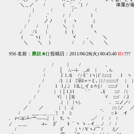
＼＿／ / （ ´_ゝ`） / 体重が厳し
| 〈 /⌒ 〈
/ ,` / / ｌ
/ ノ ﾉ （ ヽ .|
/ / | ＼ 〉 l
./ / l | （ ( ヽ
（ ⌒ヽ( 〈 ヾ , ＼
＼ ＼ ） / / ＼ ＼
956 名前：
農奴★
[] 投稿日：2011/06/28(火) 00:45:40
ID:
???
/ | / , 、
/ │ /,―i- _,ri | , r､
/ 丿l ./i| / / /l｀iヽ| i´ /::::::|
/ /｝ | .l |'示l＝=ミ､ | | / ::::::::
/ l l .| .| l ll､|_イｃﾊ || / ::::
/ | | │ l .l l ｀` ､l| :::/ / | 
/ ヾ| | │ll|ゝ ヾ ::::/ / ,l /
/ .| | |ヽ|. , :::ノ／/ / 
／ ／ | | .|: _ :::: /／ ／ ｜
/ ___＿_＿＿'| ! |: ｀ :: ﾚ イ
. r=ﾆiiﾆ┴ｰ亠――.| | ﾘ､ ヽ ,／ / / /
,/ ＿__ -r‐‐ |lﾞ ﾄ ｀ヽ ゝ - イ＿ ./ / /
/ |lﾞ | 丶/ Vヽﾉ￣ / /|／