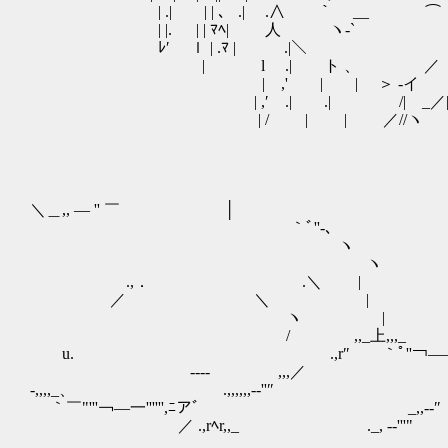
| .| | | 、 .| .∧ ｀ __ 
| |. | | ﾏﾍ| 人 ヽ-` 
ﾚ′ ｌ | .ﾏ | .|＼ | 
| ゝ l .| ト 、 ／ | ,′
| ,' | | ＞ -イ | ,' | /:
| ,′ .| .| /| _／| ,' |/:.
| / | | ／//ヽ | / |:.:.:./::::::::
＼＿,, ― '' ￣ │
｀ﾞ''-､
ヽ
ヽ や、やめた
.,． .＼ |
／ ＼ | ヽ人_从人__从
ヽ |
/ ,,_上,,,_ ＜
u. .,r″ ｀ﾟ''￢――――-----
---‐ ,,,／ .,,,,-
-,,,,_、 .,,,,,,--''″ .,
｀￣"'''￢―一'''''',ﾆ
／ .,rﾍr,,_ .