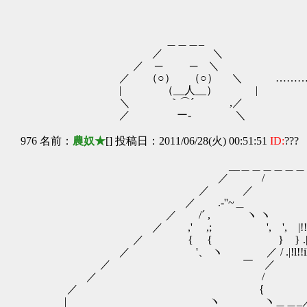
＿＿＿_
／ ＼
／ ─ ─ ＼
／ （○） （○） ＼ ………
| （__人__） |
＼ ｀⌒´ ,／
／ ー‐ ＼
976 名前：
農奴★
[] 投稿日：2011/06/28(火) 00:51:51
ID:
???
__＿＿＿＿＿＿＿＿＿
／ / 
／ ／ 
／ .‐''~＿ ＿
／ /´ , ヽ ヽ /´ 
／ ,' ,; ', ', |!!il!|!l!!l
／ { { } } .|!!il!!ll!
／ '、 ヽ ／ / .|!l!!il!!l
／ ￣ ／ |
／ / ∧
／ ｛ /
| ヽ ヽ＿＿_／ ＿