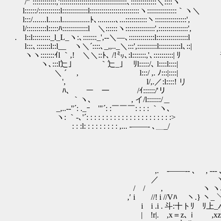
/"´::::::::::::,'::::::::::::::::::::::::::::::::::､:::::::::::::＼::::ヽ
l::::::/:::::::::::l:::::::::::::l:::::::::::::::::::::::::ヽ:::::::::::::::｀ヽ＼
l:::/.......l......l..............ﾄ､.........､...:::::::::::ヽ::::::::::::::::',
l/::::::::::l:::::ﾊ:::::::::::::l ＼::::::ヽ:::::::::::::::',:::::::::::::::',
. l::l:::::::::_l_L_ヽ:､:::::::_',-‐＼―､:::::::::::::l::::::::::::::::l
l:::､:::::::l::l__ ヽ＼´::::､_,,.._＼:::',::::::::::l::
ヽヽ:::::::ｲl ｀,! ＼＼::ﾄ､ /!㍉､:l:::::::,'､::
ヽ､:::l辷｣ ｀辷_｣ ﾘl:::::/､ l::::l::::|
＼ ´ , l:::/ ,. ﾉ:::|::::|
', l/,.／:l::::! リ
ﾊ､ ー 一 /ｲ::::::/'リ
｀ヽ､ , イ/l:::::::/＿
_,..-‐''´: ._ｰ '"´: :￣￣￣: : : : ｀ヽ､
ヽ: ｀-､'´: : : : : : : : : : : : : : : : : : : : : :>
ゝ: : :l: : : : : : : : : ,... -――- ､＿_/
,. -――‐- ､ , -‐- 
／ ヽ ーく
/ / , ヽ ヽ､ 
,′ i //! i //Vﾊ ヽ.} ヽ_ 
i i .i . 斗:十トﾘ ﾘ上_ハ 
| !r|. ,x＝z､ｉ ,xz､｀ﾘ