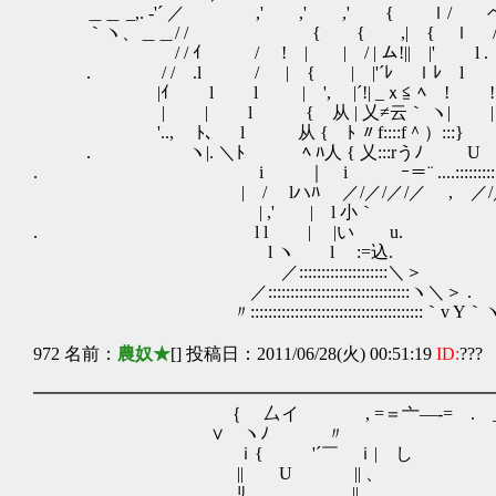
＿＿ _,. ‐'´ ／ ,' ,' ,'
｀ヽ、＿＿/ / { { ,| { 
/ / ｲ / ! | | / | ム!|| |' 
. / / .l / | { | |'´ﾚ ｌﾚ l l 
|ｲ l l | ', |´!| _ｘ≦ ﾍ ! ! / l
| | l { 从 | 乂≠云｀ ヽ| | / ' 〃
'.., ﾄ、 l 从 { ﾄ 〃f::::f＾）:::} 
. ヽ|. ＼ﾄ ﾍ ﾊ人 { 乂:::rうﾉ U
. i ｜ i ｰ＝¨ ....:::::::::::::::::::::
| / lハﾊ ／/／/／/／ , ／/／/
| ,' | l 小
. l l | |い u.
l ヽ l :=込. (二二)
／::::::::::::::::::
／::::::::::::::::::::::::::::
〃::::::::::::::::::::::::::::::::::::::
972 名前：
農奴★
[] 投稿日：2011/06/28(火) 00:51:19
ID:
???
━━━━━━━━━━━━━━━━━━━━━━━━━━
｛ 厶イ , =＝亠―-= . 
∨ ヽﾉ 〃 ￣ ‐-
ｉ{ '´￣ ｉ|
|| U || 、 u. 
ﾘ || ＿＿＿＿＿＿＿___