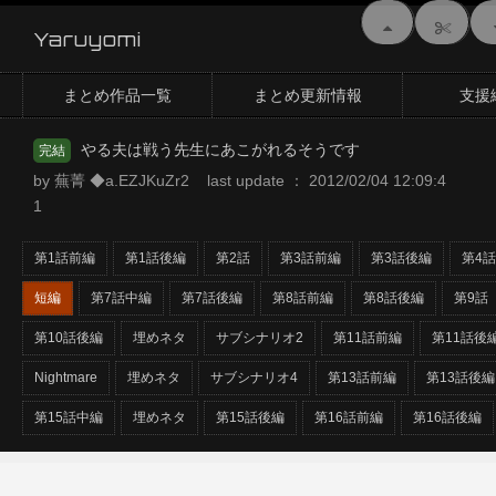
Yaruyomi
まとめ作品一覧
まとめ更新情報
支援
やる夫は戦う先生にあこがれるそうです
完結
by 蕪菁 ◆a.EZJKuZr2 last update ： 2012/02/04 12:09:4
1
第1話前編
第1話後編
第2話
第3話前編
第3話後編
第4話
短編
第7話中編
第7話後編
第8話前編
第8話後編
第9話
第10話後編
埋めネタ
サブシナリオ2
第11話前編
第11話後
Nightmare
埋めネタ
サブシナリオ4
第13話前編
第13話後編
第15話中編
埋めネタ
第15話後編
第16話前編
第16話後編