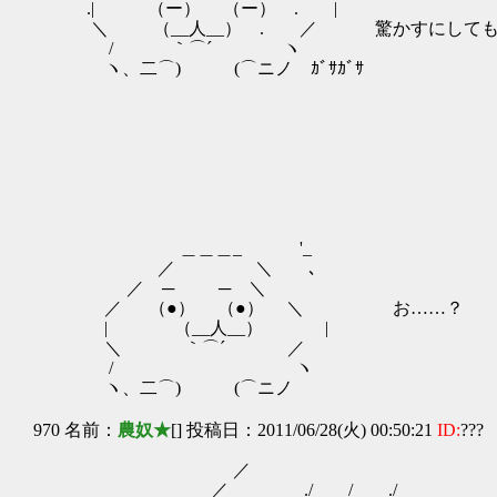
.| （ー） （ー） . |
＼ （__人__） . ／ 驚かすにしても、
/ ｀⌒´ ヽ
ヽ、二⌒) (⌒ニノ ｶﾞｻｶﾞｻ
＿/＼／＼
＼
＜ えっ
／
￣|／＼/＼
＿＿＿_ '_
／ ＼ ､
／ ─ ─ ＼
／ （●） （●） ＼ お……？
| （__人__） |
＼ ｀⌒´ ／
/ ヽ
ヽ、二⌒) (⌒ニノ
970 名前：
農奴★
[] 投稿日：2011/06/28(火) 00:50:21
ID:
???
／
／ ./ / ./