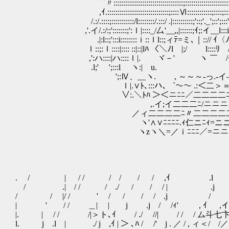
⌒〃::::::::::::::::::::::::::::::::::;:::::::::::::::::::::::
,ｲ.::::::::::::::::::::::::::::::;::::Ⅵ::::::::::::;::::;:::::::
/.:/.::::;:::::::::::/l::::::::/.:::/ .|::::::::::;'::;'._';::';:::';:
,'.イ/.:/:;':::::::;':ｌ|::::_/厶'__,,|::::::;
.|:l::;':::i::::::::ｉ::ｌl::;ィﾃ=ミ､｜:://
ｌ::;:ｌ::::|:::: ::|::|lﾊ 〈＼ﾉl |;/ l::::ﾘ /:/:
,':ハ::::|ハ::::ｌ|. ヾ－' ヽ ￣ /ｲ:!
.l;' ';:::l ヽ:| u.
';:Ⅳ、__ヽ. , ～～～‐っ.-イ―
ｌ|.∨ﾄ､:::ハ、 `～～ .:＜二＞
∨:.＼ﾄﾊ ＞＜ニﾆﾆ／二二二二ﾆ
,.イ;イ二二二ﾆ/ニニニニニﾆﾆﾆﾍ
／ィ二二二二ﾆ〃二二二二二二二
ヽ'∧∨ﾆﾆﾆﾆ.ｨ仁ニﾆｨ=ニニニニニﾆl
ヽzヽ＼=／ｉﾆﾆﾆ／=ニニニニニ
. / | / / / / / / ,ｲ .l |
/ .| / / / ./ / / / | .j l
/ / |/ / ' / / / / .j / ./
| ' / / ＿| | j .j / /ｨ' , ｲ ,イ 
|. | / / /|＞ト､ｲ / ./ //| / / 
l. j .l | ./ j ,ｲ | ＞ ､ﾊ / /' j . ／ /