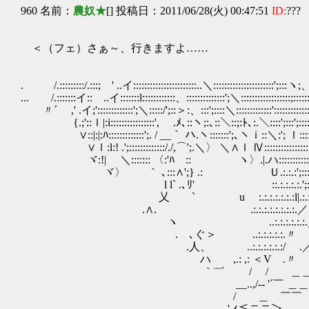
960 名前：
農奴★
[] 投稿日：2011/06/28(火) 00:47:51
ID:
???
＜（フェ）さぁ～、行きますよ……
. /.:::::::::/.:::; ' ..イ:::::::::::::::::::::::..＼:::::::::::::::::::
... /.:::::::イ:: ..イ:::::::l::::::::::::、::::::::::::::';＼:::::::::::::
〃´ ,' .イ;':::::::::::::';＼:::::/';::＞:、:::';::::＼:::::::::::::':::
{.;'::ｌ|:i::::::::::::::::', .ﾒ､::ヽ;:､::＼::;:ﾄ､:.＼::::';:::';::::::::
∨::|:|:ﾊ:::::::::::::';. / __｀ ハ.ヽ:::::::';､ヽｉ::＼:'; ｌ:::::::::::::
∨ｌ:l:! .';:::::::::::::/./,⌒';.＼〉 ＼∧ｌ Ⅳ::::::::::::::::::::::::::::
ヾ:!| ＼::::::: 〈:'ﾊ :: ヽ〉.|.ハ::::::::::::::
ヾ〉 ｀ ､:::∧';} .: Ｕ.:.:.:';:::ﾄ､:::::
l l` .､ﾘ' ::.:.:.:.:.';:|.:.
乂 ` u :.:.:.:.:.:.:l|.:.:.:
.∧. .:.:.:.:.:.:
ヽ ..:.:.:.:.:.:.
.ゝ､ぐ＞ ..:.:.:.:.:.〃
.人、 ..:.:.:.:.:.:/ .
ハ ,.: ,: ＜V .〃 ,
｀¨¨´ / / ＿＿≦_
__..,/-‐ '´￣ ＿＿＿.二
/ ＿ ￣￣
,'.ｨ≦ニニ＞..、