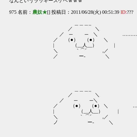
なんというラッキースケベｗｗｗ
975 名前：
農奴★
[] 投稿日：2011/06/28(火) 00:51:39
ID:
???
＿＿＿_
／ ＼
／ ─ ─ ＼ ………
／ （●） （●） ＼
| （__人__） |
＼ ｀⌒´ ,／
／ ー‐ ＼
＿＿＿_
／ ＼
／ ─ ─＼
／ （●） （●） ＼ ……
| （__人__） |
＼ ｀ ⌒´ ,／
ノ ー‐ ＼