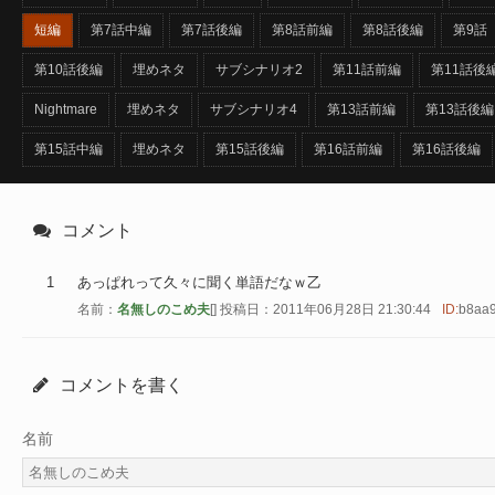
短編
第7話中編
第7話後編
第8話前編
第8話後編
第9話
第10話後編
埋めネタ
サブシナリオ2
第11話前編
第11話後
Nightmare
埋めネタ
サブシナリオ4
第13話前編
第13話後編
第15話中編
埋めネタ
第15話後編
第16話前編
第16話後編
コメント
1
あっぱれって久々に聞く単語だなｗ乙
名前：
名無しのこめ夫
[] 投稿日：2011年06月28日 21:30:44
ID:
b8aa
コメントを書く
名前