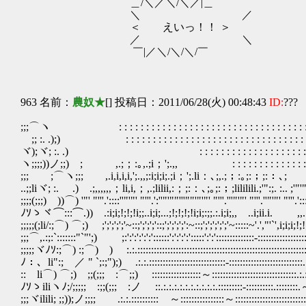
＿/＼／＼/＼／|＿
＼ ／
＜ えいっ！！ ＞ ＿/＼
／ ＼ 
￣|／＼/＼/＼/￣ ＜ 
／
￣|／＼/＼
963 名前：
農奴★
[] 投稿日：2011/06/28(火) 00:48:43
ID:
???
;;;⌒ヽ : : : : : : : : : : : : : : : : : : : : : : : : : : : : : 
;; :. .);) : : : : : : : : : : : : : : : : : : : : : : : : : :
ヾ);ヾ; :. .) : : : : : : : : : : : : : : : : : : : : : :
ヽ;;;;))ノ;;) ; ,.;；:｡,.;i；';.,, : : : : : : : : : : : :
;;; ;⌒ヽ;;; ,.i,i,i,i,';.,,;:i;i;i;.;i；';.li：､;,.;；:｡;:；;:：､; ,.
..;;liヾ; :. .) .;,,,,,,；li,i,；,.;lilii,:；;:：､;｡;:；;lililili.;'":;. :.. 
;;;;(;;;) ))⌒) '"' "'''.'::::''"'"' "'''.':''"'""'''""'"'"' "'''.'''"'"' "'''.''"'"' "'''.':::''
ﾉｿゝヾ⌒:::⌒.)) .:i;i;!;!;!i;;..i;i;...;!;!;!;!i;i;:;;.:.i;i;,, ..i;ii.i
;;;;;(;li/:;⌒) ⌒;) ;';';';';'~::;';';';'::;';';';';':~::;';';';';';'~:::::~'.',"'`',i;
;;;⌒,.:;:`:::::::"`"';) ;:':':':':':'::::::':':':':':::::':':'::::::::::::::-:::::::::::::::
;;;;;ヾﾉｿ:;⌒) :;⌒) ) :.:.::::::::::::::::::::::::::::::::::::::::::::::::::::::::::::::::::.
ﾉ：、li":; ／ " `;:;");) .:.:.::::::::::::::::::::::::::::-:::::::::::::::::::::::::::.:.:.:.:.:
:: li⌒) ⌒;) ;;(;;; :⌒;;) ::::::::::::::::::～:::::::::::::::::::::::::::::::.:.:.:.:.: : : 
ﾉｿゝiliヽﾉ;/;;;;; :;;(;;; :ノ ::.:.:.:.:.:.:.:.:.:.:.:::::::::-::::::::::.::::::::.～ : : : : 
;;;ヾilili; ;;));ノ;;;; .:.:.:::::::::: ～::::::::::::::::～::::::::::::::::::::::::::