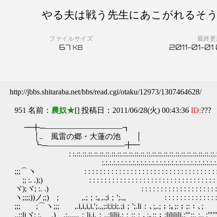
やる夫は戦う先生にあこがれるそうで
ファイルサイズ
最終更
67
2011-01-01
KB
http://jbbs.shitaraba.net/bbs/read.cgi/otaku/12973/1307464628/
951 名前：
農奴★
[] 投稿日：2011/06/28(火) 00:43:36
ID:
???
━╋─――――――――――┓
│.. 風雷の郷・大蓮の池 │
┗─――――――――――╋━
: :.::.::.::.::.::.::.::.::.::.::.::.::.::.::.::.::.::.::.::.::.::.::.::.::.
:.:.:.:.:.:.:.:.:.:.:.:.:.:.:.:.:.:.:.:.:.:.:.:.:.:.:.:.:.:.:.:
;;;⌒ヽ : : : : : : : : : : : : : : : : : : : : : : : : : : : : : 
;; :. .);) : : : : : : : : : : : : : : : : : : : : : : : : : :
ヾ);ヾ; :. .) : : : : : : : : : : : : : : : : : : : : : :
ヽ;;;;))ノ;;) ; ,.;；:｡,.;i；';.,, : : : : : : : : : : : :
;;; ;⌒ヽ;;; ,.i,i,i,i,';.,,;:i;i;i;.;i；';.li：､;,.;；:｡;:；;:：､; ,.
..;;liヾ; :. .) .;,,,,,,；li,i,；,.;lilii,:；;:：､;｡;:；;lililili.;'":;. :.. 