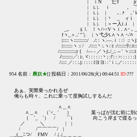
| ｉN 辷ﾘ jrリ ﾚ ｉ ! 
| i. |. ｉ , ￣ 八/
| i. |. | ､. ｧ , ' 
| i. |. | 丶 _ ィ i 
| i. |. | ＞ー人i .i |
_,. ≦ !. ! ヽ/><Vヽｉ. ∧ｰ ､ 
fヽ_＞..' "´|. | ヽ弋少i.∧ヽ∧ ｰ-'ﾊ
|:::::ヽ:::::::::::/ ./: : ヽ.―.ｉ : :〉::ヽj::::::
|::::::::ヽ :: / ./:::::丶:.ヽ: i: :/:::::::ﾘ:::i:::::
/:::::::::::::;r { /― - ／ヽj:./_:. -‐ ' ヽ:::::i
ﾉ:::::::::／: i:.ヾ: : : : : :丶; :!': : >: : : : : :}::
/::::: ／: : :.j: : : : : lヨヨ: : 'ｉ:.／: : : : : : ,
954 名前：
農奴★
[] 投稿日：2011/06/28(火) 00:44:51
ID:
???
あぁ、実際乗っかれるぜ
俺らも時々、これに乗って度胸試しするんだ
∧＿∧
∧＿∧ （´<_｀ ） 葉っぱが沈む前に別の
（ ´_ゝ`） / ⌒i 向こう岸まで渡るっ
／ ＼ | |
/ /￣￣￣￣/ |
＿_(__ﾆつ/ FMV / .| .|＿＿＿＿