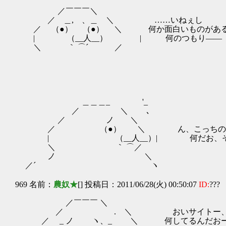
／￣￣￣＼
／ ＿, 、＿ ＼ ……いねぇし
／ （●） （●） ＼ 何か面白いものがある
| （__人__） | 何のつもり――
＼ ｀ ⌒´ ／
ｶﾞｻ
＿＿＿_ '_
／ ＼ ､
／ ノ ＼
／ （●） ＼ ん、こっちの茂み
| （__人__）| 何だお、そこに
＼ ｀ ⌒／
ノ ＼
／´ ヽ
969 名前：
農奴★
[] 投稿日：2011/06/28(火) 00:50:07
ID:
???
／￣￣￣ ＼
／ . ＼ おいサイトー、こんな
／ _ ノ ヽ、_ ＼ 何してるんだお