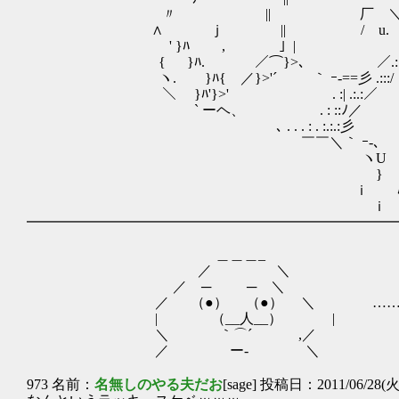
〃 || 厂 ＼ 
∧ ｊ || / u. ∧
' }ﾊ , 」| /.:∧__ -
{ }ﾊ. ／⌒}>､ ／.::/ ヽ
ヽ. }ﾊ{ ／}>'´ ｀ ｰ-==彡 .:
＼ }ﾊ'}>' . :| .:.:
` ーヘ、 . : ::ﾉ／ 
､ . . . : . :.:.:彡 
￣￣＼｀ ｰ-､ ｊ/
ヽU V> ､ U_ 
} { ｀丶、＿＿＿_／ .ｲ
ｉ ﾊ、 ＼ .:.:::／ ／
ｉ { ∧ `≦=彡 ／
━━━━━━━━━━━━━━━━━━━━━━━━━━
＿＿＿_
／ ＼
／ ─ ─ ＼
／ （●） （●） ＼ …………オ
| （__人__） |
＼ ｀⌒´ ,／
／ ー‐ ＼
973 名前：
名無しのやる夫だお
[sage] 投稿日：2011/06/28(火)