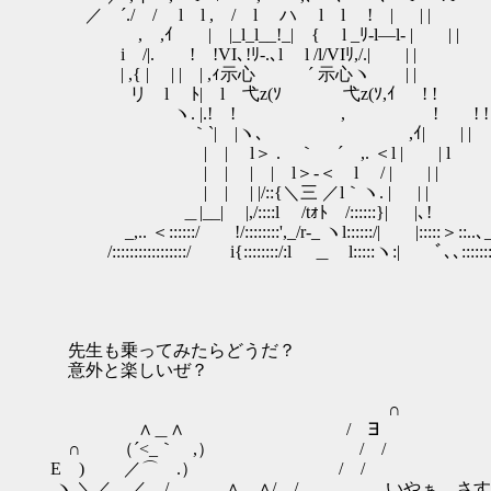
／ ´./ / l l , / l ハ l l ! | | |
, ,ｲ | |_l_l__!_| { l _ﾘ-l―l- | | |
i /|. ! !VI､!ﾘ-.､l l /l/VIﾘ,/.| | |
| ,{ | | | | ,ｨ示心 ´ 示心ヽ | |
リ l ﾄ| l 弋z(ｿ 弋z(ｿ,ｲ ! !
ヽ. |.! ! , ! ! ! さ
｀`| |ヽ､ ,ｲ| | |
| | l＞ . ｀ ´ ,. ＜l | | l
| | | | l＞-＜ l / | | |
| | | |/::{＼三 ／l｀ヽ. | | |
＿|__| |,/::::l /tｫﾄ /::::::}| |､!
_,.. ＜::::::/ !/::::::::',_/r-_ ヽl::::::/| |:::::＞::..､
/:::::::::::::::::/ i{::::::::/:l ＿ l:::::ヽ:| ﾞ､､:::::::::::
先生も乗ってみたらどうだ？
意外と楽しいぜ？
∩
∧＿∧ / ∃
∩ （´<_｀ ,） / /
E ) ／⌒ .） / /
ヽ ＼／ ／ / ∧＿∧/ / いやぁ、さすが