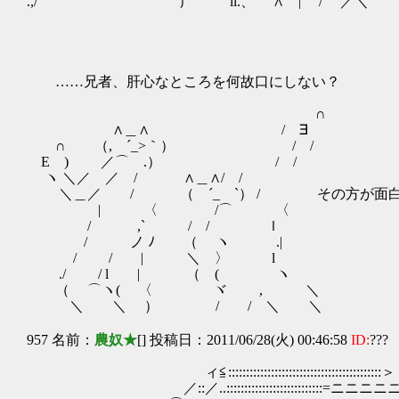
.,/ 广 ﾞll.、 ∧ |｀ / ／＼
……兄者、肝心なところを何故口にしない？
∩
∧＿∧ / ∃
∩ （, ´_>｀） / /
E ) ／⌒ .） / /
ヽ ＼／ ／ / ∧＿∧/ /
＼＿／ / （ ´_ゝ`） / その方が面白
| 〈 /⌒ 〈
/ ,` / / ｌ
/ ノ ﾉ （ ヽ .|
/ / | ＼ 〉 l
./ / l | （ ( ヽ
（ ⌒ヽ( 〈 ヾ , ＼
＼ ＼ ） / / ＼ ＼
957 名前：
農奴★
[] 投稿日：2011/06/28(火) 00:46:58
ID:
???
ィ≦:::::::::::::::::::::::::::::::::::::::::::
／::／..:::::::::::::::::::::::::::=ニニニ