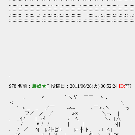
........_._........_.........._.._..._...........__............._...__..........__..._...._
::::::::::::::::::::::::::::::::::::::::::::::::::::::::::::::::::::::::::::::::::::::::::::::::::::::::
.::::::::: ::::::.. ..:. .:::::.:.:: .::..: ::. .::::::::: ::::::.. ..:. .:::::.:.:: .::..: ::. .:
::...:::::::::::..::::::..:: ::...:::::::::::..::::::..:: ::...:::::::::::..::::::..:: ::...:::::::::::.
__ __
／ ｣ __. __ __l.. l
i / ｢.i ｢l __ .__| V |, - ｢`､
ヽ ヽ| U l.| V ||_M_| 0 |_|ヽ_|
_） ﾉヽ_ﾍ|_M_l `ｰ' .|_
.レ" ｻ ﾓ ﾝ ﾅ 
∨ 
あっぱれ！ ハッス
.
978 名前：
農奴★
[] 投稿日：2011/06/28(火) 00:52:24
ID:
???
, ＜ ｀＼Ｖ ￣￣ ＞ ､
＜ ＼
｀ ＜＿ _ ／￣ -‐v‐-. ､￣＞､＼ っ
フ／ ／ ／ .ﾑx ＼‐-､ |
. ,イ/ | rｲ / ﾍ. ヽ、| ∧
/ ﾊ ./ / | | ﾍ| |
. / ／ ﾍ| |, 斗七´l. |.ｰ‐┼‐ト、 .ｌ |ﾍ |
/イ |l λ ,ﾊﾄ､ | | ,ｲl ﾊ. }| |`Y