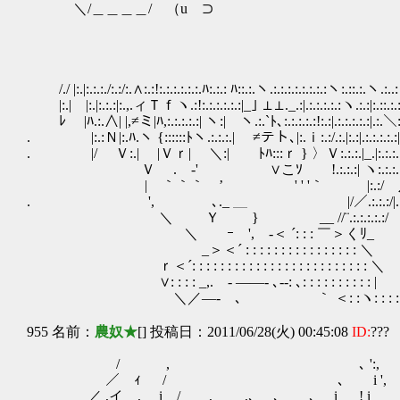
＼/＿＿＿＿/ （u ⊃
/./ |:.|:.:.:./:.:/:.∧:.:!:.:.:.:.:.:.ﾊ:.:.: ﾊ::.:.ヽ.:.:.:.:.:.:.:.:ヽ:.::.:.ヽ.
|:.| |:.|:.:.:|:.,.ィＴｆヽ.:!:.:.:.:.:.:|_｣ ⊥⊥._.:|.:.:.:.:.:ヽ.:.:|:.::.:.
ﾚ |ﾊ.:.∧| |,≠ミ|ﾊ,:.:.:.:.:| ヽ:| ヽ.:.`ﾄ､:.:.:.:.:!:.:|.:.:.:.:.:|.:.＼:.
. |:.:Ｎ|:.ﾊ.ヽ {::::::ﾄヽ.:.:.:.| ≠テト､|:.ｉ:.:/.:.|:.:|.:.:.:.:.:
. |/ Ｖ:.| |Ｖｒ| ＼:| ﾄﾊ:::ｒ } 〉Ｖ:.:.:.|
Ｖ .ゝ‐' ∨こｿ !.:.:.:| ヽ:.:.:.
| ｀｀｀ ’ ' ' '｀ |:.:/ 八:.:.:
. ', ､._ ＿ |/／.:.:.:/|.:.
＼ Ｙ } __ //¨.:.:.:.:.:/
＼ ｰ ', -＜ ´: : : ￣＞くﾘ_
_＞＜´ : : : : : : : : : : : : : : : : ＼
ｒ＜´: : : : : : : : : : : : : : : : : : : : : : : : : ＼
∨: : : : _,. - ――- ､--: ､: : : : : : : : : : |
＼／―‐ ､ ｀ ＜: :ヽ: : : : _
955 名前：
農奴★
[] 投稿日：2011/06/28(火) 00:45:08
ID:
???
/ , ､ ':,
／ ｨ / ､ i ',
／ ,イ , i / , ,､ ､ ､ i ! i