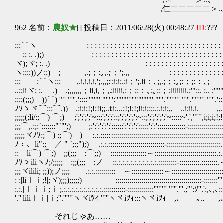
,仁二二二二二＞.
962 名前：
農奴★
[] 投稿日：2011/06/28(火) 00:48:27
ID:
???
;;;⌒ヽ : : : : : : : : : : : : : : : : : : : : : : : : : : : : : 
;; :. .);) : : : : : : : : : : : : : : : : : : : : : : : : : :
ヾ);ヾ; :. .) : : : : : : : : : : : : : : : : : : : : : :
ヽ;;;;))ノ;;) ; ,.;；:｡,.;i；';.,, : : : : : : : : : : : :
;;; ;⌒ヽ;;; ,.i,i,i,i,';.,,;:i;i;i;.;i；';.li：､;,.;；:｡;:；;:：､; ,.
..;;liヾ; :. .) .;,,,,,,；li,i,；,.;lilii,:；;:：､;｡;:；;lililili.;'":;. :.. 
;;;;(;;;) ))⌒) '"' "'''.'::::''"'"' "'''.':''"'""'''""'"'"' "'''.'''"'"' "'''.''"'"' "'''.':::''
ﾉｿゝヾ⌒:::⌒.)) .:i;i;!;!;!i;;..i;i;...;!;!;!;!i;i;:;;.:.i;i;,, ..i;ii.i
;;;;;(;li/:;⌒) ⌒;) ;';';';';'~::;';';';'::;';';';';':~::;';';';';';'~:::::~'.',"'`',i;
;;;⌒,.:;:`:::::::"`"';) ;:':':':':':'::::::':':':':':::::':':'::::::::::::::-:::::::::::::::
;;;;;ヾﾉｿ:;⌒) :;⌒) ) :.:.::::::::::::::::::::::::::::::::::::::::::::::::::::::::::::::::::.
ﾉ：、li":; ／ " `;:;");) .:.:.::::::::::::::::::::::::::::-:::::::::::::::::::::::::::.:.:.:.:.:
:: li⌒) ⌒;) ;;(;;; :⌒;;) ::::::::::::::::::～:::::::::::::::::::::::::::::::.:.:.:.:.: : : 
ﾉｿゝiliヽﾉ;/;;;;; :;;(;;; :ノ ::.:.:.:.:.:.:.:.:.:.:.:::::::::-::::::::::.::::::::.～ : : : : 
;;;ヾilili; ;;));ノ;;;; .:.:.:::::::::: ～::::::::::::::::～::::::::::::::::::::::::::
: :|liｌｉ;!|;ヾ);;;);;;;;) :::::::::::::::::::::::::::::::::::::::::::-:::::::'
:.:.|ｌｉｉ;ｉ|;.:.:.:.:.:.:.:.:.:.:.:::::::::::-:::::::::::::''"'"' "'''
'.''|liliｌｉ|ｉ;''.'''"'ヽヾiﾂｨ "'''ヽヾiﾂｨ:::ヽヾiﾂｨ ,､ ｡.．
それじゃあ……