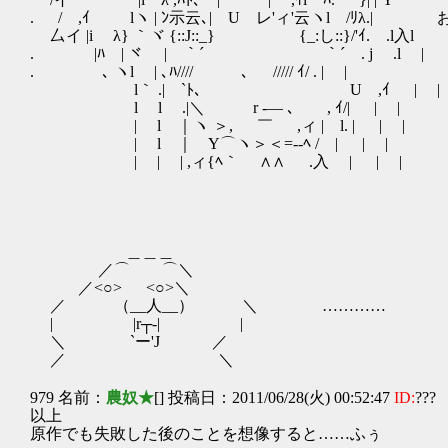
. / ,ｲ lヽ | ﾝ示云､| U レ'ィ'云ヽl /ﾘλ.
厶イ |i λ} ｀ヾ {::J::_} {_:し::}/'ｲ
. |ﾊ | ヾ | ｀´ ｀´ . j .l |
. ､ ヽl | ､ﾊ//// ､ ///// ｲ/ . | |
l｀ .| `ﾄ､ U ,ｲ | |
l l .|＼ r ‐― ､ , ｲ/| | |
| l ｜ヽ ＞, ￣ ,ィ | l. | | |
| l ｜ Y⌒ヽ＞＜=-‐ﾍ / | | |
| | | ,ィ{ﾍ｀ ∧∧ .入 | | |
＿＿＿
／⌒ ⌒＼
／<○> <○>＼
／ （__人__） ＼ …………
| |r┬-| |
＼ `ー'J ／ 
／ ＼
979 名前：
農奴★
[] 投稿日：2011/06/28(火) 00:52:47
ID:
???
以上
原作でも失敗した後のことを想像すると……ふぅ