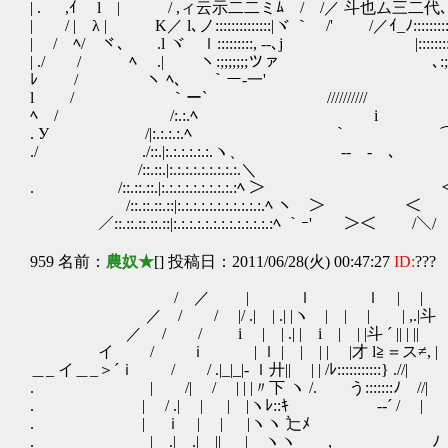
| . ,ｲ l | / ,ィ云示二二ミﾑ / /／ 斗
| / | λ | K／ l､ノ::::::::::::::|ヾ ｀ /' /／ｲ_ﾉ::::::
| / ﾍ/ ヾ､ .l ヾ ｌ:::::::::, --､j |:
| ./ / ﾍ .| ヽ:;;;;;;;ツァ ､:;;;
ﾚ / ヽ ﾍ、 ｀ー‐一' ｀ー‐
l / ｀ー` ////////// 
ﾍ / /:.:.ﾍ i ﾉ（ / /::.::.:
. У /|:.:.:.:.ﾍ ｀ ⌒ / ∧::.::.::
./ ./::.|:.:.:.:.:.:.ヽ、 ‐‐ - ､ / /:.:.ﾊ:
/::.::.|:.:.:.:.:.:.:.:.:.＼ , イ ./:.:.:.:
. /::.::.::.|:.:.:.:.:.:.:.:.:.:ﾍ ＞ ＜｀/ /:.:.:.
/::.::.::.::|:.:.:.:.:.:.:.:.:.:.:.ﾍ ヽ ＞ ＜ ./ /:.:.:.:.:
／::.::.::.::.::|:.:.:.:.:.:.:.:.:.:.:.:.:ﾍ ｀ｰ' ＞＜ /＼/ /:.:.:.:.:
959 名前：
農奴★
[] 投稿日：2011/06/28(火) 00:47:27
ID:
???
/ ／ | ｌ ｌ | | | 
／ / / |/ .| | .| |ヽ | | | 
／ / / i | | .| | i | | |斗 ´ |
イ / ｉ | ｌ | | | | |才 l≧＝ス≠,
＿_ イ＿_＞´ｉ / / .|_|_|- ｌ廾|| | | /ﾚ:::::::::::} .
. | /| / | | |〃下 ヽ /. う::::::
. | / .| | | |ヽﾚ::ｷ ゝ‐‐´ /
. | ｉ | | |ヽヽ 辷ﾒ | 
. | .| .| || | ヽヽ , ﾉ