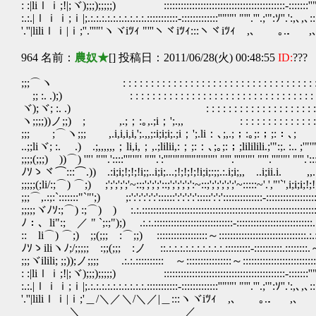
: :|liｌｉ;!|;ヾ);;;);;;;;) :::::::::::::::::::::::::::::::::::::::::::-:::::::'
:.:.|ｌｉｉ;ｉ|;.:.:.:.:.:.:.:.:.:.:.:::::::::::-:::::::::::::''"'"' "'''
'.''|liliｌｉ|ｉ;''.'''"'ヽヾiﾂｨ "'''ヽヾiﾂｨ:::ヽヾiﾂｨ ,､ ｡.．
964 名前：
農奴★
[] 投稿日：2011/06/28(火) 00:48:55
ID:
???
;;;⌒ヽ : : : : : : : : : : : : : : : : : : : : : : : : : : : : : 
;; :. .);) : : : : : : : : : : : : : : : : : : : : : : : : : :
ヾ);ヾ; :. .) : : : : : : : : : : : : : : : : : : : : : :
ヽ;;;;))ノ;;) ; ,.;；:｡,.;i；';.,, : : : : : : : : : : : :
;;; ;⌒ヽ;;; ,.i,i,i,i,';.,,;:i;i;i;.;i；';.li：､;,.;；:｡;:；;:：､; ,.
..;;liヾ; :. .) .;,,,,,,；li,i,；,.;lilii,:；;:：､;｡;:；;lililili.;'":;. :.. 
;;;;(;;;) ))⌒) '"' "'''.'::::''"'"' "'''.':''"'""'''""'"'"' "'''.'''"'"' "'''.''"'"' "'''.':::''
ﾉｿゝヾ⌒:::⌒.)) .:i;i;!;!;!i;;..i;i;...;!;!;!;!i;i;:;;.:.i;i;,, ..i;ii.i
;;;;;(;li/:;⌒) ⌒;) ;';';';';'~::;';';';'::;';';';';':~::;';';';';';'~:::::~'.',"'`',i;
;;;⌒,.:;:`:::::::"`"';) ;:':':':':':'::::::':':':':':::::':':'::::::::::::::-:::::::::::::::
;;;;;ヾﾉｿ:;⌒) :;⌒) ) :.:.::::::::::::::::::::::::::::::::::::::::::::::::::::::::::::::::::.
ﾉ：、li":; ／ " `;:;");) .:.:.::::::::::::::::::::::::::::-:::::::::::::::::::::::::::.:.:.:.:.:
:: li⌒) ⌒;) ;;(;;; :⌒;;) ::::::::::::::::::～:::::::::::::::::::::::::::::::.:.:.:.:.: : : 
ﾉｿゝiliヽﾉ;/;;;;; :;;(;;; :ノ ::.:.:.:.:.:.:.:.:.:.:.:::::::::-::::::::::.::::::::.～ : : : : 
;;;ヾilili; ;;));ノ;;;; .:.:.:::::::::: ～::::::::::::::::～::::::::::::::::::::::::::
: :|liｌｉ;!|;ヾ);;;);;;;;) :::::::::::::::::::::::::::::::::::::::::::-:::::::'
:.:.|ｌｉｉ;ｉ|;.:.:.:.:.:.:.:.:.:.:.:::::::::::-:::::::::::::''"'"' "'''
'.''|liliｌｉ|ｉ;'＿/＼／＼/＼／|＿:::ヽヾiﾂｨ ,､ ｡.． ,､ ．.． 
＼ ／