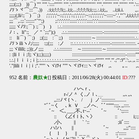
;;;;(;;;) ))⌒) '"' "'''.'::::''"'"' "'''.':''"'""'''""'"'"' "'''.'''"'"' "'''.''"'"' "'''.':::''
ﾉｿゝヾ⌒:::⌒.)) .:i;i;!;!;!i;;..i;i;...;!;!;!;!i;i;:;;.:.i;i;,, ..i;ii.i
;;;;;(;li/:;⌒) ⌒;) ;';';';';'~::;';';';'::;';';';';':~::;';';';';';'~:::::~'.',"'`',i;
;;;⌒,.:;:`:::::::"`"';) ;:':':':':':'::::::':':':':':::::':':'::::::::::::::-:::::::::::::::
;;;;;ヾﾉｿ:;⌒) :;⌒) ) :.:.::::::::::::::::::::::::::::::::::::::::::::::::::::::::::::::::::.
ﾉ：、li":; ／ " `;:;");) .:.:.::::::::::::::::::::::::::::-:::::::::::::::::::::::::::.:.:.:.:.:
:: li⌒) ⌒;) ;;(;;; :⌒;;) ::::::::::::::::::～:::::::::::::::::::::::::::::::.:.:.:.:.: : : 
ﾉｿゝiliヽﾉ;/;;;;; :;;(;;; :ノ ::.:.:.:.:.:.:.:.:.:.:.:::::::::-::::::::::.::::::::.～ : : : : 
;;;ヾilili; ;;));ノ;;;; .:.:.:::::::::: ～::::::::::::::::～::::::::::::::::::::::::::
: :|liｌｉ;!|;ヾ);;;);;;;;) :::::::::::::::::::::::::::::::::::::::::::-:::::::'
:.:.|ｌｉｉ;ｉ|;.:.:.:.:.:.:.:.:.:.:.:::::::::::-:::::::::::::''"'"' "'''
'.''|liliｌｉ|ｉ;''.'''"'ヽヾiﾂｨ "'''ヽヾiﾂｨ:::ヽヾiﾂｨ ,､ ｡.．
952 名前：
農奴★
[] 投稿日：2011/06/28(火) 00:44:01
ID:
???
ハへｒ､
r‐/ノ＾ く,ノｌ､＿ ,,､,,､ 
,,:::ﾉヾ{ヽ. / ｊ ノ´:::::::::::
"ﾞﾞ~く ゝ､ｋ Ｖ _ノへ、ﾞﾞ"''''''::;;､
ﾞ~ ＜､___,不､tｰ-‐´ ﾞ~ ﾞ':;:::: Wii
:: 〈∠ｲｌﾄ､ヽ〉 :: i;:;:
,小､ || ｀′:: ;iiﾞ:::: 
ハ!ハ || ﾞ~ ,,;;":::: ,,､,
{ l } || ＿_ _ :: :;':::::: と{ﾆ
ﾞ~ヽ､j_ノヒ'ﾌ||｀Ｙ⌒ヾヽ、 ﾞ;;.,:::::