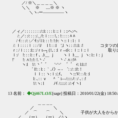
／/ ※＼＿＿＿＿＼
＼＼ ※ ....※ ※ ヽ
＼ヽ-ー―――――ヽ
／ィ／: : : : : : : :/::l: : : : l: ::ｌ : ::ヘ:ヘ
/: ／: :/: : : :/._/!:ｌ: : : !､: !: : : : ﾊ ﾊ
/ ｲ: : :/: :／ｲ::/ l l: : : !: !:ﾄ: ヽ::ｌ: l : ｌ
/: ｌ: : : :ｌ : : / l/ l !: : :l ',l ヽ: : :!::
ｒ: /ｌ: : : :l:: :/ｒt‐‐┐{!､: :l ｒ‐‐tﾄ: : ｌ::
ｌ:/ !: : : l: :ｆ､ .ﾄ__ ｊ ヽｌ ﾄ__ ｊ ヽ: l::ｌ:ｊ
!' !: ∧!::!: !.丶-' 丶‐' ∧::!ﾊ
ヽ:l !/: 丶゛゛ 'ｰ'ｰ' ゛゛ ｨ: l:l::!
゛ l!: : l: : ｀.ﾉ〉‐- ‐ ´: :/: :l!: !
ｌｌ: : ヽ:ｌ:/,ｲ､ ヽ:::V: : /l: :l
l: ､: : ｖ ＾｀i―/:::::ﾉ: :/ ､: :!
!/:ヽ: l ﾉｲ /:::::/: :/:イヽl
13 名前：
◆Qj467Lt3/E
[sage] 投稿日：2010/01/22(金) 18:50
＿＿＿_
／ ＼
／ ⌒ ⌒ ＼ 子供が大人をからかうも
／ （ー） （ー） ／^ヽ