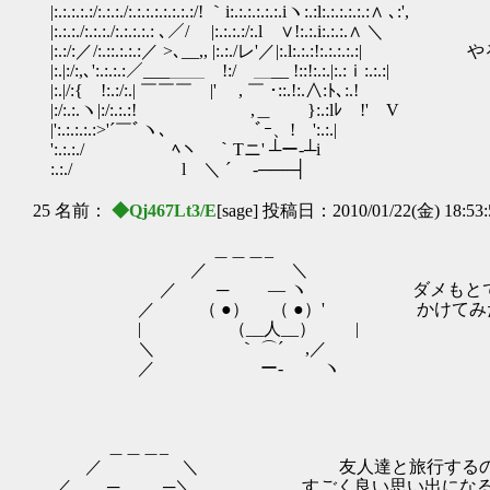
|:.:.:.:.:/:.:.:./:.:.:.:.:.:.:.:/! ｀i:.:.:.:.:.:.iヽ:.:l:.:.:.:.:.:∧ ､:',
|:.:.:./:.:.:./:.:.:.:.: ､／/ |:.:.:.:/:.l ∨!:.:.i:.:.:.∧ ＼
|:.:/:／/:.::.:.:.:／ >､__,, |:.:./レ'／|:.l:.:.:!:.:.:.
|:.|:/:,､':.:.:.:／___＿＿ !:/ ＿__ !::!:.:.|:.:ｉ:.:.:|
|:.|/:{ !:.:/:.| ￣￣￣ |' , ￣ ･::.!:.∧:ﾄ､:.!
|:/:.:.ヽ|:/:.:.:! ,＿ }:.:lﾚ !' V
|':.:.:.:.:>'´￣ﾞヽ､ ﾞｰ、! ':.:.|
':.:.:./ ﾍヽ ｀Tニ' ┴ー‐┴i
:.:./ l ＼ ´ -───┤
25 名前：
◆Qj467Lt3/E
[sage] 投稿日：2010/01/22(金) 18:53
＿＿＿_
／ ＼
／ ─ ― ヽ ダメもとで良いか
／ （ ●） （ ●）' かけてみたら
| （__人__） |
＼ ｀ ⌒´ ,／
／ ー‐ ヽ
＿＿＿_
／ ＼ 友人達と旅行するの
／ ─ ─＼ すごく良い思い出になる