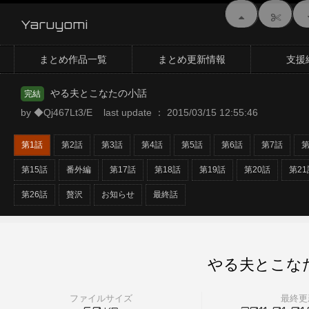
Yaruyomi
まとめ作品一覧
まとめ更新情報
支援
やる夫とこなたの小話
完結
by ◆Qj467Lt3/E last update ： 2015/03/15 12:55:46
第1話
第2話
第3話
第4話
第5話
第6話
第7話
第
第15話
番外編
第17話
第18話
第19話
第20話
第21
第26話
贅沢
お知らせ
最終話
やる夫とこな
ファイルサイズ
最終更