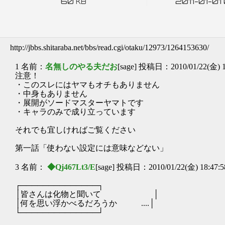
60
2011-01-01
KB
http://jbbs.shitaraba.net/bbs/read.cgi/otaku/12973/1264153630/
1 名前：
名無しのやる夫だお
[sage] 投稿日：2010/01/22(金) 1
注意！
・このスレにはヤマもオチもありません
・中身もありません
・展開がソードマスターヤマトです
・キャラのみで成り立っています
それでも宜しければご覧ください
第一話「使わない設定には意味などない」
3 名前：
◆Qj467Lt3/E
[sage] 投稿日：2010/01/22(金) 18:47:
┌──────────────┐
│皆さんは化物と聞いて │
│何を思い浮かべるだろうか ....│
└──────────────┘