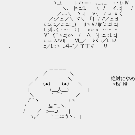
ヽ_{ |.:ハ:::::: ､_,､_, ::・{:.Ⅳ 
＼. |ﾍ.::.:l､ _（_ ﾉ_ イ.::| /
／.::.＼ ヽ::| ∨{ / |.:/ .ｘく
／:／.::.／＼ ヾ＼ ｢］ /| ﾉ'／.::.::l
/.::./.::.／.::.::.: _} |lヽＶ/ l|r'´.::.::l.::.|
l_;斗-く :.::.::. 〈 j ＞ω＜.| :.::.:: l.::.|
V`ｰく¨ヽ.::j≧ﾍ / ∧ }| :.::.:: l.::.|
/.::.::.∧/∨l| Ⅵ_／ ﾚく :／l.:|l:ﾉ
. |.::／l.::ヽ_,,斗‐'´／ 了丁 // リ
＿＿＿_
／ ＼
／ ─ ─ ＼ 絶対にやめ
／ （●） （●） ＼ <ﾓｶﾞﾚﾙ
| （__人__） |
＼ ｀ ⌒´ ,／
/⌒ヽ ー‐ ｨヽ
/ ,⊆ニ_ヽ、 |
/ ／ r─--⊃、 |
| ヽ,.ｲ ｀二ﾆﾆうヽ. |