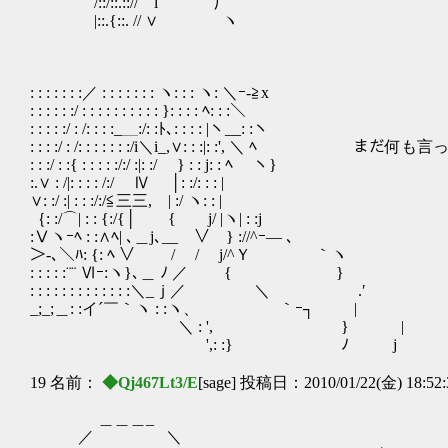
/::/::.::/
|::.{::. 
: : : : : : :／ : : : : : : : ヽ: : : ヽ: ＼ｰ-≧x
: : : : : :/ : : : : : : : : : : }: : : : ﾍ: : :＼
: : : : :/ : /: : : :_＿:/: :ﾄ､: : : : |ヽ__: :ヽ
: : : :/ : /: : : : : : :/i＼i_,∨: : :|: :', ＼ ﾍ 
: : :/ : :{ : : : : :/:/ :|: :/ } : : j: : ﾍ ヽ}
:.∨ : /|: : : : /:/ Ⅳ │: :/: : : |
∨: :/ :| : : :/:/≦三三, | :/ ヽ: : |
｛: :/⌒| : : {:/{│ { j/ |ヽ| : :j
:Ⅴヽｰﾍ : :∧ﾍ| ､＿j､__ ∨ } ://^ｰ― ､
＞-､＼ﾊ: {: ﾍ ∨ / / j/^Ｙ ｀ヽ
: : : : :¨¨ Ⅵｰ:ヽ}､＿ ﾉ ／ { }
: : : : : : : : : : : : :＼_ｊ／ ＼ .′
_;_;＿: :イ´￣｀ヽ : :ヽ、 ｀ｰ┐ |
＼ : ', } |
',: :} ﾉ j
19 名前：
◆Qj467Lt3/E
[sage] 投稿日：2010/01/22(金) 18:52
＿＿＿_
／ ＼