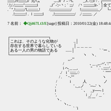
;;;;;;;,iﾘ;;;;;;;;,l/ﾞ;i|八〟 .,..,ii''７ﾆ'>i､ _,r､/;;;l/ 
'.!;/./;;;;;;;;;";;;;;;;;;;;;l .,i'ﾞ‐';~丶;｀;;;/ /丶;;
. ﾞ",!;;;;;;;;;/'l,;;;;;;;;;;,! /;;;;;;;;;;;;;;;;;;;;;/ !;;;;;;;;
.!;;;;;;;;;;;! . ｌ;;;;;;;;;l ,!;;;;;;;;;;;;;;;;;;;;/ ./ ;;;
7 名前：
◆Qj467Lt3/E
[sage] 投稿日：2010/01/22(金) 18:48:
┌──────────────┐
│これは、そのような化物が ..│
│存在する世界で暮らしている │＿＿＿＿
│ある一人の男の物語である ......│ ｀¨ー ､
└──────────────┘ ヽ ヽ、
,,.-'" ,,.-'
/ ､＿_,,.-='､'
i へ＿__, " ﾞ.ﾞ､;;;
./ i ﾞ:;;;;;,:〉 
/ . ﾞｰ-''
/ i 人
,' ' ,_,,ノ `─
i ｀､ _y──
', ｉ_/ / 
ヽ、 ￣
ヽ､_
｀¨i