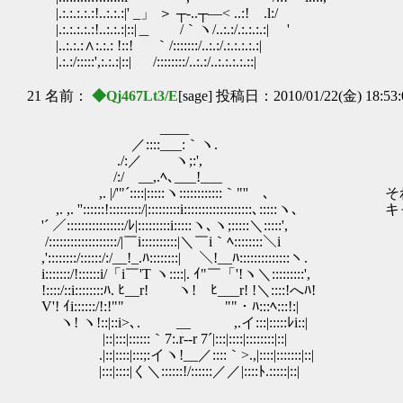
|.:.:.:.:.:!..:.:.:|' _」 ＞ ┬‐..┬―< ..:! .l:/
|.:.:.:.:.:!..:.:.:|::|＿ /｀ヽ/..:.:/.:.:.:.:| '
|..:.:.:∧:.:.: !::! ｀/:::::::/..:.:/.:.:.:.:.:|
|.:.:/:::::',:.:.:|::| /::::::::/..:.:/..:.:.:.:.::|
21 名前：
◆Qj467Lt3/E
[sage] 投稿日：2010/01/22(金) 18:53
____
／::::___:｀ヽ.
./:／ ヽ;:',
/:/ __,.ﾍ､___!___
,. |/'"´::::|:::::ヽ::::::::::::｀"'' 
,. ,. ''::::::!:::::::::/|:::::::::i:::::::::::::::
'´ ／::::::::::::::::/ﾚ|:::::::::i:::::ヽ､ヽ;:::::＼:::::',
/:::::::::::::::::::/|￣i::::::::::|＼￣i｀ﾍ::::::::＼i
,'::::::::/::::::/:/__!_.ﾊ::::::::| ＼!__ﾊ::::::::::::::ヽ.
i:::::::/!::::::i/「i￣'T ヽ::::|. ｲ"￣「'!ヽ＼:::::::::',
!::::/::i::::::::ﾊ. ﾋ__r! ヽ! ﾋ___r! !＼::::!へﾊ!
V'! ｲi::::::/!:!"" ""・ﾊ:::ﾍ:::!:|
ヽ! ヽ!::|::i>､. __ ,.イ:::|:::::ﾚi::|
|::|:::|::::::｀7:.r--r 7´|:::|::::|::::::::|::|
.|::|::::|:::;:イヽ!__／::::｀>.,|::::|:::::::|::|
|:::|::::|く＼::::::!/::::::／／|::::ﾄ.:::::|::|