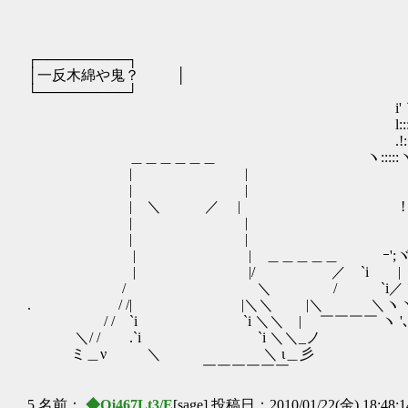
┌─────────┐
│一反木綿や鬼？ │
└─────────┘
i'｀i 
l::::i, 
.!::::ヽ,. -─‐ ｧ─､─-.
＿＿＿＿＿＿ ヽ:::::ヽ, -‐' ,;; ;;, ｀ｰ
| | l;;-';;-‐''" :: :: 
| | /｀!::: :: ::
| ＼ ／ | ! li;;;,,＿＿_ﾉヽ＿＿
| | l ( '〔 Ｏ ,〕 〔,
| | i 'ヾ ￣￣:: :: 
| | ＿＿＿＿＿ ｰ';ヾ､_,'(´'';; ;;' 
| |/ ／ `i | /ヽ__｀'ｰ'
/ ＼ / `i／ヽ ヾ､;ﾚ-ﾆﾆ-
. / /| |＼＼ |＼ ＼ヽヾ､,､ ＿ ,
/ / `i `i ＼＼ | ￣￣￣￣ ヽ '､ﾞﾆ=ﾆ
＼/ / .`i `i ＼＼_ノ ヽ､_
ミ＿ν ＼ ＼ ι＿彡
￣￣￣￣￣￣
5 名前：
◆Qj467Lt3/E
[sage] 投稿日：2010/01/22(金) 18:48: