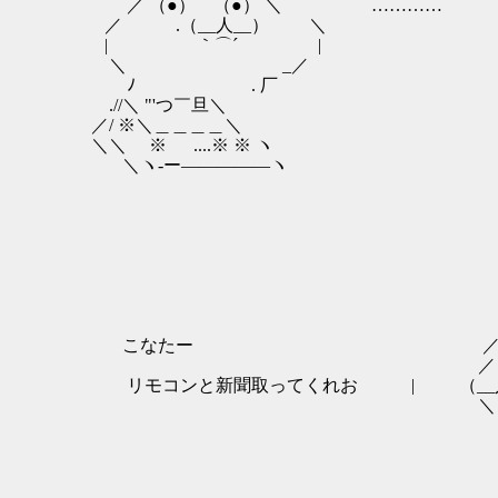
／ （●） （●） ＼ …………
／ .（__人__） ＼
| ｀⌒´ |
＼ _／
ﾉ . 厂
.//＼ "'つ￣旦＼
／/ ※＼＿＿＿＿＼
＼＼ ※ ....※ ※ ヽ
＼ヽ-ー―――――ヽ
＿＿＿
／ 
こなたー ／─
／ （●） （
リモコンと新聞取ってくれお | （
＼ ⊂ ヽ
| | '､＿ ＼
| |＿＿＼ 
＼ ＿＿＿＼