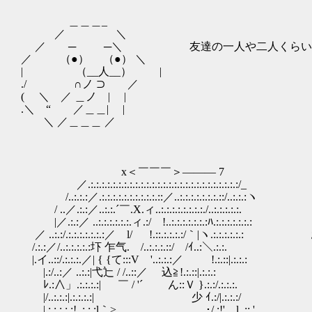
＿＿＿_
／ ＼
／ ─ ─＼ 友達の一人や二人くらいい
／ （●） （●） ＼
| （__人__） |
./ ∩ノ ⊃ ／
( ＼ ／ ＿ノ | |
.＼ “ ／＿＿| |
＼ ／＿＿＿ ／
x＜￣￣￣＞――― 7
／.:.:.:.:.:.:.:.:.:.:.:.:.:.:.:.:.:.:.:.:.:.:.:.:.:.:.:/_
/..:.:.:／.:.:.:.:.:.:.:.:.:.:.::／..:.:.:.:.:.:.:.::/..:.:.:ヽ
/ ..／.:.:／..:.:.´￣.X.ィ..:.:.:.:.:.:.:.:./..:.:.:.:.:.
|／.:.:／ ..:.:.:.:.:.:.ィ.:/ !..:.:.:.:.:.:.:ﾊ.:.
／ ..:.:/.:.:.:.:.:.:.:／ l/ !.::.:.:.:.:/｀|ヽ
/.:.:／/..:.:.:.:.:圷 乍气. /..:.:.:.::/ /ｲ..:＼.:.:.
|.イ..::/.:.:.:.／| { {て:::V '..:.:.:／ !.:.::|.:.:.:
|.:/..:／ ..:.:|弋辷 / /..::／ 込≧!.:.::|.:.:.:
ﾚ.:∧」.:.:.:.:| ￣ / '´ ん::Ｖ }.:.:/.:.:.:.
|/..:.:.:|.:.:.:.:| ゞ少 ｲ.:/|.:.:.:/
|.:.:.:.:.:!..:.:.:l｀> , ･/.:!' l..::,'