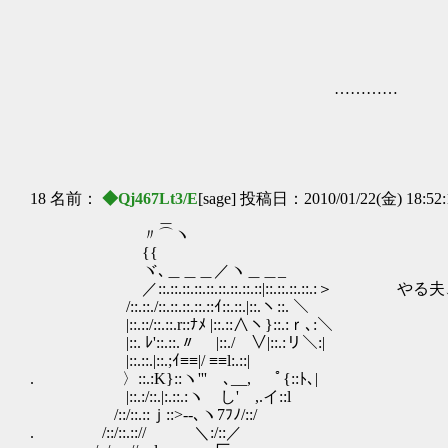
＿＿
／
／─ 
／ （●） 
………… | （_
＼ ⊂ 
| | '､＿
| |＿＿＼
＼ ＿＿＿
18 名前：
◆Qj467Lt3/E
[sage] 投稿日：2010/01/22(金) 18:52
＿
〃⌒ヽ
{{
ヾ､＿＿＿／ヽ＿＿_
／::.::.::.::.::.::.::.::.::|::.::.::.::.:＞ 
/::.::./::.::.::.::.::ｲ::.::.|::.ヽ::. ＼
|::.::/::.::.r::ﾅﾒ |::.::∧ヽ}::.:ｒ､:＼
|::. ﾚ'::.::.〃 |::./ 
|::.::.|::.;ｲ≡≡|/
. 〉::.:K}::ヽ''' ､_
|::.:/::.|:.::.:ヽ し'
/::/::.::ｊ::>‐-､
. /::/::.:://