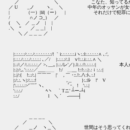
／ ＼ こなた、知ってるか
／ U _ノ ヽ_ ＼ 中年のオッサンが女子
| （一）|lil|（ー） | それだけで犯罪に
/ ∩ノ ⊃_） ／
( ＼ ／ ＿ノ | |
.＼ “ ／＿＿| |
＼ ／＿＿＿ ／
|:.:.:.:.:/:.:.:./:.:.:.:.:.:.:.:/! ｀i:.:.:.:.:.:.iヽ:.:l:.:.:.:.:.:∧ ､:',
|:.:.:./:.:.:./:.:.:.:.: ､／/ |:.:.:.:/:.l ∨!:.:.i:.:.:.∧ ＼
|:.:/:／/:.::.:.:.:／ >､__,, |:.:./レ'／|:.l:.:.:!:.
|:.|:/:,､':.:.:.:／___＿＿ !:/ ＿__ !::!:.:.|:.:ｉ:.:.:|
|:.|/:{ !:.:/:.| ￣￣￣ |' , ￣ ･::.!:.∧:ﾄ､:.!
|:/:.:.ヽ|:/:.:.:! ,＿ }:.:lﾚ !' V
|':.:.:.:.:>'´￣ﾞヽ､ ﾞｰ、! ':.:.|
':.:.:./ ﾍヽ ｀Tニ' ┴ー‐┴i
:.:./ l ＼ ´ -───┤
＿＿＿_
／ ＼
／ ＿ノ ヽ＿＼ 世間はそう思ってくれな