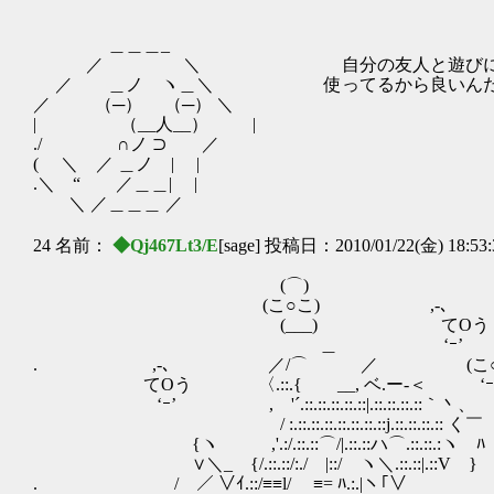
＿＿＿_
／ ＼ 自分の友人と遊びに行
／ ＿ノ ヽ＿＼ 使ってるから良いんだ
／ （─） （─） ＼
| （__人__） |
./ ∩ノ ⊃ ／
( ＼ ／ ＿ノ | |
.＼ “ ／＿＿| |
＼ ／＿＿＿ ／
24 名前：
◆Qj467Lt3/E
[sage] 投稿日：2010/01/22(金) 18:53
(⌒)
(こ○こ) ,-､
(___) てOう
＿ ‘ｰ’ (⌒
. ,-､ ／/⌒ ／ (こ○
てOう 〈.::.{ __, ベ.ー-＜ ‘ｰﾍ
‘ｰ’ ,ゝ'´.::.::.::.::.::|.::.::.::.::｀丶、
/ :.::.::.::.::.::.::.::j.::.::.
{ヽ ,'.:/.::.::⌒/|.::.::ハ⌒.::.::
∨＼_ {/.::.::/:./ |::/ ヽ＼.::.::|.::V }
. / ／ ∨ｲ.::/≡≡l/ ≡= ﾊ.:.|ヽ｢∨