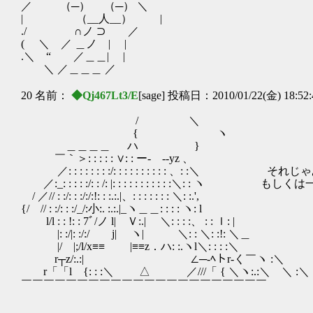
／ （─） （─） ＼
| （__人__） |
./ ∩ノ ⊃ ／
( ＼ ／ ＿ノ | |
.＼ “ ／＿＿| |
＼ ／＿＿＿ ／
20 名前：
◆Qj467Lt3/E
[sage] 投稿日：2010/01/22(金) 18:52
/ ＼
{ ヽ
＿＿＿＿ ハ }
￣｀＞: : : : : ∨: : ー‐ --yz 、
／: : : : : : : :/: : : : : : : : : : 、: 
／:_: : : : :/: : /: |: : : : : : : : : : :＼: :
/ ／// : :/: : :/:/:!: : :.:.|、: : : : : : : ＼: :.',
{/ // : :/: : :/_/:小:. :.:.|_ヽ＿＿: : : : ヽ: l
l/l : : !: : 7ﾞ/ノ l| Ｖ:.| ＼: : : :、 : : ｌ: |
|: :/|: :/:/ j| ヽ| ＼: : ＼: :!: ＼＿
|/ |;/l/x≡≡ |≡≡z．ハ: :.ヽl＼: : : :＼
r┬z/:.:| ∠─-ﾍトr-く￣ヽ :＼
r「「l {: : :＼ △ ／///「 { ＼ヽ:.:＼ ＼ :＼
￣￣￣￣￣￣￣￣￣￣￣￣￣￣￣￣￣￣￣￣￣￣