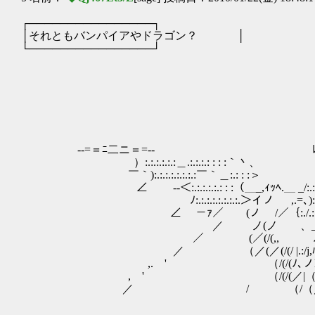
┌────────────────┐
│それともバンパイアやドラゴン？ │
└────────────────┘
ﾄ､
} ヽ 
,.-┴-ゝ
/ ﾉ
/ ィ ）
/ ／/ > f
-‐=＝ﾆ二ニ＝=‐- ﾚ.: :/ 
）:.:.:.:.:.:＿.:.:.:.: : : :｀丶、 
￣｀):.:.:.:.:.:.:.:￣｀＿:.: : :＞ /:.:
∠ -‐＜:.:.:.:.:.: : :（＿_,ｨｯﾍ.＿ _/:.:./
ﾉ:.:.:.:.:.:.:.:.＞イノ ,.=､):.:.
∠ －ｧ／ (ノ /／｛:./.:.:.:.:/ ハ --ーフ
／ ノ(ノ ゝ、_ﾚ、:.: ｲ⌒ヽ { ´フ彳
／ (／(/(,, ﾉ:.∧ヽヽ) ＼ ∧ ´ﾉ〃
／ （／(／(/(/ |.:/j,ﾊ:.ｉ
,. ' （/(/(ﾉ､ノl/(／l:.|(／ 
, ' （/(/(／|（/(/ｌ:| _,ｲj
／ / （/（／ l:! .:::乂 ｀ヽ、 y'´
ヽﾟ･｡:.:.:l`オ
＼:.:.:ﾔ' '､