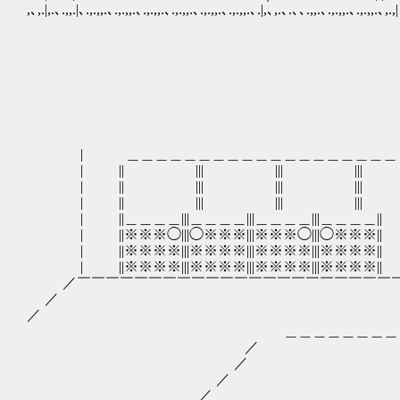
,､,.|,.､.,,.|､.,.,,.､.,.,,.､.,.,,.､.,.,,.､.,.,,.､.,.,,.､.|,､,.､.､､.,,.､.,.,,.､.,.,,.､,.,| 
| ＿＿＿＿＿＿＿＿＿＿＿＿＿＿＿＿＿
| || ||| ||| ||| || :
| || ||| ||| ||| |
| || ||| ||| ||| |
| ||＿＿＿＿|||＿＿＿＿|||＿＿＿＿|||＿＿＿＿|| |
| ||※※※◯|||◯※※※|||※※※◯|||◯※※※||
| ||※※※※|||※※※※|||※※※※|||※※※※|| =
| ||※※※※|||※※※※|||※※※※|||※※※※|| 
／￣￣￣￣￣￣￣￣￣￣￣￣￣￣￣￣￣￣￣￣￣￣￣
／
／
＿＿＿＿＿＿＿＿＿＿＿
／ 
／ ／
／ ／
／＿＿＿＿＿＿＿＿＿＿＿＿＿_