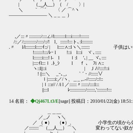
| （__人__）（ / 〉|
＼ ｀ ⌒´ 〈 ／ ⌒^ヽ
―――――――― ＼ _ _ ＿ ）
,／:::〃::::::::::/::::∠//l:::::::::l::::i::::::!:::::::
/::／/:;:::::::::/:::::/::/! l、::::::!:::ト､:l:::::::::
.〃 l/l::::::::l:::::ｲ::/ | l:::::∧::lヽ＼:::
!:::::::!:::/ﾚｰ l !::i l:::i ヾ ､:::::
l:::::::i::::! l- l ｌ:l '､| __ ヾ､::::
|::::ｲl:::ｌ .ﾄ_ｼ l ｆ ､ ﾌi ∧::
ヽ::l||::i | Ｊﾉ//::::!::i
! ||:::＼ _ｰ､_, ｀´・//::::::∨
ｌ|::::::i:／/ヽ、＿_ ,..-//::::::/::!::
|ｌ:::r// / /i l ／::::::〃::::::/::::l:::
||:::l ﾚ:::::::::::::/:::::::,'::::::::!:::
14 名前：
◆Qj467Lt3/E
[sage] 投稿日：2010/01/22(金) 18:51
＿＿__
／_ノ ヽ＼
／ （ ●） （●）、 小学生の頃から
／::::::::⌒（__人__）⌒＼ 変わってない奴