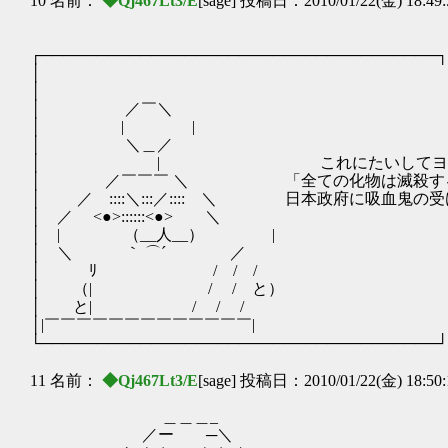
10 名前：
◆Qj467Lt3/E
[sage] 投稿日：2010/01/22(金) 18:49
┌────────────────────────────────────┐
│ アナロ
│ .
│ ／￣
│ |
│ ＼＿
│ | これにたいしてヨー
│ ／￣￣￣ ＼ 「全ての化物は滅殺するべ
│ ／ ::::＼:::／:::: ＼ 日本政府に吸
│ ／ <●>::::
│ | （__人
│ ＼ ｀ ⌒´ 
│ ﾘ /￣/￣
│ （| / /
│ と| / /
│|￣￣￣￣￣￣￣￣
└────────────────────────────────────┘
11 名前：
◆Qj467Lt3/E
[sage] 投稿日：2010/01/22(金) 18:50
＿＿＿_
／ー ─＼