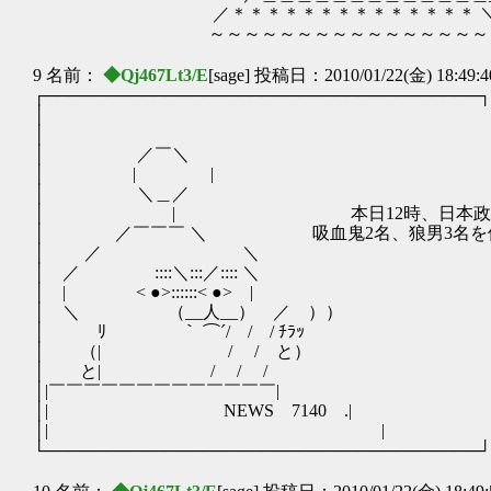
／＊＊＊＊＊＊＊＊＊＊＊＊＊＊ ＼
～～～～～～～～～～～～～～～～
9 名前：
◆Qj467Lt3/E
[sage] 投稿日：2010/01/22(金) 18:49:
┌────────────────────────────────────┐
│ アナロ
│ .
│ ／￣
│ |
│ ＼＿
│ | 本日12時、日本政府がヨーロッパ
│ ／￣￣￣ ＼ 吸血鬼2名、狼
│ ／ 
│ ／ ::::＼:::／
│ | < ●>:::
│ ＼ （__人_
│ ﾘ ｀ ⌒´/￣/
│ （| / /
│ と| / /
│|￣￣￣￣￣￣￣￣
│| NEWS 7
│| | 
└────────────────────────────────────┘