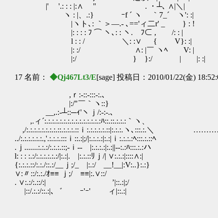
|' '.: : : |:∧ ゞ" . ・┴､ ∧|＼|
ヽ : |、.:} ｰf ´ ヽ ｀7_´ ヽ': :|
|ヽト､: ｀＞―.- ､=='ィ二r' _ } : !
|: : : : ﾌ ⌒ ヽ､: : ヽ. ﾌ⊂ , /: : |
l : : / ＼: :∨ { V}: :|
|: :/ ∧: |￣ ヽﾍ V: |
|:/ } }:/ | |: :|
17 名前：
◆Qj467Lt3/E
[sage] 投稿日：2010/01/22(金) 18:52
,ｒ:-::‐:::-:.､
|:/"￣｀ヽ::}
__,.:-┴::─ｨ'ヽｊ/:‐:-.､
,.ィ´:.:.:.:.:.:.:.:.:.:.:.:.:.:.:ﾊ::.::.:.:.:｀ヽ、
,/:.:.:.:.:.:.:.:.::.:.:.:.::ｉ:.:.:.:.:.::|:.:.:.ヽ､:::.:.＼ ……
../:.:.:.:.:.:.,'.:.:.:.:::ｉ::.:|;/|:.:.:.:|:.:|ｉ:.:.:.:ﾍ:::.:.::ﾍ
.ｊ.......:.:.:/:.:.:.::;-ｉ‐- |:.:.:.:|:.:||‐-:.:ﾊ:::.:.:ハ
l: : : :.:/:.:.:.:.:.:/|:.:|. |:.:.::ﾘｊ/| ∨:.:.:|::::∧:|
{:.:.:.::/:.:./::.:/__ｊ;/_ |:.:/ __!__|:V:..}:.:}
∨:〃::/:.:./ｵ≡≡ ｊ;/ ≡≡|:.∨::/
. ∨:.:/:.::/:| ’|::.:|;/
|::/.:.:/::.:|､゛ ｰ'ｰ' ィ|::.:|