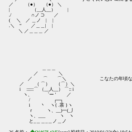
／ （●） （●） ＼
| （__人__） |
./ ∩ノ ⊃ ／
( ＼ ／ ＿ノ | |
.＼ “ ／＿＿| |
＼ ／＿＿＿ ／
＿＿＿
／ ＼
／ ⌒ ⌒＼ こなたの年頃なら、
／ （ ⌒） （⌒）＼
i ::::::⌒ （__人__） ⌒:: i
ヽ、 `ー ' ／
/ ┌─┐
i 丶 ヽ{ .茶 }ヽ
ｒ ヽ、__)一(_丿
ヽ、___ ヽ ヽ
と_＿＿_＿ノ＿ノ