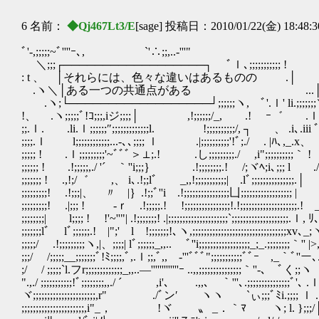
6 名前：
◆Qj467Lt3/E
[sage] 投稿日：2010/01/22(金) 18:48:
ﾞ'-,;;;;;~ﾞ''''ｰ､, `'∴;;,..-'''" i-
＼;;;┌──────────────────┐ ﾞｌ､;;;;;;;;;;; ! ｌ;;;;;.
: t 、 │それらには、色々な違いはあるものの .│ ｀''､;;;;;;ヽ, 
.ヽ＼│ある一つの共通点がある ...│｀'x .v､`ぃ;;;;ヽ, 
.ヽ;└──────────────────┘;;;;;;ヽ, ﾞ'.ｌ' li.;;;;;;;＼,, .ヽ
!、 .ヽ;;;;;ﾞ!ｺ;;;,iジ;;;;│ ,!;;;;;;/_, .! ｰ゛ .ｌヽ ｌ;;;;;;;
;;.ｌ. .li.ｌ;;;;;;″;;;;;;;;;;;;;l. !;;;;;;;;;;/, ┐ 、 .i､.iii ﾞ' ! |;;;
;;;;.ｌ l;;;;;;;;;;;;...-､､;;;; ｌ .|;;;;;;;;;;'!ﾞ;./ . |ﾊ､,_.x、 .|;;;;;
;;;;; ! .ｌ;;;;;;;;;'~ﾞﾞﾞ＞⊥;.! .し;;;;;;;;;./ ,i";;;;;;;;;;｀ ! l;;;;
;;;;;; ! .!;;;;;,./ '´ ｀''i;;;｝ .!;;;;;;;;.! /;ヾﾍ;i､;;; l ./ ;;;;;;;;
;;;;;;; ! .,!;/゛ ,、 i､.!;;lﾞ _,,!;;;;;;;;;;;| .lﾞ;;;;;;;;;;;;;;;.│ ,!;;
;;;;;;;;;! .!;;;|、 〃 |｝.!;;ﾞ''i .!;;;;;;;;;;;;;;;;凵;;;;;;;;;;;;;;;;;; | |;;
;;;;;;;;;! .|;;; ! ‐ｒ .!;;;;;.! !;;;;;;;;;;;;;;;;!.!;;;;;;;;;;;;;;;;;;;;.! _.
;;;;;;;;| l;;;; ! !'~''"| .!;;;;;;;! .|;;;;;;;;;;;;;;;;;;;;;`;;;;;;;;;;;;;;;;;;;;.ｌ, ﾘ､
;;;;;;;lﾞ lﾞ;;;;;;.! |";' l !;;;;;;;!､ヽ,;;;;;;;;;;;;;;;;;;;;;;;;;;;;;;;;;xv
;;;;;/ .!;;;;;;;;;ヽ,|、;;;;| lﾞ;;;;;;_,,..ゝ ﾞ''i;;;;;;;;;;;;;;;;;;_;_.;;;;;;
;;;/ /;;;;;__;;;;;;;ﾞ!ﾐ;;;;,ﾞ,.ｌ;;,ﾞ,, -'''ﾞﾞﾞ";;;;;;;;;;;ﾞﾞｰ ,_
;/ / ;;;;;`l.フr;;;;;;;;;;;;;_,,..―'''''''''''''ｰ ..,,;;;;;;;;;;;;;;;｀''-､ ﾞく
".,./ ;;;;;;;;;;;!ﾞ;;;;;;;;,,./ ´ ,i'､ .,,､ ｀'''､.;;;;;;;;;;;;;;;ﾞ'､ .ｌ;;
ヾ;;;;;;;;;;;;;;;;;;;;;;,r" ./ﾞン′ ヽヽ `ぃ;;;ﾞﾐi.;;;; ｌ .!;;;.! ｌ;;
;;;;;;;;;;;;;;;;;;;;;;,i"_， !ヾ 〟 _．｀ﾏ ヽ; l. };;;/│;;;,!