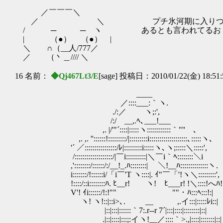
／￣￣￣＼
／ ＼ プチ氷河期に入りつ
/ ─ ─ ヽ あるとも言われてるお
| （●） （●） |
＼ ∩（__人/777／
／ （丶＿//// ＼
16 名前：
◆Qj467Lt3/E
[sage] 投稿日：2010/01/22(金) 18:51
____
／::::___:｀ヽ.
./:／ ヽ;:',
/:/ __,.ﾍ､___!___
,. |/'"´::::|:::::ヽ:::::::::::
,. ,. ''::::::!:::::::::/|:::::::::i:::::::::::
'´ ／::::::::::::::::/ﾚ|:::::::::i:::::ヽ､ヽ;
/:::::::::::::::::::/|￣i::::::::::|＼￣i｀ﾍ::::::::＼i
,'::::::::/::::::/:/__!_.ﾊ::::::::| ＼!__ﾊ::::::::::::::ヽ.
i:::::::/!::::::i/「i￣'T ヽ::::|. ｲ"￣「'!ヽ＼:::::::::',
!::::/::i::::::::ﾊ. ﾋ__r! ヽ! ﾋ___r! !＼::::!へﾊ!
V'! ｲi::::::/!:!"" ""・ﾊ:::ﾍ:::!:|
ヽ! ヽ!::|::i>､. __ ,.イ:::|:::::ﾚi::|
|::|:::|::::::｀7:.r--r 7´|:::|::::|::::::::|::|
.|::|::::|:::;:イヽ!__／::::｀>.,|::::|:::::::|::|