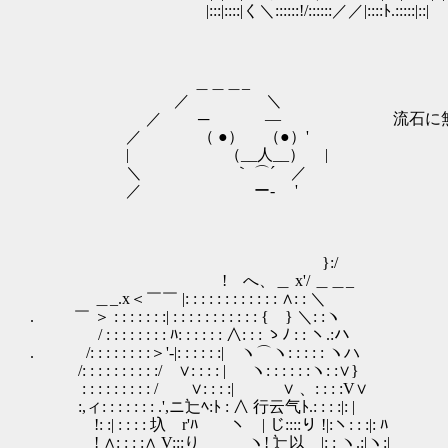
|:::|::::|く＼::::::!/::::::／／|::::ﾄ.:::::|::|
＿＿＿_
／ ＼
／ ─ ― 流石に無理じゃ
／ （ ●） （●）'
| （__人__） |
＼ ｀ ⌒´ ／
／ ー‐ '
}:/
! へ、＿ x'/ ＿＿_
＿_.x＜￣￣ |: : : : : : : : : : : : ∧: : ＼
. ￣ ＞ : : : : : : :| : : : : : : : : : : : { } ＼: :ヽ
/ : : : : : : : : ﾊ: : : : : : ∧: : : ゝﾉ : : ヽ.:ハ
. /: : : : : : : :＞'-|: : : : : :| ヽ⌒ヽ: : : 
/: : : : : : : : : :/ ∨: : : : | ヽ: : : : 
: : : : : : : : : / ∨: : : :| ∨ 、: : :
:,ィ: : : : : : : .',ニ辷ﾍ:ﾄ : ∧ 行云气ﾄ.: : : :|: |
!: :| : : : : 圦 r'ﾊ ヽ | じ::::り !|:ヽ: : :|: ﾊ
! ∧: : : :∧ V:::り ヽ! 辷以 |: : ヽ.:|ヽ:|