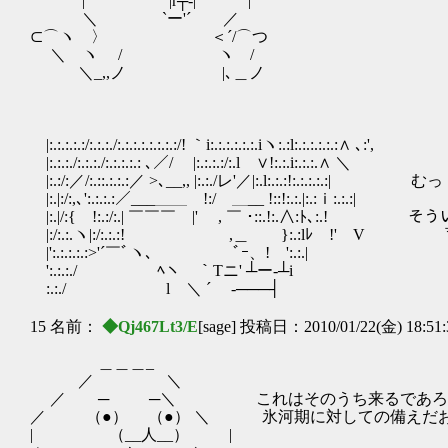
| |r┬-| |
＼ `ー'´ ／
⊂⌒ヽ 〉 ＜´/⌒つ
＼ ヽ / ヽ /
＼_,,ノ |､＿ノ
|:.:.:.:.:/:.:.:./:.:.:.:.:.:.:.:/! ｀i:.:.:.:.:.:.iヽ:.:l:.:.:.:.:.:∧ ､:',
|:.:.:./:.:.:./:.:.:.:.: ､／/ |:.:.:.:/:.l ∨!:.:.i:.:.:.∧ ＼
|:.:/:／/:.::.:.:.:／ >､__,, |:.:./レ'／|:.l:.:.:!:.:.:.:.:| むっ
|:.|:/:,､':.:.:.:／___＿＿ !:/ ＿__ !::!:.:.|:.:ｉ:.:.:|
|:.|/:{ !:.:/:.| ￣￣￣ |' , ￣ ･::.!:.∧:ﾄ､
|:/:.:.ヽ|:/:.:.:! ,＿ }:.:lﾚ !' 
|':.:.:.:.:>'´￣ﾞヽ､ ﾞｰ、! ':.:.|
':.:.:./ ﾍヽ ｀Tニ' ┴ー‐┴i
:.:./ l ＼ ´ -───┤
15 名前：
◆Qj467Lt3/E
[sage] 投稿日：2010/01/22(金) 18:51
＿＿＿_
／ ＼
／ ─ ─＼ これはそのうち来るであろ
／ （●） （●） ＼ 氷河期に対しての備えだ
| （__人__） |