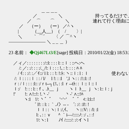
＿＿＿_
／ ＼ 持ってるだけで、こなた
／ ⌒ ⌒ ＼ 連れて行く理由には
／ （ー） （ー） ／^ヽ
| （__人__）（ / 〉|
＼ ｀ ⌒´ 〈 ／ ⌒^ヽ
―――――――― ＼ _ _ ＿ ）
23 名前：
◆Qj467Lt3/E
[sage] 投稿日：2010/01/22(金) 18:53
／ィ／: : : : : : : :/::l: : : : l: ::ｌ : ::ヘ:ヘ
/: ／: :/: : : :/._/!:ｌ: : : !､: !: : : : ﾊ ﾊ
/ ｲ: : :/: :／ｲ::/ l l: : : !: !:ﾄ: ヽ::ｌ: l : 
/: ｌ: : : :ｌ : : / l/ l !: : :l ',l ヽ: : :!::l: :!
ｒ: /ｌ: : : :l:: :/ｒt‐‐┐{!､: :l ｒ‐‐tﾄ: : ｌ::ｌ::ｌ
ｌ:/ !: : : l: :ｆ､ .ﾄ__ ｊ ヽｌ ﾄ__ ｊ ヽ: l::ｌ:ｊ
!' !: ∧!::!: !.丶-' 丶‐' ∧::!ﾊ
ヽ:l !/: 丶゛゛ 'ｰ'ｰ' ゛゛ ｨ: l:l::!
゛ l!: : l: : ｀.ﾉ〉‐- ‐ ´: :/: :l!: !
ｌｌ: : ヽ:ｌ:/,ｲ､ ヽ:::V: : /l: :l
l: ､: : ｖ ＾｀i―/:::::ﾉ: :/ ､: :!
!/:ヽ: l ﾉｲ /:::::/: :/:イヽl