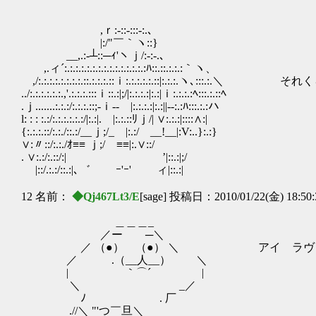
,ｒ:-::‐:::-:.､
|:/"￣｀ヽ::}
__,.:-┴::─ｨ'ヽｊ/:‐:-.､
,.ィ´:.:.:.:.:.:.:.:.:.:.:.:.:.:.:ﾊ::.::.:.:.:｀ヽ、
,/:.:.:.:.:.:.:.:.::.:.:.:.::ｉ:.:.:.:.:.::|:.:.:.ヽ
../:.:.:.:.:.:.,'.:.:.:.:::ｉ::.:|;/|:.:.:.:|:.:|ｉ:.:.:.:ﾍ:::.:.::ﾍ
.ｊ.......:.:.:/:.:.:.::;-ｉ‐- |:.:.:.:|:.:||‐-:.:ﾊ:::.:.:ハ
l: : : :.:/:.:.:.:.:.:/|:.:|. |:.:.::ﾘｊ/| ∨:.:.:|::::∧:|
{:.:.:.::/:.:./::.:/__ｊ;/_ |:.:/ __!__|:V:..}:.:}
∨:〃::/:.:./ｵ≡≡ ｊ;/ ≡≡|:.∨::/
. ∨:.:/:.::/:| ’|::.:|;/
|::/.:.:/::.:|､゛ ｰ'ｰ' ィ|::.:|
12 名前：
◆Qj467Lt3/E
[sage] 投稿日：2010/01/22(金) 18:50
＿＿＿_
／ー ─＼
／ （●） （●） ＼ アイ ラヴ 
／ .（__人__） ＼
| ｀⌒´ |
＼ _／
ﾉ . 厂
.//＼ "'つ￣旦＼