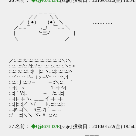
26 名前：
◆Qj467Lt3/E
[sage] 投稿日：2010/01/22(金) 18:54
＿＿＿_
／／ ＼＼
／（ ●） （●） ＼ …………
／::::::⌒ ､_! ⌒::::: ＼
| 'ｰ三-' |
＼ ／
／:.:.::::/:.:.:.:::.:.:.:.::|:.:.:.:.:.:＼:＼
:.:.:.:.:::/:.:./:|:.:/|::.:|:.:.:.:.､::.:.:.ヽ::＞
::.:.:.:/.:.:.:i|::|/ |:.:|ヽ､:.:|::.:.::.:.:ﾍ
:.:∠:.:.:.:.|l/‐- ｊ;/ -‐V::.:.:.:.:ﾄ､:| …………
:.:.:.:ｊ:.:.:./ -‐ ‐-|::＼:.:.| `
:.::|{.|:.:/ | ’l:.::|:|ﾍ:|
:.::|｀V:|､ ‐‐ /::.:.|::|
:.::| |::.:|::ヽ､ ＿__,イ:::|::.:.|::|
:.:.| |::.:|／ ヽ{ ﾄ､:::|::.:.|::|
:.:.|ﾊ::.:|＼ ﾏ三:ｿ|｀|::.:||::|
::/ |:::|＼＼ ヾ-,〃 |:.:∧:|
27 名前：
◆Qj467Lt3/E
[sage] 投稿日：2010/01/22(金) 18:54