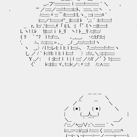
,,.-フ':::::::::::::ｌ:::::::!:::::::::::｀＼ ,
. '" ／:::::／::::/:!::::::i::ﾄ、::::::､::::ヽ -
/:::::::〃:::⌒/l:::::::l Lヽ_ :::i ::::::ﾊ `
i::::／!::::::::ｨ"_ |l:::::l ﾚ ',::｀:l::!::::::!
_ r､ l::/ ,':l::::::,ｲ「 i| l、:| 「ﾞ ﾐヽ:::|l:::::
l､ヽ! !.ﾚ !|l:::/:ｉ ﾄ_ﾘ ヽ! ﾄ__ﾘ /::|!:::/
{ ｿ ｀"ﾌ l !::i':::､ ､_,__, ･/::l:l':l::|
', /-､ /:::|::::;＞､_ゝ_ﾉ _,/:::/:::::!::!ヽ
ヽ _,〉/ l !::レl:ｌl:ｌl::::/-､ 7,:::/:::::::!::!::::ヽ
し ／ /｀ﾄ::!/l:ｌl:ｌl::::! 〉::!:/,.＼::|::|:::::::
Y ,／: ｌ:|l:::!ｌｌ|ｌ:::;' ／/:/i' ／ﾞ 〉!:|:::::::
〈´ ﾚ::l:l:::ヾ､!:::ﾚ:／:〃:::! /::∧:::::
＿＿＿
／ ＼
／⌒ ⌒ ＼
／ （●） （ ●） ＼
| （__人__） | ノンノン
＼_ ｀ ⌒´ __／
/´:::／ﾍ;;;/∨::＼::::::::｀ヽ
i:::,::>:::i/;;;;i /:::::::く:::::::,:::::
｛:::i::ヽ::i;;;;;;;/:::::／::::::::i:::::::::｝