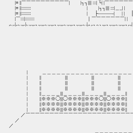
|≡ ||￣￣￣￣￣￣￣￣￣￣| |┐┐|||| :::| └| |￣￣￣￣
|≡ ||:::::::: | |┐┐|||| :::|＿_| 
|≡ ||:::::::: | ├―――‐| | | │
|￣:::|:::::::: ｜￣￣￣￣￣￣￣| 
,､,.|,.､.,,.|､.,.,,.､.,.,,.､.,.,,.､.,.,,.､.,.,,.､.,.,,.､.|,､,.､.､､.,,.､.,.,,.､.,.,,.､,.,| 
| ＿＿＿＿＿＿＿＿＿＿＿＿＿＿＿＿＿
| || ||| ||| ||| || :
| || ||| ||| ||| |
| || ||| ||| ||| |
| ||＿＿＿＿|||＿＿＿＿|||＿＿＿＿|||＿＿＿＿|| |
| ||※※※◯|||◯※※※|||※※※◯|||◯※※※||
| ||※※※※|||※※※※|||※※※※|||※※※※|| =
| ||※※※※|||※※※※|||※※※※|||※※※※|| 
／￣￣￣￣￣￣￣￣￣￣￣￣￣￣￣￣￣￣￣￣￣￣￣
／
／
＿＿＿＿＿＿＿＿＿＿＿