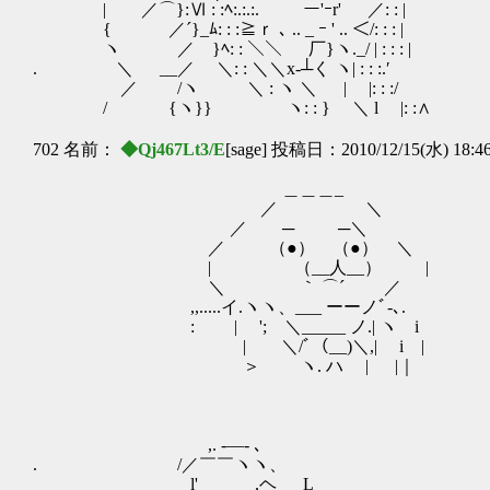
| ／⌒}:Ⅵ : :ﾍ:.:.:. ー'ｰr' ／: : |
{ ／´}_ﾑ: : :≧ｒ ､ .. _ ｰ ' .. ＜/: : : |
ヽ ／ }ﾍ: : ＼＼ 厂}ヽ._/ | : : : |
. ＼ __／ ＼: : ＼＼x-┴く ヽ| : : :.′
／ /ヽ ＼ : ヽ ＼ | |: : :/
/ {ヽ}} ヽ: : } ＼ l |: :∧
702 名前：
◆Qj467Lt3/E
[sage] 投稿日：2010/12/15(水) 18:4
＿＿＿_
／ ＼
／ ─ ─＼
／ （●） （●） ＼ 
| （__人__） |
＼ ｀ ⌒´ ／ こなた、今回の
,,.....イ.ヽヽ、___ ーーノﾞ-､.
: | '; ＼_____ ノ.| ヽ i
| ＼/ﾞ（__)＼,| i |
＞ ヽ. ハ | |｜
,. -―- ､
. /／￣￣ヽヽ、
l' ＿__ ,ヘ_ゝL__