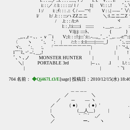
i: : : :::／:.i: : : : :.:::;ｉ:/ l: l. V: : : i! 
i: : :／ /: l: : : : :::/ｌ/ l:| V: : :.! ﾞ
l :/ i: ;ｲ: : : .::〈 / -―￢! Ｖ: :.| ―‐- ﾞ 
l/ l:/ .l: : : :::ハ ZZニニ ＼:l.ニニ二Zヾ:.: : :
/ .l: : : /l::ﾊ ヾ ･ ハ: 
l: : ,!:i::::::i ::::::: ､__,,､＿,. ::::::: /
V:lj:j: ::::ﾄ､ { } ./:::!:
_,,.､,r－､．‐ ｖ⌒i V;:l: : ::!:j:::`:i::.-...,,_ﾞ_ ‐ '_,,. ...-r:'"::|:l
〈 ヽ ﾞ:, ﾞ: | /::!: : :l::l:::::::|:::::::_丿 ﾞ:､:;::::::|:::i::
ヾ:､ ﾞ:、 :, 「￣￣￣￣￣￣￣￣| |｀`''‐i､:|l: : :.
l￣`ﾐ､ｰ' --'､__,! | | ! ﾞ!: : :l::
ﾞ､丶､ノ MONSTER HUNTER | | .l /: : /::
＼| PORTABLE 3rd |‐- ､、 .l l./: :./::::::
| | ｀`'i l/: :/::::::::
704 名前：
◆Qj467Lt3/E
[sage] 投稿日：2010/12/15(水) 18:4
＿＿＿_
／ ＼
／ ─ ― ヽ
／ （ ●） （ ●）' …
| （__人__） | こなた、
＼ ｀ ⌒´ ,／ まだ開けて
／ ー‐ ヽ