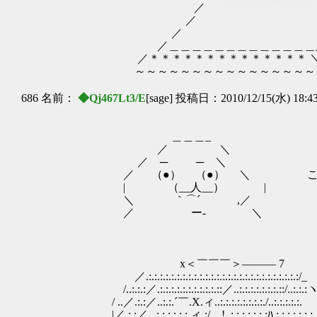
／ 
／ ／
／ ／
／＿＿＿＿＿＿＿＿＿＿＿＿＿_
／＊＊＊＊＊＊＊＊＊＊＊＊＊＊ ＼
～～～～～～～～～～～～～～～～
686 名前：
◆Qj467Lt3/E
[sage] 投稿日：2010/12/15(水) 18:4
＿＿＿_
／ ＼
／ ─ ─ ＼
／ （●） （●） ＼ こなた、や
| （__人__） |
＼ ｀⌒´ ,／
／ ー‐ ＼
x＜￣￣￣＞――― 7
／.:.:.:.:.:.:.:.:.:.:.:.:.:.:.:.:.:.:.:.:.:.:.:.:.:.:.:/_
/..:.:.:／.:.:.:.:.:.:.:.:.:.:.::／..:.:.:.:.:.:.:.::/..:.:.:
/ ..／.:.:／..:.:.´￣.X.ィ..:.:.:.:.:.:.:.:./..:.:.:.:.:.
|／.:.:／ ..:.:.:.:.:.:.ィ.:/ !..:.:.:.:.:.:.:ﾊ.:.:.:.:.:.:.: