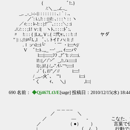
{ ﾞ!:.}
/:＼＿,∠.._
_,. _-_:‐:‐:|: : : : : : : : ､:｀: .、
／´: i.:,!: : :|:i!: ､: : :丶: : ヽ
／ｨ: : : ﾚ‐!: : |:!'⌒､: : : :＼: :i
.//./: : : ;1! ∨: l| ヽﾄ､: : : :ﾄﾞ:､
〃 !: : : { |Lz,,Ｖ:.{ ﾆ弐ｬ:､: : !: :! ヤダ
'′ |: :.;!:iﾊ｢l､,l ﾞ､:. ﾄイl' ハ: l: ;!
.ｌ :ハl:::i└' ` ￣ ・i::::ﾍ:|/
V ﾞ!::ﾄ..,,_ ｰｰ' _,.､ｲ:::::バ'
l::::|::::::;ﾌﾌ .,!'ﾞ'l: :/:::::i.
l!::|／/´>'゛_,!:./ｭ::::::l
l};.|i!.j /,,-''.ｲ/‐￢;::::l
./ ﾞ{､i!/''／// i::::!
/ _,,.-火ﾞ､ '"i i:::i
ﾞく ｨ､ ＼j ,l:::|
690 名前：
◆Qj467Lt3/E
[sage] 投稿日：2010/12/15(水) 18:4
＿＿＿_
／ ＼
／ ― ‐ こなた、愛っ
／ （ ●） ） 言葉で伝える
| （__ﾉ､_） 行動で表すもの