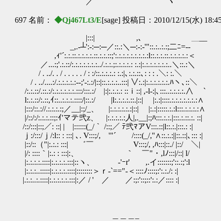
／ ヽ
697 名前：
◆Qj467Lt3/E
[sage] 投稿日：2010/12/15(水) 18:4
|:::| ,､ ＿__
_,.-┴':‐:─:─／::.:＼─:-:‐'"::.:..:.:;二ﾆ=‐-
,ｨ'´:.:.::.:.:.:.:.::.:.:.::;':.:.:.:.:.:.:.:.:l::.:.:.::.:.:.:.:.:＜
／...:;'.:.::/:.:.:.:.:.:.:../.:.:.;:.:.:.:.: :.:|:.:.:.:.:.:.:..＼::.:＼
/ . ../. . / . . . . . / : :/::.:.:.:.: :.:|､:.:.::､: : : .＼: :.＼
/ . ../....:/.:.:.:.:.:-‐;'‐:.:/|::|::.:.:.:..:::| ∨:.:|:.:.:.:.:.:.ﾊヽ､::＼
/:.:.::/.::.:/:.:.:.:.:.:.:::/:::.:/ |:|:.:.:.: ::ｉ::| ,-l‐:|､:::..:.:.:.:.∧ ￣`
l:.:.::/:.::,ｲ::..:.:.:.::::/|::.:/ |l:.:.:.:.::.|::| |:.:|::::.:.:.:.:.:.:.:∧
|:::/::.://.:.:.:.:;／__|:;/_、 |:.:.:.:.:.:|::| |:.:|:::::.:.:l:::.:.:.:.:∧
|/::/:/:.:.:.::;:ｲ'マテ弐z、 |:.:.:.:.:人|,.__|:;ﾊ:::.:.:.|:::.:.::.:. ::|
/::/:::|::;／: ::| | |::::::(_/｀ /::;／ ﾃ弐ﾏアV:::.::|l::.:.|:::.: :|
ｊ:/:::/ｊ/:l:: : :::| ､. V:::;/, '"´ /::::(_/,''∧::.:.:|
|::/::（"|:.:.: :::| ゛￣ V:::;/, ,ﾊ:::|::./ |::/ ＼|
|/: ::::｀|:.: : :::|:、 ｀ ￣"・,lﾉ:::|/::| l/
|:.:.:.:.::::|:.:.:.:.:::|::ヽ、 ゝ-'ｰr' ,.イ:::::::;'::.:;':l
|:.:.:..:::::|:.:.:.:.::::|::::::::＞ｒ-`=="‐＜::::ﾉ::::;:':.:./: :|
|.:.:..:.::::|:.:.:.:.:.:::|:／ / ' ／ ／:;:'::;::':.:／:::: :|
＿＿＿_