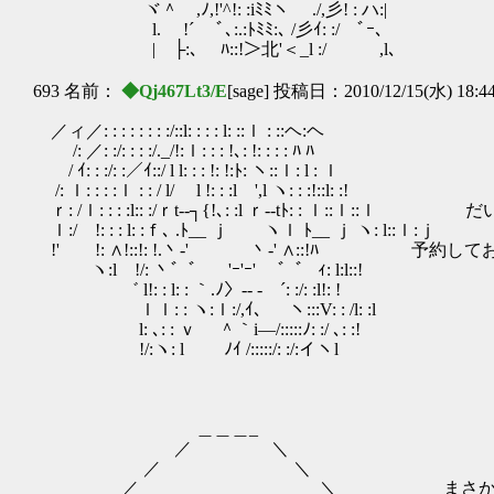
ヾ＾ ,ﾉ,!'^!: :iﾐﾐヽ ./,彡! : ハ:|
l. !´ ﾞ､:.:ﾄﾐﾐ:､ /彡ｲ: :/ ﾞｰ､
| ├:､ ﾊ::!＞北'＜_l :/ ,l､
693 名前：
◆Qj467Lt3/E
[sage] 投稿日：2010/12/15(水) 18:4
／ィ／: : : : : : : :/::l: : : : l: ::ｌ : ::ヘ:ヘ
/: ／: :/: : : :/._/!:ｌ: : : !､: !: : : : ﾊ ﾊ
/ ｲ: : :/: :／ｲ::/ l l: : : !: !:ﾄ: ヽ::ｌ: l : ｌ
/: ｌ: : : :ｌ : : / l/ l !: : :l ',l ヽ: : :!::l: :!
ｒ: /ｌ: : : :l:: :/ｒt‐‐┐{!､: :l ｒ‐‐tﾄ: : ｌ::ｌ::
ｌ:/ !: : : l: :ｆ､ .ﾄ__ ｊ ヽｌ ﾄ__ ｊ ヽ:
!' !: ∧!::!: !.丶-' 丶‐' ∧::!ﾊ 予約
ヽ:l !/: 丶゛゛ 'ｰ'ｰ' ゛゛ ｨ: l:l::!
゛ l!: : l: : ｀.ﾉ〉‐- ‐ ´: :/: :l!: !
ｌｌ: : ヽ:ｌ:/,ｲ､ ヽ:::V: : /l: :l
l: ､: : ｖ ＾｀i―/:::::ﾉ: :/ ､: :!
!/:ヽ: l ﾉｲ /:::::/: :/:イヽl
＿＿＿_
／ ＼
／ ＼
／ ＼ まさか、ここまで品