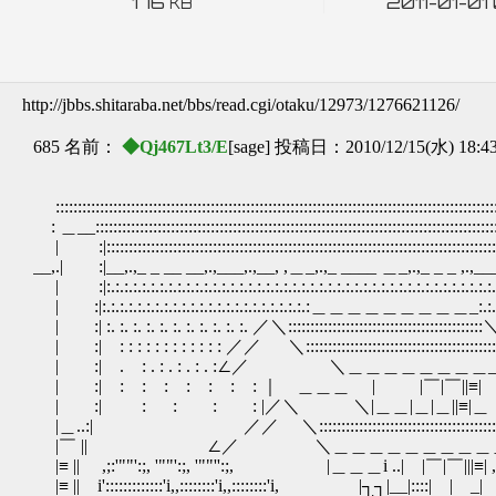
176
2011-01-01
KB
http://jbbs.shitaraba.net/bbs/read.cgi/otaku/12973/1276621126/
685 名前：
◆Qj467Lt3/E
[sage] 投稿日：2010/12/15(水) 18:4
:::::::::::::::::::::::::::::::::::::::::::::::::::::::::::::::::::::::::::::::::::::::::::::::::::::
: ＿__:::::::::::::::::::::::::::::::::::::::::::::::::::::::::::::::::::::::::::::::::::::::::::::
| :|::::::::::::::::::::::::::::::::::::::::::::::::::::::::::::::::::::::::::::::::::::::::::::
__,.| :|__,.,_ _ __ __,.,___,.,__, ,＿_,.,_ ____ ＿_,.,_ _ _ ,.,___,
| :|:.:.:.:.:.:.:.:.:.:.:.:.:.:.:.:.:.:.:.:.:.:.:.:.:.:.:.:.:.:.:.:.:.:.:.:.:.:.:.:.:.:.:.:.:.:.
| :|:.:.:.:.:.:.:.:.:.:.:.:.:.:.:.:.:.:.:.:.:.:.:.:＿＿＿＿＿＿＿＿＿_:.:.:.:.:.:.:.:.
| :| :. :. :. :. :. :. :. :. :. :. :. ／＼::::::::::::::::::::::::::::::::::::::::::::＼:. 
| :| : : : : : : : : : : : : ／／ ＼::::::::::::::::::::::::::::::::::::::::::::＼
| :| . : . : . : . : . :∠／ ＼＿＿＿＿＿＿＿＿_＼ : . : .
| :| : : : : : : : ｜ ＿＿＿ | |￣|￣||≡| |_
| :| : : : : |／＼ ＼|＿＿|＿|＿||≡|＿ 
|＿..:| ／／ ＼::::::::::::::::::::::::::::::::::::::::::::::::::::::
|￣ || ∠／ ＼＿＿＿＿＿＿＿＿＿＿＿＿＿_＼
|≡ || ,;:'""':;, '""':;, '""'':;, |＿＿＿i ..| |￣|￣|||≡| ,;:'""':
|≡ || i':::::::::::::'i,,::::::::'i,,::::::::'i, |┐┐|__|::::| | _| |||≡|i':