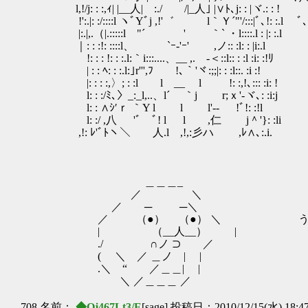
l,!/j: : :,ｨ| |__人| :./ /|_人｣ |∨ﾄ､j: : |ヾ.: : !
!':.|: :/::::l ヽﾞYﾞj ,!'゛ l｀Ｙ´"'/:::|ﾞ
|:.|,.（|.:::::l "´ ' ｀` ・l::::.l :
｜: : :!: ::::l、 `ｰ‐'ｰ' ,ノ:: :l: : |i:.l
!: : : !: : :.l:｀i:::....、__ ,. -＜::l:: : :l :i: :!ﾘ
| : : ﾍ: : :.l:｣r''',ﾌ !､｀'ヾ:;;|: : :l::. :i :!
|: : : :,〉; : :l l __ l !: :,!､::: :i: !
l: : :/ﾐ､〉_:_l,..、l´ ｀j r;ｘ'‐ヾ､: :i:j
l: : ∧ｼ′ｒ ｀Y l l l'‐- !ﾞ!: :!l
l: :/ ,八 'ﾞ ﾞ! l l ,仁 j＾'}: :li
,!: ﾚ'ﾞﾄヽ＼ 人.l ,!,:彡ハ ,ﾚ∧､:.i.
＿＿＿_
／ ＼
／ ─ ─＼
／ （●） （●） ＼ うわ、嬉し
| （__人__） |
./ ∩ノ ⊃ ／
( ＼ ／ ＿ノ | |
.＼ “ ／＿＿| |
＼ ／＿＿＿ ／
708 名前：
◆Qj467Lt3/E
[sage] 投稿日：2010/12/15(水) 18:4