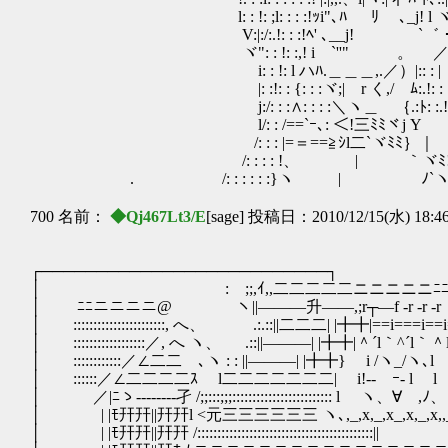
l: : !: ;l: : : :!ｯi"､ﾊ ﾘ ､_j! l
V:|:/:.!: : :!ﾍ' ､__j! `゛ ･|
ヾ": : !: :,! i `''" 。 ／:
i: : !: l ハﾊ.＿＿＿,.／）|:: : |
|: :!: : {: : :ヾ;| r く,/ ﾑ:.!: : 
j:/: : :∧: : : :＼ヽ＿ ｛.:ﾄ: :.!
l/: : /==`ｰ､: ＜!三ﾐﾐヾj Υ
/: : : |=＝==≧ｼl二`ヾﾐﾐ｝｜
/: : : : !、 | ｀ヾﾐ! 
. /: : : : : :}ヽ | ﾉ`ヽ
700 名前：
◆Qj467Lt3/E
[sage] 投稿日：2010/12/15(水) 18:4
┌──────────────────────────┐
│ : ;;,ｲ,,二二二二二ニニニニニﾆﾆ
│ ﾆﾆニニニニ@ ヽ||―――升――,;r┬―f ‐r ‐r 
│ :::::::::::::::::::::::, へ、 .:.::||二二二| |╋╋|==i===
│ ::::::::::::::::::／, へ ヽ、 .::||―――| |╋╋|＾´l｀^
│ ::::::::::::／∠二二ゝ､ヽ : : ||―――| |╋╋} i /ヽ_/ヽ
│ ::::::／∠二二二二ｽ l二二二二二二二| i!-‐ ｰ- 
│ ／|ﾆゝ--------孑 /;;:::;;;::::::::::::::::::::::::: l ヽ
│ | |ﾓ幵幵||幵幵l <元三三三三三三 ヽ､,_,x,_,x_,x,_
│ | |ﾓ幵幵||幵幵 /:::::::::::::::::::::::::::::::::::