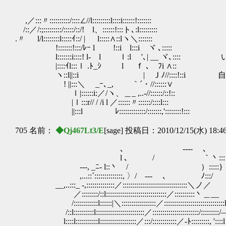
,／:::〃::::::::::/::::∠//l:::::::::l::::i::::::!:::::::
/::／/:;:::::::::/:::::/::/! l、::::::!:::ト､:l:::::::::
.〃 l/l::::::::l:::::ｲ::/ | l:::::∧::lヽ＼:::::::
!:::::::!:::/ﾚｰ l !::i l:::i ヾ ､:::::
l:::::::i::::! l- l ｌ:l '､| __ ヾ､::::
|::::ｲl:::ｌ .ﾄ_ｼ l ｆ ､ ﾌi ∧::
ヽ::l||::i | Ｊﾉ//::::!::i 自
! ||:::＼ _ｰ､_, ｀´・//::::::∨
ｌ|::::::i:／/ヽ、＿_ ,..-//::::::/::!::
|ｌ:::r// / /i l ／::::::〃::::::/::::l:::
||:::l ﾚ:::::::::::::/:::::::,'::::::::!:::
705 名前：
◆Qj467Lt3/E
[sage] 投稿日：2010/12/15(水) 18:4
､ ---- ､
l ､ / ｀丶:::
‐--, _ﾆ‐ l::丶 / ）:::::}
,...::´::::::::::::::, 〉/ --‐ ､ ﾉ:::/
__,..:::_ -,::::::::::::::／::::::::::::::::::::::::::::::::＼ノ／
／::::::::/::l::::::::::::::::::::::::::::::／::::::::::丶＿__
/::::::::::::l::::::|＼:::::::::::::::::／::::::::::::::::::::::::::::::
/::l::::::::::l::::::::::::::::::::::::／:::::::::::::::::::::::/:::::::::
l::::l:::::::::::l::::::::::::::::::／:::/::::::::::::／-ﾄ::::::::