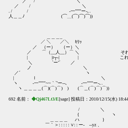
／ / ＼
／ / ＼
. / / -一'''''''ー-､.
人＿＿ﾉ (⌒＿(⌒)⌒)⌒))
＿＿＿_
／ ＼ ／＼ ｷﾘｯ
／ （ー） （ー）＼
／ ⌒（__人__）⌒ ＼ それを考
| |r┬-| | これがやる
＼ `ー'´ ／
ノ ＼
／´ ヽ
| ｌ ＼
ヽ -一''''''"~~｀`'ー--､ -一'''''''ー-､.
ヽ ＿＿＿＿(⌒)(⌒)⌒) ) (⌒＿(⌒)⌒)⌒))
692 名前：
◆Qj467Lt3/E
[sage] 投稿日：2010/12/15(水) 18:4
/ ＼
{ ヽ
＿＿＿＿ ハ }
￣｀＞: : : : : ∨: : ー‐ --yz 、