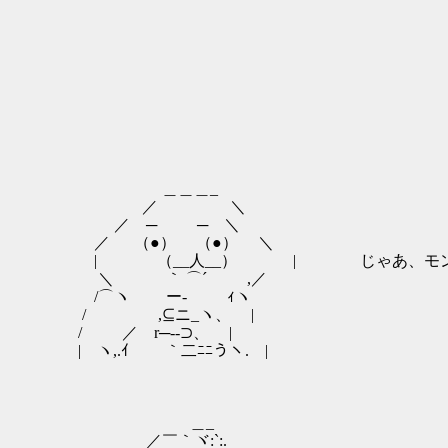
＿＿＿_
／ ＼
／ ─ ─ ＼
／ （●） （●） ＼
| （__人__） | じゃあ、モン
＼ ｀ ⌒´ ,／
/⌒ヽ ー‐ ｨヽ
/ ,⊆ニ_ヽ、 |
/ ／ r─--⊃、 |
| ヽ,.ｲ ｀二ﾆﾆうヽ. |
＿_
／￣｀ヾ:`:.