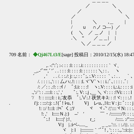
＿＿＿_
／ ＼
／ ＼
／ ＼ …
| ＼ ,＿ |
/ ｕ ∩ノ ⊃―）／ ……ま、
( ＼ ／ ＿ノ | |
.＼ “ ／＿＿| | とりあえ
＼ ／＿＿＿ ／
709 名前：
◆Qj467Lt3/E
[sage] 投稿日：2010/12/15(水) 18:4
,. ‐:'':´; :-: : : :l: : : :.i: : : : : : : : : : :｀ヾ、
_,.-'ﾞ''",´ '´ . . : : : :l: : : : :l: : : : : : : ＼: : . ヽ
´ , ' . . /. : :./: j: :,: : : ﾞ;､:.V: : : : : ｀､: . . ｀
/. : : : :.,': : : 厶ハ:.!: : : :l.ヾ´V`ヽ: : i.:ﾞ､: : : : .ﾞ:
/: ／: : .:!: : :ｲ / ﾞ:l.i: : : :! ヽ:.V: : : : i,:.i,: : : : :i
.,':/ ': : .::::l: : :,' ,' ﾞ:, V: :.j ,__ ＼ヾ: : : :!Vi: : : : l
'/ !: : ::::;:l: : i:,'友忝 ﾞ:,∨:.! 茯笊キｽ: : :!ヾ: : : :.!
. i′j: : :::/::j: :.!{ﾞ! ﾚu､! Vj レu､,!/i::Ｖ: j:: ﾞ: : : j
!: ::/ !:::l: :!ﾍﾞ く;;ｿ ヾ ヾ-`' /;'::::ヾN: : : :.
!: ,' l:::::Ｎ.|:} -‐' ′ ￣・/:::::::::
ﾞ:.! l:::::|' |:!、 r_; /:::::. :/":::: :!
V:j |.:iベ‐....._ _ _.,.':::. : :./:|:. :.:: :
ヾ |: l |::::::::::｀¨ﾞﾞ! , ': : : :.,.'::i::|:: : ::