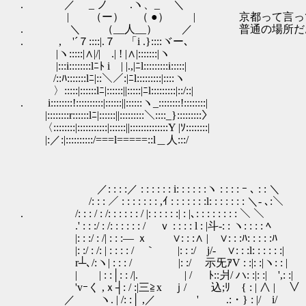
. ／ _ ノ .ヽ、_ ＼
| （ー） （ ●） | 京都って言っても
. ＼ （__人__） ／ 普通の場所だ
. , '´７::::|.７ 「i .}::::ヾー､
|ヽ:::::|∧|/| .| ! |∧|:::::::|ヽ
|:::i::::::::lﾆﾄ i | |.,|ﾆl:::::::::i:::::|
/::ﾊ:::::::lﾆ|::＼／:|ﾆl:::::::::|::::ヽ
〉:::::|::::::lﾆ|::::::||:::::|ﾆl:::::::::|::/::|
. i::::::::!::::::::::|::::::||::::::ヽ_::::::::!::::::::|
|::::::::r::::::lﾆ|::::::||:::::::::＼::::_}:::::::::〉
〈::::::::|:::::::::::|::::::||::::::::::::::Y |ｿ::::::::|
|:／:|::::::::::/===l=====::l＿人:::/
／: : : :／ : : : : : : i: : : : : :ヽ : : : : ｰ ､ : : ＼
/: : : ／ : : : : : : : ,ｲ : : : : : : :l: : : : : : : ＼- ､:＼
. /: : : / : /: : : : : : / |: : : : : :| : |､: : : : : : : : ＼ ＼
.' : : :/ : /: : : : : : / ｖ : : : : l : |斗-: : ヽ: : : : ﾍ
|: : :/ : /| : : :― ｘ ∨: : :∧ | ∨: : :ﾊ: : : : :ﾊ
|: :/ : /: | : : : : / ｀ |: : :/ j/- ∨: : 
r┴､/:ヽ| : : : / |: :/ 示旡ｱV : :|: :|ヽ: : |
| | : :│: : /|. | / ﾄ::爿/ ハ: :|: :| ',: :|
'vｰく ,ｘ┤: / :|三≧x ｊ/ 込;ﾘ { : | ∧ | ∨
／ ヽ. | /: :│ ,／ ' .:・} : |/ i/