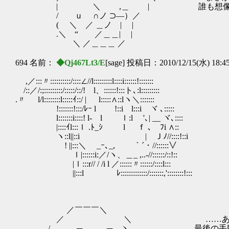
| ＼ ,＿ | 誰も想像でき
/ ｕ ∩ノ ⊃―）／
( ＼ ／ ＿ノ | |
.＼ “ ／＿＿| |
＼ ／＿＿＿ ／
694 名前：
◆Qj467Lt3/E
[sage] 投稿日：2010/12/15(水) 18:4
,／:::〃::::::::::/::::∠//l:::::::::l::::i::::::!:::::::
/::／/:;:::::::::/:::::/::/! l、::::::!:::ト､:l:::::::::
.〃 l/l::::::::l:::::ｲ::/ | l:::::∧::lヽ＼:::::::
!:::::::!:::/ﾚｰ l !::i l:::i ヾ ､
l:::::::i::::! l- l ｌ:l '､| __ 
|::::ｲl:::ｌ .ﾄ_ｼ l ｆ ､ ﾌi ∧::
ヽ::l||::i | Ｊﾉ//::::!::i
! ||:::＼ _ｰ､_, ｀´・//::::::∨
ｌ|::::::i:／/ヽ、＿_ ,..-//::::::/::!::
|ｌ:::r// / /i l ／::::::〃::::::/::::l:::
||:::l ﾚ:::::::::::::/:::::::,'::::::::!:::
／￣￣￣＼
／ ＼ ……あまりやりた
/ ─ ─ ヽ 最後の手段を使う