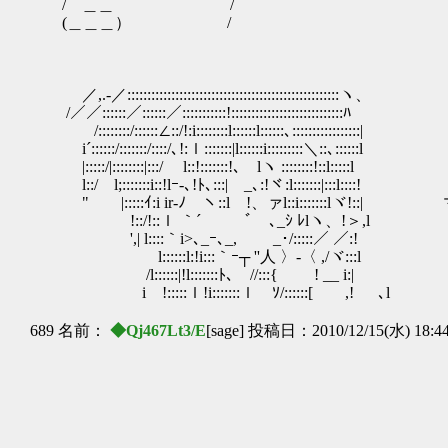
/ ＿＿ /
(＿＿＿） /
／,.-／:::::::::::::::::::::::::::::::::::::::::::::::::::::ヽ、
/／／::::::／::::::／:::::::::::!::::::::::::::::::::::::::::ﾊ
/::::::::/::::::∠::/!:i::::::::l::::::l::::::､:::::::::::::::::|
i´::::::/:::::::/::::/､!:ｌ:::::::|l::::::i:::::::::＼::､::::::l
|:::::/|::::::::|:::/ l::!:::::::!､￣lヽ ::::::::!::l:::::l
l::/ l;:::::::i::!lｰ-､!ﾄ､:::| _､:!ヾ:l:::::::|:::l::::!
" |:::::ｲ:i ir‐ﾉ ヽ::l !、ァl::i:::::::
!::/!::ｌ ｀´ ﾞ ､_ｼ ﾚlヽ、!＞,l
',| l::::｀i>､_ｰ､_, _･/:::::／ ／:!
l::::::l:!i:::｀ｰ┬ ''人 〉-〈 ,/ヾ:::l
/l::::::|!l:::::::ﾄ､ //:::{￣ ! __ i:|
i !:::::ｌ!i:::::::ｌ ｿ/::::::[￣ ,! ､l
689 名前：
◆Qj467Lt3/E
[sage] 投稿日：2010/12/15(水) 18:4