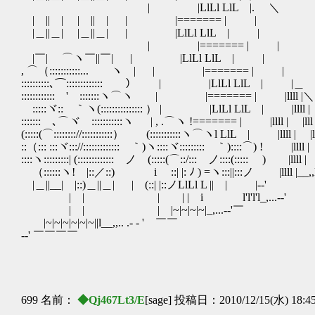
| |LlLl LlL |. 
|￣||￣| |￣||￣| | |=====
|＿||＿| |＿||＿| | |LlLl 
| |======= | 
|￣| ⌒ヽ￣||￣| | |LlLl LlL | | ,. :':": 
, ⌒（:::::::::::... ヽ | | |======= | | .
::::::::::､⌒::::::::::::: ） | |LlLl LlL | |＿ ,/:
:::::::::::: ' :::::::ヽ⌒ヽ | |======= | |llll |＼ .i: :
ゝ:::::ヾ:: ｀ヽ(::::::::::::::: ） | |LlLl LlL | |llll | |＿ 
::::::: ､⌒ヾ :::::::::::ヽ | , .⌒ヽ !======= | |llll | |lll |＼ 
(:::::(⌒:::::::://:::::::::::） (:::::::::::ヽ⌒ヽl LlL | |llll 
::（::: :::ヾ::://::::::::::::: ｀)ヽ::::ヾ::::::::: ｀)::::⌒) ! 
::::ヽ:::::::::| (::::::::::::: ノ (:::::(⌒::/::: ノ::::(::::: ) |llll
（::::::ヽ! |::／::) i ゝ::| |: ﾉ ) =ヽ:::||:::ノ |llll |__,,l-‐'
|＿||__| |::)＿||＿| | (::| |::ノLlLl L || | |-‐' l!: .::
| | | | | i l'l'l'l_,...-‐' !: :
| | | |~|~|~|~|_,...-‐'￣ j: :::
|~|~|~|~|~|~||l__,,.. .- ‐ ' ￣￣ ! 
-‐' ￣￣￣￣ ! :::
｜::::/
| ::ﾍ、 
！ ::::::l三
699 名前：
◆Qj467Lt3/E
[sage] 投稿日：2010/12/15(水) 18:4