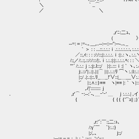
＼ ｀_⌒
／ ＼
,r'ﾆ:二ｭ､
（ 
-‐=:＝:=-.､__,..-‐:─::─'':─-..､_
｀＞ : : ...::.:.:.:ｉ.:.:.:.:.:.:､:.:.:.:.
／::,ｨ: : : :/:/::;|:.:.:.:.ｉ:|:.:ヽ､:.:.＼:::
/:;／/:.:;.::/:/:::/|:.ｉ:.:.:|:|:.:.:.
'"´ /:.:.:ｊ:.:j:.l::;/ |:|:.:::ｉ:|｀ヽ
j:.::/'|:.:|:.|:|⌒ |:|:.:.::ﾘ ⌒ヽ:.:l
|:;/ .|:.:|::.ﾘ_＿_!'∨::|_＿__∨:.:.:.ﾄ､
'´ |:;∧::}≡≡ ヽ|≡≡ |:｀ヽ|:::.
,ﾉ|'::::::::ｊ ’|:.:.::
. ,r'⌒ ｰ:-‐:`-､＿ｰ'ｰ' ＿ ｊ:.:.:.| ,イ
{ { {{ {'´`ｭ|| ;}´￣
,r:'´:￣:;二:ｭ､
/:γ´￣ `}:.:}
|;/,.､ j:;/
_,.-‐:─;=＝=‐:‐-|:.:｀:ｰ::-‐'::'ｰ::-.､__