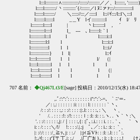
l:::l::::::::::∧:::::::::::::/::::::/:::::::::／／、l:::::::, '::::::::
l:::::l:::::::::/ 丶::::::::::´{/:::::::／l ﾇﾆァｧ:::/::::::::::::::l
l::::::l::::::::/ ＼::::://:::／:::::l l:://ｲ:::/l::l＼:::l
l:::::::l::::::l _＿Y lイ:::::::::::l ｲ l
l:::::::::l:::::l | 丶l::::::::l , ´
l:::::::::::l::::l l_ -‐- ､ l:::
l:::::::::::l:::l l l:::::
l::::::::::::l:l l l::::i::l
l::::::::::::::l l l l:::iﾉ
l:::::::::::::::} l l| l::ｲ
l::::l::::::::::l l l l/ （|
l:::::l::::::::::l l l l l
l:::::l:::::::::l l l l （|
l::::::l::::::::l l l l l
707 名前：
◆Qj467Lt3/E
[sage] 投稿日：2010/12/15(水) 18:4
,.ﾞ:':":´: : : : : : : : : i'':":´:-=、｀ﾆ'＝-
／: :,: : : : : : : :i: : : : : l: : : : : : :｀丶､
/: : :/: : : : :,: : :/: : : : :|:.l: : : : :､: ＼ 丶、
' /. . : : : :!: :/!: : : : :ｌ: :l: :i: : :.ヽ. . ヽ｀丶:＼
'. : :/: : : : : :,j: /｜: : : :,{: :|ﾞ､:.i.: : : i. : : .｀､ ｀ ヽ
i: : /: : : :＼/!/ !: : : :/.|.:j ﾞ､／: : i.: :i: : ｀、
|: :/:/: : : :/_≧ｯ､j: : :./ |:jｨ≦Vﾄ: : :l: :.l: : : ﾞ:.
!:./ｲ: : : r'T〒丁.|: :./ .|厂广ｶ| }､: l: : l: :