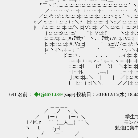
'´￣＞:'´ .......:.:.:.:.:.::|:.:.:.:.:.:::::.:.:.:.:.:.:.:.:.:.:.:
／ : : : : : : :/: : :.::|:.ｉ:.:.:.::::|:.:ｉ: : : : : : : : .....ﾍ
／:.:,ｨ': : :/: :.:/:.:.:.:.:/|::|:.:.:.::::|:.:|､:.:.:ヽ:; :.｀ヽ､::.
/::／ /:.:.:::ｉ.:.:..:ｉ::＼:/ |::|:.:.::::::|::| ヽ:;／::.:.:.::.:.
|/ /:.:.:::::|.:.:.::|:.:.::/＼ |::|∨:.:::|:| ／＼::.:ﾊ::.ｉ:::.:.:ﾍ!
ｊ:.:.:.::::λ:.:.:|::;/＿__｀|:| ∨:.:|:!´_＿__ヽ:.|:.:ﾄ､::
|:.:.::::/::|::.:.:|;ﾊﾏﾃ弐ｧ` ヽ､:| 'ﾃ弐ﾏ7ﾊ|::|､:V::.:|
|:.::/|:::|:.:.:.:|::ﾊ､Vz::;| ` |z::;ﾘ,'
|:/ ヽ:|ヽ､:|::::ｊ "￣ ' ￣゛・{:::ヽ:|:::.
´ |:`:::::ヽ、 ､_､_, ,.ィ:|:::.:|:`:.:
|.:.::::|::ｉ::::;＞‐ｒ:;-‐r::;＜::::::|:|:::.:|:ｉ:
|:|.::::|::|ｲ {:" `:} ＼:|:!:::.:|:|::
|:.|.::::|:|､ |,.-‐-､| ,|:::.:.:|::|::.
ｊ;ﾊ::::|:|.､＼ | | ／ |:.:.::ﾊ:|::.:
{ |:.::|ｊ::{＼＼.| |,／／}:|:.:.:| ,}::.:.
691 名前：
◆Qj467Lt3/E
[sage] 投稿日：2010/12/15(水) 18:4
＿＿＿_
／ _ノ ヽ_＼
. ／ （ー） （ー）＼ 学生であ
ｌ^l^lｎ ⌒（__人__）⌒ ＼ モンハ
ヽ L |r┬-| | 勉強に集中でき
ゝ ﾉ `ー‐' ／