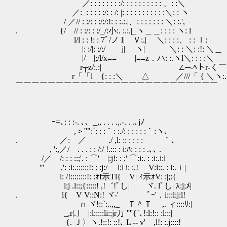
／: : : : : : : :/: : : : : : : : : 
／:_: : : : :/: : /: |: : : : : : : : : 
/ ／// : :/: : :/:/:!: : :.:.|、: : : : : :
. {/ // : :/: : :/_/:小:. :.:.|_ヽ＿＿: : : : ヽ: l
l/l : : !: : 7ﾞ/ノ l| Ｖ:.| ＼: : : :、 : : ｌ: |
|: :/|: :/:/ j| ヽ| ＼: : ＼: :!: ＼＿
|/ |;/l/x≡≡ |≡≡z．ハ: :.ヽl＼: : : :＼
r┬z/:.:| ∠─-ﾍトr-く￣ヽ 
r「「l {: : :＼ △ ／///「 { ＼ヽ:.:
￣￣￣￣￣￣￣￣￣￣￣￣￣￣￣￣￣￣￣￣￣￣￣￣￣
ｰ=､: : :-. ､、_,, . . . .,.-. . .､jﾉ
,＞''":´: : :｀: :./: : : : : :｀:ヽ､
. ／: ／ ./ ,l: :: : : : : ｀､
, ':,／/ . . . : : /:/ !.::: : i:ﾊ: : : : .､､ .
/／ /: : : ::;'. : ⌒' |:j!: : ;' ⌒:i:. : :i:.i:l
'" ,': :l:.::::::!: : :j:/ l:l i: :.! V:l::. : l:.ｉ|
l: /!::::::::!: :ｫf示Tl{ V| ｨ示ｫV: :|;:{
l:j .l::;{:::::! ,!゛!ﾞし| ヾ. lﾞし
. l{ V V::N:! ヾ-' ﾞｰ'．i:::l
∩ ヾ!::`:..,,_ Ｔ＾Ｔ ,. ィ::::ﾘ:|
_,r|.｣ |:l:::::li::jr万 ''''{´､!:l:!:: :l:::|
{. Ｊ〉ヽ.!::!: ::!､ L -- v' ,l!: :.j::::!