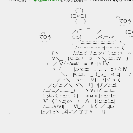
(⌒)
(こ○こ) ,-､
(___) てOう
＿ ‘ｰ’ (⌒
. ,-､ ／/⌒ ／ (こ○
てOう 〈.::.{ __, ベ.ー-＜ ‘ｰﾍ
‘ｰ’ ,ゝ'´.::.::.::.::.::|.::.::.::.::｀丶、
/ :.::.::.::.::.::.::.::j.::.::.::.:: く￣
{ヽ ,'.:/.::.::⌒/|.::.::ハ⌒.::.::.:ヽ ﾊ
∨＼_ {/.::.::/:./ |::/ ヽ＼.::.::|.::V }
. / ／ ∨ｲ.::/≡≡l/ ≡= ﾊ.:.|ヽ｢∨
ヽ_{ |.:ハ:::::: ､_,､_, ::・{
＼. |ﾍ.::.:l､ _（_ ﾉ_ イ.:
／.::.＼ ヽ::| ∨{ / |.:/ .ｘく
／:／.::.／＼ ヾ＼ ｢］ /| ﾉ'／.::.::l
/.::./.::.／.::.::.: _} |lヽＶ/ l|r'´.::.::l.::.|
l_;斗-く :.::.::. 〈 j ＞ω＜.| :.::.:: l.::.|
V`ｰく¨ヽ.::j≧ﾍ / ∧ }| :.::.:: l.::.|
/.::.::.∧/∨l| Ⅵ_／ ﾚく :／l.:|l:ﾉ
. |.::／l.::ヽ_,,斗‐'´／ 了丁 // リ