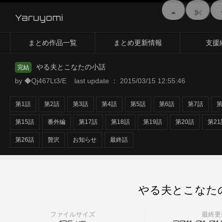
Yaruyomi
まとめ作品一覧
まとめ更新情報
支援
やる夫とこなたの小話
完結
by ◆Qj467Lt3/E last update ： 2015/03/15 12:55:46
第1話
第2話
第3話
第4話
第5話
第6話
第7話
第
第15話
番外編
第17話
第18話
第19話
第20話
第21
第26話
贅沢
お知らせ
最終話
やる夫とこなた
ファイルサイズ
最終更