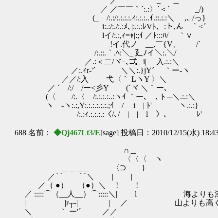
／ _ ＿
／ ／￣￣｀´:.:〉´＜´ _/)
(_ゝ/:.:/:.:.:.:.ｨ:.:.:..ｲ.::.:.:＼ ,､ /っ}
i:.:/:./:.:ﾒ､|:.:.:ﾚVﾄ、:ト,ん ｀<´
lイ/:.:,ｨ=ｬ|:;ｲ ／ﾄ:::ﾊ/ ｀∨
ゝ!イ.代ノ __,￣{V、 /´
/:.::.｀.ﾍ:＼_ 廴ﾉイ＼:.＼/ 
／.:＜二/ヾｰ､弌_ i| 入.:.:＼
／:.ｨr‐'´ ＼＼:.}jY´ ｀ー‐ヽ
／／/:入 弋〈｀ LヽY 〉＼
／ ´ /:/ /ー<彡Y (´ヾ ＼｀ー､
(〈 /:.〈 /:.:.:.:..:ヽｲ ｀ー､ゝ､ト─＼.:.:＼
ヽゝ-ヽ:.:,Y:.:.:.:.:.:.;ｲ / i | ﾄ' ヽ.:.:}
/:.:ｨ.:.:.:.:〈/､/ | | l 〉、 ﾚ'
688 名前：
◆Qj467Lt3/E
[sage] 投稿日：2010/12/15(水) 18:4
∩＿
〈〈〈 ヽ
＿＿＿_ 〈⊃ }
／⌒ ⌒＼ | |
／（ ●） （●）＼ ! !
／ :::::⌒（__人__）⌒:::::＼| l 海よりも
| |r┬-| | ／ 山よりも高く愛
＼ ｀ ー'´ ／／