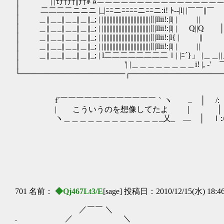
│ | |ﾓ幵幵||幵ﾎ ﾑニニニニニニニニニニニニニニニ
│ 二二二二ニニニ |_|ﾆﾆニﾆﾆﾆﾆニﾆﾆニ:i! ﾄ-‐|l| |￣￣||￣
│ ＿||＿_||＿_||＿||_; | ||||||||||||||||||||||||||||||||∥|llii!:|l| | ||
│ ＿||＿_||＿_||＿||_; | ||||||||||||||||||||||||||||||||∥|llii!:|l| | Q||Q 
│ ＿||＿_||＿_||＿||_; | ||||||||||||||||||||||||||||||||∥|llii!:|l{ | |
│ ＿||＿_||＿_||＿||_; | ||||||||||||||||||||||||||||||||∥|llii!:|l| | ||
│ ＿||＿_||＿_||＿||_; | l二二二二二二二二ｌ| |ﾆ´}」 |＿＿
│ '| |＿＿＿＿＿＿＿＿i! |, -' 
└───────────────────┌─────────────────
│ /: ／: :/: : : :/._/!:ｌ:
│ / ｲ: : :/: :／ｲ::/ l l: :
f´￣￣￣￣￣￣￣￣￣￣￣￣｀ヽ .. │ /: ｌ: : : :ｌ : : / l/
| こういうのを想像してたよ ｜ │ ｒ: /ｌ: : : :l:: :
ヽ＿＿＿＿＿＿＿＿＿＿＿＿_乂_ .... │ ｌ:/ !: : : 
│ !' !: ∧!::!: !
│ ヽ:l !/: 丶゛゛ 'ｰ
│ ゛ l!: : l: : ｀.ﾉ〉
│ ｌｌ: : ヽ:ｌ:/,ｲ､
│ l: ､: : ｖ ＾｀i―/
└──────────
701 名前：
◆Qj467Lt3/E
[sage] 投稿日：2010/12/15(水) 18:4
／￣￣ ＼
. ／ ＼