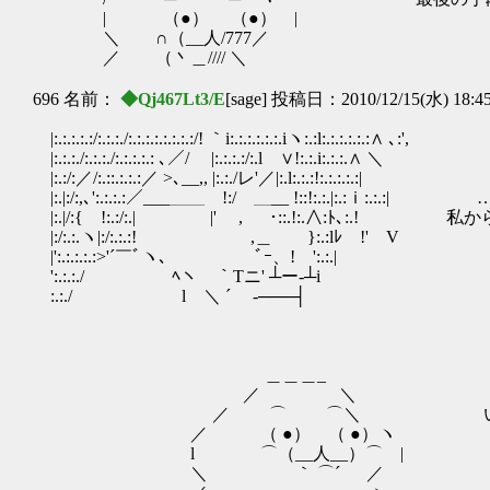
| （●） （●） |
＼ ∩（__人/777／
／ （丶＿//// ＼
696 名前：
◆Qj467Lt3/E
[sage] 投稿日：2010/12/15(水) 18:4
|:.:.:.:.:/:.:.:./:.:.:.:.:.:.:.:/! ｀i:.:.:.:.:.:.iヽ:.:l:.:.:.:.:.:∧ ､:',
|:.:.:./:.:.:./:.:.:.:.: ､／/ |:.:.:.:/:.l ∨!:.:.i:.:.:.∧ ＼
|:.:/:／/:.::.:.:.:／ >､__,, |:.:./レ'／|:.l:.:.:!:.:.:.:.:|
|:.|:/:,､':.:.:.:／___＿＿ !:/ ＿__ !::!:.:.|:.
|:.|/:{ !:.:/:.| ￣￣￣ |' , ￣ ･::.!:.∧:ﾄ､
|:/:.:.ヽ|:/:.:.:! ,＿ }:.:lﾚ !' V
|':.:.:.:.:>'´￣ﾞヽ､ ﾞｰ、! ':.:.|
':.:.:./ ﾍヽ ｀Tニ' ┴ー‐┴i
:.:./ l ＼ ´ -───┤
＿＿＿_
／ ＼
／ ⌒ ⌒＼ いや、知り合いに聞い
／ （ ●） （ ●）ヽ 今度の休みを
l ⌒（__人__）⌒ |
＼ ｀ ⌒´ ／