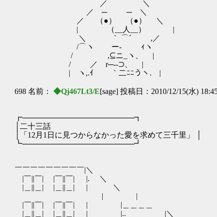
／ ＼
／ ─ ─ ＼
／ （●） （●） ＼
| （__人__） | 京
＼ ｀ ⌒´ ,／
/⌒ヽ ー‐ ｨヽ
/ ,⊆ニ_ヽ、 |
/ ／ r─--⊃、 |
| ヽ,.ｲ ｀二ﾆﾆうヽ. |
698 名前：
◆Qj467Lt3/E
[sage] 投稿日：2010/12/15(水) 18:4
┏─────────────────────┓
│二十三話 
│「12月1日に見つからなかった愛を求めて三千里」 │
┗─────────────────────┛
￣￣￣￣￣￣￣￣￣|＼
|￣||￣| |￣||￣| |. ＼
|＿||＿| |＿||＿| | ＼
| 
|￣||￣| |￣||￣| | |＿＿
|＿||＿| |＿||＿| | |..