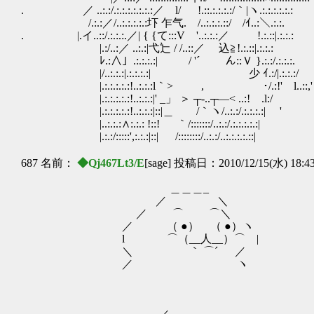
. ／ ..:.:/.:.:.:.:.:.:.:／ l/ !.::.:.:.:.:/｀|ヽ.:.:.:.:.:.:
/.:.:／/..:.:.:.:.:圷 乍气. /..:.:.:.::/ /ｲ..:＼.:.:.
. |.イ..::/.:.:.:.／| { {て:::V '..:.:.:／ !.:.::|.:.:.:
|.:/..:／ ..:.:|弋辷 / /..::／ 込≧!.:.::|.
ﾚ.:∧」.:.:.:.:| ￣ / '´ ん::Ｖ }.:.:/.:.:.:.
|/..:.:.:|.:.:.:.:| ゞ少 ｲ.:/|.:.:.:/
|.:.:.:.:.:!..:.:.:l｀> , ･/.:!' l..::,'
|.:.:.:.:.:!..:.:.:|' _」 ＞ ┬‐..┬―< ..:! .l:/
|.:.:.:.:.:!..:.:.:|::|＿ /｀ヽ/..:.:/.:.:.:.:| '
|..:.:.:∧:.:.: !::! ｀/:::::::/..:.:/.:.:.:.:.:|
|.:.:/:::::',:.:.:|::| /::::::::/..:.:/..:.:.:.:.::|
687 名前：
◆Qj467Lt3/E
[sage] 投稿日：2010/12/15(水) 18:4
＿＿＿_
／ ＼
／ ⌒ ⌒＼
／ （ ●） （ ●）ヽ
l ⌒（__人__）⌒ | 愛し
＼ ｀ ⌒´ ／
／ ヽ