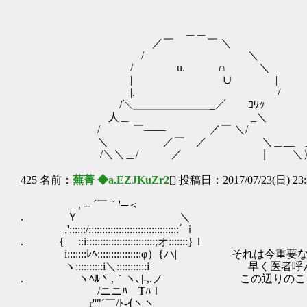
＿＿
／￣ ￣ ＼
/ ＼
/ u. ∩ ＼ お、
| ∪ | お前、やる夫
|. /
/＼＿＿＿＿＿＿＿_／ ｺﾜｯ
人＿ _＼
/ ￣―― ／￣ ＼/
＼ ／￣ ／ ＼＿__ _
/＼＼＿/ ／ ｜ ＼
425 名前：
蕪菁 ◆a.EZJKuZr2
[] 投稿日：2017/07/23(日) 23:
, -‐ ´￣｀'─＜
. Ｙ ＼
,'::::::/:::::::::::::::::::::::::::::::::ﾞｉ
. { ::i:::::::::::::::::::::::::;オ:::::::}ｌ
i:::::::ﾚﾍ::::::::::::::::φ）{ハ| それは
ヽ::::::::::i＼:::::::::::i ゝ 早く医
. ヽﾍﾙ丶,｀ヽ､|‐,.ノ この辺りのこと
/ニニﾊ Tﾊｌ
r''"´￣/ﾄ-ｲヽヽ