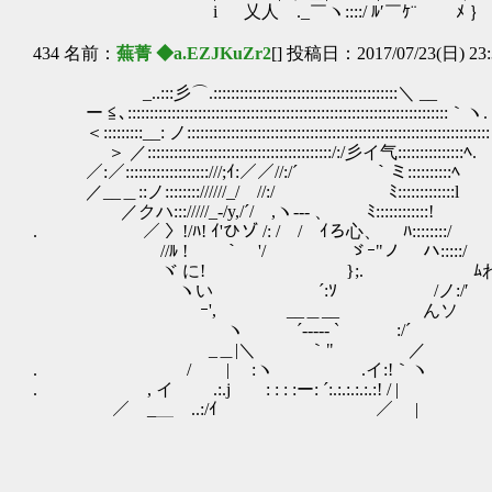
i 乂人 ._￣ヽ::::/ ﾙ′￣ｹ¨ ﾒ ｝
434 名前：
蕪菁 ◆a.EZJKuZr2
[] 投稿日：2017/07/23(日) 23:
_..:::彡⌒.::::::::::::::::::::::::::::::::::::::::::＼ __
ー ≦､:::::::::::::::::::::::::::::::::::::::::::::::::::::::::::::::::::::::::｀ヽ.
＜:::::::::__: ノ:::::::::::::::::::::::::::::::::::::::::::::::::::::::::::::::::::::
＞ ／::::::::::::::::::::::::::::::::::::::::::/:/彡イ气:::::::::::::::ﾍ.
／:／:::::::::::::::::::///;ｲ:／／//:/´ ｀ミ::::::::::ﾍ
／__＿::ノ:::::::://////_/ //:/ ﾐ:::::::::::::l
／クハ::://///_-/y,/´/ ,ヽ--- 、 ﾐ::::::::::::!
. ／ 〉!/ﾊ! ｲ'ひゾ /: / / ｲろ心、 ﾊ::::::::/
//ﾙ ! ｀￣'/ ゞｰ"ノ ハ:::::
ヾ に! };. ﾑわ
ヽい ´:ｿ /ノ:/′ 幸いオ
ｰ', __＿__ んソ 骨折
ヽ ´----- ` :/´
_＿|＼ ｀" ／
. / | :ヽ .イ:!｀ヽ
. , イ .:.j : : : :ー: ´:.:.:.:.:.:! / |
／ _＿ ..:/ｲ ／ |