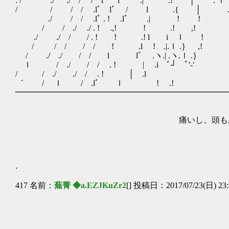
. / ./ ./ / / lﾞ lﾞ .| .!
/ / / / .lﾞ lﾞ / l .{ │ . 
./ / / .lﾞ . ! .lﾞ .| ! !
/ / ./ ./ . ! .,! ! .! 
./ ./ / / . ! ! .! l i
/ / / / / ! .l ! .|.ｌ 
/ ./ ./ / / l lﾞ .ヽ.| .ヽ.
ｌ / ./ / / . ! | .i ﾞ┘ ﾞ'
/ / ./ ./ / . ! │ .l 
゛ / ｌ / .lﾞ ｌ ! .
━━━━━━━━━━━━━━━━━━━━━━━━━━
痛いし、頭も上手く働か
さすがに、
.
417 名前：
蕪菁 ◆a.EZJKuZr2
[] 投稿日：2017/07/23(日) 23:
まずい、かも