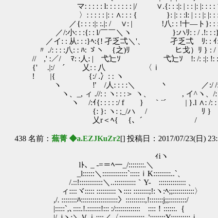
マ: : : : : l: : : : : : : |/ ∨.{: : :|: | : : |: |: : : :ヾﾘ: : 
〉: : : : : |: : ∧: : : { }: |: : :l: | : : |: |: : : :ﾍ/ : 
／{: : : :|: :.|: / ∨: | !八: : !十―ト}: : : : : }
／/:小: : :{: : l/￣￣＼ヽ }:ハﾘ: : / .!: 
／イ: : 从: : :}ﾍ:{! 孑乏弌＼'、 孑乏弌ゝﾘ: : ｲ:
〃 ./: : : :八: : ﾊ: ゞヽ {之)ﾘ ヒ戈）ﾘ } : 
// ,' :／/ ﾏ: :人: | 弋辷ｿ 弋辷ｿ !: /: :|: 
{' .|:/ ´ 乂: : 八 〈ｉ ｲ: : : 
! |{ {:/ .冫: : ヽ /:/ j : 从
ヽ !' /人: : : :＼ 丶 ／:/ /: :/:
ヽ、_, ィ .//: : ヽ: : :＞ ヽ、 , イ^ヽ、/: :/
ヽ /:ｲ{: : : : :/ f } ｀¨´ | }.l ∧: /: :
{: }: ヽ: ;_/ハ / ﾘ } ∧: : : :
乂r＜ﾍ{ {、´ / .|＞ 、 : :
438 名前：
蕪菁 ◆a.EZJKuZr2
[] 投稿日：2017/07/23(日) 23:
ｨiヽ
lﾄ､ _ -=＝ﾍ一_/::::::::.＼
_l::::::＼:::::::::::::`:::::ｉK:::::::::..`、
/.::!::::::::::::＼..:::::::::::｀Y-ゞ:::::::::::::: 、
ィ::::ヾ::::: ::::::::::ヽ:::: ::::::::;!:ヽ:ﾍ;;:::::::::::〉
,/. ::::::::ﾊ:::::::::::::::::::〉::::::::::,!:::::::j;;:::::::::/
|:::::`,､::::.!.:::::::!::: :/:::::::::::::
|/､jヽ:＼Ｖｉ:::;／〈:::::::::::::.,'::::::::Y::::::::::ｉ