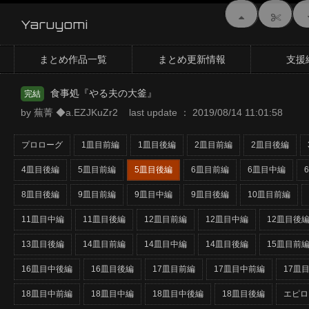
Yaruyomi
まとめ作品一覧
まとめ更新情報
支援
食事処『やる夫の大釜』
完結
by 蕪菁 ◆a.EZJKuZr2 last update ： 2019/08/14 11:01:58
プロローグ
1皿目前編
1皿目後編
2皿目前編
2皿目後編
4皿目後編
5皿目前編
5皿目後編
6皿目前編
6皿目中編
8皿目後編
9皿目前編
9皿目中編
9皿目後編
10皿目前編
11皿目中編
11皿目後編
12皿目前編
12皿目中編
12皿目後
13皿目後編
14皿目前編
14皿目中編
14皿目後編
15皿目前
16皿目中後編
16皿目後編
17皿目前編
17皿目中前編
17皿
18皿目中前編
18皿目中編
18皿目中後編
18皿目後編
エピロ