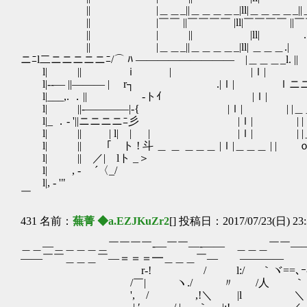
|| |＿＿_||＿＿＿＿_|ll|＿＿＿
|| |￣￣ ||￣￣￣￣ |ll|￣￣￣
|| | || |ll| .|￣
|| |＿＿_||＿＿＿＿_|ll| ＿＿＿.| |
ニﾆl二ニニニニニﾆ/⌒ ﾊ ――――――――― |＿＿＿_
l| || ｉ | |ｌ|
l|--― ||――― | r┐ 
l|___,. ．|| ゝ-トｲ |ｌ
l| ||-――――|-{ |ｌ| | |＿＿＿_
l|_ ．- '||ニニニニﾆ彡 |ｌ| |
l| || | l| | | |ｌ| | |＿
l| || ｢ ト ! 斗 ＿ ＿ ＿＿＿ |ｌ|＿＿＿ | 
l| || ／| lト _＞ | |
l| , - ´〈_/ └ ─
l|, - '
￣ 
431 名前：
蕪菁 ◆a.EZJKuZr2
[] 投稿日：2017/07/23(日) 23:
＿＿―＿＿＿＿＿￣￣￣￣‐―￣￣―‐―― ＿＿＿￣￣
――￣￣＿＿＿￣―＝＝＝━＿＿＿￣― ――――
r‐! / l:/ ｀ヾ==､ｰ-- 
/￣| ヽ./ 〃 /人 ｀ト､::
', / ,!＼ |l ＼ / 