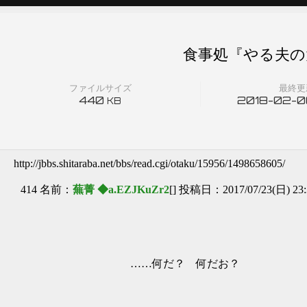
食事処『やる夫の
ファイルサイズ
最終更
440
2018-02-06
KB
http://jbbs.shitaraba.net/bbs/read.cgi/otaku/15956/1498658605/
414 名前：
蕪菁 ◆a.EZJKuZr2
[] 投稿日：2017/07/23(日) 23:
……何だ？ 何だお？