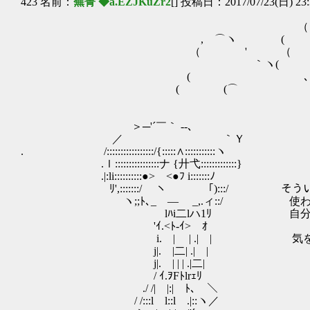
423 名前：
蕪菁 ◆a.EZJKuZr2
[] 投稿日：2017/07/23(日) 23:
（ ヽ ――――
, ⌒ヽ ( ） 
（ ' （ ヽ⌒ヽ 、
ゝ ｀ヽ( ） 
( ､⌒ 
( (⌒
, ⌒
＞─'´￣｀ ‐-､
／ ｀Ｙ
. /:::::::::::::::::/{:::::∧:::::::::::ヽ
.ｌ::::::::::::::::ナ {廾弋:::::::::::::}
.|:li::::::::::●> <●ﾌ i:::::::ﾉ
ﾘ',:::::::/ ヽ 「):::/ そうい
ヽ;;ﾄ､_ ― _,.ィ::/ 使わない
lﾊi二lハ1ﾘ 自分だってそう
'ｲ.<ﾄ-ｲ> ｵ
i. | | .| | 気を失って
j|. |二| .| |
j|. | | | .|二|
/ ｲ.ｦFﾄlrｪﾘ
./ /| |:| ﾄ､ ＼
/ /:::l l::l .|::ヽ／