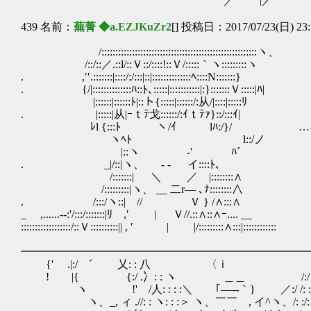
／ |／
439 名前：
蕪菁 ◆a.EZJKuZr2
[] 投稿日：2017/07/23(日) 23:
/::::::::::::::::::::::::::::::::::::::::::::::::::::::::ヽ、
/::/::／.::l/::Ｖ::/::::!::Ｖ/:::::｀ヽ:::::::::ヽ
. ,′′.:::::::|::::/:/:::|::|::::::::::::::ﾍ::::N:::::::}
. {/|::::::::::::::ﾊ::ﾄ､:::::|:::::::::::|:}:::::::Ｖ:::::|ﾊ|
|::::::|::::::ﾄ|::ト{:::::|::::::/:从/|::::|:::::ﾘ
. |:::::|从|ｰｔﾃ戈::::::/:ｲｔﾃｧ}::/:::ｲ|
ﾚl {:::ﾄ ￣ ヽ/ｲ ￣lﾊ:/}/ …
ヽﾍﾄ l::/ノ 気持ちは
|::ヽ ‐' ﾊ´
. _|/::|ヽ、 - ‐ イ::::ﾄ､
/:::::::| ＼ ／ |::::::::∧
/:::::::::|ヽ、 __ 二r― ､ﾅ::::::::∧
. /:::/ヽ::| // Ｖ } /∧:::∧
_ ,......-‐:'/:::/:::::::|ﾘ ,′ | Ｖ//.::∧::∧ｰ.... __
::::::::::::::::::/::Ｖ::::::::::|| , ′ | |/:::::::::∧:::|::::::::::::
━━━━━━━━━━━━━━━━━━━━━━━━━━
{' .|:/ ´ 乂: : 八 〈ｉ ｲ: : : 
! |{ {:/ .冫: : ヽ ＿＿ /:/ j : 
ヽ !' /人: : : :＼ ｢―-‐｀} ／:/ /: :/: ﾑ｀ヽ: :
ヽ、_, ィ .//: : ヽ: : :＞ ヽ、￣￣ , イ^ヽ、/: :/