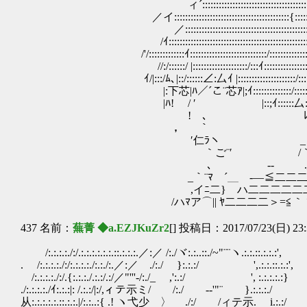
ィ´::::::::::::::::::::::::::::::::::::::::::::::::
／イ::::::::::::::::::::::::::::::::::::::::::{::::::::::::
／::::::::::::::::::::::::::::::::::::::::::::::::::::::::
/ｲ::::::::::::::::::::::::::::::::::::::::::::::::::::::::::
/'/:::::::::::::ｲ::::::::::::::::::::::::::::/:::::::::::::::::::
//:/::::::/ |::::::::::::::::::::/:::ｲ::::::::::::::::::::::::
ｲ/|:::/ﾑ､|::/::::::∠:厶ｲ |:::::::::::::::::::::/:::::::::
|:下芯|ﾊ／´こ¨芯ｱ|;ｲ::::::::::::::/:::
|ﾊ! / ′ ￣ |::;ｲ::::::厶:::::
! ､ ﾚ .!:::んﾍ }::
， ｀ |ｲ} ﾉ./:/ 俺
′仁ﾗヽ _ , イ:/
｀ご¨′ /｀ |::::::
､ -‐ .__|:ｨﾍ
_｀¨ﾏ ´＿ -―≦二二二ﾆ
,イﾆ二} ハ二二二二二二
/ハﾏア⌒|| ﾔ二二二二＞=≦｀
437 名前：
蕪菁 ◆a.EZJKuZr2
[] 投稿日：2017/07/23(日) 23:
/:.:.:.:./:/.:.:.:.:.:.:.::.:.:.:.／:／ /:./ヾ:.:..::./~"¨¨ヽ.:.:.::.:.:.:',
. /:.:.:.:./:/:.:.:.:./:.:./:.／:／ ./:./ }:.:.:/ ',.:.:.::.:.:',
/:.:.:.:./:/.{:.:.:./.:.:/.:/／"'''-/:./_ ,':.:/ ', :.:.:.:.:}
./:.:.:.:./ｲ:.:.:|: /.:.:/|:/,ィテ示ミ/ /:./ -‐'"¨ }.:.:.:./
从:.:.:.:.:.::.:.:.|/:.:..:{ .! ヽ弋少 〉 ./:/ /ィテ示. i.:.:/