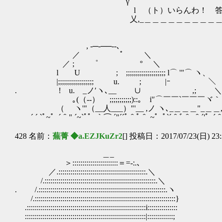
γ´￣￣￣￣￣￣￣￣￣￣￣￣￣
l （ト）いらんわ！ 答えよこせ
乂,_＿＿＿＿＿＿＿＿＿＿＿＿＿
, -─‐──‐-､
／ ﾟ ＼
／ ; ゜ ° ＼ （…
l U ; ;;;;;;;;;;;;;;;;;;;; l⌒ '"⌒ ヽ、
|;;;;;;;;;;;;;;;;;; u. ; |ｰ ＼
. ! u. _ノ′ヽ､__ ∪ ,; ＼ ,
ゝ｡(（-‐） ;;;;;;;;;;;)::｡ i'′⌒￣￣`￣￣￣ヾ
（ ヽ'"（__人___）"'__ ,ノ ヽ､_＿＿＿"_＿＿,､_
´ ´ `ﾟ~゜´＾" ´~`ﾟ゜｀⌒ ´"´´ﾟ＾ﾟ＾ ~゜ﾟ`´＾ﾞ＾ ＾´'゜´＾ﾟ
428 名前：
蕪菁 ◆a.EZJKuZr2
[] 投稿日：2017/07/23(日) 23:
＿_
＞:::::::::::::::::::::::＝=-:.､
／.::::::::::::::::::::::::::::::::::::::::::::.＼
/.::::::::::::::::::::::::::::::::::::::::::::::::::::::::.＼
. /.::::::::::::::::::::::::::::::::::::::::::::::::::::::::::::::::.ヽ
/.:::::::::::::::::::::::::::::::::::::::::::::::::::::::::::::::::::::::}
.::::::::::::::::::::::::::::::::::::::::::::::::::::::::::::i:::::::::::::::
::::::::::::::::::::::::::::::::::::::::::::::::::::