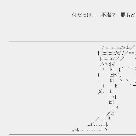
何だっけ……不潔？ 豚もど
汚れた手で
━━━━━━━━━━━━━━━━━━━━━━━━━━
|/|::::::::::::://:/ ﾑ:／ /::/ ﾏﾑ ﾏ', 
! |:::::::::::,'/:/ ,'／==､':::/ .ﾏﾑ,,==
|::::::::r'/'／／ /／､ .//ヾ､
,ﾍヽ:| //＿＿＿__ ヾ､ ___ //
/ ﾄ二 { `ｰ-`ｰ'′ ≧} }.-‐‐-.{ {≦ `
i ',::|ﾍ ' , ￣ ´ //.-‐‐‐-
| !:! ヽ ヽ ＿__ ／ｨ .r
i l:! ` ー--‐ ´! .i ` 
乂. i! | 
`r.| | 
i::! ゝ-､＿__,,
,|::! }＿＿＿＿＿＿＿
／.|:| ノ､-──‐-､,-─
／. . . i! `ｰ----------
｡s´. . . . . |､ 
｡s≦. . . . . . . . ..| ヽ ‐-===
━━━━━━━━━━━━━━━━━━━━━━━━━━