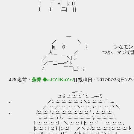
{ } ﾍ| |/ .l l
l l |二| | |
―
／ ＼
|u. ０ 〉 ンなモンとうの昔に
人＿ ／ つか、マジで誰なんだ
／ ￣＼| 〕
|／￣ニ―-=´ト
/| ￣￣|_）；
426 名前：
蕪菁 ◆a.EZJKuZr2
[] 投稿日：2017/07/23(日) 23:
_......
.z.≦ ..:.:.:.:.:.｀:......-‐-ミ
. ／:.:.:.:.:.:.:.:.:.:.:.:.: ＼:.:.:.:.:.:.:.｀:..､
／ .:.: ／:.:.:.:.:.:.:.ヽ:.:.:.:.ヽ:.:.:.:.:.:.:ヽ＼
. /:.:.:.:.:./ .:.:.:.:.:.:.:.:.:.:.‘,:.:.:.: ‘，.:.:.:.:.:.:.:.
′:.:.:./ :.:.:. i ﾄ、 .:.:.:.:.:.:.:.:.:. ‘,:.:.:.:.:.:.:.:.:.
i.:.:.:.:.:.′ :.:.:.i |. ＼ .:.:.:.:ｉ|:.:.:.:.: ‘ ｉ.:.:.:.:.:.:.:.、
|:.:.:.:.:ｉ:.:ｉ| :.:.:.i | ／＼ .:ﾘ:.:.:.:.:.:.:i:|
. i|:.:.:.:.i|:.:ｉ| :.:.:.i | ´ ,.ｨf㍉i:.:.:.:.:.: i:|¨ヽ:.:.:.:i |