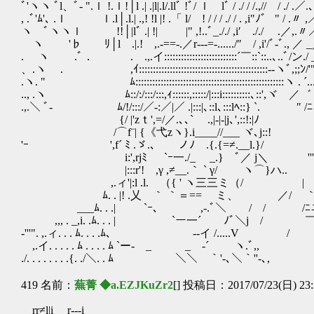
ﾞ'ヽヽ ﾞl、ﾞ‐ ".ｌ !.ｌ!│l .| .|l|.l/.llﾞ !ﾞ/ ｌ lﾞ / .
, .ﾞ'ﾑ'､ .ｌ ｌ.l│.l.| .,! !l |! .「 l/ ! / / / ./ / . ,i"
ヽ ﾞヽヽｌ !!│|lﾞ .| !| |" ,!..ﾞ_././ ,i′ ././ 
ヽ '♭ ﾘ│l .|.! ,.-==-.／r‐‐‐=-....../″ / ,i'/ﾞ‐ﾞ., ／ 
. ヽ .ﾞ． .ゝ.,.イ::::::::::::::::::::::::::´￣::`::..､..ﾞ/ン
、.ヽ ゝ. ,ｲ::::::::::::::::::::::::::::::::::::::::::::::‐-ヽﾞ,;;ﾝ/'
.ヽ. " ﾑ:::::::::::::::::::::::::::::::::::::
.., .ヽ ﾑ::/:/:::/:::,ｨ::::::,:::::/|:::i:::::
.,.＼ ﾞ- ﾑ/!/:::/／-:／|／ .|:::|､::l､:::lﾍ::} `. 
{/ |'zｔ',=/／.､､` .,|-|-|j､',::!:
/⌒f¨| {《弋zヽ}.i____//___ ヾ､j::! ´,.. -''',
'ｰ ',f´ ﾐ .ゞ.､ ノﾉ￣.{.{=≠.__l.}/ _,,
i:',rjﾐ `ｰ一./_ _.}ゞﾞ／ j＼ '''"゛ 
|:::r'! ,γ ,≠__.｀ ` γ/ ヽ⌒}ハ.. : ,
,.ィ'|:l .l. （{ ' ヽ三三ミ（/ | _| 二
ﾑ. . |! .乂 ｀ ｀＝== ミ、 ／/ ｀'..
___ﾑ. . .| `ｰ､ ,-.ﾞ＼ / / /
,,, . _,i. .ﾑ. . . | `ー一´ ﾉ
-'''". ,.ィ. . . ﾑ. . . .ﾑ､ 
,.イ. . . . . ﾑ . . . . ﾑ
./. . . . . . . .{. ./＼. . ﾑ
419 名前：
蕪菁 ◆a.EZJKuZr2
[] 投稿日：2017/07/23(日) 23:
rr≠l|i r‐‐‐i