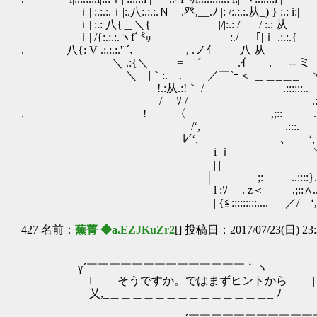
ｉ| :.:.:.ｉ|:.八:.:.:.Ｎ .癶,__.ﾉ |: /:.:.:.从_) } :.: i:|
ｉ| :.: 八{＿＼{ |/|:.: /' / :.: 从
ｉ| /{:.:.:.ヽfﾞ㍉ |:./ ｢|ｉ .:.:.{
. 八{: V .:.:.:.'¨´､ , .
＼ .:{＼ ｰ= ´ .
＼ |｀:. . ／￣`ｰ＜ ＿＿_
!.:从.:!｀ / .:::
|/ ｿ / .::::: :::.
. ! 〈 ,;:: .:: :.:::::::
/‘, .:::. ...::::::::::::
ﾚ´‘, ､ ‘, ....:::::::::::::::::
i ｉ ＼ ,;;:::::::::::::::::::::
| | Y..::::::::::::::::::::::
│| ;: ..::::}.::::::::::::::::::::::
l :ｿ . z＜ ,;::∧..::::::::::::::::::
| {≦:::::::::.... ／/ ‘, .:/.:::::::::::
427 名前：
蕪菁 ◆a.EZJKuZr2
[] 投稿日：2017/07/23(日) 23:
γ´￣￣￣￣￣￣￣￣￣￣￣￣￣￣｀ヽ
l そうですか。ではまずヒントから |
乂,_＿＿＿＿＿＿＿＿＿＿＿＿＿＿_ ﾉ