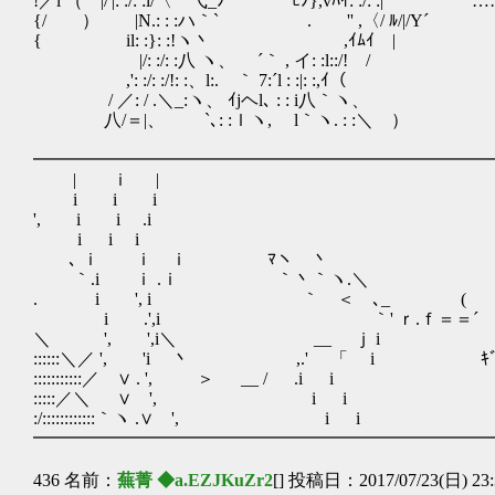
!／l （ |/'|: :/: :i/〈 弋_ﾉ ﾋﾉ},vﾊｲ: :/: :|
{/ ） |N.: : :ハ｀` . '' ,〈/ ﾙ/|/Y´
{ il: :}: :!ヽ丶 ,ｲﾑｲ |
|/: :/: :八 ヽ、 ´｀ , イ: :l::/! /
,': :/: :/!: :、l:. ｀ 7:´l : :|: :,ｲ（
/ ／: / .＼_:ヽ、 ｲjヘl､ : : i八｀ヽ、
八/＝|、 `､: :ｌヽ, l｀ヽ. : :＼ ）
━━━━━━━━━━━━━━━━━━━━━━━━━━
| ｉ | 
i i i 
', i i .i 
i i i 丶
､ ｉ ｉ ｉ ﾏヽ￣丶
｀.i ｉ .ｉ ｀丶｀ヽ.＼ 
. i ', i ｀ ＜ ､_ (
i .',i ｀' ｒ.ｆ＝＝´
＼ ', ',i＼ __ ｊ i
::::::＼／ ', 'i 丶 ,.' 「 i ｷﾞ
:::::::::::／ ∨ . ', ＞ __ / .i i
:::::／＼ ∨ ', i i
:/::::::::::::｀ヽ .∨ ', i i
━━━━━━━━━━━━━━━━━━━━━━━━━━
436 名前：
蕪菁 ◆a.EZJKuZr2
[] 投稿日：2017/07/23(日) 23: