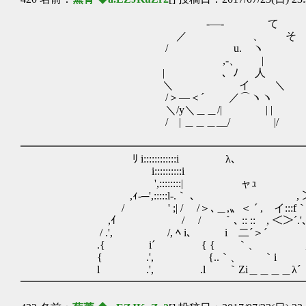
-―- て
／ 、 そ
/ u. ヽ
,-、 |
| 、ﾉ 人 おわっ、ち
＼ イ ＼
/＞―＜´ ／⌒ヽヽ
＼/y＼＿＿/| | |
/ | ＿＿＿__/ |/
━━━━━━━━━━━━━━━━━━━━━━━━━━
ﾘ i::::::::::::i λ､ ./:::/
i::::::::::i ノ∠
',::::::::|ゝ ャｭ -´＜
,ｨ-─',:::::l-.｀ ､ , ＞
/ ' ;| / /＞､＿,〟＜ ´ , イ:::f
,ｲ / / ｀､ :: :: , ＜＞´.'
/ .', /, ﾍ i､ iゞ二´＞´ 
.{ i´ { { ｀、 ,／ /}´＼
{ .', {..｀、 ｀i 
l .', .l ｀Zi＿＿＿＿
━━━━━━━━━━━━━━━━━━━━━━━━━━