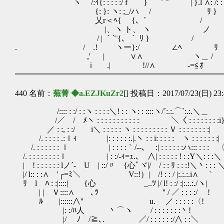
ヽ /:ｲ{: : : : :/ f } ｀¨´ | }.l ∧: 
{: }: ヽ: ;_/ハ / ﾘ } ∧: : : :
乂r＜ﾍ{ {、´ / .|＞ 、 : : : : :ヽ , '⌒r
|、ヽ ト、 ヽ ノ } ＞ｭ
/ | ｀`¨{、｀ ﾘ } / ,' 
. / .! ヽー}:/ ∠ﾍ ﾘ 
,' | ∨∧ ヽ＿ / ///
ｉ .| !//∧ -=≦ｵ ///
━━━━━━━━━━━━━━━━━━━━━━━━━━
440 名前：
蕪菁 ◆a.EZJKuZr2
[] 投稿日：2017/07/23(日) 23:
/:::: : :/ : :ヽ : : : :＼! : : ヽ: : ::::ヽ/´:.:.⌒`:.:.＼
/／ / ﾒヽ : : : : : : : : : : : ＼〈 : : : : : :
／ : :, : :/ i＼ : : : : : ヽ : : : : : : : : : Ｖ : : : : : : : :|
/. : : : : .:ｌｨ |: : : : : :.|.ヽ : : i: : : : : ヽ : : : : : : :|
/. : : : : : : ｌ | : : : :｀/‐-､ :| : : : : : :ハ::: : : : 
/. : : : : : : : :ｌ | : :/-ｨ=ｪ.､ ∧| : : : : : 
| ! : : : : : : lノ´- U | ::/〃 {心ﾞヾ|/ / : : ﾘ : : :!＼丶: : : 
|/ l:: : :∧ '┌=ﾐ＼ V::!）| /! : : / |:.:.
ﾘ l ﾊ : :|::::| {心 _..ﾂ |/ l! : :/ :|:.:.
| | Ｖ::::∧ ､ﾂ '' / ／ : : : 
ﾙ |::::::∧'' u. ／ : : : :
|: :/ﾊ人 丶⌒ヽ / : : : : : : :丶!
|/ ﾉ /≧､. ／/ : : : : : :/∧ : :＼