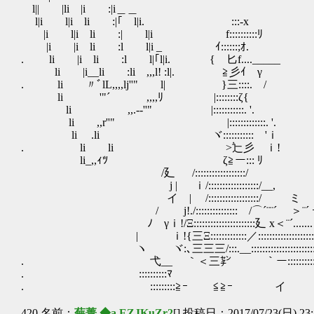
l|| |li |i :|i＿＿ ｉ
l|i l|i li :|｢￣l|i. :::‐x ＿_＿
|i l|i li :| l|i f::::::::::ﾘ l｢￣￣
|i |i li :l l|i _ ｲ::::::;ｵ. l
. li |i li :l l|｢l|i. {ゞ匕f....____
li |i__li :li ,,,l! :l|. ≧彡ｲ γ 
. li 〃ﾞlL,,,,lj''" l| }三::::. / li_
li '"´ ,,,,ﾘ |::::::::ζ{
li ,,.-‐''" |::::::::::
li ,,r''" |:::::::::::::. 
li .li ヾ::::::::::: 'ｉ f:::
. li li >辷彡 ｉ! r
li_,,ｨﾂ ζ≧ー::: ﾘ
/廴 /::::::::::::::::::/ / 
j | ｉ/::::::::::::::::::/__, ｲ 
イ | /::::::::::::::::::/ ゝ ミ j 
/ j!./:::::::::::::::ゞ/⌒´¨¨´ ＞¨´ ｰ
ﾉ γｉ!/Ξ::::::::::::::::::::::廴 x＜¨´......
| ゞｉ!{三Ξ:::::::::::::／::::::::::::::::::::::::
ヽ ヾ:､三三三/:::.__::::::::::::::::::::::::
. 弋__ ｀＜三㌢ ｀ー:::::::::::彡
. ::::::::::ﾏ ／
. :::::::::≧ｰ ≦≧ｰ イ
420 名前：
蕪菁 ◆a.EZJKuZr2
[] 投稿日：2017/07/23(日) 23: