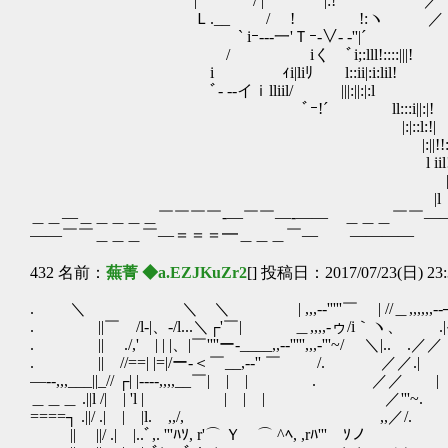
| ′ / | ｀ |:! 
Ｌ.__ / ! !:ヽ ／
` iｰ---一'Ｔｰ-∨- ‐''|´ /￣￣
/ iく ﾞi;:lll!::::|||! / ./
i ｨi|liﾘ l::ii|:i:lil! /__,--,
ﾞ- --イｉlliil/ |||:||:|:l /___ノ. /
ﾞｰ!´ ll:::i||:|! /___
|:|::l:!| /__
|:||!!
l iil! ヽ､,
||i! ／''
|l
＿＿―＿＿＿＿＿￣￣￣￣‐―￣￣―‐―― ＿＿＿￣￣
――￣￣＿＿＿￣―＝＝＝━＿＿＿￣― ――――
432 名前：
蕪菁 ◆a.EZJKuZr2
[] 投稿日：2017/07/23(日) 23:
. ＼ ＼ ＼ | ,,,--'''''￣ | //＿,,,,,,--┐ .
. ||￣ /l‐|、-/l...＼┌'￣| ＿,,,,-ゥ/i｀ヽ、 .|ｨ
. || ./,' | | |、|￣''''ー-____,,--''''',,,-'''~/ ＼|.
. || //==| |=|/ー-＜￣__,--'' ￣ /. ／／.
―--,,,___||_// ┌| |‐---,,,,__￣| | | . 
＿＿＿ .||l /| | 'l | | | | ／'''~
====┐ .||/ .| | |l. ,
|| ||/ .| |..ﾞ,. '''ﾊｿ, r'⌒ Ｙ ⌒ ^ﾍ,