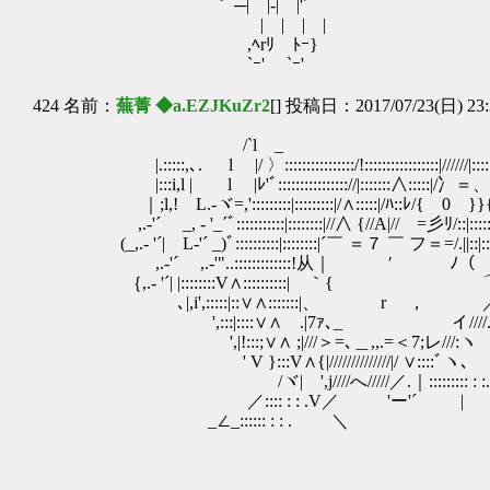
｀ ─| |-| |'´
| | | |
,ﾍrﾘ ﾄｰ}
`ｰ' `ｰ'
424 名前：
蕪菁 ◆a.EZJKuZr2
[] 投稿日：2017/07/23(日) 23:
/`l _
|.:::::,､. l |/ 〉::::::::::::::::/!:::::::::::::::::|//////|::::::::
|:::i,l | l |ﾚ'ﾞ:::::::::::::::://|:::::::∧:::::|/冫＝、|:::::::
｜;l,! L.-ヾ=,':::::::::|:::::::::|/∧:::::|/ﾊ::ﾚ/{ 0 }}{{::::
,.-'´ _, - '_´ﾞ:::::::::::|::::::::|//∧ {//A|//ゞ=彡ﾘ/::|::::::
(_,.- '´| L-'´ _)ﾞ::::::::::|::::::::|´￣ ＝７
,.-'´ ,.-'"..:::::::::::::!从｜ ′ ﾉ（ ;
｛,.- '´| |::::::::V∧::::::::::| ｀{ ⌒ ./}/ﾘ:
､|,i',:::::|::∨∧:::::::|、 r ， ／/i!;:::
',:::|::::∨∧ .|7ｧ､_ イ////.
',|!:::;∨∧ ;|///＞=､＿,,.=＜7;レ//
' V }:::V∧{|//////////////|/ ∨::::ﾞヽ､
/ヾ| ',j////へ/////／.｜::::::::: : :.
／:::: : : .V／ 'ー'´ | ＼:::
_∠_:::::: : : . ＼ V _
｀'