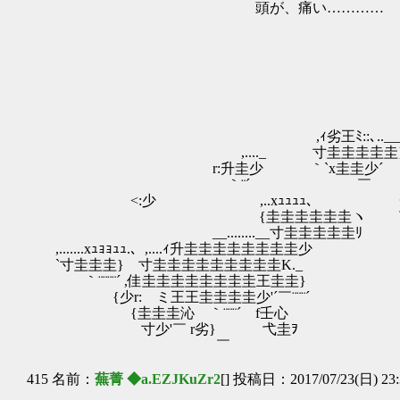
頭が、痛い…………
,ｨ劣王ﾐ::､..__
,...._ 寸圭圭圭圭圭
r:升圭少 ｀`x圭圭少´
｀¨´ ￣ ＿_
<:少 ,..xｭｭｭｭ､ 〈圭
{圭圭圭圭圭圭ヽ ￣¨¨
__........__寸圭圭圭圭圭ﾘ
,.......xｭｮｮｭｭ.、,....ｨ升圭圭圭圭圭圭圭圭少
`寸圭圭圭} 寸圭圭圭圭圭圭圭圭圭K._
｀¨¨¨¨´ ,佳圭圭圭圭圭圭圭圭王圭圭}
{少r:ゞミ王王圭圭圭圭少'´￣¨¨¨´
{圭圭圭沁 ｀¨¨¨´ f壬心
寸少'￣ r劣} 弋圭ｦ
￣
415 名前：
蕪菁 ◆a.EZJKuZr2
[] 投稿日：2017/07/23(日) 23: