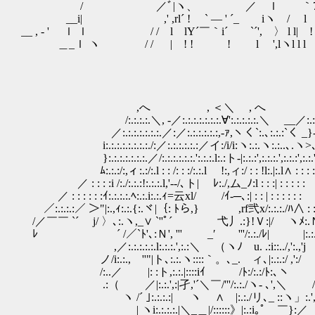
/ ／ﾞ|ヽ、 ／ ｌ ｀7', 
__i| ,' ,rl´ ! ` ― ' ´_ iヽ / l
__ , - ' ｌ ｌ / / l lY´￣｀i´ `´', 〉 l l| !
＿_ｌ ヽ / / | ! ! ! l ',lヽl l l 
,へ , ＜＼ , へ
/:.:.:.:.＼, -／:.:.:.:.:.:.:.∀':.:.:.:.:.＼ __／:.:.:
／:.:.:.:.:.:.:.／:／:.:.:.:.:.:,-ｧ,ヽく`:.､:.:.:`く _}-
i:.:.:.:.:.:.:.:./:／:.:.:.:.:.:／イ:/i/i:ヽ:.:.ヽ:.:..､.ヽ>､:.:
}:.:.:.:.:.:.:.／/:.:.:.:.:.:.':.:.:.l:.:ト‐|:.:.:',:.:.:.',:.:.:',:.:.',
ﾑ:.:.:/:,ィ:.:/:.l : : /: : :/:.:.l !:,ィ:/ : : !l:.|:.l∧ : : : :
／ : : : :i /:./:.:.:!:.:.:.l,'‐-/､ト| ﾚ:./,ム_ﾉ:l : : :| : : : : :
／ : : : : : :ｲ:.:.:.:.ﾍ:.:.i:.:.ｨ=云xl/ /ｲ-─､:| : : |
／:.:.:.:／ ＞"|:.,ｨ:.:.{:.ヾ|｛: ﾄら,} ,rf弐x/
/／￣￣ `´ j/ 〉､:.ヽ,_∨ `''ﾟ´ 弋丿.:}!Ｖ:|/ ヽﾒ:.
ﾚ ´ /／`ﾄ'､:Ｎ', ''' _′ '''/:.:./ﾚ| |:.:.:.
,／:.:.:.:.:.l:.:.:.',:.:＼ （ヽﾉ u. .:i::../,':.,'j
ノ/i:.:., ''"|ト､:.:.ヽ::::｀。､_. ィ､|:.:.:/ ,':
/:..／ |: :ト,:.:.|::::iｲ /ﾄ:/:.:/ﾄ:
.:（ ／|:.:.',:|孑,'´＼￣/'''/:.:./ヽ- ､',＼ /
ヽ /´ ｣:.:.:.:| ヽ ∧ |:.:./リ､_ ::ヽ」:.'
| ヽi:.:.:.:.|＼_＿|/::::::》|:.:i｡ﾟ ￣}:／