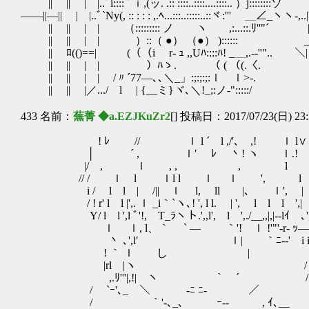
|| || | |..ﾞi:::: ﾞｉ,(ッ. .:: ::::..::::
――||―|| | |..ﾞ`Ny(, :: : : : ,.ﾍ...:::..:::::..::ヾ:'''
|| || | | （::::::::: ノ ヽ ゝ,:...::.ﾘ''"´ | ! |' | 
|| || | | ）::（ ●） （●） ):::::: __ﾉ_ノ.
|| ﾛ(()==| (（（i r- ｭ ,,Uﾊ::::ﾊ! _＿,.-‐''".
|| || | | ）ﾊゝ. （ ( （(.〈.
|| || | | /〃´77―､､＼_」:;:;:;:ｌ ｌ>‐. ＼| ＼ |,
|| || |／.../ l | {__ミ}ヾ､＼!_;:ノ‐":::::/ |＼.
433 名前：
蕪菁 ◆a.EZJKuZr2
[] 投稿日：2017/07/23(日) 23:
! ﾚ // ｌ l ´ l ,/'､ ,! ｌ l∨
│ ´ , ｌ′ ﾚ 丶! ヽ ｌ.! 
|/ , ｌ , , , l ﾞ ｌ´,
// / ｌ l ｌl l ｌ ｌ ', l '
i / l l | /|| ｌ l, ll |､ ｌ', | ｌ
/ ! r' l l |',. ｌ _i｀`ヽ､! ', l l. | ', l l l 
Y/ l l ',l ﾞ'!,￣T_ﾗヽト.',,l', l ',./__,,|,|-‐lｲ ､',
ｌ ｌ, l、｀ ` ― ｀'! ｌ !'"'-r‐ ｯ― ! / l
丶 ､',l′ ｌ| ｀ﾆ-‐' i il
! ｀ ｌ し | /.|/ 
|rl |ヽ /
,.ﾘ'''|,!| ヽ ｀ ´ /
/ `ｰ'､_ ＼ ‐ﾆ ﾆ- ／
/ ｀'‐､_､ ｰ-- , ｲ､__