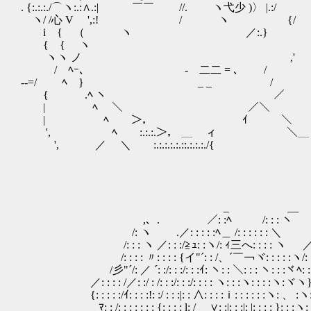
. {:.:.:./⌒ヽ:.:∧.:| ￣￣ //. ヽ弋少 )〉 |.:/
ヽ/ /心 V ',:! / ヽ {/
i { （ ヽ ／:.} ,' 公
{ { ヽ
ヽヽ ノ ,' 被害者の
/ ﾍｰ､ - 二二 = ､ / 直
-‐=/ ﾍ } _ _ /
{ .ﾍ ヽ ／
| ﾍ ＼ ／＼
| ﾍ ＞， ｲ ＼
', ﾍ :.:.:.＞， ＿ ィ ＼＿ 
', ／ ＼ :.:.:.:.:.::.:.:.:./
_ __
,、. ／: :ﾍ /: : : ヽ
/: ヽ .／: : : : :ﾍ＿ /: : : : : :
/: : : ヽ ／: : :/≧ｭ: :ヽ/: ｨ三へ: : : : ヽ ／: : 
/: : : : 〃: : : : {イ"´: : /、´￣￢ヾ: : : : :ヽ/: : : : 
/彡"´/: ／ ´: :/: : :/: : :ｲ: ヽ: : ＼: : : ヽ: : :ヾﾍ
／: : : : /／: :/ : /: : :/: : :/: : : : ヽ: : :ヽ: : : :ヽ:ヾヽ}: : : 
{: : : : :/ｲ: : : :!: :/ : : :|: : ∧: : : :ｉ: : : : : :ヽ: 、 :ヽ: :Y }
ﾏ: : /: : : : : : : {: : : : l: / ∨: :|: : :|: |: : : : }: : :ヽ: } }: 