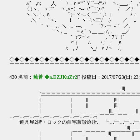
.//´ ,n; 人 〉ｰｧ‐='"ﾞＹ´`￢'"ﾉ/ ヽ､___,.'´ ,
〈 )ヽ、 ヽ.'"´ ヽ.∧ｰ〉ｰ‐‐〈'⌒`´ﾒｨ′ /
ヽ.ヽ.｀､.ﾊ ﾞ}ｰヾｰ‐-く´￣｀,〉 | ﾉ 
.＼｀ `ヽ､ ! ｀ヽｰ-'.>三'/ .} ／ ,
｀ヽ. ､.. ＼_,..=‐--､ ｀ ´7,-￢=-'
｀丶､ _ =ミﾞヽ__ __ι'r',.- _／
｀ rフｰ'＜ ,｀7´厂!´ ちな
/'´ { ﾊ / ,' ;' ,
/: ,.ﾉ ﾍ_/ ﾊ ﾉヽ .',
＿＿＿＿＿＿＿＿＿＿＿＿＿＿＿＿＿＿＿＿＿＿＿＿＿＿
◇◆◇◆◇◆◇◆◇◆◇◆◇◆◇◆◇◆◇◆◇◆◇◆◇◆
￣￣￣￣￣￣￣￣￣￣￣￣￣￣￣￣￣￣￣￣￣￣￣￣￣￣
430 名前：
蕪菁 ◆a.EZJKuZr2
[] 投稿日：2017/07/23(日) 23:
|ll| 
[三三三三三三三三三三三三三三三三三三三三三
|| | || |ll| 
|| | || |ll| 
|| |＿＿_||＿＿＿＿_|ll|＿＿＿
…━…━…━…━…━…━…━…━…┓￣￣￣ 
道具屋2階・ロックの自宅兼診療所. ┗…━…━…━
|ll|＿＿＿＿_||
|| |￣￣ ||￣￣￣￣ |ll|￣￣￣
|| | || |ll| 