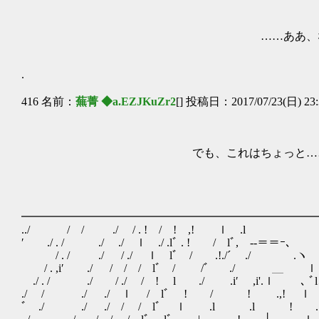
……ああ、なんだ。もう慣れ
.
416 名前：
蕪菁 ◆a.EZJKuZr2
[] 投稿日：2017/07/23(日) 23:
でも、これはちょっと…
ちょっと、洒落になっ
━━━━━━━━━━━━━━━━━━━━━━━━━━
../ / / ./ / . ! / ! ,! ｌ
′ ./ . / ./ ./ ｌ ./ .lﾞ . ! / 
/ . / ./ / ./ ｌ lﾞ / .!./
/ . ,i′ ./ / / / lﾞ / /
./ . / ./ / ./ / ! l ./ .i′
./ / ./ ./ ｌ / lﾞ ! / !
ﾞ ./ ./ ./ / / lﾞ ｌ .l .l 