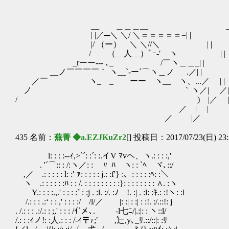
__ ＿＿＿__ __ γ´￣
| |／─＼ ＼/ ＼＝＝＝＝＝=| | l
|/ （ー） ＼ ＼//＼ | | 
/ （__人__）ﾞｰ‐′ ヽ | |
_rーー‐‐- ､_ /￣ヽ＿＿_| | 
__ノ￣￣￣￣｀ ヽ__`-ー´⌒ヽ＿ノ .／| |
／￣ ヽ_ _ ーー ヽ__ ヽ、...／ | |
ノ ｀ヽ／| ／| 
/ ) |／ |_
／ | |
／ |／
435 名前：
蕪菁 ◆a.EZJKuZr2
[] 投稿日：2017/07/23(日) 23:
l: : : :‐-ｨ,>`´: :´: :.イV ﾏvヘ、ヽ.: : : :,'
. '´⌒:: : /:ヽ／: : 〃 ﾊ ヽ: : `ﾍ ヾ､::/
,／ .: : : : : l: :′ ｧ: : : : : j.: :f'} :、: : : : :ﾍ: :＼
ヽ .: : : : : :ﾊ : : /. : : : : : : : : :}: : : : : : : : ∧. :ヽ
Y.: : : :.,.' : : : :´ : :j . :l. :/. :ﾉ !. :| . :l: :ｷ.: :!ヽ: :l
/.: : : .:‘ : : ,' : : : :/ /l/／ |: :| : :| : :!. :/.::!: j
. /.: : : .:/.: : ;,' : : : /ｲ`メ､. ‐l七ﾆ/|.:|: : ヽ::l/
/.: : :ｨノ!: :人.: : : /‐ｨ〒ﾃ;′ ,辷,y､_ﾘ.::/::|: :ﾘ