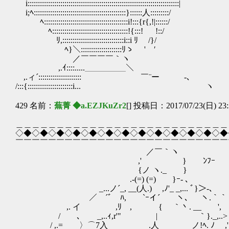
i::::::::::::::::::::::::::::::::::::::::::::::::::
i;ﾍ:::::::::::::::::::::::::::::::::::::::::::::
ﾍ:::::::::::::::::::::::::::::::::::::::::i!:::{r{,!|::::::/
ﾍ:::::::::::::::::::::::::::::::::::::!{:::! !::/
ﾘ,::::::::::::::::::::::::::::::i::i ﾘ /}/
ﾍ}＼::::::::::::::::::::ﾘゝ ' ′
／￣￣￣￣｀ヽ
,.ｲ::::.....＿＿＿＿＿＼
,.ィ´::::::::::::::::::::: ￣¨ー -､
/:::{::::::::::::::::::::::i... ヽ
429 名前：
蕪菁 ◆a.EZJKuZr2
[] 投稿日：2017/07/23(日) 23:
＿＿＿＿＿＿＿＿＿＿＿＿＿＿＿＿＿＿＿＿＿＿＿＿＿＿
◇◆◇◆◇◆◇◆◇◆◇◆◇◆◇◆◇◆◇◆◇◆◇◆◇◆
￣￣￣￣￣￣￣￣￣￣￣￣￣￣￣￣￣￣￣￣￣￣￣￣￣￣
／￣｀ヽ
,' } ﾝﾌｰ
{ノ ヽ._ }
.-(=) (=) }ｰ- 
_...ノ´_, __(人.) ,ﾉ'_ _,... ﾞ}＞-､
／ ´ﾞ ﾊ, `ｰイ´ ヽ、 ヽ.｀｀
,. イ ,ﾘ , { ｀丶. __ ',
/ ､ _,..ｨ,r'" | ｀}._,..>
/ ,.= 〉⌒7入 .人 ノ!ﾍ. ﾉ ,'´