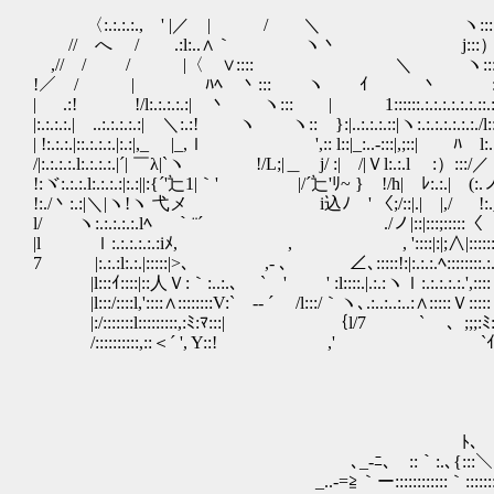
〈:.:.:.:., ' |／ | / ＼ ゝ ヽ:::
// へ / .:l:..∧｀ ヽ丶 j:::
,// / / |〈 ∨:::: ＼ ヽ:::..
!／ / | ﾊﾍ 丶::: ヽ ｲゝ 丶 ::::::::
| .:! !/l:.:.:.:.:| 丶 ヽ::: | 1::::::.:.:.:.:.:.:.::.:.}::::
|:.:.:.:.| ..:.:.:.:.:| ＼:.:! ヽ ヽ:: }:|..:.:.:.::|ヽ:.:.:.:.:.:.:./l::j.＼
| !:.:.:.|::.:.:.:.|:.:|,_ |_,ｌ ',:: l::|_:..-:::|,;::| ﾊ l
/|:.:.:.:.l:.:.:.:.|´| ￣λ|`ヽ !/L;|＿ j/ :| /|Ｖl:.:.l :）:::/／
!:ヾ:.:.:.l:.:.:.:|:.:||:{´'辷1|｀' |/´辷'ﾘ~
!:./丶:.:|＼|ヽ!ヽ 弋メ i込ﾉ ' 〈;/::|.|
l/ ヽ:.:.:.:.:.lﾍ ｀¨´ ￣ ./ノ|::
|l ｌ:.:.:.:.:.:iﾒ, , , '::::|:|;∧|:::::::
7 |:.:.:l:.:.|:::::|>､ ,- 、 ∠､:::::!:|:.:.:.ﾍ::::::::.
|l:::ｲ::::|::人Ｖ:｀:..:.､ ` ' ' :l::::.|.:.:ヽｌ:.:.:.:.:.',:::
|l:::/::::l,'::::∧::::::::V:` -‐ ´ /l:::/｀ヽ､.:..:..:..:∧:::::Ｖ:::::
|:/:::::::l:::::::::,:ﾐ:ﾏ:::| ｛l/7 ` 、;;;:ﾐ:::::::
/::::::::::,::＜´ ', Y::! ,' `ｲ
ﾄ､
､_‐ﾆ､￣::｀:.､{:::＼ 
_..-=≧｀ー::::::::::::｀::::::::ヽ