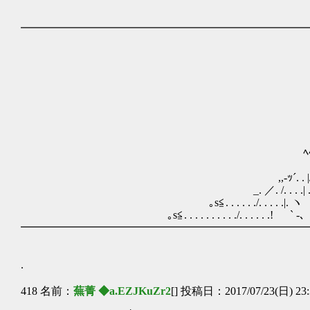
━━━━━━━━━━━━━━━━━━━━━━━━━━
ｲ::::::::::::::::::::::::::::::
／:::::::::::::::::::::::::::::::::
ｲ::::::::::::::::::::::::::::::::::::::
i,::::::::::::::::,::::::::,ｨ::::::/'
,'::::::::::,::/i::／ /／ .',:::
|:::::／,'-/'‐-/､ ._|/ ﾍ:
i:::r:=,;' ,,-‐ミ､ ,,|
/r.i:::} i! ゝ ・,}i!ﾆﾆ
l ! |:,' ゞ ___,,ｲ
ﾍﾍ|' ,′ .!ヾ==イj..
／｀| ゝ j i..
,,-ｯ´. . |/! ﾉｪｪｪｪ`ｰ
_. ／. /. . . .| .| ´
｡s≦. . . . . ./. . . . .|
｡s≦. . . . . . . . . ./. 
━━━━━━━━━━━━━━━━━━━━━━━━━━
.
418 名前：
蕪菁 ◆a.EZJKuZr2
[] 投稿日：2017/07/23(日) 23: