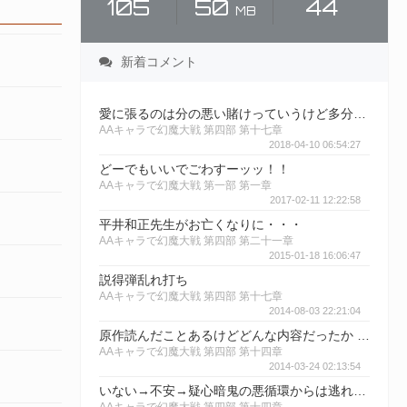
105
50
44
MB
新着コメント
愛に張るのは分の悪い賭けっていうけど多分その認識からして間違っているんだよな 互いの疑心暗鬼や確執、憎しみを何とかしない限りおそらく勝率は0%なんだろう 確かに愛に賭けるのは分が悪い、だってそれでも1%とかそういうレベルだろうから でもそれ以外の方法はすべからく可能性として０なんだろうな もはや愛に賭けるしかないような危機的状況、ケツに火がついているとかではなく、まさにこちらを飲み込まんとしている巨人といったところか
AAキャラで幻魔大戦 第四部 第十七章
2018-04-10 06:54:27
どーでもいいでごわすーッッ！！
AAキャラで幻魔大戦 第一部 第一章
2017-02-11 12:22:58
平井和正先生がお亡くなりに・・・
AAキャラで幻魔大戦 第四部 第二十一章
2015-01-18 16:06:47
説得弾乱れ打ち
AAキャラで幻魔大戦 第四部 第十七章
2014-08-03 22:21:04
原作読んだことあるけどどんな内容だったか 思い出せない こんな話しあったかなー？
AAキャラで幻魔大戦 第四部 第十四章
2014-03-24 02:13:54
いない→不安→疑心暗鬼の悪循環からは逃れられんしな。