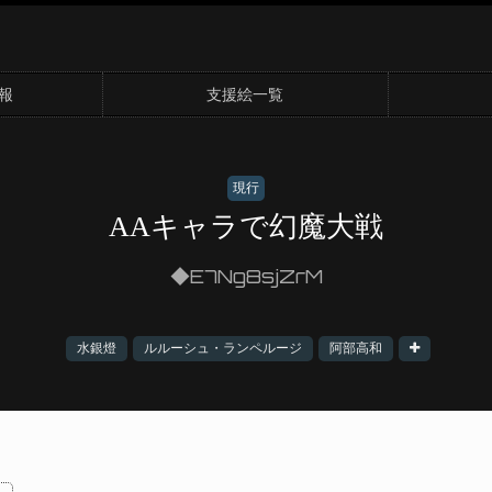
報
支援絵一覧
現行
AAキャラで幻魔大戦
◆E7Ng8sjZrM
水銀燈
ルルーシュ・ランペルージ
阿部高和