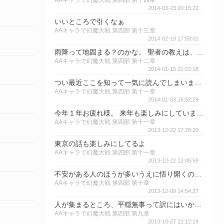
AAキャラで幻魔大戦 第四部 第十四章
2014-03-23 20:15:22
いいところで引くなぁ
AAキャラで幻魔大戦 第四部 第十三章
2014-02-19 17:59:01
雨降って地固まる？のかな。 聖者の教えは、去ってから（亡くなってから）が本番とも言うしね。
AAキャラで幻魔大戦 第四部 第十二章
2014-01-15 21:22:18
つい最近ここを知って一気に読んでしまいました。 面白すぎる！！ 続きが楽しみです。
AAキャラで幻魔大戦 第四部 第十一章
2014-01-03 16:52:29
今年１年お疲れ様。 来年も楽しみにしています。
AAキャラで幻魔大戦 第四部 第十一章
2013-12-22 17:28:20
東京の話も楽しみにしてるよ
AAキャラで幻魔大戦 第四部 第十一章
2013-12-22 12:45:59
不安がある人のほうが多いうえに悟り開くのは難しいので 幻魔のほうが分があるよな。
AAキャラで幻魔大戦 第四部 第十章
2013-12-09 14:54:27
人が集まるところ、平穏無事って訳にはいかんよね。 自分こそ、自分が、先生を一番知っているんだって。
AAキャラで幻魔大戦 第四部 第九章
2013-10-27 22:12:19