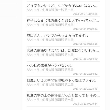
どうでもいいけど、女だから Yes,sir はないわ Yes,mam
AAキャラで幻魔大戦 第一部 第一章
2013-09-27 11:48:26
祥子はなまじ能力高く全部１人でやってただけに、崩れるともろいな・・・ 嫉妬は誰でも持ってるだけに。 望む立ち回り出来るほうが少ないことを知り、共存共栄を学ぶきっかけになればいいんだけど。
AAキャラで幻魔大戦 第四部 第八章
2013-09-24 07:19:31
谷口さん、パンツからちょろ毛てますよ
AAキャラで幻魔大戦 第四部 第六章
2013-08-01 06:33:16
恋愛の嫉妬や情念だけは、幻魔に付けいれられそうだよな。 だって人間だもの。 みつお。
AAキャラで幻魔大戦 第四部 第六章
2013-07-23 17:34:40
ハルヒの成長がハンパないね
AAキャラで幻魔大戦 第四部 第三章
2013-04-29 22:34:52
幻魔といえど中間管理職や下っ端はツライね
AAキャラで幻魔大戦 第四部 第二章
2013-04-29 22:28:43
釈迦の掌の上の孫悟空だったと知っても 今のルルーシュなら大丈夫な気がする。
AAキャラで幻魔大戦 第四部 第一章
2013-03-11 07:09:54