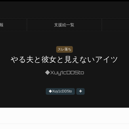
報
支援絵一覧
スレ落ち
やる夫と彼女と見えないアイツ
◆Xuy1cDD5to
◆Xuy1cDD5to