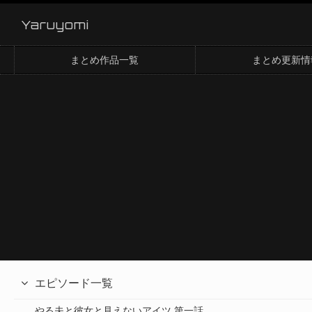
Yaruyomi
まとめ作品一覧
まとめ更新情
エピソード一覧
やる夫と彼女と見えないアイツ 第一話