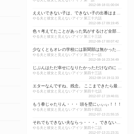
やる夫と彼女と見えないアイツ 第一話
2012-08-18 01:00:04
ええいできない子は、できない子の出番はまだかー！
やる夫と彼女と見えないアイツ 第三十六話
2012-08-17 09:19:45
色々考えてたことがあった気がするけど全部消し飛んだ、 もうできない子がいればそれで良い。
やる夫と彼女と見えないアイツ 第三十三話
2012-08-17 00:07:42
少なくともオレの学校には新聞部は無かったな・・・ 生徒会も良い意味で適当だったしｗｗ
やる夫と彼女と見えないアイツ 第三十一話
2012-08-16 23:34:49
じぶんはただ幸せになりたかっただけなのに 今際の際に全員が全員言いそうだ
やる夫と彼女と見えないアイツ 第四十三話
2012-08-14 19:11:33
エターなんですね、残念。 ここまできたら最後どうなるか気になりますね
やる夫と彼女と見えないアイツ 第四十七話
2012-07-17 19:46:01
もう拳じゃたりん・・・ 頭を壁にぃぃぃ！！！
やる夫と彼女と見えないアイツ 第四十四話
2012-07-13 21:55:15
それでもできない夫ならっ・・・。できない夫ならなんとかしてくれるっ・・・！
やる夫と彼女と見えないアイツ 第四十二話
2012-07-13 21:23:31