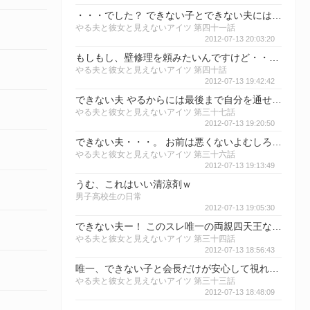
・・・でした？ できない子とできない夫には是非とも幸せに・・・。 ・・・あ、いやそういう意味じゃないよ？
やる夫と彼女と見えないアイツ 第四十一話
2012-07-13 20:03:20
もしもし、壁修理を頼みたいんですけど・・・。 ええ、取り敢えず、穴を40個ほど埋めていただきたく・・・。 あとついでに壁の強度を・・・。
やる夫と彼女と見えないアイツ 第四十話
2012-07-13 19:42:42
できない夫 やるからには最後まで自分を通せ。 そうすれば報われる（はず）
やる夫と彼女と見えないアイツ 第三十七話
2012-07-13 19:20:50
できない夫・・・。 お前は悪くないよむしろ充分だよ・・・。 相手が、そして環境が悪かったんだよ
やる夫と彼女と見えないアイツ 第三十六話
2012-07-13 19:13:49
うむ、これはいい清涼剤ｗ
男子高校生の日常
2012-07-13 19:05:30
できない夫ー！ このスレ唯一の両親四天王なんだからがんばってくりゃれー！！
やる夫と彼女と見えないアイツ 第三十四話
2012-07-13 18:56:43
唯一、できない子と会長だけが安心して視れる。 と言うかこの作者のことだから、ビリリンさんが最後に活躍すると思ってしまうｗ
やる夫と彼女と見えないアイツ 第三十三話
2012-07-13 18:48:09