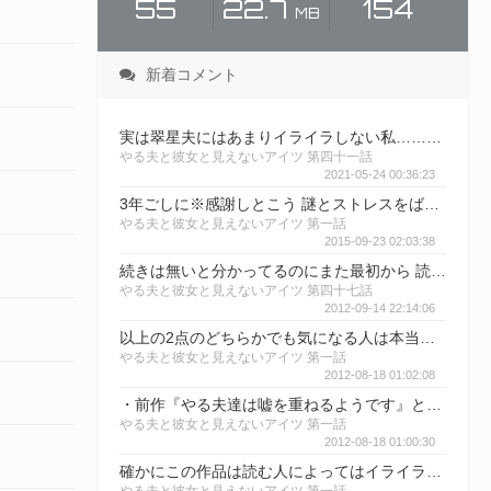
55
22.7
154
MB
新着コメント
実は翠星夫にはあまりイライラしない私……。 おそらく理由は、「自分の意思で選んで行動している」から。 例えそれが悪意に満ちていようとも。 自分で何も選ばず、周りも見ないで、思い込みだけで動く人々が多いこの作品の中で、 何一つ思い込みを断定せず、あくまでも可能性の一つとして考慮し、全体を見ようとしているキャラほど好感が持てる。 ……とりあえず、現状をどうにかできそうな存在は 本命：できない夫 対抗：テト 大穴：ビリビリ この辺か？
やる夫と彼女と見えないアイツ 第四十一話
2021-05-24 00:36:23
3年ごしに※感謝しとこう 謎とストレスをばらまくタイプでエタ－はキツイからな
やる夫と彼女と見えないアイツ 第一話
2015-09-23 02:03:38
続きは無いと分かってるのにまた最初から 読んでしまった…。大きく動きそうなのに残念だなぁ。
やる夫と彼女と見えないアイツ 第四十七話
2012-09-14 22:14:06
以上の2点のどちらかでも気になる人は本当に注意して読んでくれ、 ちなみにオレはいらいらしないタイプだったから楽しめたわ。 3レスもまたいで本当に申し訳ない、 作者がまた続きを書いてくれることを心から願う。
やる夫と彼女と見えないアイツ 第一話
2012-08-18 01:02:08
・前作『やる夫達は嘘を重ねるようです』と同様に 【人の話を聞かないで勝手に自己完結して、真実を曲解する人】 【疑心暗鬼に駆られて人格が変わり、読者を不愉快にする人】 が多数登場し、やる夫とその周囲の環境を振り回すこと。 ・この作品は47話でスレ落ち、つまりエターしてるので続きが無い 上に47話時点ではほとんどの人に救いが無い状態で終わること。
やる夫と彼女と見えないアイツ 第一話
2012-08-18 01:00:30
確かにこの作品は読む人によってはイライラする可能性があるから以下の2点に注意してほしいな、このどちらか一つでも許容ができない人は少し覚悟がいるとオレは思う。 作者の前作『やる夫達は嘘を重ねるようです』は完結してる上に、ハッピーエンドだからそっちを先に見た方が良いかも ※以下、ちょいネタバレ注意