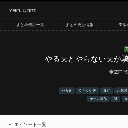
Yaruyomi
まとめ作品一覧
まとめ更新情報
支援
やる夫とやらない夫が
◆ZI7M
やる夫
やらない夫
真紅
水銀燈
ゲーム原作
誠
ル
エピソード一覧