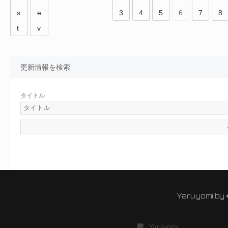
s
e
3
4
5
6
7
8
t
v
更新情報を検索
タイトル
Yaruyomi by
Yaruyomi